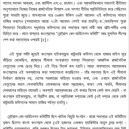
সালেহ মহম্মদ আক্রম, এবং জাস্টিস এস.এ. রহমান। এবং স্বাভাবিকভাবে সকলেই রীতিমত 
অনুগতভাবে নিজের নিজের রাজনৈতিক বিশ্বাস এবং দলগত নীতির প্রতিনিধিত্ব করে গেছিলেন 
পুরো সময়টা জুড়ে। মাসখানেক ধরে ৩৬জন উকিল ৩৬টা আবেদন এই কমিশনের সামনে 
হাজির করলেও (সময়াভাবে আরো ৭১টা আবেদন পেশই করা যায়নি) র
্যাডক্লিফ পুরো 
সিদ্ধান্ত নিয়েছিলেন শুধুমাত্র কমিশনের চার সদস্যের আনা দাবী আর পাল্টা-দাবীর ওপর 
ভিত্তি করে - মানে বাস্তবে কংগ্রেসের "সেন্ট্রাল কো-অর্ডিনেশন কমিটি" আর মুসলিম লীগের 
পেশ করা বক্তব্যের ওপরেই [৫]।

    এই পুরো পর্বটা জুড়েই কংগ্রেস হাইকম্যান্ড বাউন্ডারি কমিশন থেকে হাজার মাইল দূরে 
দাঁড়িয়ে থেকেছিল, রাজ্যের সীমানা সংক্রান্ত সমস্ত সিদ্ধান্ত আঞ্চলিক রাজনৈতিক 
নেতৃত্বের ওপর ছেড়ে দিয়ে। এই নিয়ে বিতর্ক কম হয়নি। স্বয়ং বাবাসাহেব আম্বেদকর 
কংগ্রেসের এই অবস্থানের কড়া সমালোচনা করেছিলেন - তাঁর বক্তব্য ছিল এই সীমানা 
নির্ধারণ রাজ্যের নয়, দেশের সরকারের দায়িত্ব হওয়ার কথা, এবং এখানে রাজনৈতিক 
নেতৃত্বের বদলে সেনাবাহিনীর লোকজনের থাকা প্রয়োজন, কারণ শেষ অবধি, সীমানার 
দেখভালের দায়িত্ব তাদেরই। অবশ্যই আম্বেদকরের এই কথায় বিশেষ কেউ কান দেয়নি - না 
কংগ্রেস হাইকম্যান্ড, না ব্রিটিশ রাজ, না প্রতিরক্ষা দপ্তরের কেউ (ওই দপ্তর থেকে কেউ 
বাউন্ডারি কমিশনের সামনে হাজির পর্যন্ত হননি)।

    সেন্ট্রাল কো-অর্ডিনেশন কমিটিটা ছিল খানিক খিচুরি সংগঠন - বারো সদস্যের এই কমিটিতে 
দুজন ছিলেন বাংলা কংগ্রেস থেকে (এই দুজনের একজন ব্যারিস্টার অতুল চন্দ্র গুপ্ত - 
কমিটির চেয়ারম্যান), বাকি দশজন ছিলেন হিন্দু মহাসভা, ইন্ডিয়ান অ্যাসোসিয়েশন আর নিউ 