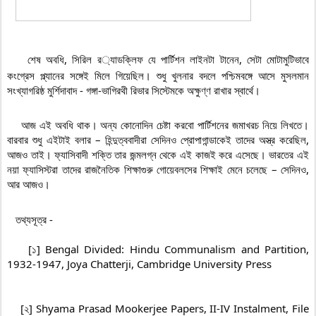
    শেষ অবধি, সিরিল র
্যাডক্লিফ যে পার্টিশন লাইনটা টানেন, সেটা মোটামুটিভাবে 
কংগ্রেস প্ল্যানের সঙ্গেই মিলে গিয়েছিল। শুধু খুলনার বদলে পশ্চিমবঙ্গে আসে মুসলমান 
সংখ্যাগরিষ্ঠ মুর্শিদাবাদ - গঙ্গা-ভাগিরথী রিভার সিস্টেমকে অক্ষুণ্ণ রাখার স্বার্থে।

    আজ এই অবধি থাক। অন্য কোনোদিন চেষ্টা করবো পার্টিশনের জমাখরচ নিয়ে লিখতে। 
বারবার শুধু এইটাই বলার – হিন্দুত্ববাদীরা সেদিনও প্রোপাগান্ডাকেই তাদের অস্ত্র করেছিল, 
আজও তাই। ফ্যাসিবাদী শক্তি তার জন্মলগ্ন থেকে এই কাজই করে এসেছে। ভারতের এই 
নয়া ফ্যাসিস্টরা তাদের রাজনৈতিক শিক্ষাগুরু গোয়েবলসের শিক্ষাই মেনে চলেছে – সেদিনও, 
আর আজও।

    [১] Bengal Divided: Hindu Communalism and Partition, 
1932-1947, Joya Chatterji, Cambridge University Press

    [২] Shyama Prasad Mookerjee Papers, II-IV Instalment, File 