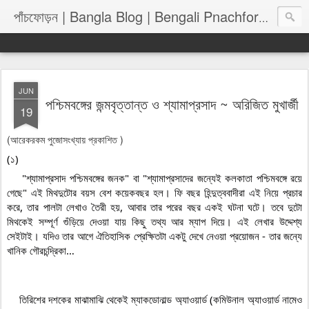
পাঁচফোড়
পাঁচফোড়ন | Bangla Blog | Bengali Pnachforon
JUN
পশ্চিমবঙ্গের জন্মবৃত্তান্ত ও শ্যামাপ্রসাদ ~ অরিজিত মুখার্জী
19
(আরেকরকম পুজোসংখ্যায় প্রকাশিত )
    "শ্যামাপ্রসাদ পশ্চিমবঙ্গের জনক" বা "শ্যামাপ্রসাদের জন্যেই কলকাতা পশ্চিমবঙ্গে রয়ে 
গেছে" এই মিথদুটোর বয়স বেশ কয়েকবছর হল। ফি বছর হিন্দুত্ববাদীরা এই নিয়ে প্রচার 
করে, তার পালটা লেখাও তৈরী হয়, আবার তার পরের বছর একই ঘটনা ঘটে। তবে দুটো 
মিথকেই সম্পূর্ণ গুঁড়িয়ে দেওয়া যায় কিছু তথ্য আর ম্যাপ দিয়ে। এই লেখার উদ্দেশ্য 
সেইটাই। যদিও তার আগে ঐতিহাসিক প্রেক্ষিতটা একটু দেখে নেওয়া প্রয়োজন - তার জন্যে 
খানিক গৌরচন্দ্রিকা…

    তিরিশের দশকের মাঝামাঝি থেকেই ম্যাকডোনাল্ড অ্যাওয়ার্ড (কমিউনাল অ্যাওয়ার্ড নামেও 