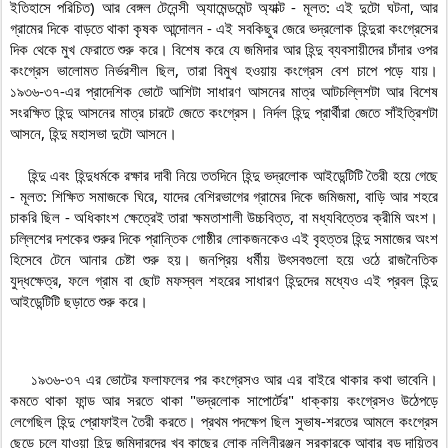
ইতিহাসে পরিচিত) আর বেঙ্গল টেনেন্সী অ্যামেন্ডমেন্ট অ্যাক্ট - মূলত: এই দুটো ঘটনা, আর 
গ্রামের দিকে বাড়তে থাকা কৃষক আন্দোলন - এই সবকিছুর জেরে ভদ্রলোক হিন্দুরা কংগ্রেসের 
দিক থেকে মুখ ফেরাতে শুরু করে। বিশেষ করে যে জমিদার আর হিন্দু ব্যবসায়ীদের চাঁদার ওপর 
কংগ্রেস ভালোমত নির্ভরশীল ছিল, তারা বিমুখ হওয়ায় কংগ্রেস বেশ চাপে পড়ে যায়। 
১৯৩৬-৩৭-এর প্রাদেশিক ভোটে আশিটা সাধারণ আসনের মাত্র আটচল্লিশটা আর বিশেষ 
সংরক্ষিত হিন্দু আসনের মাত্র চারটে জেতে কংগ্রেস। নির্দল হিন্দু প্রার্থীরা জেতে সাঁইত্রিশটা 
আসনে, হিন্দু মহাসভা দুটো আসনে।

    হিন্দু এবং হিন্দুধর্মকে রক্ষার দাবী নিয়ে ততদিনে হিন্দু ভদ্রলোক আইডেন্টিটি তৈরী হয়ে গেছে 
- মূলত: শিক্ষিত সমাজকে ঘিরে, যাদের বেশিরভাগের গ্রামের দিকে জমিজমা, বাড়ি আর শহরে 
চাকরি ছিল - অধিকাংশ ক্ষেত্রেই তারা ক্ষমতাশালী উচ্চবিত্ত, বা মধ্যবিত্তের ক্রীমি অংশ। 
চল্লিশের দশকের শুরুর দিকে প্রান্তিক গোষ্ঠীর লোকজনকেও এই বৃহত্তর হিন্দু সমাজের অংশ 
হিসেবে টেনে আনার চেষ্টা শুরু হয়। জনপ্রিয় ধর্মীয় উৎসবগুলো হয়ে ওঠে রাজনৈতিক 
যুদ্ধক্ষেত্র, ফলে গ্রাম বা ছোট মফস্বল শহরের সাধারণ হিন্দুদের মধ্যেও এই প্রবল হিন্দু 
আইডেন্টিটি ছড়াতে শুরু করে।
    ১৯৩৬-৩৭ এর ভোটের ফলাফলের পর কংগ্রেসও আর এর বাইরে থাকার কথা ভাবেনি। 
কমতে থাকা ফান্ড আর সরতে থাকা "ভদ্রলোক সাপোর্টের" ধাক্কায় কংগ্রেসও উঠেপড়ে 
লেগেছিল হিন্দু প্রোফাইল তৈরী করতে। প্রথম পদক্ষেপ ছিল সুভাষ-শরতের আমলে কংগ্রেস 
ছেড়ে চলে যাওয়া হিন্দু জমিদারদের খুব কাছের লোক নলিনীরঞ্জন সরকারকে আবার বড় দায়িত্ব 