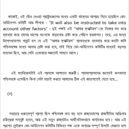
    কাজেই, ওই বেঁধে দেওয়া গ্রাউন্ডরুলের মধ্যে একটা বাক্যের আশ্রয় নিতে হয়েছিল কো-
অর্ডিনেশন কমিটি আর লীগকে - “It will also be instructed to take into 
account other factors" - দুই পক্ষই এই "আদার ফ্যাক্টরস"-কে নিজের মত করে 
ব্যাখ্যা করে তাদের ভাগের অংশকে বাড়ানোর চেষ্টা করে গেছিল ক্রমাগত। তবে, এর মধ্যে 
উল্লেখযোগ্য পয়েন্ট হল যে এই "আদার ফ্যাক্টরস" শব্দবন্ধকে ব্যবহার করে কতটা জমি 
পশ্চিমবঙ্গের মধ্যে আনার চেষ্টা করা হবে, তাই নিয়ে কো-অর্ডিনেশন কমিটির মধ্যেই বড়সড় 
মতভেদ ছিল, আর সেটা একেবারে শুরুতেই সামনে আসে।

    এই মতবিরোধটাই এই প্রসঙ্গে আপাতত জরুরী। শ্যামাপ্রসাদের জন্যেই কলকাতা 
পশ্চিমবঙ্গে এসেছিল কিনা সেটা যাচাই করতে আমাদের ঠিক এই জায়গাতেই যেতে হবে...

    (৪)

    সবচেয়ে গুরুত্বপূর্ণ প্রশ্ন ছিল পশ্চিমবঙ্গ কত বড় হলে রাজ্যভাগের রাজনীতির আঙিনার 
চরিত্ররা সন্তুষ্ট হবেন, আর এই নতুন রাজ্যটাও অর্থনৈতিকভাবে কার্য্যকর হবে। আর এই 
প্রশ্নে সেন্ট্রাল কো-অর্ডিনেশন কমিটির বিভিন্ন পক্ষ একে অপরের সম্পূর্ণ উলটো মেরুতে বসে 