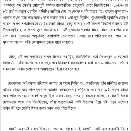
একমাত্র পথ সেইটা মোটামুটি সমস্ত রাজনৈতিক নেতৃত্বই মেনে নিয়েছিলেন। ১৯৪৭-এর 
৮ই মার্চ কংগ্রেস ওয়ার্কিং কমিটিও জানিয়ে দেয় যে দেশভাগ যদি হতেই হয়, তাহলে মুসলমান-
প্রধান বাংলা আর পাঞ্জাবকেও ভাগ করতে হবে। ৩রা জুন ব্রিটিশ প্রধানমন্ত্রী অ্যাটলি ঘোষণা 
করেন যে দশ সপ্তাহের মধ্যে ইংরেজরা ভারত ছেড়ে যাবে। ১৫ই আগস্ট ব্রিটিশ ভারতের দুই 
উত্তরসুরীর হাতে ক্ষমতা তুলে দেওয়া হবে। দুই মুসলমান প্রধান রাজ্য, বাংলা আর পাঞ্জাবকে 
ভাগ করে মুসলমান অধ্যুষিত পাশাপাশি জেলাগুলো দেওয়া হবে পাকিস্তানকে, আর অ-
মুসলমানপ্রধান বাকি জেলাগুলো থেকে যাবে ভারতে।

    মানে, ওই দশ সপ্তাহের মধ্যে বাংলার সব হিন্দু রাজনৈতিক নেতা (কংগ্রেস ও মহাসভা 
মিলিয়ে) - যাঁরা আগের কয়েক বছর ধরে নিরন্তর রাজ্যভাগের কথা বলে এসেছিলেন - তাঁদের 
সকলকেও এবার দেশভাগের জমাখরচের হিসেব কষতে হবে…

    দেশভাগের অধিকাংশ ইতিহাস জানায় যে স্যার সিরিল র
্যাডক্লিফ তাঁর মর্জিমত কলমের 
আঁচরে ভারত আর পাকিস্তানকে আলাদা করেছিলেন। তড়িঘড়ি করে করা এই কাজে ভারত 
আর পাকিস্তানের সাধারণ মানুষ ছিল দাবার বোড়ে মাত্র। বাস্তবে যদিও, যে রাজনীতিকরা 
দেশভাগের পক্ষে মত দিয়েছিলেন, তাঁরা প্রত্যেকেই স্পষ্ট উদ্দেশ্য নিয়ে এই নতুন রাজ্যের 
বর্ডার কী হবে সেইটা স্থির করার কাজ করে গিয়েছিলেন।

    কাজটা অবশ্যই সহজ ছিল না। ৩রা জুন থেকে ১৭ই আগস্ট - এই অল্প কয়েকটা দিনের 