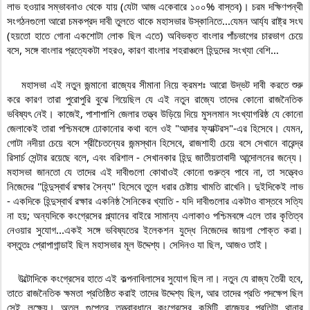
লাভ হওয়ার সম্ভাবনাও থেকে যায় (যেটা আজ একেবারে ১০০% বাস্তব)। চরম দক্ষিণপন্থী 
সংগঠনগুলো আরো চমকপ্রদ দাবী তুলতে থাকে মহাসভার উস্কানিতে...যেমন আর্য্য রাষ্ট্র সংঘ 
(হয়তো হাতে গোনা একশোটা লোক ছিল এতে) অবিভক্ত বাংলার পাঁচভাগের চারভাগ চেয়ে 
বসে, সঙ্গে বাংলার প্রত্যেকটা শহরও, কারণ বাংলার শহরাঞ্চলে হিন্দুদের সংখ্যা বেশি…

    মহাসভা এই নতুন জন্মানো রাজ্যের সীমানা নিয়ে ক্রমশঃ আরো উদ্ভট দাবী করতে শুরু 
করে কারণ তারা পুরোপুরি বুঝে গিয়েছিল যে এই নতুন রাজ্যে তাদের কোনো রাজনৈতিক 
ভবিষ্যৎ নেই। কাজেই, পাশাপাশি জেলার তত্ত্ব উড়িয়ে দিয়ে মুসলমান সংখ্যাগরিষ্ঠ যে কোনো 
জেলাকেই তারা পশ্চিমবঙ্গে ঢোকানোর কথা বলে ওই "আদার ফ্যাক্টরস"-এর হিসেবে। যেমন, 
গোটা নদীয়া চেয়ে বসে শ্রীচৈতন্যের জন্মস্থান হিসেবে, রাজশাহী চেয়ে বসে সেখানে বারেন্দ্র 
রিসার্চ সেন্টার রয়েছে বলে, এবং বরিশাল - সেখানকার হিন্দু জাতীয়তাবাদী আন্দোলনের জন্যে। 
মহাসভা জানতো যে তাদের এই দাবীগুলো কোথাওই কোনো গুরুত্ব পাবে না, তা সত্ত্বেও 
নিজেদের "হিন্দুস্বার্থ রক্ষার সৈন্য" হিসেবে তুলে ধরার চেষ্টায় খামতি রাখেনি। দুইদিকেই লাভ 
- একদিকে হিন্দুস্বার্থ রক্ষার একনিষ্ঠ সৈনিকের খ্যাতি - যদি দাবীগুলোর একটাও বাস্তবে সত্যি 
না হয়; অন্যদিকে কংগ্রেসের প্ল্যানের বাইরে সামান্য এলাকাও পশ্চিমবঙ্গে এলে তার কৃতিত্ব 
নেওয়ার সুযোগ...একই সঙ্গে ভবিষ্যতের ইলেকশন যুদ্ধে নিজেদের জায়গা পোক্ত করা। 
    উল্টোদিকে কংগ্রেসের হাতে এই কল্পনাবিলাসের সুযোগ ছিল না। নতুন যে রাজ্য তৈরী হবে, 
তাতে রাজনৈতিক ক্ষমতা প্রতিষ্ঠিত করাই তাদের উদ্দেশ্য ছিল, আর তাদের প্রতি পদক্ষেপ ছিল 
সেই লক্ষ্যে। অতুল গুপ্তের তত্ত্বাবধানে কংগ্রেসের কমিটি রাজ্যের প্রতিটা থানার 