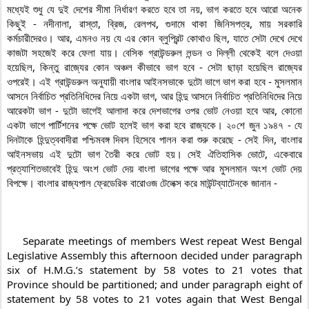
মধ্যেই শুধু যে দুই দেশের সীমা নির্ধারণ করতে হবে তা নয়, ভাগ করতে হবে আরো অনেক 
কিছুই - নদীনালা, রাস্তা, ব্রিজ, রেলপথ, গুদামে থাকা জিনিসপত্র, মায় সরকারি 
কর্মচারীদেরও। আর, এমনও নয় যে এর কোন ব্লুপ্রিন্ট কোথাও ছিল, যাতে সেটা দেখে দেখে 
কাজটা সহজেই করে ফেলা যায়। বেসিক গ্রাউন্ডরুল লন্ডন ও দিল্লী থেকেই বলে দেওয়া 
হয়েছিল, কিন্তু রাজ্যের কোন অঞ্চল কীভাবে ভাগ হবে - সেটা ছাড়া হয়েছিল রাজ্যের 
ওপরেই। এই গ্রাউন্ডরুল অনুযায়ী বাংলার আইনসভাকে দুটো ভাগে ভাগ করা হবে - মুসলমান 
আসনে নির্বাচিত প্রতিনিধিদের নিয়ে একটা ভাগ, আর হিন্দু আসনে নির্বাচিত প্রতিনিধিদের নিয়ে 
আরেকটা ভাগ - দুটো ভাগেই আলাদা করে দেশভাগের ওপর ভোট নেওয়া হবে আর, কোনো 
একটা ভাগে পার্টিশনের পক্ষে ভোট হলেই ভাগ করা হবে রাজ্যকে। ২০শে জুন ১৯৪৭ - যে 
দিনটাকে হিন্দুত্ববাদীরা পশ্চিমবঙ্গ দিবস হিসেবে পালন করা শুরু করেছে - সেই দিন, বাংলার 
আইনসভায় এই দুটো ভাগ তৈরী করে ভোট হয়। সেই ঐতিহাসিক ভোটে, একেবারে 
প্রত্যাশিতভাবেই হিন্দু অংশ ভোট দেয় বাংলা ভাগের পক্ষে আর মুসলমান অংশ ভোট দেয় 
বিপক্ষে। বাংলার রাজ্যপাল ফ্রেডেরিক বারোওজ টেলেক্স করে মাউন্টব্যাটেনকে জানান -

    Separate meetings of members West repeat West Bengal 
Legislative Assembly this afternoon decided under paragraph 
six of H.M.G.’s statement by 58 votes to 21 votes that 
Province should be partitioned; and under paragraph eight of 
statement by 58 votes to 21 votes again that West Bengal 