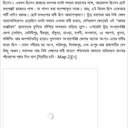
ছিলেন। একদল ছিলেন রাজ্যের কলেবর যতটা সম্ভব বাড়ানোর পক্ষে, আরেকদল ছিলেন ছোট 
কমপ্যাক্ট রাজ্যের পক্ষে - যা শাসন করা অপেক্ষাকৃত সহজ। আর, এই বিভেদ ছিল একেবারে 
পার্টি লাইন বরাবর। ছোট দলগুলোর দাবী ছিল আকাশপ্রমাণ। হিন্দু মহাসভা আর নিউ বেঙ্গল 
অ্যাসোসিয়েশন চেয়েছিল যতটা সম্ভব এলাকা দাবী করতে, বেশিরভাগ ক্ষেত্রেই ওই "আদার 
ফ্যাক্টরস" শব্দবন্ধকে ফুলিয়ে ফাঁপিয়ে অসম্ভব বাড়িয়ে তুলে। এগারোটা হিন্দু সংখ্যাগরিষ্ঠ 
জেলা (বর্ধমান, মেদিনীপুর, বীরভূম, বাঁকুড়া, হাওড়া, হুগলী, কলকাতা, ২৪ পরগণা, খুলনা, 
দার্জিলিং আর জলপাইগুড়ি) ছাড়াও মুসলমান সংখ্যাগরিষ্ঠ জেলার অনেক অংশও এদের দাবীর 
মধ্যে ছিল - যেমন নদীয়ার বড় অংশ, ফরিদপুর, দিনাজপুর, এবং রংপুর আর রাজশাহীর বেশ 
কিছু অঞ্চল। মহাসভা আর নিউ বেঙ্গলের দাবী মানলে পশ্চিমবঙ্গে আসতো অবিভক্ত বাংলার 
পাঁচভাগের প্রায় তিন ভাগ [দ্বিতীয় ছবি - Map 2][৭]
