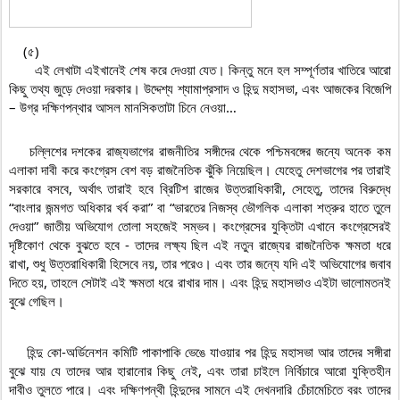
    (৫)

    এই লেখাটা এইখানেই শেষ করে দেওয়া যেত। কিন্তু মনে হল সম্পূর্ণতার খাতিরে আরো 
কিছু তথ্য জুড়ে দেওয়া দরকার। উদ্দেশ্য শ্যামাপ্রসাদ ও হিন্দু মহাসভা, এবং আজকের বিজেপি 
– উগ্র দক্ষিণপন্থার আসল মানসিকতাটা চিনে নেওয়া…
    চল্লিশের দশকের রাজ্যভাগের রাজনীতির সঙ্গীদের থেকে পশ্চিমবঙ্গের জন্যে অনেক কম 
এলাকা দাবী করে কংগ্রেস বেশ বড় রাজনৈতিক ঝুঁকি নিয়েছিল। যেহেতু দেশভাগের পর তারাই 
সরকারে বসবে, অর্থাৎ তারাই হবে ব্রিটিশ রাজের উত্তরাধিকারী, সেহেতু, তাদের বিরুদ্ধে 
“বাংলার জন্মগত অধিকার খর্ব করা” বা “ভারতের নিজস্ব ভৌগলিক এলাকা শত্রুর হাতে তুলে 
দেওয়া” জাতীয় অভিযোগ তোলা সহজেই সম্ভব। কংগ্রেসের যুক্তিটা এখানে কংগ্রেসেরই 
দৃষ্টিকোণ থেকে বুঝতে হবে - তাদের লক্ষ্য ছিল এই নতুন রাজ্যের রাজনৈতিক ক্ষমতা ধরে 
রাখা, শুধু উত্তরাধিকারী হিসেবে নয়, তার পরেও। এবং তার জন্যে যদি এই অভিযোগের জবাব 
দিতে হয়, তাহলে সেটাই এই ক্ষমতা ধরে রাখার দাম। এবং হিন্দু মহাসভাও এইটা ভালোমতনই 
বুঝে গেছিল।
    হিন্দু কো-অর্ডিনেশন কমিটি পাকাপাকি ভেঙে যাওয়ার পর হিন্দু মহাসভা আর তাদের সঙ্গীরা 
বুঝে যায় যে তাদের আর হারানোর কিছু নেই, এবং তারা চাইলে নির্বিচারে আরো যুক্তিহীন 
দাবীও তুলতে পারে। এবং দক্ষিণপন্থী হিন্দুদের সামনে এই দেখনদারি চেঁচামেচিতে বরং তাদের 