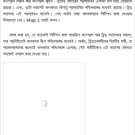
কংগ্রেস স্কিম আর কংগ্রেস প্ল্যান - দুটোর ক্ষেত্রেই প্রস্তাবিত এলাকা দাগ দিয়ে বোঝানো 
রয়েছে। এবং, দুটো ম্যাপেই কলকাতা কিন্তু প্রস্তাবিত পশ্চিমবঙ্গের মধ্যেই রয়েছে। হিন্দু 
মহাসভা এই প্রস্তাবও মানেনি। শেষ অবধি তারা আলাদাভাবে পিটিশন জমা দেওয়ার 
সিদ্ধান্ত নেয়। Map 2 তারই ফসল।

    মোদ্দা কথা হল, যে কয়েকটা পিটিশন জমা পড়েছিল কংগ্রেস আর হিন্দু মহাসভার তরফে, 
তার প্রতিটাতেই কলকাতা ছিল পশ্চিমবঙ্গের মধ্যেই। অর্থাৎ, হিন্দুত্ববাদীদের দ্বিতীয় দাবী, যে 
শ্যামাপ্রসাদের জন্যেই কলকাতা পশ্চিমবঙ্গে এসেছে, সেই দাবীটিকেও এই ম্যাপের দৌলতে 
সহজেই নস্যাৎ করে দেওয়া যায়।  