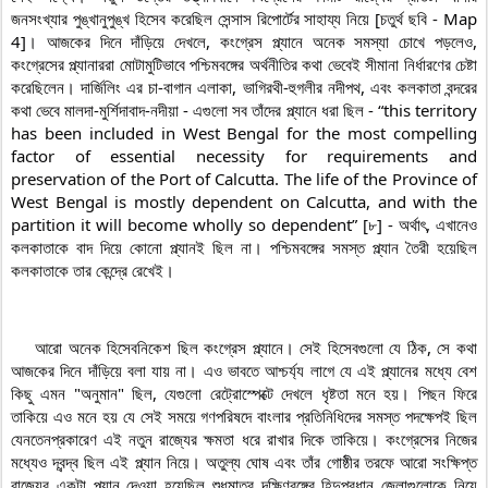
জনসংখ্যার পুঙ্খানুপুঙ্খ হিসেব করেছিল সেন্সাস রিপোর্টের সাহায্য নিয়ে [চতুর্থ ছবি - Map 
4]। আজকের দিনে দাঁড়িয়ে দেখলে, কংগ্রেস প্ল্যানে অনেক সমস্যা চোখে পড়লেও, 
কংগ্রেসের প্ল্যানাররা মোটামুটিভাবে পশ্চিমবঙ্গের অর্থনীতির কথা ভেবেই সীমানা নির্ধারণের চেষ্টা 
করেছিলেন। দার্জিলিং এর চা-বাগান এলাকা, ভাগিরথী-হুগলীর নদীপথ, এবং কলকাতা বন্দরের 
কথা ভেবে মালদা-মুর্শিদাবাদ-নদীয়া - এগুলো সব তাঁদের প্ল্যানে ধরা ছিল - “this territory 
has been included in West Bengal for the most compelling 
factor of essential necessity for requirements and 
preservation of the Port of Calcutta. The life of the Province of 
West Bengal is mostly dependent on Calcutta, and with the 
partition it will become wholly so dependent” [৮] - অর্থাৎ, এখানেও 
কলকাতাকে বাদ দিয়ে কোনো প্ল্যানই ছিল না। পশ্চিমবঙ্গের সমস্ত প্ল্যান তৈরী হয়েছিল 
কলকাতাকে তার কেন্দ্রে রেখেই।

    আরো অনেক হিসেবনিকেশ ছিল কংগ্রেস প্ল্যানে। সেই হিসেবগুলো যে ঠিক, সে কথা 
আজকের দিনে দাঁড়িয়ে বলা যায় না। এও ভাবতে আশ্চর্য্য লাগে যে এই প্ল্যানের মধ্যে বেশ 
কিছু এমন "অনুমান" ছিল, যেগুলো রেট্রোস্পেক্টে দেখলে ধৃষ্টতা মনে হয়। পিছন ফিরে 
তাকিয়ে এও মনে হয় যে সেই সময়ে গণপরিষদে বাংলার প্রতিনিধিদের সমস্ত পদক্ষেপই ছিল 
যেনতেনপ্রকারেণ এই নতুন রাজ্যের ক্ষমতা ধরে রাখার দিকে তাকিয়ে। কংগ্রেসের নিজের 
মধ্যেও দ্বন্দ্ব ছিল এই প্ল্যান নিয়ে। অতুল্য ঘোষ এবং তাঁর গোষ্ঠীর তরফে আরো সংক্ষিপ্ত 
রাজ্যের একটা প্ল্যান দেওয়া হয়েছিল শুধুমাত্র দক্ষিণবঙ্গের হিন্দুপ্রধান জেলাগুলোকে নিয়ে 