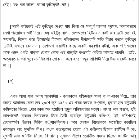
নেই। বরং বলা ভালো কোনো কৃতিত্বই নেই।

    [আদৌ কাউকেই এই কৃতিত্ব দেওয়া যায় কিনা সে সম্পূর্ণ আলাদা প্রসঙ্গ, আলাদাভাবে 
লেখা প্রয়োজন তাই নিয়ে। শুধু এইটুকু বলি - দেশভাগের হিউম্যান কস্ট আর দুটো দেশেরই 
ক্ষয়ক্ষতি, বিশেষ করে রিসোর্সের হিসেবে পশ্চিমবঙ্গের দীর্ঘমেয়াদি ক্ষতি বিচার করলে কৃতিত্ব 
শব্দটাই এখানে বেমানান। দেশভাগ বাঙালীর কাছে একটা যন্ত্রণার ঘটনা, এবং পশ্চিমবঙ্গের 
পক্ষে এমন একটা ধাক্কা যেখান থেকে এই রাজ্যটা কখনোই বেরিয়ে আসতে পারেনি। তাই, 
অত্যন্ত নোংরা খুনে মানসিকতার লোক না হলে ২০শে জুন তারিখটা নিয়ে উৎসব কেউ করবে 
না।]

    (৩)

    এবার আসা যাক অন্য প্রসঙ্গটায় - কলকাতার পশ্চিমবঙ্গে থাকা বা না-থাকা নিয়ে…তার 
জন্যে আমাদের যেতে হবে ২০শে জুন ১৯৪৭-এর পরের কয়েক সপ্তাহে, ঢুকতে হবে বাউন্ডারি 
কমিশনের ভিতরে...যার কাজ শুরু হয়েছিল তুমুল অনিশ্চয়তার মধ্যে। বাংলা আর পাঞ্জাব, দুই 
জায়গাতেই চারজন বিচারককে নিয়ে তৈরী হয়েছিল বাউন্ডারি কমিশন, দুই কমিশনেই 
চেয়ারপার্সন ছিলেন সিরিল র
্যাডক্লিফ। আর চারজন বিচারককে মনোনীত করেছিল 
কংগ্রেস আর মুসলিম লীগ। বাংলা কংগ্রেসের তরফে এই কমিশনে ছিলেন জাস্টিস বি.কে. 
মুখার্জী এবং জাস্টিস সি.সি. বিশ্বাস। মুসলিম লীগের মনোনীত সদস্য ছিলেন জাস্টিস আবু 