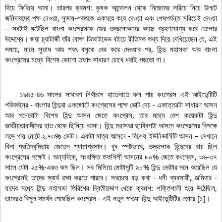
দিয়ে ফিরিয়ে আনা। তারপর ক্রমশ: কৃষক আন্দোলন থেকে নিজেদের সরিয়ে নিয়ে উলটে 
জমিদারদের পক্ষ নেওয়া, সুভাষ-শরতকে একঘরে করে দেওয়া এবং শেষপর্যন্ত সরিয়েই দেওয়া 
– সবটাই ঘটেছিল বাংলা কংগ্রেসকে ফের ভদ্রলোকদের কাছে গ্রহণযোগ্য করে তোলার 
উদ্দেশ্যে। জয়া চ্যাটার্জী তাঁর বেঙ্গল ডিভাইডেড বইয়ে রীতিমত তথ্য দিয়ে দেখিয়েছেন যে, এই 
সময়ে, মানে সুভাষ আর শরৎ বসুকে বের করে দেওয়ার পর, হিন্দু মহাসভা আর বাংলা 
কংগ্রেসের মধ্যে বিশেষ কোনো তফাৎ সাধারণ চোখে ধরাই পড়তো না।

    ১৯৪৫-৪৬ সালের সাধারণ নির্বাচনে হাতেনাতে ফল পায় কংগ্রেস এই আইডেন্টিটি 
পরিবর্তনের - বাংলার হিন্দুরা একজোটে কংগ্রেসের পক্ষে ভোট দেয় - একাত্তরটা সাধারণ আসন 
আর পনেরোটা বিশেষ হিন্দু আসন জেতে কংগ্রেস, তার মধ্যে বেশ কয়েকটা হিন্দু 
জাতীয়তাবাদীদের হাত থেকে ছিনিয়ে আনা। হিন্দু মহাসভা ছাব্বিশটা আসনে কংগ্রেসের বিপক্ষে 
লড়ে পায় মোটে ২.৭৩% ভোট। একটা মাত্র আসনে - বিশেষ ইউনিভার্সিটি আসন – সেখানে 
বিনা প্রতিদ্বন্দিতায় জেতেন শ্যামাপ্রসাদ। খুব স্পষ্টভাবে, ভদ্রলোক হিন্দুদের রায় ছিল 
কংগ্রেসের পক্ষেই। অন্যদিকে, সংরক্ষিত তফশিলী আসনের ৮০% জেতে কংগ্রেস, ৩৬-৩৭ 
সালে যেটা ২৫%-এরও কম ছিল। সব মিলিয়ে মোটামুটি ৯০% হিন্দু ভোটার মনে করেছিল যে 
কংগ্রেসই তাদের স্বার্থ রক্ষা করতে পারবে। সবচেয়ে বড় কথা - ধনী ব্যবসায়ী, জমিদার - 
যাদের মধ্যে হিন্দু মহাসভা তিরিশের দ্বিতীয়ভাগ থেকে ক্রমশ: শক্তিশালী হয়ে উঠেছিল, 
তাদেরও বিপুল সমর্থন পেয়েছিল কংগ্রেস - এই নতুন পাওয়া হিন্দু আইডেন্টিটির জোরে [১]।
