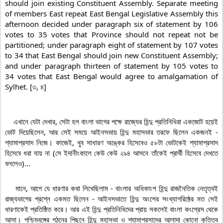
should join existing Constituent Assembly. Separate meeting 
of members East repeat East Bengal Legislative Assembly this 
afternoon decided under paragraph six of statement by 106 
votes to 35 votes that Province should not repeat not be 
partitioned; under paragraph eight of statement by 107 votes 
to 34 that East Bengal should join new Constituent Assembly; 
and under paragraph thirteen of statement by 105 votes to 
34 votes that East Bengal would agree to amalgamation of 
Sylhet. [৩, ৪]

    এখানে যেটা দেখার, সেটা হল বাংলা ভাগের পক্ষে রাজ্যের হিন্দু প্রতিনিধিরা একজোট হয়েই 
ভোট দিয়েছিলেন, আর সেই সময়ে আইনসভায় হিন্দু মহাসভার তরফে ছিলেন একজনই - 
শ্যামাপ্রসাদ নিজে। কাজেই, খুব সাধারণ অঙ্কের হিসেবেও ৫৮টা ভোটকেই শ্যামাপ্রসাদ 
হিসেবে ধরা যায় না (সে ইদানীংকালে কেউ কেউ ২৯৪ আসনে তাঁকেই প্রার্থী হিসেবে দেখতে 
বললেও)...

    মানে, আগে যে ধারণার কথা লিখেছিলাম - বাংলার অধিকাংশ হিন্দু রাজনৈতিক নেতৃত্বই 
রাজ্যভাগের প্রশ্নে একমত ছিলেন - আইনসভাতে হিন্দু অংশের সংখ্যাগরিষ্ঠের মত সেই 
ধারণাকেই প্রতিষ্ঠিত করে। আর এই হিন্দু প্রতিনিধিদের প্রায় সকলেই বাংলা কংগ্রেস থেকে 
আসা। পশ্চিমবঙ্গের গঠনের পিছনে হিন্দু মহাসভা ও শ্যামাপ্রসাদের আলাদা কোনো কৃতিত্ব 