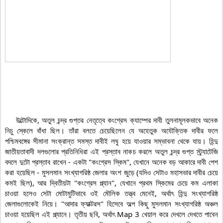
    উল্টোদিকে, অতুল চন্দ্র গুপ্তর নেতৃত্বে কংগ্রেস ক্যাম্পের দাবী তুলনামূলকভাবে অনেক 
নিচু স্কেলে বাঁধা ছিল। তাঁরা বলতে চেয়েছিলেন যে অহেতুক অযৌক্তিক দাবীর ফলে 
পশ্চিমবঙ্গের সীমানা সংক্রান্ত সমস্ত দাবীই লঘু হয়ে যাওয়ার সম্ভাবনা থেকে যায়। হিন্দু 
জাতীয়তাবাদী দলগুলোর প্রতিনিধিরা এই প্রস্তাব নাকচ করলে অতুল চন্দ্র গুপ্ত স্ট্র্যাটেজি 
বদলে দুটো প্রস্তাব রাখেন - একটা "কংগ্রেস স্কিম", যেখানে অনেক বড় আকারে দাবী পেশ 
করা হয়েছিল - মুসলমান সংখ্যাগরিষ্ঠ জেলার অংশ জুড়ে (যদিও সেটাও মহাসভার দাবীর চেয়ে 
কমই ছিল), আর দ্বিতীয়টা "কংগ্রেস প্ল্যান", যেখানে প্রথম স্কিমের চেয়ে কম এলাকা 
চাওয়া হলেও সেটা মোটামুটিভাবে ওই মৌলিক তত্ত্ব মেনেই, অর্থাৎ হিন্দু সংখ্যাগরিষ্ঠ 
জেলাগুলোকেই নিয়ে। "আদার ফ্যাক্টরস" হিসেবে অল্প কিছু মুসলমান সংখ্যাগরিষ্ঠ অঞ্চল 
চাওয়া হয়েছিল এই প্ল্যানে। তৃতীয় ছবি, অর্থাৎ Map 3 খেয়াল করে দেখলে দেখতে পাবেন 