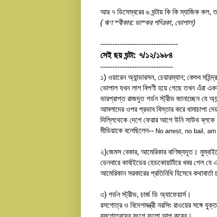
আর ৭ ডিসেম্বরের ৬ ঘন্টায় কি কি ম্যাজিক কল, 
( ঋণ স্বীকার: ভাস্কর পত্রিকা, ভোপাল)
--------------------------------
সেই ছয় ঘন্টা: ৭/১২/১৯৮৪
------------------------------
১) ওয়ারেন অ্যান্ডারসন, চেয়ারম্যান; কেশুব মহিন
ভোপাল যখন লাশ বিপণী হয়ে গেছে তখন এঁরা একস
ভারপ্রাপ্ত রাজদূত গর্ডন স্ট্রীভ জানাচ্ছেন যে
আমলাদের ওপর প্রভাব বিস্তার করে ধামাচাপা দেয়
দিল্লিথেকে দেশে ফেরার আগে উনি সাউথ ব্লকে ( 
মীডিয়াকে বলেছিলেন--
No arrest, no bail, am
২)জেমস বেকার, আমেরিকার বাণিজ্যদূত। মুম্বাই
ডেনবারে কার্বাইডের হেডকোয়ার্টারে খবর গেল য
আমেরিকান সরকারের প্রতিনিধি হিসেবে কথাবার্তা
৩) গর্ডন স্ট্রীভ, চার্জ ডি অ্যাফেয়ার্স।
রসগোত্র ও বিদেশমন্ত্রী নরসিং রাওয়ের সঙ্গে য
রসগোত্রদের সংগে ফলো আপ করেন।