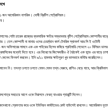
েখে
 ১১ জন আমেরিকান নাগরিক। দোষী ব্রিটিশ পেট্রোলিয়ম।
ীয়।
র গোটা চারেক রাজ্যের ব্যবসায়িক ক্ষতির সম্ভাবনায় বৃটিশ পেট্রোলিয়াম কোম্পানীর ঘাড়
। তেল কোম্পানী না মানায় ওদের চেয়র্ম্যান কার্ল টেনরিক স্বানবর্গ আর সি ই ওটোনী
০ জন অফিসারের সামনে এক এক পাইয়ের হিসেব কষিয়ে প্রাইমারি লেভেলে ২০ বিলিয়ন ডালর
্রৈমাসিকের মধ্যেই দিতে হবে। এর বিতরণের জিম্মেদারীও ঐ বৈঠকেই এক ফান্ড এর ঘাড়ে চা
কেট কেনেথ ফিনবর্গ করবেন। ইনি ৯/১১ হামলার ক্ষতিপূরণ খুব ভালভাবে মনিটর করেছিলেন।
 মানেন নি। তদন্ত চলতে চলতে যেমন যেমন তথ্য বেরুবে, রাশিও বেড়ে যাবে, আর ক্রিমিনাল
 রসগোত্র সবচেয়ে আগে ওকে নিরাপদে ফেরত্ যাওয়ার গ্যারান্টি দিলেন।
ং লোকদেখানো গ্রেফতার করে ওকে ইউনিয়ন কার্বাইডের রেস্ট হাউসেই রাখলেন। আমেরিকান দূতা