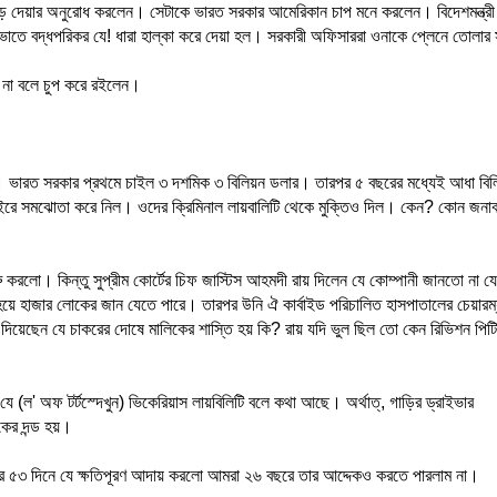
়ে দেয়ার অনুরোধ করলেন। সেটাকে ভারত সরকার আমেরিকান চাপ মনে করলেন। বিদেশমন্ত্রী
নিভাতে বদ্ধপরিকর যে! ধারা হাল্কা করে দেয়া হল। সরকারী অফিসাররা ওনাকে প্লেনে তোলার 
িছু না বলে চুপ করে রইলেন।
ন। ভারত সরকার প্রথমে চাইল ৩ দশমিক ৩ বিলিয়ন ডলার। তারপর ৫ বছরের মধ্যেই আধা বিল
ইরে সমঝোতা করে নিল। ওদের ক্রিমিনাল লায়বালিটি থেকে মুক্তিও দিল। কেন? কোন জনা
রু করলো। কিন্তু সুপ্রীম কোর্টের চিফ জাস্টিস আহমদী রায় দিলেন যে কোম্পানী জানতো না যে
 হয়ে হাজার লোকের জান যেতে পারে। তারপর উনি ঐ কার্বাইড পরিচালিত হাসপাতালের চেয়ারম্
ট দিয়েছেন যে চাকরের দোষে মালিকের শাস্তি হয় কি? রায় যদি ভুল ছিল তো কেন রিভিশন পিট
 (ল' অফ টর্টস্দেখুন) ভিকেরিয়াস লায়বিলিটি বলে কথা আছে। অর্থাত্, গাড়ির ড্রাইভার
কের দন্ড হয়।
াত্র ৫৩ দিনে যে ক্ষতিপূরণ আদায় করলো আমরা ২৬ বছরে তার আদ্দেকও করতে পারলাম না।