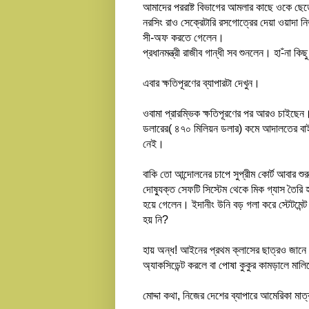
আমাদের পররাষ্ট বিভাগের আমলার কাছে ওকে ছেড
নরসিং রাও সেক্রেটারি রসগোত্রের দেয়া ওয়াদা 
সী-অফ করতে গেলেন।
প্রধানমন্ত্রী রাজীব গান্ধী সব শুনলেন। হা-ঁনা ক
এবার ক্ষতিপূরণের ব্যাপারটা দেখুন।
ওবামা প্রারম্ভিক ক্ষতিপূরণের পর আরও চাইছে
ডলারের( ৪৭০ মিলিয়ন ডলার) কমে আদালতের বা
নেই।
বাকি তো আন্দোলনের চাপে সুপ্রীম কোর্ট আবার শু
দোষ্যুক্ত সেফটি সিস্টেম থেকে মিক গ্যাস তৈরি
হয়ে গেলেন। ইদানীং উনি বড় গলা করে স্টেটমেন্
হয় নি?
হায় অন্ধ! আইনের প্রথম ক্লাসের ছাত্রও জানে যে
অ্যাকসিডেন্ট করলে বা পোষা কুকুর কামড়ালে মালি
মোদ্দা কথা, নিজের দেশের ব্যাপারে আমেরিকা ম