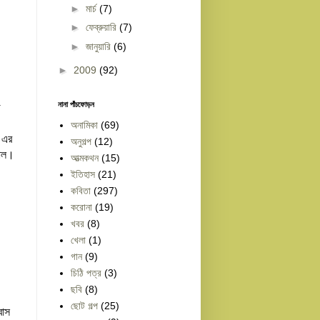
►
মার্চ
(7)
►
ফেব্রুয়ারি
(7)
►
জানুয়ারি
(6)
►
2009
(92)
নানা পাঁচফোড়ন
ে
অনামিকা
(69)
 এর
অনুগল্প
(12)
পাল।
আত্মকথন
(15)
ইতিহাস
(21)
কবিতা
(297)
করোনা
(19)
খবর
(8)
খেলা
(1)
গান
(9)
চিঠি পত্র
(3)
ছবি
(8)
ছোট গল্প
(25)
বাস