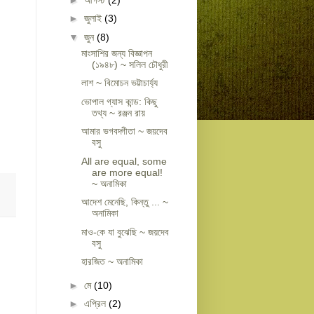
►
জুলাই
(3)
▼
জুন
(8)
মাংসাশির জন্য বিজ্ঞাপন
(১৯৪৮) ~ সলিল চৌধুরী
লাশ ~ বিমোচন ভট্টাচার্য্য
ভোপাল গ্যাস কান্ড: কিছু
তথ্য ~ রঞ্জন রায়
আমার ভগবদ্গীতা ~ জয়দেব
বসু
All are equal, some
are more equal!
~ অনামিকা
আদেশ মেনেছি, কিন্তু ... ~
অনামিকা
মাও-কে যা বুঝেছি ~ জয়দেব
বসু
হারজিত ~ অনামিকা
►
মে
(10)
►
এপ্রিল
(2)