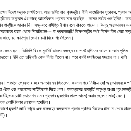
ন বিদেশ মন্ত্রক দেখছিলেন, আর নরসিং রাও গৃহমন্ত্রী। ইনি আমেরিকান দূতাবাস, প্রধান মন্ত
ডন স্ট্রীভের অনুরোধ এঁর কাছে আমেরিকান প্রেসার মনে হয়েছিল। আসল নাটের গুরু ইনিই। 
ান্ধীকে জানান নি। সম্ভবত: রাষ্টপ্র্তি রীগান বলে থাকতে পারেন। কিন্তু অ্যান্ডারসন ভা
ারের তরফ থেকে দিয়েছিলেন--- যা প্রধানমন্ত্রী/ বিদেশমন্ত্রীর স্পষ্ট নির্দেশ বিনা দেয়া সম্
র কাছে বড় ক্ষতিপূরণ দেয়ার কথা দিয়ে গিয়েছিলেন।
ে সব জেনেছেন। ডিজিপি বি কে মুখার্জি আজও বলছেন যে গেস্ট হাউসের জায়গায় কোন পুলিস
া করতো। ইনি তো তড়িঘড়ি কোন নির্ণয় নিতেন না। পরে বাবরি মসজিদের সময়েও না। খালি
ন। প্রথমে গ্রেফতার করে জনতার মন জিতলেন, কয়মাস পরে নির্বাচন যে! অ্যান্ডারসনকে পাঠ
ঁকে গুড গভনেসের সার্টিফিকেট দিয়ে গেল। কংগ্রেসের ভাবমূর্তি অক্ষুণ্ন রাখায় প্রধানমন্ত্
্বাইডের মোটা ডোনেশন ওনার গৃহনগর চুরহাটের হাসপাতালে( ওনার ছেলে চালায়) যেত।
ে কয়েক কোটি টাকার লেনদেন হয়েছিল।
 আগে চুরহাট লটারি কান্ডে এক মালদহের ভদ্রলোক প্রথম প্রাইজ জিতেও টাকা না পেয়ে মামল
ামী)।