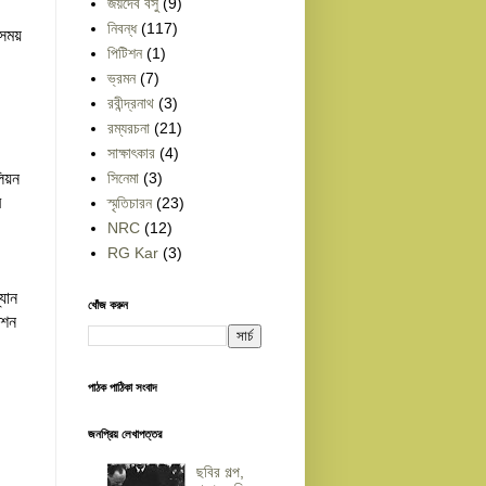
জয়দেব বসু
(9)
নিবন্ধ
(117)
সময়
পিটিশন
(1)
ভ্রমন
(7)
রবীন্দ্রনাথ
(3)
রম্যরচনা
(21)
সাক্ষাৎকার
(4)
সিনেমা
(3)
িয়ন
ব
স্মৃতিচারন
(23)
NRC
(12)
RG Kar
(3)
যান
খোঁজ করুন
িশন
পাঠক পাঠিকা সংবাদ
জনপ্রিয় লেখাপত্তর
ছবির গল্প,