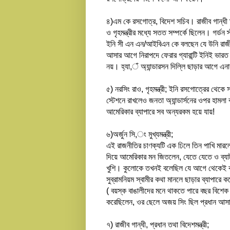
৪)এম কে রসগোত্র, বিদেশ সচিব। রাজীব গান্ধী তখ
ও গৃহমন্ত্রীর মধ্যে সতত সম্পর্কে ছিলেন। গর্
ইনি সী এন এন/আইবিএন কে বলছেন যে উনি রাজীব গ
আসার আগে নিরাপদে ফেরার গ্যারান্টি ইনিই ভারত সরক
নয়। হ্যা,ঁ অ্যান্ডারসন দিল্লি ছাড়ার আগে এনা
৫) নরসিং রাও, গৃহমন্ত্রী; ইনি রসগোত্রের থেক
স্টেশনে রাখলেও জনতা অ্যান্ডার্সনের ওপর হামল
আমেরিকার ব্যাপারে সব অন্যরকম হয়ে যায়!
৬)অর্জুন সি,ং মুখ্যমন্ত্রী;
এই রাজনীতির চাণক্যটি এক ঢিলে তিন পাখি মারলে
দিয়ে আমেরিকার মন জিতলেন, যেতে যেতে ও ব্যাটা এ
খুশি। কুলোকে তখনই বলেছিল যে আগে থেকেই কার
সুব্রামনিয়ম স্বামীর কথা মানলে ছাড়ার ব্যাপার
( বয়স্ক বাঙালীদের মনে থাকতে পারে বছর বিশেক
করেছিলেন, ওর ছেলে অজয় সিং ছিল প্রধান আস
৭) রাজীব গান্ধী, প্রধান তথা বিদেশমন্ত্রী;