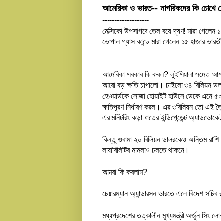
আমেরিকা ও ভারত-- নাগরিকদের কি চোখে দ
-------------------
মেক্সিকো উপসাগরে তেল বয়ে দূষণ! মারা গেলেন
ভোপাল গ্যাস কান্ডে মারা গেলেন ১৫ হাজার ভারত
আমেরিকা সরকার কি করল? লুইসিয়ানা সমেত আশপাশে
আরো বড় ক্ষতি চাপালো। চাইলো ৩৪ বিলিয়ন ডলার 
হেওয়ার্ডকে সোজা হোয়াইট হাউসে ডেকে এনে ৫
ক্ষতিপূরণ নির্ধারণ করল। এর ৩বিলিয়ন তো এই ত
এর মনিটরিং কড়া ধাতের ইন্ডিপেন্ডেন্ট অ্যাডভো
কিন্তু ওবামা ২০ বিলিয়ন ডালরকেও অন্তিম রাশি
লায়াবিলিটির মামলাও চলতে থাকনে।
আমরা কি করলাম?
চেয়ারম্যান অ্যান্ডারসন ভারতে এলে বিদেশ সচিব
মধ্যপ্রদেশের তত্কালীন মুখ্যমন্ত্রী অর্জুন সি