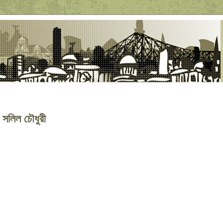
 সলিল চৌধুরী