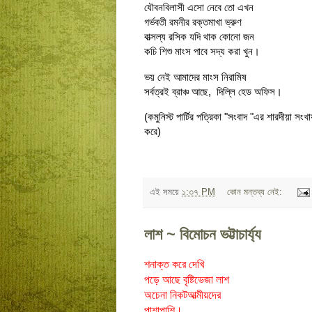
যৌবনবিলাসী এসো নেবে তো এখন
গর্ভবতী রমনীর রক্তমাখা ভ্রুণ
বাত্সল্য রসিক যদি থাক কোনো জন
কচি শিশু মাংস পাবে সদ্য করা খুন।
ভয় নেই আমাদের মাংস নিরামিষ
সর্বত্রই ব্রাঞ্চ আছে, দিল্লি হেড অফিস।
(কমুনিস্ট পার্টির পত্রিকা "সংবাদ "এর শারদীয়া সং
করে)
এই সময়ে
১:৩৭ PM
কোন মন্তব্য নেই:
লাশ ~ বিমোচন ভট্টাচার্য্য
শনাক্ত করে দেখি
পড়ে আছে বৃষ্টিভেজা লাশ
অচেনা নিকটআত্মীয়দের
পাশাপাশি।