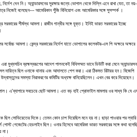
 নির্দেশ দেন নি। অ্যান্ডারসনের সুরক্ষার জন্যে ভোপাল থেকে দিল্লি এনে রাখা যেত, তা নয়-
্র নিজেই বলেছেন--- আমেরিকান পুঁজি বিনিয়োগ এবং আমেরিকার সঙ্গে সুসম্পর্ক ।
দ্র সরকারের শীর্ষস্থ আমলা। রাজীব গান্ধীর সঙ্গে যুক্ত। ইনিই ভারত সরকারের ইচ্ছে
।
লের সর্বোচ্চ আমলা। কেন্দ্র সরকারের নির্দেশ যাতে ভোপালের কলেকটর-এস পি অক্ষরে অক্ষরে
রা মুখ্যসচিব ব্রহ্মস্বরূপের আদেশ পালনকেই বিধিসম্মত ভাবে ডিউটি করা মেনে অ্যান্ডারস
আসল দায়িত্ব ছিল ওনাকে থানায় এবং আদালতে পেশ করা। এরা ঠিকমত রিটায়র হন। বিজেপি
ঁধ উদ্বাস্তুদের সমস্যা নিরাকরণের কমিটির অধ্যক্ষ বানিয়েছিলেন। এখন বের করে দিয়েছেন।
 ভোপাল। এ'ব্যাপারে সবচেয়ে ছোট আমলা। এত বড় হাই প্রোফাইল মামলায় ওর সাধ্য কি যে এ
ুঁকে ছিল সোভিয়েতের দিকে। তেমন কোন চাপ দিয়েছিল মনে হয় না। ছাড়া পাওয়ার পর ল্যারি
স্বার্গ পোস্ট গেজেটের হেডলাইন ছিল। ওনার হিসেবে আমেরিকা ভারত সরকারের সঙ্গে কথা বলেছ
য় না।