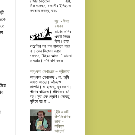
রাজার নেতৃত্বে হ্যাঁ,
ঠিক শুনছেন, বাঙালীর ইতিহাসে
সবচেয়ে জঘন্য, ভয়ং...
্রী
আজকে
সুর ~ উদয়
রতে
রহমান
আমার দাদির
ভব
একটা নিয়ম
ছিল। রাত
বারোটার পর গান বাজানো যাবে
না। কেন জিজ্ঞেস করলে
বলতেন, “জ্বিন আসে।” আমরা
হাসতাম। দাদি রাগ করত...
অন্ধকার লেখাগুচ্ছ ~ শ্রীজাত
অন্ধকার লেখাগুচ্ছ ১ না, তুমি
অক্ষত আছো। আঁচড়ও
িয়ে
লাগেনি। যা হয়েছে, দূর দেশে।
পাশের বাড়িতে। জীবিতের ধর্ম
রীও
বহু। মৃত এক শ্রেণি। সেহেতু
সুবিধে হয় মা...
া
হিন্দী একটি
ঔপনিবেশিক
ভাষা ~
কণিষ্ক
ভট্টাচার্য