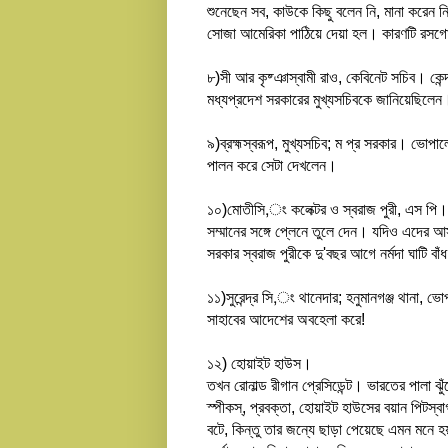
শুনেছেন সব, কাউকে কিছু বলেন নি, মানা করেন নি,
সোজা আমেরিকা পাঠিয়ে দেয়া হল। কারণটি রসগোত
৮)সী আর কৃষ্ঞাস্বামী রাও, কেবিনেট সচিব। কেন্
মধ্যপ্রদেশ সরকারের মুখ্যসচিবকে জানিয়েছিলেন
৯)ব্রহ্মস্বরূপ, মুখ্যসচিব; ম প্র সরকার। ভোপা
পালন করে সেটা দেখলেন।
১০)মোতীসি,ং কলেক্টর ও স্বরাজ পুরী, এস পি। এ
সম্মানের সঙ্গে প্লেনে তুলে দেন। যদিও এদের 
সরকার স্বরাজ পুরীকে দু'বছর আগে নর্মদা ঘাটি বা
১১)সুরেন্দ্র সি,ং থানেদার; হনুমানগঞ্জ থানা,
সাহাবের আদেশের অবহেলা করে!
১২) হোয়াইট হাউস।
তখন রোনাল্ড রীগান প্রেসিডেন্ট। ভারতের পালা ঝ
স্পীকস্, প্রবক্তা, হোয়াইট হাউসের বয়ান পিট
বটে, কিন্তু তার জন্যে ছাড়া পেয়েছে এমন মনে হ