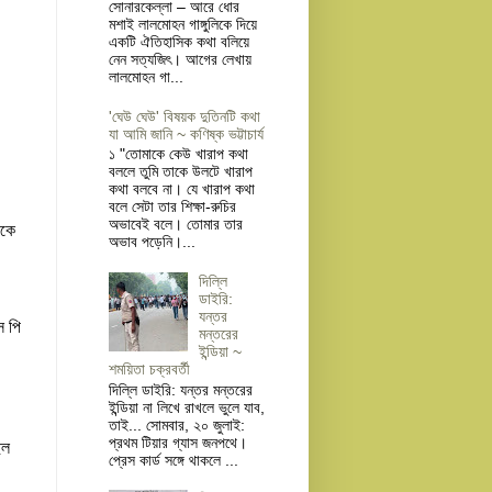
সোনারকেল্লা – আরে ধোর
মশাই লালমোহন গাঙ্গুলিকে দিয়ে
একটি ঐতিহাসিক কথা বলিয়ে
নেন সত্যজিৎ। আগের লেখায়
লালমোহন গা...
'ঘেউ ঘেউ' বিষয়ক দুতিনটি কথা
যা আমি জানি ~ কণিষ্ক ভট্টাচার্য
১ "তোমাকে কেউ খারাপ কথা
বললে তুমি তাকে উলটে খারাপ
কথা বলবে না। যে খারাপ কথা
বলে সেটা তার শিক্ষা-রুচির
অভাবেই বলে। তোমার তার
নকে
অভাব পড়েনি।...
দিল্লি
ডাইরি:
যন্তর
স পি
মন্তরের
ইন্ডিয়া ~
শময়িতা চক্রবর্তী
দিল্লি ডাইরি: যন্তর মন্তরের
ইন্ডিয়া না লিখে রাখলে ভুলে যাব,
তাই... সোমবার, ২০ জুলাই:
প্রথম টিয়ার গ্যাস জনপথে।
িল
প্রেস কার্ড সঙ্গে থাকলে ...