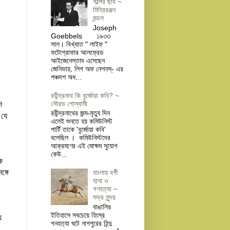
গল্পের ছবি ~
মিহিররঞ্জন
মন্ডল
Joseph
Goebbels ১৯৩৩
সাল। বিখ্যাত " লাইফ "
ফটোগ্রাফার আলফ্রেড
আইজেনেস্তাদ এসেছেন
জেনিভায়, লিগ অফ নেশনস্- এর
পঞ্চদশ অধ...
রবীন্দ্রনাথ কি বুর্জোয়া কবি? ~
সৌরভ গোস্বামী
ি
রবীন্দ্রনাথের জন্ম-মৃত্যু দিন
 যে
এলেই শুনতে হয় কমিউনিস্ট
পার্টি তাকে 'বুর্জোয়া কবি'
বলেছিল । কমিউনিস্টদের
আক্রমণের এই মোক্ষম সুযোগ
কেউ...
ে
ঙ্গে
বাংলায় বর্গী
হানা ও
গণহত্যা ~
শুভ্র সুন্দর
বাঙালির
ইতিহাসে সবচেয়ে হিংস্র
ে
গনহত্যা ঘটে নাগপুরের হিন্দু