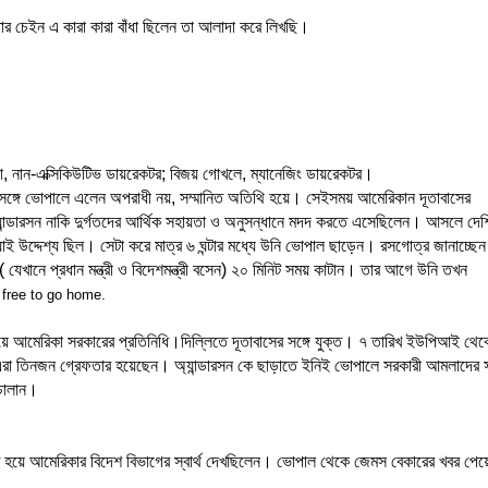
তার চেইন এ কারা কারা বাঁধা ছিলেন তা আলাদা করে লিখছি।
্দ্রা, নান-এক্সিকিউটিভ ডায়রেকটর; বিজয় গোখলে, ম্যানেজিং ডায়রেকটর।
ঙ্গে ভোপালে এলেন অপরাধী নয়, সম্মানিত অতিথি হয়ে। সেইসময় আমেরিকান দূতাবাসের
 অ্যান্ডারসন নাকি দুর্গতদের আর্থিক সহায়তা ও অনুসন্ধানে মদদ করতে এসেছিলেন। আসলে দেশ
াই উদ্দেশ্য ছিল। সেটা করে মাত্র ৬ ঘন্টার মধ্যে উনি ভোপাল ছাড়েন। রসগোত্র জানাচ্ছেন
যেখানে প্রধান মন্ত্রী ও বিদেশমন্ত্রী বসেন) ২০ মিনিট সময় কাটান। তার আগে উনি তখন
 free to go home.
য়ে আমেরিকা সরকারের প্রতিনিধি।দিল্লিতে দূতাবাসের সঙ্গে যুক্ত। ৭ তারিখ ইউপিআই থেক
ে এরা তিনজন গ্রেফতার হয়েছেন। অ্যান্ডারসন কে ছাড়াতে ইনিই ভোপালে সরকারী আমলাদের স
 চালান।
ুক্ত হয়ে আমেরিকার বিদেশ বিভাগের স্বার্থ দেখছিলেন। ভোপাল থেকে জেমস বেকারের খবর পেয়