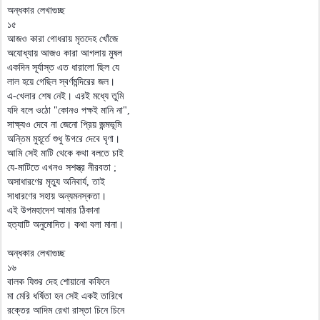
অন্ধকার লেখাগুচ্ছ
১৫
আজও কারা গোধরায় মৃতদেহ খোঁজে
অযোধ্যায় আজও কারা আগলায় মুষল
একদিন সূর্যাস্ত এত ধারালো ছিল যে
লাল হয়ে গেছিল স্বর্ণমন্দিরের জল।
এ-খেলার শেষ নেই। এরই মধ্যে তুমি
যদি বলে ওঠো "কোনও পক্ষই মানি না",
সাক্ষ্যও দেবে না জেনো প্রিয় জন্মভূমি
অন্তিম মুহূর্তে শুধু উগরে দেবে ঘৃণা।
আমি সেই মাটি থেকে কথা বলতে চাই
যে-মাটিতে এখনও সশস্ত্র নীরবতা ;
অসাধারণের মৃত্যু অনিবার্য, তাই
সাধারণের সহায় অন্যমনস্কতা।
এই উপমহাদেশ আমার ঠিকানা
হত্যাটি অনুমোদিত। কথা বলা মানা।
অন্ধকার লেখাগুচ্ছ
১৬
বালক যিশুর দেহ শোয়ানো কফিনে
মা মেরি ধর্ষিতা হন সেই একই তারিখে
রক্তের আদিম রেখা রাস্তা চিনে চিনে