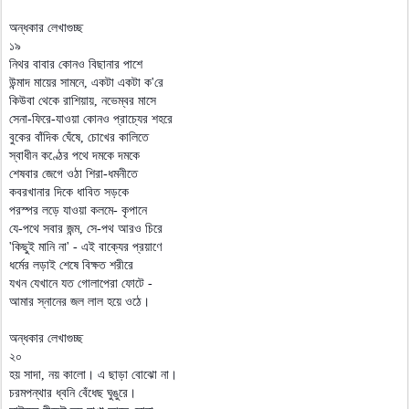
অন্ধকার লেখাগুচ্ছ
১৯
নিথর বাবার কোনও বিছানার পাশে
উন্মাদ মায়ের সামনে, একটা একটা ক'রে
কিউবা থেকে রাশিয়ায়, নভেম্বর মাসে
সেনা-ফিরে-যাওয়া কোনও প্রাচ্যের শহরে
বুকের বাঁদিক ঘেঁষে, চোখের কালিতে
স্বাধীন কণ্ঠের পথে দমকে দমকে
শেষবার জেগে ওঠা শিরা-ধমনীতে
কবরখানার দিকে ধাবিত সড়কে
পরস্পর লড়ে যাওয়া কলমে- কৃপানে
যে-পথে সবার জন্ম, সে-পথ আরও চিরে
'কিছুই মানি না' - এই বাক্যের প্রয়াণে
ধর্মের লড়াই শেষে বিক্ষত শরীরে
যখন যেখানে যত গোলাপেরা ফোটে -
আমার স্নানের জল লাল হয়ে ওঠে।
অন্ধকার লেখাগুচ্ছ
২০
হয় সাদা, নয় কালো। এ ছাড়া বোঝো না।
চরমপন্থার ধ্বনি বেঁধেছ ঘুঙুরে।