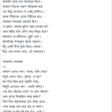
রানাঘাট থেকে চলে লাহোরের দিকে।
আকাশে উড়ন্ত ক্রুশ পরিক্রমা করে
এত কিছু দেখেশুনে সে একটু কাহিলও।
খাদক নিশ্চিন্তে ঢোকে নিরীহের ঘরে -
পাহারায় শাসকেরা বরাবরই ছিল।
হে ক্রুশ, কোথায় ছুটবে আজ তোমার মন?
কোন মাটির দাবি বেশি? কার শিয়রে যাবে?
মাঝখানে যে-কাঁটাতার, মুকুট এখন।
ছটফটাচ্ছে উপযুক্ত মাথার অভাবে।
উঁচু একটা টিলা খুঁজে দাঁড়াও আবার -
নীচে শেষ দেখতে পাবে, এই সভ্যতার।
অন্ধকার লেখাগুচ্ছ
১৭
আকাশ এখনও লাল। সন্ধে, নাকি ভোর?
মানুষ এখনও শুয়ে। ঘুমন্ত, না মৃত?
জল দিয়ে ঘিরে রাখা প্রাচীন শহর...
কিছুটা চোখেরও জল - এমনই কথিত।
শেষ কবে কেঁদেছে তারা? সে কোন নাটকে?
কোন দৃশ্যে ভিজেছিল সবার রুমাল?
খিদে নিয়ে কাঠঠোকরা বসে আছে চোখে...
শোনা যাচ্ছে কাল আর হবে না সকাল।
এইবেলা যে-যার ধর্ম বুঝে নাও, ওঠো !