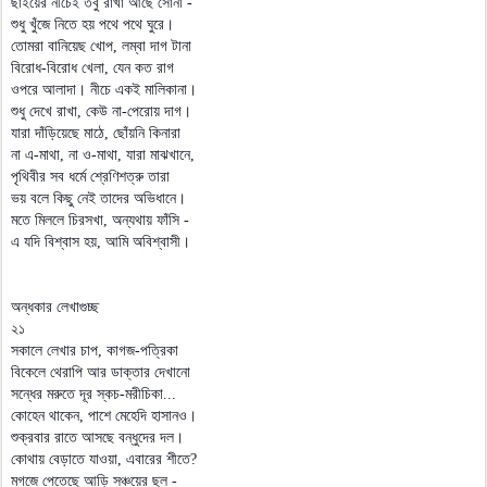
ছাইয়ের নীচেই তবু রাখা আছে সোনা -
শুধু খুঁজে নিতে হয় পথে পথে ঘুরে।
তোমরা বানিয়েছ খোপ, লম্বা দাগ টানা
বিরোধ-বিরোধ খেলা, যেন কত রাগ
ওপরে আলাদা। নীচে একই মালিকানা।
শুধু দেখে রাখা, কেউ না-পেরোয় দাগ।
যারা দাঁড়িয়েছে মাঠে, ছোঁয়নি কিনারা
না এ-মাথা, না ও-মাথা, যারা মাঝখানে,
পৃথিবীর সব ধর্মে শ্রেণিশত্রু তারা
ভয় বলে কিছু নেই তাদের অভিধানে।
মতে মিললে চিরসখা, অন্যথায় ফাঁসি -
এ যদি বিশ্বাস হয়, আমি অবিশ্বাসী।
অন্ধকার লেখাগুচ্ছ
২১
সকালে লেখার চাপ, কাগজ-পত্রিকা
বিকেলে থেরাপি আর ডাক্তার দেখানো
সন্ধের মরুতে দূর স্কচ-মরীচিকা...
কোহেন থাকেন, পাশে মেহেদি হাসানও।
শুক্রবার রাতে আসছে বন্ধুদের দল।
কোথায় বেড়াতে যাওয়া, এবারের শীতে?
মগজে পেতেছে আড়ি সঞ্চয়ের ছল -