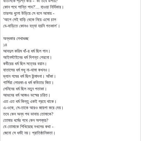
বাতাসকে প্রশ্ন করি - 'কী তবে উপায়?
কোন পথে শান্তি পাব?'... হাওয়া নির্বিকার।
তারপর ধুলো উড়িয়ে সে বলে আমায় -
'আগে সেই বাড়ি থেকে নিয়ে এসো চাল
যে-বাড়িতে কোনও হত্যা হয়নি গতকাল'।
অন্ধকার লেখাগুচ্ছ
১৪
আবদুল করিম খাঁ-র ধর্ম ছিল গান।
আইনস্টাইনের ধর্ম দিগন্ত পেরনো।
কবীরের ধর্ম ছিল সত্যের বয়ান।
বাতাসের ধর্ম শুধু না-থামা কখনও।
ভ্যান গঘের ধর্ম ছিল উন্মাদনা। আঁকা।
গার্সিয়া লোরকা-র ধর্ম কবিতার জিত।
লেনিনের ধর্ম ছিল নতুন পতাকা।
আগুনের ধর্ম আজও ভস্মের চরিত।
এত এত ধর্ম কিন্তু একই গ্রহে থাকে।
এ-ওকে, সে-তাকে আরও জায়গা করে দেয়।
তবে কেন অন্য পথ ভাবায় তোমাকে?
তোমার ধর্মের পথে কেন অপব্যয়?
যে তোমাকে শিখিয়েছে দখলের কথা -
জেনো সে ধর্মই নয়। প্রাতিষ্ঠানিকতা।