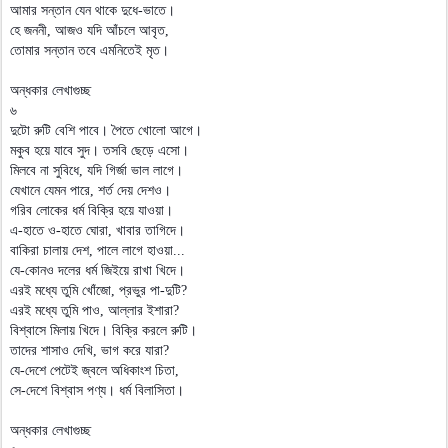
আমার সন্তান যেন থাকে দুধে-ভাতে।
হে জননী, আজও যদি আঁচলে আবৃত,
তোমার সন্তান তবে এমনিতেই মৃত।
অন্ধকার লেখাগুচ্ছ
৬
দুটো রুটি বেশি পাবে। পৈতে খোলো আগে।
মকুব হয়ে যাবে সুদ। তসবি ছেড়ে এসো।
মিলবে না সুবিধে, যদি গির্জা ভাল লাগে।
যেখানে যেমন পারে, শর্ত দেয় দেশও।
গরিব লোকের ধর্ম বিক্রি হয়ে যাওয়া।
এ-হাতে ও-হাতে ঘোরা, খাবার তাগিদে।
বাকিরা চালায় দেশ, পালে লাগে হাওয়া...
যে-কোনও দলের ধর্ম জিইয়ে রাখা খিদে।
এরই মধ্যে তুমি খোঁজো, প্রভুর পা-দুটি?
এরই মধ্যে তুমি পাও, আল্লার ইশারা?
বিশ্বাসে মিলায় খিদে। বিক্রি করলে রুটি।
তাদের শাসাও দেখি, ভাগ করে যারা?
যে-দেশে পেটেই জ্বলে অধিকাংশ চিতা,
সে-দেশে বিশ্বাস পণ্য। ধর্ম বিলাসিতা।
অন্ধকার লেখাগুচ্ছ