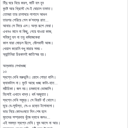
হিঁদু ঘরে বিয়ে করল, মাটি হল নুন
কৃষ্টে আর খ্রিস্টে সে-ই ঘোচাল তফাত।
তোমরা তার চালাঘরে লাগালে আগুন
তারপর পেরিয়ে গেল ক'সহস্র রাত...
আবার সে ফিরে এল। অন্য রূপে ফেরা।
এখনও মানে না কিছু, গেয়ে যাওয়া কাজ,
সহিষ্ণু হল না তবু ধর্মযাজকেরা
কাল যারা মোড়ল ছিলে, মৌলবাদী আজ।
খেয়াল করোনি শুধু মারার সময় -
অ্যান্টনিরা চিরকালই জাতিস্মর হয়।
অন্ধকার লেখাগুচ্ছ
১৩
স্বপ্নে দেখি মরুভূমি। রোদে পোড়া বালি।
ক্যাকটাস না। ফুটে আছে গুচ্ছ কাটা-হাত...
মরীচিকা। জল নয়। চমকানো ভোজালি।
হিংসাই এখানে খাদ্য। ধর্ম অজুহাত।
স্বপ্নে দেখি সমুদ্র। সে বিরাট হাঁ খোলে।
দূরে যে-সূর্যাস্ত, সে-ও রক্তে টলোমলো।
ভার নিয়ে কোনওমতে দিন শেষ হলে
মৃতদের সম্প্রদায় খুঁজে দ্যাখে জলও...
এই সমস্ত স্বপ্নে দেখি। ঘুম আসে না আর।