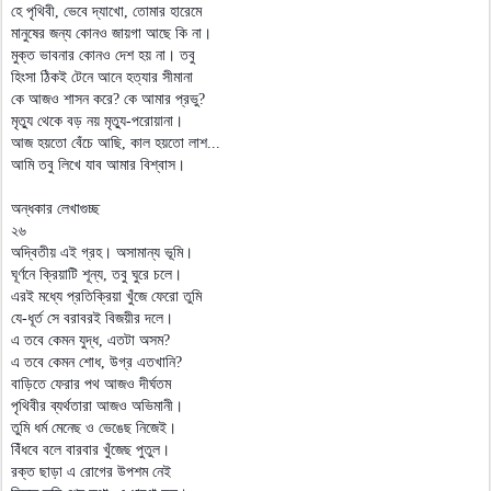
হে পৃথিবী, ভেবে দ্যাখো, তোমার হারেমে
মানুষের জন্য কোনও জায়গা আছে কি না।
মুক্ত ভাবনার কোনও দেশ হয় না। তবু
হিংসা ঠিকই টেনে আনে হত্যার সীমানা
কে আজও শাসন করে? কে আমার প্রভু?
মৃত্যু থেকে বড় নয় মৃত্যু-পরোয়ানা।
আজ হয়তো বেঁচে আছি, কাল হয়তো লাশ...
আমি তবু লিখে যাব আমার বিশ্বাস।
অন্ধকার লেখাগুচ্ছ
২৬
অদ্বিতীয় এই গ্রহ। অসামান্য ভূমি।
ঘূর্ণনে ক্রিয়াটি শূন্য, তবু ঘুরে চলে।
এরই মধ্যে প্রতিক্রিয়া খুঁজে ফেরো তুমি
যে-ধূর্ত সে বরাবরই বিজয়ীর দলে।
এ তবে কেমন যুদ্ধ, এতটা অসম?
এ তবে কেমন শোধ, উগ্র এতখানি?
বাড়িতে ফেরার পথ আজও দীর্ঘতম
পৃথিবীর ব্যর্থতারা আজও অভিমানী।
তুমি ধর্ম মেনেছ ও ভেঙেছ নিজেই।
বিঁধবে বলে বারবার খুঁজেছ পুতুল।
রক্ত ছাড়া এ রোগের উপশম নেই