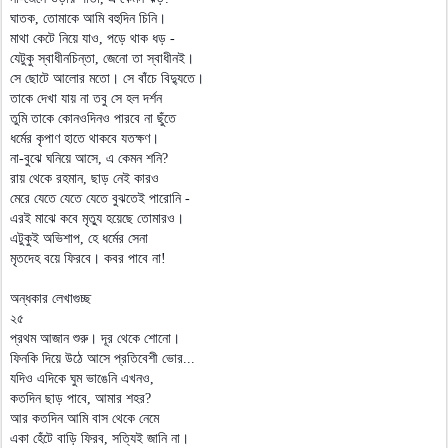
ঘাতক, তোমাকে আমি বহুদিন চিনি।
মাথা কেটে নিয়ে যাও, পড়ে থাক ধড় -
যেটুকু স্বাধীনচিন্তা, জেনো তা স্বাধীনই।
সে ছোটে আলোর মতো। সে বাঁচে বিদ্যুতে।
তাকে দেখা যায় না তবু সে হল দর্শন
তুমি তাকে কোনওদিনও পারবে না ছুঁতে
ধর্মের কৃপাণ হাতে থাকবে যতক্ষণ।
না-বুঝে ঘনিয়ে আসে, এ কেমন শনি?
রায় থেকে রহমান, ছাড় নেই কারও
মেরে যেতে যেতে যেতে বুঝতেই পারোনি -
এরই মাঝে কবে মৃত্যু হয়েছে তোমারও।
এটুকুই অভিশাপ, হে ধর্মের সেনা
মৃতদেহ বয়ে ফিরবে। কবর পাবে না!
অন্ধকার লেখাগুচ্ছ
২৫
প্রথম আজান শুরু। দূর থেকে শোনো।
ফিনকি দিয়ে উঠে আসে প্রতিবেশী ভোর...
যদিও এদিকে ঘুম ভাঙেনি এখনও,
কতদিন ছাড় পাবে, আমার শহর?
আর কতদিন আমি বাস থেকে নেমে
একা হেঁটে বাড়ি ফিরব, সত্যিই জানি না।