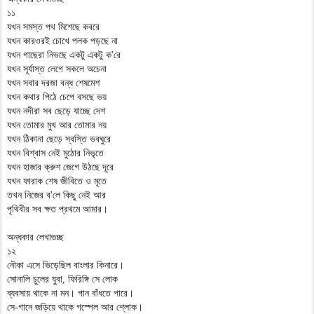
১১
যখন সমস্ত পথ মিশেছে কবরে
যখন কারওরই চোখে পলক পড়ছে না
যখন গাছেরা নিভছে একটু একটু ক'রে
যখন সূর্যাস্ত লেগে সকলে অচেনা
যখন সবার দরজা বন্ধ শেষমেশ
যখন কথার পিঠে চেপে বসছে ভয়
যখন নদীরা সব ছেড়ে যাচ্ছে দেশ
যখন তোমার মুখ আর তোমার নয়
যখন ঠিকানা ছেড়ে স্বস্তি ভবঘুরে
যখন বিশ্বাস নেই মুঠোর নিভৃতে
যখন হাজার ক্রুশ জেগে উঠছে দূরে
যখন ফারাক শেষ জীবিতে ও মৃতে
তখন নিজের ব'লে কিছু নেই আর
পৃথিবীর সব ক্ষত প্রথমে আমার।
অন্ধকার লেখাগুচ্ছ
১২
নৌকা এসে ভিড়েছিল বাংলার কিনারে।
সোনালি চুলের যুবা, ফিরিঙ্গি সে লোক
ব্যবসায় থাকে না মন। গান বাঁধতে পারে।
সে-গানে জড়িয়ে থাকে গস্পেল আর শ্লোক।