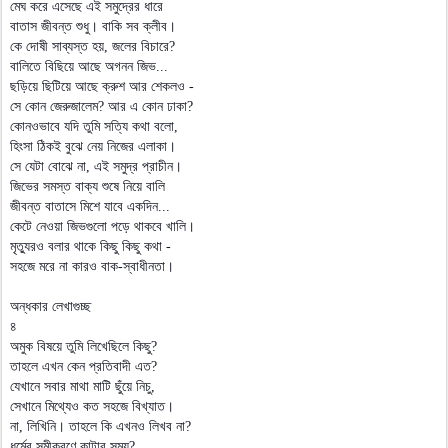
মেঘ করে এসেছে এই সমুদ্রের ধারে
বাতাস জীবন্ত শুধু। বাকি সব ক্লীব।
কে দোষী সাব্যস্ত হয়, জলের বিচারে?
বালিতে বিছিয়ে আছে অগনন জিভ...
ছড়িয়ে ছিটিয়ে আছে ক্রুশ আর শেকলও -
সে কোন জেরুজালেম? আর এ কোন ঢাকা?
কোনওভাবে যদি তুমি সত্যি কথা বলো,
হিংসা ঠিকই বুঝে নেয় নিজের এলাকা।
সে যেটা বোঝে না, এই সমুদ্র প্রাচীন।
জিভের সমস্ত বাক্য শুষে নিয়ে বালি
জীবন্ত বাতাসে মিশে যাবে একদিন...
কেটে নেওয়া জিভগুলো পড়ে থাকবে খালি।
মৃত্যুরও বলার থাকে কিছু কিছু কথা -
সহজে মরে না কারও বাক-স্বাধীনতা।
অন্ধকার লেখাগুচ্ছ
৪
অমুক বিষয়ে তুমি লিখেছিলে কিছু?
তাহলে এখন কেন প্রতিবাদী এত?
যেখানে সবার মাথা মাটি ছুঁয়ে নিচু,
সেখানে মিথ্যেও কত সহজে বিখ্যাত।
না, লিখিনি। তাহলে কি এখনও লিখব না?
ধর্মের সমীকরণে কাটাব সময়?