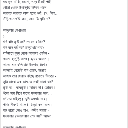
যত দূরে থাকি, জেনো, গন্ধ ঠিকই পাই
গোড়া থেকে উপস্থিত ঘটনার পাশে।
আস্তে আস্তে কাটা হচ্ছে গুর্দা, রাং, সিনা...
দাঁড়িয়ে দেখছি যারা, তারা কি খুনি না?
অন্ধকার লেখাগুচ্ছ
১০
যদি বলি মূর্তি নয়? সভ্যতার জিন?
যদি বলি ধর্ম নয়? চিন্তাধারাপাত?
বামিয়ানে বুদ্ধ থেকে মস্কোয় লেনিন -
পাথরে হাতুড়ি লাগে। হৃদয়ে আঘাত।
আমরা ধান ফলিয়েছি ইনকায়, মিশরে
আমরাই গেয়েছি গান রোমে, হরপ্পায়
আজও তার স্রোত বইছে রক্তের ভিতরে -
তুমি ভাবো এক আঘাতে সবই ভাঙা যায়?
মূর্তি নয়। ভাবমূর্তি। আমার না। তোমার।
গুঁড়ো হয়ে মিশে যাচ্ছে সভ্যতার জলে...
ধর্ম তো সহিষ্ণু। তুমি অধর্মের সার।
পাথর নীরবই থাকে। চিন্তা কথা বলে।
যত পারো ভেঙে যাও, ধর্মবীর সাজো -
সভ্যতার রক্তস্রোত শেষ হয়নি আজও!
অন্ধকার লেখাগুচ্ছ