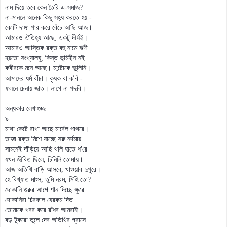
নাম দিয়ে তবে কেন তৈরি এ-সমাজ?
না-মানলে অনেক কিছু সহ্য করতে হয় -
কোটি দাঙ্গা পার করে বেঁচে আছি আজ।
আমারও ঐতিহ্য আছে, একটু দীর্ঘই।
আমারও আস্তিক রক্ত বহু নামে ঋণী
হয়তো সংখ্যালঘু, কিন্ত ভূমিহীন নই
কবীরকে মনে আছে। মান্টোকে ভুলিনি।
আমাদের ধর্ম বাঁচা। কৃষক বা কবি -
ফলনে চেনায় জাত। লাগে না পদবি।
অন্ধকার লেখাগুচ্ছ
৯
মাথা কেটে রাখা আছে মার্বেল পাথরে।
তাজা রক্ত মিশে যাচ্ছে সরু নর্দমায়...
সামনেই দাঁড়িয়ে আছি থলি হাতে ধ'রে
যখন জীবিত ছিলে, চিনিনি তোমায়।
আজ অতিথি বাড়ি আসবে, খাওয়াব দুপুরে।
হে বিখ্যাত মাংস, তুমি নরম, মিহি তো?
দোকানি শুরুর আগে শান দিচ্ছে ক্ষুরে
দোকানিরা চিরকাল যেরকম দিত...
তোমাকে খবর করে রাঁধব আমরাই।
বড় টুকরো তুলে দেব অতিথির গ্রাসে