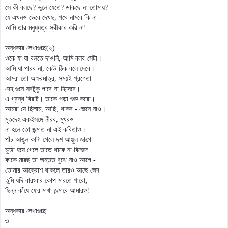
সে কী বলছে? ভুলে যেতে? ডাকছে না তোমায়?
যে এখনও ভেবে দেখছ, পথে নামবে কি না -
আমি তার মনুষ্যত্ব স্বীকার করি না!
অন্ধকার লেখাগুচ্ছ(২)
ওকে যা যা বলতে দাওনি, আমি বলব সেটা।
আমি যা পারব না, কেউ ঠিক বলে দেবে।
আমরা তো অক্ষরমাত্র, সময়ই প্রণেতা
দেহ গুনে সবটুকু পাবে না হিসেবে।
এ গ্রন্থ বিরাট। তাকে পড়া শুরু করো।
আমরা যে ছিলাম, আছি, থাকব - জেনে নাও।
মৃতদেহ একইসঙ্গে নীরব, মুখরও
না হলে তো জন্মাত না এই কবিতাও।
পাঁচ আঙুল কাটা গেলে দশ আঙুল জাগে
মুঠো হয়ে গেলে তাতে থাকে না বিভেদ
কাকে মারছ তা অন্তত বুঝে নাও আগে -
তোমার আক্রোশ থাকলে তারও আছে জেদ
তুমি যদি বারংবার কোপ মারতে পারো,
ছিন্ন কাঁধে ফের মাথা জন্মাবে আমারও!
অন্ধকার লেখাগুচ্ছ
৩