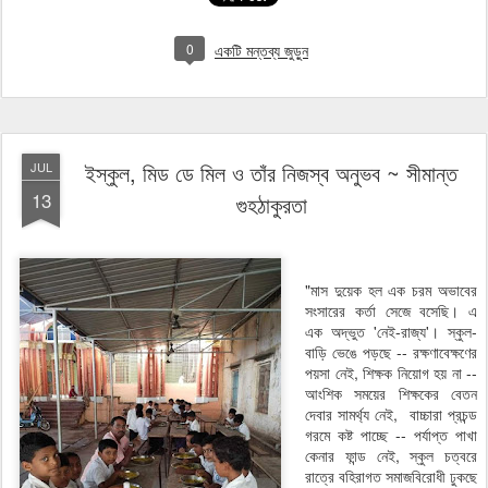
0
একটি মন্তব্য জুড়ুন
ইস্কুল, মিড ডে মিল ও তাঁর নিজস্ব অনুভব ~ সীমান্ত
JUL
13
গুহঠাকুরতা
"মাস দুয়েক হল এক চরম অভাবের
সংসারের কর্তা সেজে বসেছি। এ
এক অদ্ভুত 'নেই-রাজ্য'। স্কুল-
বাড়ি ভেঙে পড়ছে -- রক্ষণাবেক্ষণের
পয়সা নেই, শিক্ষক নিয়োগ হয় না --
আংশিক সময়ের শিক্ষকের বেতন
দেবার সামর্থ্য নেই, বাচ্চারা প্রচন্ড
গরমে কষ্ট পাচ্ছে -- পর্যাপ্ত পাখা
কেনার ফান্ড নেই, স্কুল চত্বরে
রাত্রে বহিরাগত সমাজবিরোধী ঢুকছে