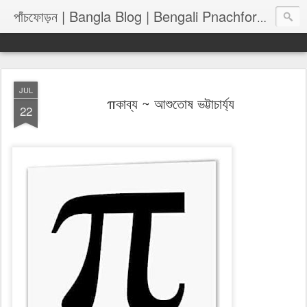
পাঁচফোড়
পাঁচফোড়ন | Bangla Blog | Bengali Pnachforon
JUL
πকাব্য ~ আশুতোষ ভট্টাচার্য্য
22