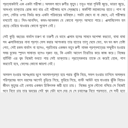
প্রত্যাকটাই এক একটা পরীক্ষা। অসফল মানে রুগীর মৃত্যু। তবুও সারা পৃথিবী জুড়ে, ভারত জুড়ে,
অসংখ্য ডাক্তার রোজ কত বার এই পরীক্ষায় বসে স্বেচ্ছায়। মার্কশিট মহাকালের হাতে। পাশ না
ফেল, সেটার ওপর নির্ভর করে একটা পরিবারের ভবিষ্যৎ। সবটা জেনে বা না জেনে, এই পরীক্ষায়
বসতেই হয়। সিন-আনসিন, কমন-আনকমন যে কোনো প্রশ্ন আসতে পারে। এক্সামিনেশন হল
ছেড়ে বেরিয়ে যাওয়ার কোনো সুযোগ নেই।
সেই কুড়ি বছরের নার্ভাস তরুণ বা তরুণী যে ভাবে এক্সাম হলের সামনে অপেক্ষা করতো, বাঘা বাঘা
সব এক্সামিনারের নানা প্রশ্ন ফেস করার আশংকায় তার হাতের তালু ঘেমে যেত, ঘন ঘন জল তেষ্টা
পেত, সেই রকম নার্ভাস না হলেও, প্রতিবার একজন নতুন রুগী নামক প্রশ্নপত্রের সম্মুখীন হওয়ার
সময় বুকের স্পন্দন সামান্য হলেও দ্রুত হয়, কি একটা আবেগ তিরতির করে কাজ করে। নিজের
হার্টবিট এর শব্দ নিজেই শুনতে পায় সেই ডাক্তার। প্রত্যেকবার তাকে যে করেই হোক, পাশ
করতেই হবে, ফেলের কোনো জায়গা নেই।
অসফল হওয়ার আশঙ্কায় ভুগে অবসাদগ্রস্ত হয়ে পরার ঝুঁকি নিয়ে, সফল হওয়ার তাগিদে অসম্ভব
পরিশ্রমের ফলে বয়সের আগেই বুড়িয়ে গিয়ে, ফুরিয়ে গিয়ে, বার্নট আউট হয়ে যাওয়ার ঝুঁকি নিয়েও
জীবন মৃত্যুর এই খেলায় একজন চিকিৎসক জয়ী হতে চায়। নিজের বুকে স্টেথো বসিয়ে সে নিজেই
শুনে নিতে চায় তার হৃদয়ের সেই শব্দ যেটা বলে দেয় যে সে চ্যালেঞ্জ নিতে প্রস্তুত, সে সুখী হতে
চায় না, জয়ী হতে চায়। সুখী চিকিৎসক দিবস বলে কিছু নাই। নো হ্যাপি ডক্টরস ডে।
Saibal
1st July 2024
মিনিট আগে পোস্ট করেছেন