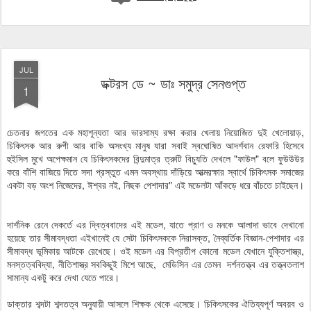
JUL
ডক্টরস ডে ~ ডাঃ সমুদ্র সেনগুপ্ত
1
চেতনার জগতের এক মহাশূন্যতা আর ভারসাম্য রক্ষা করার খেলায় নিয়োজিত দুই খেলোয়াড়,
চিকিৎসক আর রুগী আর বাকি অসংখ্য মানুষ যারা সবাই স্বঘোষিত আদর্শবান রেফারি হিসেবে
হুইসিল মুখে অপেক্ষমান যে চিকিৎসকদের বিন্দুমাত্র ত্রুটি বিচ্যুতি দেখলে "ফাউল" বলে ফুউউউর
করে বাঁশি বাজিয়ে দিতে সদা প্রস্তুত এমন অবস্থায় দাঁড়িয়ে আত্মরক্ষার স্বার্থে চিকিৎসক সমাজের
একটা বড় অংশ নিজেদের, ঈশ্বর নই, নিছক পেশাদার" এই মডেলটা আঁকড়ে ধরে বাঁচতে চাইছেন।
দার্শনিক রেনে দেকর্তে এর দ্বিত্ববাদের এই মডেল, যাতে প্রাণ ও মনকে আলাদা ভাবে দেখানো
হয়েছে তার সীমাবদ্ধতা এইখানেই যে সেটা চিকিৎসককে নিরাসক্ত, নৈব্যর্তিক বিজ্ঞান-পেশাদার এর
সীমাবদ্ধ ভূমিকায় আটকে রেখেছে। ওই মডেল এর বিপ্রতীপ কোনো মডেল যেখানে যুক্তিশাস্ত্র,
মনস্তত্ববিদ্যা, নীতিশাস্ত্র সবকিছুই মিশে আছে, মেডিসিন এর তেমন দর্শনতত্ত্ব এর তত্ত্বতলাশ
সামান্য একটু করে দেখা যেতে পারে।
ডাক্তার শব্দটা শব্দতত্ব অনুযায়ী আসলে শিক্ষক থেকে এসেছে। চিকিৎসকের ঐতিয্যপূর্ণ অবয়ব ও