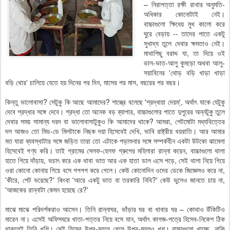
– নিরাপত্তা রক্ষী রাখার অনুমতি-
অধিকার কোনোটাই নেই।
বাচ্চাগুলো ক্ষিধেয় মুখ কালো করে
ঘুরে বেড়ায় -- তাদের পাতে একটু
সুখাদ্য তুলে দেবার ক্ষমতাও নেই।
মাথাপিছু বরাদ্দ যা, তা দিয়ে ওই
ডাল-ভাত-আলু কুমড়ো অথবা আলু-
সয়াবিনের 'থোড় বড়ি খাড়া খাড়া
বড়ি থোর' চালিয়ে যেতে হয় দিনের পর দিন, মাসের পর মাস, বছরের পর বছর।
কিন্তু ভালোবাসা? সেটুকু কি আছে আমাদের? শাস্ত্রে বলেছে 'শ্রদ্ধায়া দেয়ম্‌', অর্থাৎ যাকে যেটুকু
দেবে শ্রদ্ধার সঙ্গে দেবে। শ্রদ্ধা তো অনেক বড় ব্যাপার, বাচ্চাগুলোর পাতে দুপুরের অন্নটুকু তুলে
দেবার সময় সামান্য দরদ বা ভালোবাসাটুকুও কি আমাদের থাকে? আমরা, পেটমোটা মধ্যবিত্তের
দল আজও তো মিড-ডে মিলটাকে নিছক দয়া হিসেবেই দেখি, ভাবি রাষ্ট্রীয় খয়রাতি। আর আমার
মত যারা ব্যবস্থাটার সঙ্গে জড়িত তারা তো এটাকে পড়াশুনার সঙ্গে সম্পর্কহীন একটা উটকো ঝামেলা
হিসেবেই গণ্য করি। তাই গ্রামের সেলফ-হেলফ গ্রুপের মহিলারা রান্না করেন, বাচ্চাগুলো থালা
হাতে গিয়ে দাঁড়ায়, ভচাৎ করে এক থাবা ভাত আর এক হাতা ডাল এসে পড়ে, সেই থালা নিয়ে গিয়ে
ওরা কোনো কোনায় গিয়ে বসে গপগপ করে গেলে। কেউ কোনোদিন ওদের ডেকে জিজ্ঞেসও করে না,
'কীরে, পেট ভরেছে?' কিংবা 'আরে একটু ভাত বা তরকারি নিবি?' কেউ ভুলেও জানতে চায় না,
'আজকের রান্নাটা কেমন হয়েছে রে?'
মাঝে মাঝে পরিদর্শকরাও আসেন। তিনি রান্নাঘর, ভাঁড়ার ঘর বা খাবার ঘর – কোথাও উঁকিটিও
মারেন না। এসেই অফিসঘরে খাতা-পত্তর নিয়ে বসে যান, অর্থাৎ কাগজ-পত্রে হিসেব-নিকেশ ঠিক
থাকলেই তিনি খুশি। সেই হিসেব উপর-মহলে গেলে উপর-মহলও খুশ্‌। বাচ্চাগুলো খাচ্ছে, নাকি