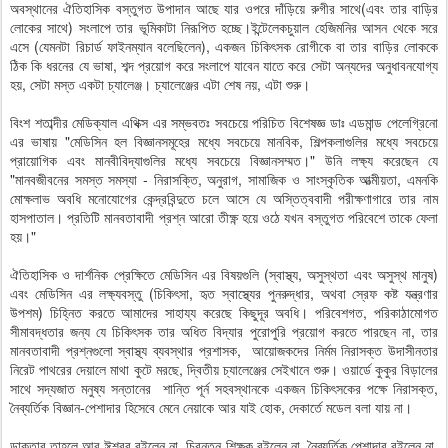
অবস্থানের ঐতিহাসিক বস্তুগত উপাদান আছে যার ওপরে দাঁড়িয়ে রুগীর সাথে(এবং তার বাড়ির
লোকের সাথে) সংলাপে তার ভূমিকাটা নিরূপিত হচ্ছে।ইন্টেলেকচুয়াল হেজিমনির আসন থেকে সরে
এসে (যেমনটা রিচার্ড ফাইনম্যান বলেছিলেন), একজন চিকিৎসক রোগীকে বা তার বাড়ির লোককে
ঠিক কি ধরনের যে ভাষা, শব্দ প্রয়োগ করে সংলাপে যাবেন যাতে করে সেটা অন্যদের অনুধাবনযোগ্য
হয়, সেটা মস্ত একটা চ্যালেঞ্জ। চ্যালেঞ্জের এটা শেষ নয়, এটা শুরু।
বিংশ শতাব্দীর মেডিক্যাল এথিক্স এর সম্ভবতঃ সবচেয়ে পরিচিত বিশেষজ্ঞ ডাঃ এডমান্ড পেলেগ্রিনো
এর ভাষায় "মেডিসিন হল বিজ্ঞানসমূহের মধ্যে সবচেয়ে মানবিক, শিল্পকলাগুলির মধ্যে সবচেয়ে
প্রায়োগিক এবং মানবীবিদ্যাগুলির মধ্যে সবচেয়ে বিজ্ঞানসম্মত।" উনি লক্ষ্য করেছেন যে
"মানবজীবনের সমস্ত সমস্যা - নিরাসক্তি, অনুরাগ, সামাজিক ও সাংস্কৃতিক আত্মীয়তা, এমনকি
মোক্ষলাভ অবধি মনোযোগের কেন্দ্রবিন্দুতে চলে আসে যে অস্তিত্ববাদী পরীক্ষণাগারে তার নাম
হাসপাতাল। প্রতিটি মানবতাবাদী প্রশ্ন আরো তীক্ষ্ণ হয়ে ওঠে যখন বস্তুগত পরিবেশে তাকে ফেলা
হয়।"
ঐতিহাসিক ও দার্শনিক প্রেক্ষিতে মেডিসিন এর বিষয়গুলি (স্বাস্থ্য, অসুস্থতা এবং অসুস্থ মানুষ)
এবং মেডিসিন এর লক্ষ্যবস্তু (চিকিৎসা, হৃত স্বাস্থ্যের পুনরুদ্ধার, অথবা স্রেফ কষ্ট যন্ত্রণার
উপশম) চিহ্নিত করতে আমাদের সাহায্য করেছে কিছুদূর অবধি। পরিবেশগত, পরিকাঠামোগত
সীমাবদ্ধতার জন্য যে চিকিৎসক তার অধিত বিদ্যার পুরোপুরি প্রয়োগ করতে পারছেন না, তার
মানবতাবাদী প্রশ্নগুলো স্বাস্থ্য ব্যবস্থার প্রশাসক, আয়োজকদের নির্মম নিরাসক্ত উদাসীনতার
নিরেট পাথরের দেয়ালে মাথা কুটে মরছে, দ্বিতীয় চ্যালেঞ্জের সেইখানে শুরু। ওয়ার্ডে কুকুর বিড়ালের
সাথে সদ্যজাত মনুষ্য সন্তানের শান্তি পূর্ন সহবস্থানকে একজন চিকিৎসকের পক্ষে নিরাসক্ত,
নৈব্যর্তিক বিজ্ঞান-পেশাদার হিসেবে মেনে নেয়াকে আর যাই হোক, দেকার্তে মডেল বলা যায় না।
ডাক্তার তাহলে আর ঈশ্বর রইলেন না, চিরন্তন শিক্ষক রইলেন না, নৈব্যর্তিক পেশাদার রইলেন না,