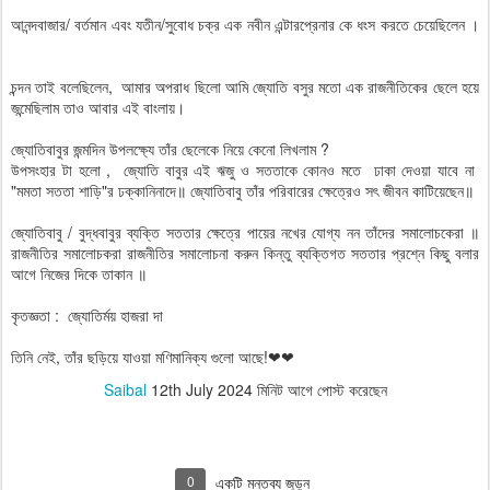
আনন্দবাজার/ বর্তমান এবং যতীন/সুবোধ চক্র এক নবীন এন্টারপ্রেনার কে ধংস করতে চেয়েছিলেন ।
চন্দন তাই বলেছিলেন, আমার অপরাধ ছিলো আমি জ্যোতি বসুর মতো এক রাজনীতিকের ছেলে হয়ে
জন্মেছিলাম তাও আবার এই বাংলায়।
জ্যোতিবাবুর জন্মদিন উপলক্ষ্যে তাঁর ছেলেকে নিয়ে কেনো লিখলাম ?
উপসংহার টা হলো , জ্যোতি বাবুর এই ঋজু ও সততাকে কোনও মতে ঢাকা দেওয়া যাবে না
"মমতা সততা শাড়ি"র ঢক্কানিনাদে॥ জ্যোতিবাবু তাঁর পরিবারের ক্ষেত্রেও সৎ জীবন কাটিয়েছেন॥
জ্যোতিবাবু / বুদ্ধবাবুর ব্যক্তি সততার ক্ষেত্রে পায়ের নখের যোগ্য নন তাঁদের সমালোচকেরা ॥
রাজনীতির সমালোচকরা রাজনীতির সমালোচনা করুন কিন্তু ব্যক্তিগত সততার প্রশ্নে কিছু বলার
আগে নিজের দিকে তাকান ॥
কৃতজ্ঞতা : জ্যোতির্ময় হাজরা দা
তিনি নেই, তাঁর ছড়িয়ে যাওয়া মণিমানিক্য গুলো আছে!❤❤
Saibal
12th July 2024
মিনিট আগে পোস্ট করেছেন
0
একটি মন্তব্য জুড়ুন