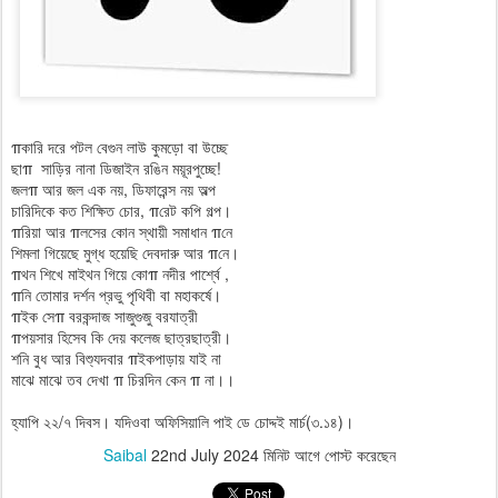
πকারি দরে পটল বেগুন লাউ কুমড়ো বা উচ্ছে
ছাπ সাড়ির নানা ডিজাইন রঙিন ময়ূরপুচ্ছে!
জলπ আর জল এক নয়, ডিফারেন্স নয় অল্প
চারিদিকে কত শিক্ষিত চোর, πরেট কপি গল্প।
πরিয়া আর πলসের কোন স্থায়ী সমাধান πনে
শিমলা গিয়েছে মুগ্ধ হয়েছি দেবদারু আর πনে।
πথন শিখে মাইথন গিয়ে কোπ নদীর পার্শ্বে ,
πনি তোমার দর্শন প্রভু পৃথিবী বা মহাকর্ষে।
πইক সেπ বরকন্দাজ সাজুগুজু বরযাত্রী
πপয়সার হিসেব কি দেয় কলেজ ছাত্রছাত্রী।
শনি বুধ আর বিশ্যুদবার πইকপাড়ায় যাই না
মাঝে মাঝে তব দেখা π চিরদিন কেন π না।।
হ্যাপি ২২/৭ দিবস। যদিওবা অফিসিয়ালি পাই ডে চোদ্দই মার্চ(৩.১৪)।
Saibal
22nd July 2024
মিনিট আগে পোস্ট করেছেন