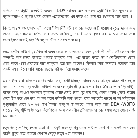
এদিকে যখন প্ল্যান্ট অনেকটাই হয়েছে, DDA আসরে এসে জানালো প্ল্যান্ট ডিজাইনে ভুল আছে।
ক্যাশ ক্রাঞ্চ এ ভুগতে থাকা একজন এন্টারপ্রেনার এর কাছে এর চেয়ে বড় দুঃসংবাদ আর হয়না ।
কিন্তু আরও বড় দুঃসংবাদ টা এলো "বিপ্লবী" যতীন ও তার সহোদর(!) সুবোধ বাবুদের দলের কাছ
থেকে। আনন্দবাজার/ বর্তমান দের কাজে লাগিয়ে চন্দনের বিরুদ্ধে কুৎসা শুরু করলেন কারন তারা
ভেবেছিলেন এতেই জ্যোতি বাবুকে পাঁকে নামাতে পারবেন।
মমতা দেবীর ভাইপো , হেকিম সাহেবের মেয়ে, মাঝি সাহেবের ছেলে , কাকলী দেবীর দুই ছেলের নাম
সম্প্রতি আম জনতা জানতে পেরেছে ডাক্তার বলে। এর বাইরে কতো সব ""পোতিভাবান" ছেলে
মেয়ে আছে এমন নেতাদের যারা ডাক্তার হয়ে বসে আছেন। কিভাবে তারা ডাক্তার হয়েছেন তার
একটা নমুনা ছিলো মাঝি সাবের ছেলের পরীক্ষা নিয়ে সংবাদ ভাষ্যে।
এর বাইরে যারা আজ প্রকাশ্যে তাড়া তাড়া নোট নিচ্ছেন, যাদের মধ্যে আছেন অমিত শা'র ছেলে
জয় শা বা মমতা ব্যানার্জীর ভাইপো অভিষেক ব্যানার্জী ,(এমনকি মোরারজি'র ছেলে কান্তিভাই)
যাদের কড়ে আংগুল সঞ্চালনে ব্যাংকের কোটি কোটি টাকা লুট হয়ে যায়, যেসব পার্টির খুচরো পাড়ার
নেতা ঠিক করে দেন কার কপালে কতো কাটমানি জমা পড়বে তারা ভাবতেই পারবে না সর্ব শক্তিমান
মুখ্যমন্ত্রীর ছেলে ২০/ ২৫ লাখ টাকার সংস্থান না করতে পারার জন্য আর DDA /WBFC
স্তরের কিছু পুঁটি অফিসারের বিরোধিতার জন্য এক নবীন এন্টারপ্রেনার তার সঞ্চয় জলে ফেলে বাড়ি
চলে এলো।
জ্যোতিবাবুকে কিছু বলতে হতো না , শুধুই জয়কৃষ্ণ বাবু এদের কাউকে দেখে না হাসলেই যখন চন্দন
হার্ডল মুক্ত হতে পারতো সেখানে সেটুকু মাত্র এঁরা করেননি।