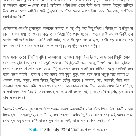
কাগজপত্র খাচ্ছে – বোঝা দায়!! প্রতিবার পরিদর্শনের শেষে তিনি যখন প্রসন্ন চিত্তে গাড়িতে
উঠে বসেন, তোতাকাহিনীর সেই নিন্দুকের মত তাঁকে ডেকে বলতে ইচ্ছে করে, 'মহারাজ, পাখিটাকে
দেখিয়াছেন কি?'
ছোটবেলায় দেখেছি চূড়ান্তের অভাবের সংসারে মা কচু-ঘেঁচু কত কিছু রাঁধত। কিন্তু যা-ই রাঁধুক না
কেন, খাবার সময় তা থালায় করে তা সাজিয়ে দিত পরম যত্নে। মায়ের সেই ভালবাসাটুকুই তো
অর্ধেক পেট ভরিয়ে দিত। আমি তাই জানি, পাতে কী তুলে দেওয়া হচ্ছে, সেটা বড় কথা নয়, বড়
কথা হল সেই খাবারের সঙ্গে মিশে থাকা দরদটুকু, যত্নটুকু, ভালোবাসাটুকু।
আজ সকাল থেকে টিপটিপ বৃষ্টি। আবহাওয়া মনোরম। হুকুম দিয়েছিলাম, আজ তবে খিচুড়ি হোক।
সঙ্গে ভাজাভুজি কিছু হবে না? ডোন্ট পরোয়া। খিচুড়িতেই পড়ল আলু, টমেটো আর ডিম ভুজিয়া।
লোভ সামলাতে না পেরে থালা হাতে দাঁড়িয়ে গেলাম ওদের সঙ্গেই এক লাইনে। আনন্দে হইহই করে
উঠল ভৈরব বাহিনী। তারপর ওদের সঙ্গেই বসে সুড়ুৎ-সুড়ুৎ করে গরম-গরম খিচুড়ি আর অঢেল গল্প।
একজন বলল, 'স্যর, আজ কিন্তু খিচুড়িটা হেব্বি হয়েছে'। বললাম, 'যা, আরেকটু নিয়ে আয়'।
একগাল হেসে ছেলে দৌড় মারল থালা হাতে। আরেকজন খেলার টানে অর্ধেক খেয়ে উঠে যাচ্ছিল,
বাকিরা ধমক দিল, 'অ্যাই, স্যর বলেছে না, ভাত নষ্ট করতে নেই'। সে বেচারি কাচুমাচু মুখে আবার
খাবারে মন দিল।
'দেশে-বিদেশে'-তে মুজতবা আলি পাঠানদের মেহমান-নওয়াজীর বর্ণনা দিতে গিয়ে দিয়ে একটি বাক্যে
লিখেছেন, 'দোস্ত/তুমহারে রোটি, হামারে গোস্ত', অর্থাৎ 'তুমি যে আমার বন্ধু এই আমার পরম
সৌভাগ্য, শুধু শুকনো রুটি আছে? কুছ পরোয়া নেই, আমি আমার মাংস কেটে দেব'।"
Saibal
13th July 2024
মিনিট আগে পোস্ট করেছেন