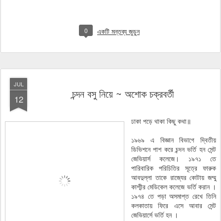
0
একটি মন্তব্য জুড়ুন
JUL
চন্দন বসু নিয়ে ~ অশোক চক্রবর্তী
12
ঢাকা পড়ে থাকা কিছু কথা॥
১৯৬৯ এ বিজ্ঞান বিভাগে দ্বিতীয়
ডিভিশনে পাশ করে চন্দন ভর্তি হন সেন্ট
জেভিয়ার্স কলেজে। ১৯৭১ তে
পারিবারিক পরিচিতির সূত্রে ফারুক
আবদুল্লা তাকে রাজ্যের কোটায় জম্মু
কাশ্মীর মেডিকেল কলেজে ভর্তি করান ।
১৯৭৪ তে পড়া অসমাপ্ত রেখে তিনি
কলকাতায় ফিরে এসে আবার সেন্ট
জেভিয়ার্সে ভর্তি হন ।