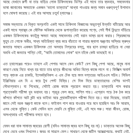
আছে যেখানে রুগী বা তার বাড়ির লোক চিকিৎসকের ডিগ্রি এই সাথে তার ব্যবহার, সমবেদনার
ভাষা জানানোর ক্ষমতাকে একজন 'ভালো ডাক্তার" আখ্যা পাওয়ার জন্য সমান গুরুত্বপূর্ণ উপাদান
বলে ঘোষণা করেছে। এই বার আসছে চতুর্থ চ্যালেঞ্জ।
সমাজ সভ্যতার যে বিকৃত অগ্রগতি একই সাথে চিকিৎসা বিজ্ঞানের অভূতপূর্ব উন্নতি ঘটিয়েছে আর
একই সাথে স্বাস্থ্য কে মৌলিক অধিকার থেকে রূপান্তরিত করেছে পণ্যে, সেই শীর্ষ বিন্দুতে দাঁড়িয়ে
একজন চিকিৎসকের কতটুকু ক্ষমতা আছে সমবেদনার সেই বয়ান ভাষ্য রচনা করার। প্রিয়জনের
মৃত্যু তে শোকে অধীর, সাধ্য অতিরিক্ত ব্যয় করে বাঁচাতে না পারার জ্বালা যন্ত্রণায় অস্থির ক্রুদ্ধ
জনতার সামনে একজন চিকিৎসক তো অসহায় নিগ্রহের বস্তু, যার ছাল চামড়া ছাড়িয়ে না নেয়া
অবধি ওই জনতার শান্তি নেই, "আমি তোমাদের লোক" বলে তাঁকে কেউ ভাবছেই না।
এত চ্যালেঞ্জের পরেও তাহলে এই পেশায় আসে কেন কেউ? বেশ কিছু পেশা আছে, মানুষ নানা
কারণে বেছে নিতে বাধ্য হয় যাতে তার ছাত্র জীবনের অধিত বিদ্যে কাজে লাগে না। ফিজিক্স অনার্স
পড়ে ব্যাংক এর চাকরি, ইলেকট্রনিকস এ এম টেক হয়ে মৎস দপ্তরের আইএএস সচিব। সিভিল
ইঞ্জিনিয়ার এম বি এ করে টুথ পেস্ট বিক্রি। সে দিক দিয়ে ডাক্তারদের বেশির ভাগই
সৌভাগ্যবান। যা শিখেছে, সেটাই রোজ কাজে প্রয়োগ করতে হয়। ডাক্তারি পাস করার
প্রত্যেকটা পরীক্ষা খুব ভয়াবহ হয়। প্রচুর ফেল করে, সাপ্লি পায়। এপ্রোন পড়ে ঠক ঠক করে
কাঁপতে কাঁপতে আট ঘন্টা ধরে ভাইভা আর প্র্যাকটিক্যাল পরীক্ষা দিতে হয়। যারা দিয়েছে, তারাই
জানে সেই নরক যন্ত্রণা কাকে বলে। ফাইনাল পাশ করে যাওয়ার পরে মনে হয়েছিল আঃ কি আরাম,
এসব থেকে মুক্তি। কেউ সেদিন বলে দেয়নি যে মুক্তি নেই, এই সবে শুরু। সারা জীবন, রোজ,
অসংখ্যবার ওই পরীক্ষায় বসতে হবে।
যেমন ধরা যাক সামান্য জ্বরের রোগী (যদিও সামান্য জ্বর বলে কিছু হয় না)। ডাক্তার অনেক কিছু
দেখে ভেবে ওষুধ লিখলেন। জ্বর না সারলে ফেল। সাধারণ থেকে জটিল অস্ত্রোপচার, কথাই নেই,