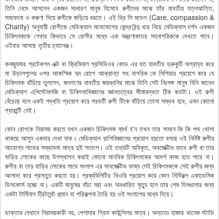
তিনি নেমে আসলেন একজন সাধারণ মানুষ হিসেবে রুগীদের মাঝে তাঁর যাবতীয় যত্নআত্তি,
সমবেদনা ও করুণা দিয়ে রুগীকে জড়িয়ে ধরতে। এই থ্রি সি মডেল (Care, compassion &
Charity) অনুযায়ী রোগীকে মেডিক্যাল মনোযোগের কেন্দ্রবিন্দু ধরে নিয়ে মেডিক্যাল দর্শন একজন
চিকিৎসককে শেখায় কিভাবে সে রোগীর মধ্যে এক যন্ত্রণাকাতর সহনাগরিককে দেখতে পাবে।
এইবার আসছে তৃতীয় চ্যালেঞ্জ।
কনজ্যুমার প্রটেকশন এক্ট বা ক্রিমিনাল প্রসিডিওর কোড এর যত যাবতীয় ভ্রুকুটি অগ্রাহ্য করে
মা উড়ালপুলের ওপর আকস্মিক হৃদ রোগে আক্রান্ত সহ নাগরিক কে সিপিয়ার প্রয়োগ করে যে
চিকিৎসক বাঁচিয়ে তুললেন, জনগণের যাবতীয় জয়ধ্বনির মাঝে তিনি সেই নিঃসঙ্গ মানুষ যিনি জানেন
মেডিক্যাল এপিস্টেমলজি বা চিকিৎসাবিজ্ঞানের জ্ঞানতত্বের সীমাবদ্ধতা ঠিক কতটা। ওই রুগী
বেঁচেছে বলে একই পদ্ধতি প্রয়োগ করে পরবর্তী রুগী টিকে বাঁচিয়ে তোলা সম্ভব হবে, এমন কোনো
গ্যারান্টি নেই।
কোন রোগকে নিরাময় করতে যখন একজন চিকিৎসক ব্যর্থ হ'ন তখন তার সামনে কি কি পথ খোলা
থাকছে আসুন একবার দেখা যাক। মেডিক্যাল রাশিবিজ্ঞানের প্রয়োগ হয়তো বলছে ওই নির্দিষ্ট রুগীর
আরোগ্য লাভের সম্ভাবনা মাত্র দুই শতাংশ। এই তথ্যটি অবিকৃত, অবজেক্টিভ ভাবে রুগী বা তার
বাড়ির লোকের কাছে উপস্থাপন করাই কোনো মানবিক চিকিৎসকের আদর্শ কাজ হতে পারে না।
রুগীর বা তার বাড়ির লোকের সাথে সংলাপ এর সাবজেক্টিভ ভাষ্য সেই চিকিৎসককে সেই রুগীর জন্য
আলাদা করে প্রস্তুত করতে হয়। প্রব্যবিলিটির থিওরি প্রয়োগ করে কোন নির্বিকল্প একাডেমিক
ডিসকোর্স হচ্ছে না। একটি মানুষের বাঁচা মরা এবং অবধারিত মৃত্যু হলে তার শেষ দিনগুলোর জন্য
একটা টার্মিনাল ট্রিটমেন্ট প্ল্যান বা পরিকল্পনা তৈরি হয় ওই সংলাপের মধ্যে দিয়ে।
ডাক্তার যেখানে নিরাময়কারী নয়, পেশাদার গ্রিফ কাউন্সিলর মাত্র। অন্ততঃ হাজার খানেক স্টাডি