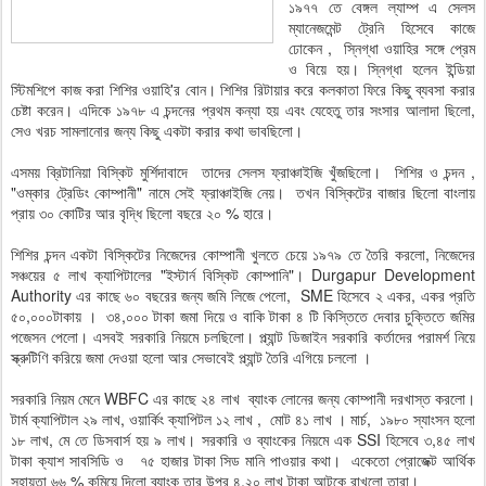
১৯৭৭ তে বেঙ্গল ল্যাম্প এ সেলস
ম্যানেজমেন্ট ট্রেনি হিসেবে কাজে
ঢোকেন , স্নিগ্ধা ওয়াহির সঙ্গে প্রেম
ও বিয়ে হয়। স্নিগ্ধা হলেন ইন্ডিয়া
স্টিমশিপে কাজ করা শিশির ওয়াহি'র বোন। শিশির রিটায়ার করে কলকাতা ফিরে কিছু ব্যবসা করার
চেষ্টা করেন। এদিকে ১৯৭৮ এ চন্দনের প্রথম কন্যা হয় এবং যেহেতু তার সংসার আলাদা ছিলো,
সেও খরচ সামলানোর জন্য কিছু একটা করার কথা ভাবছিলো।
এসময় ব্রিটানিয়া বিস্কিট মুর্শিদাবাদে তাদের সেলস ফ্রাঞ্চাইজি খুঁজছিলো। শিশির ও চন্দন ,
"ওম্কার ট্রেডিং কোম্পানী" নামে সেই ফ্রাঞ্চাইজি নেয়। তখন বিস্কিটের বাজার ছিলো বাংলায়
প্রায় ৩০ কোটির আর বৃদ্ধি ছিলো বছরে ২০ % হারে।
শিশির চন্দন একটা বিস্কিটের নিজেদের কোম্পানী খুলতে চেয়ে ১৯৭৯ তে তৈরি করলো, নিজেদের
সঞ্চয়ের ৫ লাখ ক্যাপিটালের "ইস্টার্ন বিস্কিট কোম্পানি"। Durgapur Development
Authority এর কাছে ৬০ বছরের জন্য জমি লিজে পেলো, SME হিসেবে ২ একর, একর প্রতি
৫০,০০০টাকায় । ৩৪,০০০ টাকা জমা দিয়ে ও বাকি টাকা ৪ টি কিস্তিতে দেবার চুক্তিতে জমির
পজেসন পেলো। এসবই সরকারি নিয়মে চলছিলো। প্ল্যান্ট ডিজাইন সরকারি কর্তাদের পরামর্শ নিয়ে
স্ক্রুটিণি করিয়ে জমা দেওয়া হলো আর সেভাবেই প্ল্যান্ট তৈরি এগিয়ে চললো ।
সরকারি নিয়ম মেনে WBFC এর কাছে ২৪ লাখ ব্যাংক লোনের জন্য কোম্পানী দরখাস্ত করলো।
টার্ম ক্যাপিটাল ২৯ লাখ, ওয়ার্কিং ক্যাপিটল ১২ লাখ , মোট ৪১ লাখ । মার্চ, ১৯৮০ স্যাংসন হলো
১৮ লাখ, মে তে ডিসবার্স হয় ৯ লাখ। সরকারি ও ব্যাংকের নিয়মে এক SSI হিসেবে ৩,৪৫ লাখ
টাকা ক্যাশ সাবসিডি ও ৭৫ হাজার টাকা সিড মানি পাওয়ার কথা। একেতো প্রোজেক্ট আর্থিক
সহায়তা ৬৬ % কমিয়ে দিলো ব্যাংক তার উপর ৪,২০ লাখ টাকা আটকে রাখলো তারা।