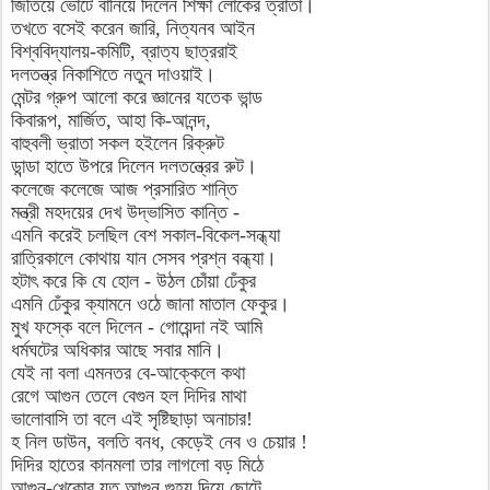
জিতিয়ে ভোটে বানিয়ে দিলেন শিক্ষা লোকের ত্রাতা।
তখতে বসেই করেন জারি, নিত্যনব আইন
বিশ্ববিদ্যালয়-কমিটি, ব্রাত্য ছাত্ররাই
দলতন্ত্র নিকাশিতে নতুন দাওয়াই।
মেন্টর গ্রুপ আলো করে জ্ঞানের যতেক ভান্ড
কিবারূপ, মার্জিত, আহা কি-আনন্দ,
বাহুবলী ভ্রাতা সকল হইলেন রিক্রুট
ডান্ডা হাতে উপরে দিলেন দলতন্ত্রের রুট।
কলেজে কলেজে আজ প্রসারিত শান্তি
মন্ত্রী মহদয়ের দেখ উদ্ভাসিত কান্তি -
এমনি করেই চলছিল বেশ সকাল-বিকেল-সন্ধ্যা
রাত্রিকালে কোথায় যান সেসব প্রশ্ন বন্ধ্যা।
হটাৎ করে কি যে হোল - উঠল চোঁয়া ঢেঁকুর
এমনি ঢেঁকুর ক্যামনে ওঠে জানা মাতাল ফেকুর।
মুখ ফস্কে বলে দিলেন - গোয়েন্দা নই আমি
ধর্মঘটের অধিকার আছে সবার মানি।
যেই না বলা এমনতর বে-আক্কেলে কথা
রেগে আগুন তেলে বেগুন হল দিদির মাথা
ভালোবাসি তা বলে এই সৃষ্টিছাড়া অনাচার!
হ নিল ডাউন, বলতি বনধ, কেড়েই নেব ও চেয়ার !
দিদির হাতের কানমলা তার লাগলো বড় মিঠে
আগুন-খেকোর যত আগুন গুহ্য দিয়ে ছোটে