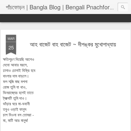
পাঁচফোড়
পাঁচফোড়ন | Bangla Blog | Bengali Pnachforon
MAR
আহ বাজেট বাহ বাজেট ~ দীপঙ্কর মুখোপাধ্যায়
25
ক্ষতিপূরণ দিয়েছি আগেও
দেবো আবার মরলে,
ঢালাও চোলাই বিক্রি হবে
বাংলার দাম বাড়লে।
ফল সব্জি মাছ মশলা
রোজ তুমি যা খাও,
ভিনরাজ্যের হলেই তাতে
ট্যাক্সটি তুমি দাও।
ভাঁড়ার ঘরে মা-ভবানী
তবুও ওড়াই ফানুস
চাপ দিওনা বস তোমরা -
মা, মাটি আর মানুষ!