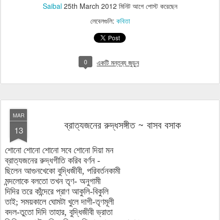
Saibal
25th March 2012
মিনিট আগে পোস্ট করেছেন
লেবেলগুলি:
কবিতা
0
একটি মন্তব্য জুড়ুন
MAR
ব্রাত্যজনের রুদ্ধসঙ্গীত ~ বাসব বসাক
13
শোনো শোনো শোনো সবে শোনো দিয়া মন
ব্রাত্যজনের রুদ্ধগীতি করিব বর্ণন -
ছিলেন আগুনখেকো বুদ্ধিজীবী, পরিবর্তনকামী
মন্দলোকে বলতো তখন তৃণ- অনুগামী
দিদির তরে কাঁন্দেরে প্রাণ আকুলি-বিকুলি
তাই; সময়কালে ঘোমটা খুলে দাগী-তৃণমূলী
বদল-তুতো দিদি তাহার, বুদ্ধিজীবী ভ্রাতা