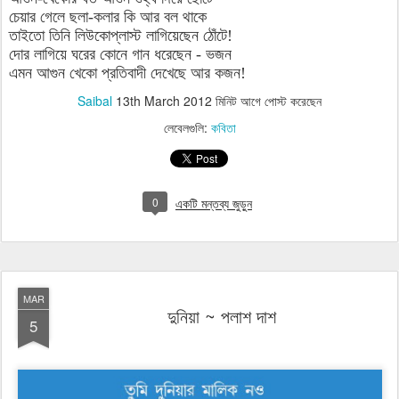
চেয়ার গেলে ছলা-কলার কি আর বল থাকে
তাইতো তিনি লিউকোপ্লাস্ট লাগিয়েছেন ঠোঁটে!
দোর লাগিয়ে ঘরের কোনে গান ধরেছেন - ভজন
এমন আগুন খেকো প্রতিবাদী দেখেছে আর কজন!
Saibal
13th March 2012
মিনিট আগে পোস্ট করেছেন
লেবেলগুলি:
কবিতা
0
একটি মন্তব্য জুড়ুন
MAR
দুনিয়া ~ পলাশ দাশ
5