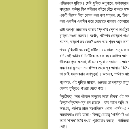
এথিক্সেরও যুক্তি। সেই যুক্তি অনুসারে, গর্ভাবস্থ
সপ্তাহে গর্ভস্থ শিশু শরীরের বাইরে বেঁচে থাকতে 
একটি বিশেষ দিনে কেমন করে বলা সম্ভব, যে, ঠিক তা
করে একদিন একদিন করে পেছোতে থাকলে একেবারে শুরুর
এটা অবশ্য লজিকের ভাষায় স্লিপারি স্লোপ আর্গুমেন্
যুক্তি দেওয়া সম্ভব। অর্থাৎ, পরীক্ষায় তেত্রিশ প
মানেন, বত্রিশ নয় কেন? এমন করে শূন্য অব্দি অন
পরের যুক্তিটা আরেকটু জটিল। যেকোনও মানুষকে হ
যদি সেই অনিবার্য দিনটিকে কয়েক বছর এগিয়ে আনা 
জীবনের পুরো ক্ষমতা, জীবনের পুরো সম্ভাবনা - আর
সম্ভাবনা জন্মানো মানবশিশুর থেকে খুব আলাদা কি? এ
তা সেই সম্ভাবনার অপমৃত্যু)। অতএব, গর্ভপাত ম
প্রথমত, এই যুক্তি মানলে, গুরুতর রোগগ্রস্ত মানু
ফেলার যুক্তিও পাওয়া যেতে পারে।
দ্বিতীয়ত, 'আর পাঁচজন মানুষের মতো জীবন' এই সম্ভা
চিন্তাশক্তিসম্পন্ন মন রয়েছে। তার আগে অব্দি সে স
অতএব, গর্ভপাত মানে 'অর্গানিজম' থেকে 'পার্সন'-এ প
সম্ভাবনাও তৈরি হতো - কিন্তু যেহেতু 'পার্সন'-টি এক
অর্থে 'পার্সন' তৈরি হওয়া প্রতিরোধ করছে - গর্ভনি
নেই।