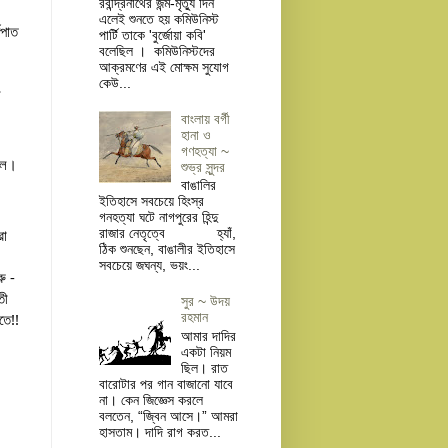
রবীন্দ্রনাথের জন্ম-মৃত্যু দিন
এলেই শুনতে হয় কমিউনিস্ট
পাত 
পার্টি তাকে 'বুর্জোয়া কবি'
বলেছিল । কমিউনিস্টদের
আক্রমণের এই মোক্ষম সুযোগ
কেউ...
 
বাংলায় বর্গী
হানা ও
গণহত্যা ~
টল। 
শুভ্র সুন্দর
বাঙালির
ইতিহাসে সবচেয়ে হিংস্র
গনহত্যা ঘটে নাগপুরের হিন্দু
া 
রাজার নেতৃত্বে হ্যাঁ,
ঠিক শুনছেন, বাঙালীর ইতিহাসে
সবচেয়ে জঘন্য, ভয়ং...
 - 
ী 
সুর ~ উদয়
তে!!
রহমান
আমার দাদির
একটা নিয়ম
ছিল। রাত
বারোটার পর গান বাজানো যাবে
না। কেন জিজ্ঞেস করলে
বলতেন, “জ্বিন আসে।” আমরা
হাসতাম। দাদি রাগ করত...