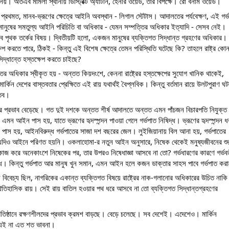
নয়। অতএব মামলা স্থানীয় ডিস্ট্রিক্ট অ্যাটর্নি, হেনরি ওয়েড, তাঁর বিপক্ষে। রো বনাম ওয়েড।
। প্রথমত, মানব-ভ্রূণের ক্ষেত্রে আইনি অবস্থান - লিগাল স্টেটাস। আদালতের পর্যবেক্ষণ, এই গর্ভ
নুষের সমতুল্য আইনি পরিচিতি বা অধিকার - যেমন সম্পত্তির অধিকার ইত্যাদি - সেসব নেই। 
সব পৃথক তর্কের বিষয়। দ্বিতীয়টি হলো, একজন মানুষের ব্যক্তিগত সিদ্ধান্ত গ্রহণের অধিকার। 
ষেপ করতে পারে, ঠিকই - কিন্তু এই বিশেষ ক্ষেত্রে তেমন পরিস্থিতি ঘটেছে কি? তাহলে রাষ্ট্র কোন
দ্ধান্তে হস্তক্ষেপ করতে চাইছে?
ের অধিকার স্বীকৃত হয় - অন্তত কিয়দংশে, কেননা রাষ্ট্রের হস্তক্ষেপের সুযোগ খানিক থাকেই, 
র্কিন দেশের বাস্তবতার প্রেক্ষিতে এই রায় যথার্থই বৈপ্লবিক। কিন্তু বর্তমান রায়ে উলটপুরাণ ঘ
্তব।
ের প্রভাব বেড়েছে। গত দুই দশকে অন্তত শীর্ষ আদালতে অন্তত এমন পাঁচজন বিচারপতি নিযুক্ত 
ে এমন আইন পাস হয়, যাতে ভ্রূণের হৃদস্পন্দন পাওয়া গেলে গর্ভপাত নিষিদ্ধ। ভ্রূণের হৃদস্পন্দন ধর
পাস হয়, আইনবিরুদ্ধ গর্ভপাতের সাজা দশ বছরের জেল। লুইজিয়ানায় বিল আনা হয়, গর্ভপাতের 
লটি যদিও আইনে পরিণত হয়নি। ওকলাহোমা-র নতুন আইন অনুসারে, নিষেক থেকেই মনুষ্যজীবনের শুরু
াজ করে অনেকাংশে নিষেকের পর, তার উপরও নিষেধাজ্ঞা আসবে না তো? গর্ভধারণের কারণে গর্ভবত
। কিন্তু গর্ভপাত আর মানুষ খুন সমান, এমন আইন হলে কজন ডাক্তার সাহস পাবে গর্ভপাত করা
িবেচ্য ছিল, নাগরিকের একান্ত ব্যক্তিগত বিষয়ে রাষ্ট্রের নাক-গলানোর অধিকারের উচিত নাকি 
তিহাসিক রায়। সেই রায় বাতিল হওয়ার পথ ধরে আসবে না তো ব্যক্তিগত সিদ্ধান্তগ্রহণের 
প্রতিষ্ঠানে রক্ষণশীলদের প্রভাব ক্রমশ বাড়ছে। বেড়ে চলেছে। সব দেশেই। এদেশেও। মার্কিন 
 জন্যই না এত শত ভাবনা।