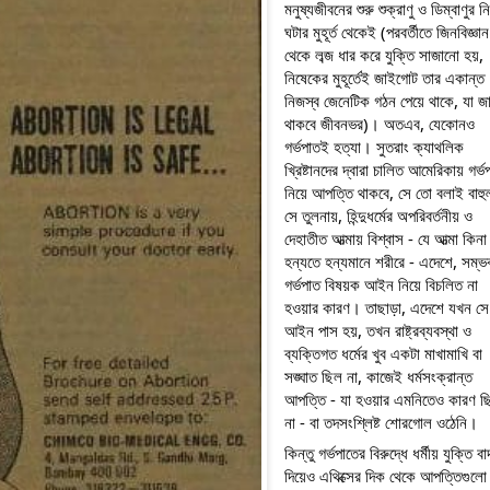
মনুষ্যজীবনের শুরু শুক্রাণু ও ডিম্বাণুর ন
ঘটার মুহূর্ত থেকেই (পরবর্তীতে জিনবিজ্ঞান 
থেকে লব্জ ধার করে যুক্তি সাজানো হয়, 
নিষেকের মুহূর্তেই জাইগোট তার একান্ত 
নিজস্ব জেনেটিক গঠন পেয়ে থাকে, যা জার
থাকবে জীবনভর)। অতএব, যেকোনও 
গর্ভপাতই হত্যা। সুতরাং ক্যাথলিক 
খ্রিষ্টানদের দ্বারা চালিত আমেরিকায় গর্ভপ
নিয়ে আপত্তি থাকবে, সে তো বলাই বাহুল
সে তুলনায়, হিন্দুধর্মের অপরিবর্তনীয় ও 
দেহাতীত আত্মায় বিশ্বাস - যে আত্মা কিনা 
হন্যতে হন্যমানে শরীরে - এদেশে, সম্ভব
গর্ভপাত বিষয়ক আইন নিয়ে বিচলিত না 
হওয়ার কারণ। তাছাড়া, এদেশে যখন সে 
আইন পাস হয়, তখন রাষ্ট্রব্যবস্থা ও 
ব্যক্তিগত ধর্মের খুব একটা মাখামাখি বা 
সঙ্ঘাত ছিল না, কাজেই ধর্মসংক্রান্ত 
আপত্তি - যা হওয়ার এমনিতেও কারণ ছি
না - বা তদসংশ্লিষ্ট শোরগোল ওঠেনি।
কিন্তু গর্ভপাতের বিরুদ্ধে ধর্মীয় যুক্তি বাদ
দিয়েও এথিক্সের দিক থেকে আপত্তিগুলো 