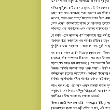
টেক্সাসে আইন অনুযায়ী, গর্ভপাতের অধিকার স্বীকৃত 
মার্কিন সুপ্রিম কোর্ট রায় দেন মূলত দুটি দিক থেকে
আইন বাদে আর কোথাওই মানব-ভ্রূণের আর পাঁচটা মা
অতএব, মানব-ভ্রূণ সম্পূর্ণ মানুষের সমান কিনা সে
তেমন তেমন পরিস্থিতিতে রাষ্ট্র সে অধিকারে হস্তক্
অধিকারে এক নাগরিকের এমন একান্ত ব্যক্তিগত সি
রো বনাম ওয়েড মামলায় শীর্ষ আদালতের রায়ে গর্ভপাত
বিশেষত বারো সপ্তাহের পরে গর্ভপাত চাইলে। তবুও মা
পুনর্মূষিকোভবর সম্ভাবনা। সম্ভাবনা নয়, খুবই বাস
গত কয়েক দশকে মার্কিন বিচারব্যবস্থায় রক্ষণশীলদ
হয়েছেন, যাঁরা গর্ভপাতের বিরুদ্ধে। গত বছর টেক্সাস
পড়তে পারে মাত্র ছয় সপ্তাহেই। ওকলাহোমায় বিল 
বিরুদ্ধে আইনি ব্যবস্থা মানুষ খুনের সমান - বি
গর্ভনিরোধক হিসেবে আইইউডি (কপার-টি ইত্যাদি) ক
মহিলার প্রাণসংশয় ঘটলে গর্ভপাত এখনও আইনসিদ্ধ
আরও বড় সংশয়, রো বনাম ওয়েড মামলার রায়ের মূল ব
অনুচিত। শেষ বিচারে এটুকুর ভিত্তিতেই এসেছিল ঐ
স্বাধীনতার উপর আরও বড় কোনও আঘাত?
বিশ্বের রাজনীতিতে তো বটেই, গণতন্ত্রের বিভিন্ন 
যুক্তরাষ্ট্রের হাওয়া ঘর অব্দি পৌঁছে না যায়, এই