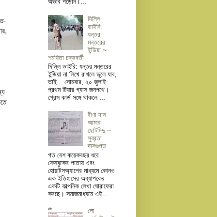
অভাব পড়েনি।...
দিল্লি
িত-
ডাইরি:
ার,
যন্তর
মন্তরের
ইন্ডিয়া ~
শময়িতা চক্রবর্তী
দিল্লি ডাইরি: যন্তর মন্তরের
ইন্ডিয়া না লিখে রাখলে ভুলে যাব,
তাই... সোমবার, ২০ জুলাই:
প্রথম টিয়ার গ্যাস জনপথে।
্য
প্রেস কার্ড সঙ্গে থাকলে ...
িতে
বীণা দাস
আমার
ছোটদিদু ~
সুব্রতা
দাসগুপ্ত
গত বেশ কয়েকবছর ধরে
ফেসবুকের পাতায় এবং
হোয়াটসঅ্যাপের মাধ্যমে কোনও
এক ইতিহাসের অধ্যাপকের
একটি কাল্পনিক লেখা ঘোরাফেরা
করছে। সমাজমাধ্যমে এই...
লো