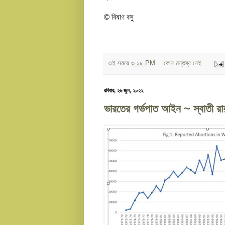
© বিষাণ বসু
এই সময়ে
৩:১৮ PM
কোন মন্তব্য নেই:
রবিবার, ২৬ জুন, ২০২২
ভারতের গর্ভপাত আইন ~ স্বাতী রা