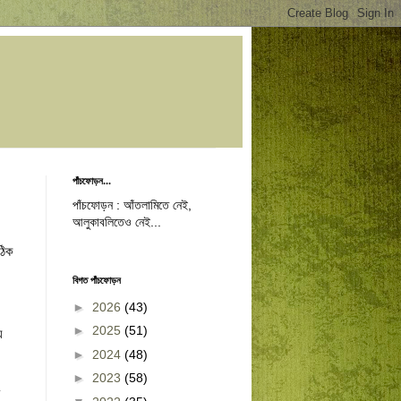
পাঁচফোড়ন...
পাঁচফোড়ন : আঁতলামিতে নেই,
আলুকাবলিতেও নেই...
িক 
বিগত পাঁচফোড়ন
►
2026
(43)
►
2025
(51)
 
►
2024
(48)
 
►
2023
(58)
 