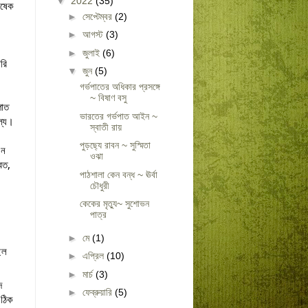
▼
2022
(35)
িষেক 
►
সেপ্টেম্বর
(2)
►
আগস্ট
(3)
►
জুলাই
(6)
ি 
▼
জুন
(5)
​গর্ভপাতের অধিকার প্রসঙ্গে
~ বিষাণ বসু
াত 
ভারতের গর্ভপাত আইন ~
্য। 
স্বাতী রায়
পুড়ছ্যে রাবন ~ সুস্মিতা
ন 
ওঝা
ত, 
পাঠশালা কেন বন্ধ ~ ঊর্বা
চৌধুরী
কেকের মৃত্যু~ সুশোভন
পাত্র
►
মে
(1)
ল 
►
এপ্রিল
(10)
►
মার্চ
(3)
 
►
ফেব্রুয়ারি
(5)
ঠিক 