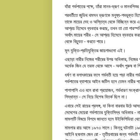
যাঁরা গর্ভপাতের পক্ষে, তাঁরা মানব-ভ্রূণ ও মানবশ
পরবর্তীতে জুডিথ থমসন ভ্রূণকে মনুষ্য-পদভুক্ত হি
তাকে মায়ের দেহ ও অস্তিত্ব থেকে বিচ্ছিন্ন করে
আশ্রয় হিসেবে ব্যবহার করছে, তখন তা তো পারস্পরিক
অর্থাৎ মায়ের শরীর - সে আশ্রয় হিসেবে ব্যবহার করছ
থেকে বিচ্যুত - করতে পারে। 
মূল যুক্তি-প্রতিযুক্তির জায়গাগুলো এই।
এছাড়া নারীর নিজের শরীরের উপর অধিকার, নিজের শর
অর্ধেক জিন যে তরফ থেকে আসে - অর্থাৎ পুরুষ বা 
ধর্ষণ বা বলাৎকারের ফলে গর্ভবতী হয়ে পড়া নারীর গ
গর্ভপাতের ব্যাপারে আইন জটিল হলে তেমন নারীর পক্
পাশাপাশি এও বলে রাখা প্রয়োজন, গর্ভধারণ সংক্রা
সিদ্ধান্ত - সে নিয়ে বিশেষ বিতর্ক ছিল না। 
এবারে সেই রায়ের প্রসঙ্গ, যা কিনা বারবার উঠে
সেদেশের মেয়েরা গর্ভপাতের যুক্তিসিদ্ধ অধিকার - 
মামলাটি বিষয়ে বিশদে জানতে হলে উইকিপিডিয়া থেক
মামলার রায় আসে ১৯৭৩ সালে। কিন্তু ঘটনাটা ১৯৬৯ 
আইনি ছদ্মনাম জেন রো - তৃতীয়বারের জন্য গর্ভবতী 