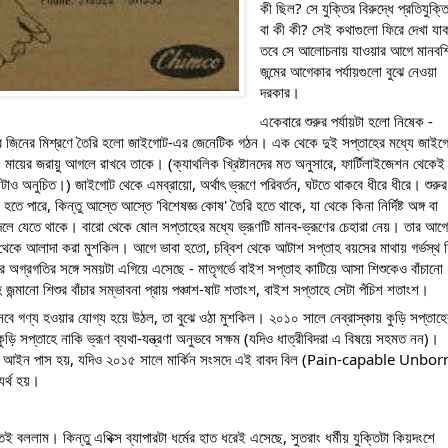
কী ছিল? সে যুক্তির বিরুদ্ধে প্রতিযুক্তি
বা কী কী? সেই কথাগুলো ফিরে দেখা যা
তবে সে আলোচনায় যাওয়ার আগে মানবশিশ
জন্মের আগেকার পর্যায়গুলো বুঝে নেওয়া 
দরকার।
একেবারে শুরুর পর্যায়টা হলো নিষেক - 
ক্ষের জিনের মিশ্রণে তৈরি হলো জাইগোট-এর জেনেটিক গঠন। এক থেকে দুই সপ্তাহের মধ্যে জাইগো
 মায়ের জরায়ু আগলে রাখবে তাকে। (ক্যাথলিক খ্রিষ্টানদের মত অনুসারে, ফার্টিলাইজেশন থেকেই 
াও অনুচিত।) জাইগোট থেকে এমব্রায়ো, অর্থাৎ ভ্রূণে পরিবর্তন, ঘটতে থাকবে ধীরে ধীরে। শুরুর 
 পারে, কিন্তু আস্তে আস্তে 'বিশেষজ্ঞ কোষ' তৈরি হতে থাকে, যা থেকে কিনা নির্দিষ্ট অঙ্গ বা 
দলে যেতে থাকে। বারো থেকে ষোল সপ্তাহের মধ্যে ভ্রূণটি মানব-ভ্রূণের চেহারা নেয়। তার আগে 
্রূণ থেকে আলাদা করা মুশকিল। আগে ভাবা হতো, চব্বিশ থেকে আটাশ সপ্তাহ বয়সের মাথায় গর্ভস্থ শি
ের অগ্রগতির সঙ্গে সময়টা এগিয়ে এসেছে - মাতৃগর্ভে বাইশ সপ্তাহ কাটিয়ে আসা শিশুকেও বাঁচানো 
ন্মানো শিশুর বাঁচার সম্ভাবনা প্রায় পঞ্চাশ-ষাট শতাংশ, বাইশ সপ্তাহে সেটা পঁচিশ শতাংশ। 
বে গণ্য হওয়ার যোগ্য হয়ে উঠল, তা বুঝে ওঠা মুশকিল। ২০১০ সালে নেব্রাস্কায় কুড়ি সপ্তাহের
ুড়ি সপ্তাহে নাকি ভ্রূণ ব্যথা-যন্ত্রণা অনুভবে সক্ষম (যদিও ধাত্রীবিদরা এ বিষয়ে সহমত নন)। 
নুরূপ আইন পাস হয়, যদিও ২০১৫ সালে মার্কিন সংসদে এই বাবদ বিল (Pain-capable Unborn
যর্থ হয়।
রুতেই বললাম। কিন্তু এথিক্স ব্যাপারটা ধর্মের হাত ধরেই এসেছে, সুতরাং ধর্মীয় যুক্তিটা কিয়দংশে 