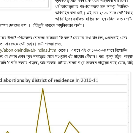
ব্যবহৃত কন্ট্রাসেপশন ফেলিয়রের সম্ভাবনা বলা ছিল।
ধর্ষণজাত ভ্রূণের গর্ভপাত করতে হলে অবশ্য বিবাহিত-
অবিবাহিত বাধা নেই। এই সবে ২০২১ সালে সেই বিবাহ
অবিবাহিতের ফ্যাঁকড়া সরিয়ে বলা হল মহিলা ও তার পার্টন
্রাসেপশন মেথডের কথা । এইটুকুই ভারতের আধুনিকতার অর্জন।
ের উপর? পশ্চিমবঙ্গের মেয়েদের অভিজ্ঞতা কি বলে? মেয়েদের কথা বাদ দিন, এমনিতেই ওদের
ত! তার থেকে ডেটা দেখুন। ডেটা পাওয়া গেছে
y/abortion/india/ab-indias.html
থেকে। এখানে এই যে ১৯৯৩-৯৪ সালে রিপোর্টেড
যে সেবার কোন গ্রহ নক্ষত্রের যোগে সংখ্যাটা ওই মাত্রায় পৌঁছাল। বরং প্রশ্ন উঠুক, অন্যান
নি ? নাকি দরকার পড়েছে, আর দরকার মেটাতে মেয়েরা বাধ্য হয়েছেন হাতুড়ের কাছে যেতে, বাড়