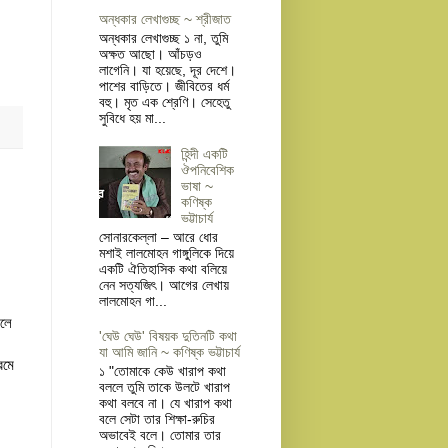
অন্ধকার লেখাগুচ্ছ ~ শ্রীজাত
অন্ধকার লেখাগুচ্ছ ১ না, তুমি
অক্ষত আছো। আঁচড়ও
লাগেনি। যা হয়েছে, দূর দেশে।
পাশের বাড়িতে। জীবিতের ধর্ম
বহু। মৃত এক শ্রেণি। সেহেতু
সুবিধে হয় মা...
হিন্দী একটি
ঔপনিবেশিক
ভাষা ~
কণিষ্ক
ভট্টাচার্য
সোনারকেল্লা – আরে ধোর
মশাই লালমোহন গাঙ্গুলিকে দিয়ে
একটি ঐতিহাসিক কথা বলিয়ে
নেন সত্যজিৎ। আগের লেখায়
লালমোহন গা...
বলে
'ঘেউ ঘেউ' বিষয়ক দুতিনটি কথা
যা আমি জানি ~ কণিষ্ক ভট্টাচার্য
রমে
১ "তোমাকে কেউ খারাপ কথা
বললে তুমি তাকে উলটে খারাপ
কথা বলবে না। যে খারাপ কথা
বলে সেটা তার শিক্ষা-রুচির
অভাবেই বলে। তোমার তার