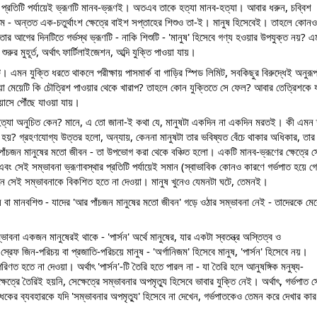
ার প্রতিটি পর্যায়েই ভ্রূণটি মানব-ভ্রূণই। অতএব তাকে হত্যা মানব-হত্যা। আবার ধরুন, চব্বিশ 
সক্ষম - অন্তত এক-চতুর্থাংশ ক্ষেত্রে বাইশ সপ্তাহের শিশুও তা-ই। মানুষ হিসেবেই। তাহলে কোনও 
র আগের দিনটিতে গর্ভস্থ ভ্রূণটি - নাকি শিশুটি - 'মানুষ' হিসেবে গণ্য হওয়ার উপযুক্ত নয়? এ
 মুহূর্ত, অর্থাৎ ফার্টিলাইজেশন, অব্দি যুক্তি পাওয়া যায়।
ট। এমন যুক্তি ধরতে থাকলে পরীক্ষায় পাসমার্ক বা গাড়ির স্পিড লিমিট, সবকিছুর বিরুদ্ধেই অনুরূপ
াওয়া মেয়েটি কি চৌত্রিশ পাওয়ার থেকে খারাপ? তাহলে কোন যুক্তিতে সে ফেল? আবার তেত্রিশকে য
ায়াসে পৌঁছে যাওয়া যায়।
ত্যা অনুচিত কেন? মানে, এ তো জানা-ই কথা যে, মানুষটা একদিন না একদিন মরতই। কী এমন ক্
হয়? গ্রহণযোগ্য উত্তর হলো, অন্যায়, কেননা মানুষটা তার ভবিষ্যত বেঁচে থাকার অধিকার, তার 
 পাঁচজন মানুষের মতো জীবন - তা উপভোগ করা থেকে বঞ্চিত হলো। একটি মানব-ভ্রূণের ক্ষেত্রে স
বং সেই সম্ভাবনা ভ্রূণাবস্থার প্রতিটি পর্যায়েই সমান (স্বাভাবিক কোনও কারণে গর্ভপাত হয়ে গে
ানে সেই সম্ভাবনাকে বিকশিত হতে না দেওয়া। মানুষ খুনেও যেমনটা ঘটে, তেমনই।
ষ বা মানবশিশু - যাদের 'আর পাঁচজন মানুষের মতো জীবন' গড়ে ওঠার সম্ভাবনা নেই - তাদেরকে মেরে
বনা একজন মানুষেরই থাকে - 'পার্সন' অর্থে মানুষের, যার একটা স্বতন্ত্র অস্তিত্ব ও 
্রেফ জিন-পরিচয় বা প্রজাতি-পরিচয়ে মানুষ - 'অর্গানিজম' হিসেবে মানুষ, 'পার্সন' হিসেবে নয়। 
রিণত হতে না দেওয়া। অর্থাৎ 'পার্সন'-টি তৈরি হতে পারল না - যা তৈরি হলে আনুষঙ্গিক মনুষ্য-
্ষেত্রে তৈরিই হয়নি, সেক্ষেত্রে সম্ভাবনার অপমৃত্যু হিসেবে ভাবার যুক্তি নেই। অর্থাৎ, গর্ভপাত স
রোধকের ব্যবহারকে যদি 'সম্ভাবনার অপমৃত্যু' হিসেবে না দেখেন, গর্ভপাতকেও তেমন করে দেখার কার