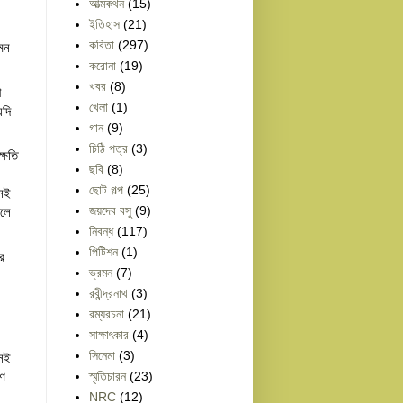
আত্মকথন
(15)
ইতিহাস
(21)
কবিতা
(297)
মন 
করোনা
(19)
খবর
(8)
 
খেলা
(1)
দি 
গান
(9)
চিঠি পত্র
(3)
ষতি 
ছবি
(8)
ছোট গল্প
(25)
েই 
লে 
জয়দেব বসু
(9)
নিবন্ধ
(117)
পিটিশন
(1)
 
ভ্রমন
(7)
রবীন্দ্রনাথ
(3)
রম্যরচনা
(21)
সাক্ষাৎকার
(4)
সিনেমা
(3)
েই 
ণ 
স্মৃতিচারন
(23)
NRC
(12)