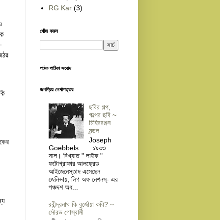
RG Kar
(3)
 
খোঁজ করুন
ে 
 
জঠর 
পাঠক পাঠিকা সংবাদ
জনপ্রিয় লেখাপত্তর
ি 
ছবির গল্প,
গল্পের ছবি ~
মিহিররঞ্জন
মন্ডল
Joseph
কের 
Goebbels ১৯৩৩
সাল। বিখ্যাত " লাইফ "
ফটোগ্রাফার আলফ্রেড
আইজেনেস্তাদ এসেছেন
 
জেনিভায়, লিগ অফ নেশনস্- এর
পঞ্চদশ অধ...
য 
রবীন্দ্রনাথ কি বুর্জোয়া কবি? ~
সৌরভ গোস্বামী