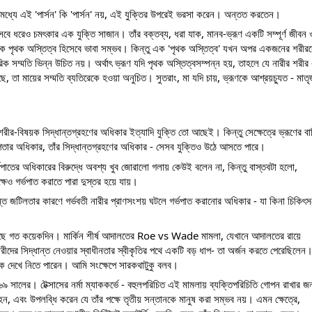
িশুর মধ্যে এই 'পার্সন' কি 'পার্সন' নয়, এই যুক্তির উপরেই ভরসা করেন। অন্তত করতেন। 
সেবে ধরেও চমৎকার এক যুক্তি সাজান। তাঁর বক্তব্য, ধরা যাক, মানব-ভ্রূণ একটি সম্পূর্ণ জীবন ও
 এক পৃথক অস্তিত্ব হিসেবে ভাবা সম্ভব। কিন্তু এক 'পৃথক অস্তিত্ব' যখন অপর একজনের শরীরক
 সম্মতি ভিন্ন উচিত নয়। অর্থাৎ ভ্রূণ যদি পৃথক অস্তিত্বসম্পন্ন হয়, তাহলে যে নারীর শরীর -
ে, তা মায়ের সম্মতি ব্যতিরেকে হওয়া অনুচিত। সুতরাং, মা যদি চায়, ভ্রূণকে আশ্রয়চ্যুত - মাতৃ
ীর-বিষয়ক সিদ্ধান্তগ্রহণের অধিকার ইত্যাদি যুক্তি তো আছেই। কিন্তু সেক্ষেত্রে ভ্রূণের বাক
পিতার অধিকার, তাঁর সিদ্ধান্তগ্রহণের অধিকার - সেসব যুক্তিও উঠে আসতে পারে। 
র্ভপাতের অধিকারের বিরুদ্ধে অবশ্য খুব জোরালো গলায় কেউই বলেন না, কিন্তু বাস্তবটা হলো, 
ষেও গর্ভপাত করাতে পারা দুস্তর হয়ে যায়।
ন্ত জটিলতার কারণে গর্ভবতী নারীর প্রাণসংশয় ঘটলে গর্ভপাত করানোর অধিকার - যা কিনা চিকিৎস
 আসছে গত কয়েকদিন। মার্কিন শীর্ষ আদালতের Roe vs Wade মামলা, যেখানে আদালতের রায়ে 
নারীদের সিদ্ধান্ত নেওয়ার স্বাধীনতার স্বীকৃতির পথে একটি বড় ধাপ- তা অর্জন করতে পেরেছিলেন।
ে দেখে নিতে পারেন। আমি সংক্ষেপে সারকথাটুকু বলব।
সালের। টেক্সাসের নর্মা ম্যাককর্ভে - বহুলপরিচিত এই মামলায় ব্যক্তিপরিচিতি গোপন রাখার জন্
হন, এবং উপলব্ধি করেন যে তাঁর পক্ষে তৃতীয় সন্তানকে মানুষ করা সম্ভব নয়। এমন ক্ষেত্রে,  