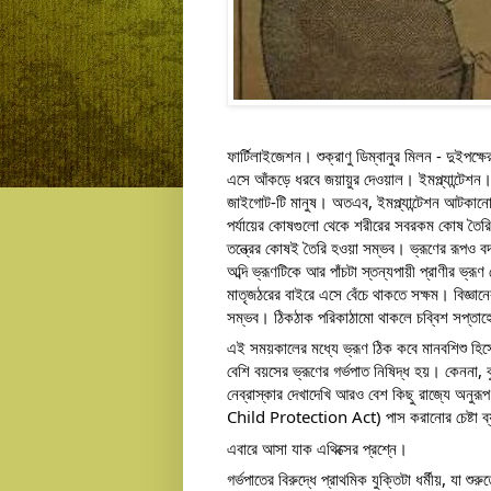
ফার্টিলাইজেশন। শুক্রাণু ডিম্বানুর মিলন - দুইপ
এসে আঁকড়ে ধরবে জয়ায়ুর দেওয়াল। ইমপ্ল্যান্টেশন।
জাইগোট-টি মানুষ। অতএব, ইমপ্ল্যান্টেশন আটকানোট
পর্যায়ের কোষগুলো থেকে শরীরের সবরকম কোষ তৈরি হতে
তন্ত্রের কোষই তৈরি হওয়া সম্ভব। ভ্রূণের রূপও ব
অব্দি ভ্রূণটিকে আর পাঁচটা স্তন্যপায়ী প্রাণীর ভ
মাতৃজঠরের বাইরে এসে বেঁচে থাকতে সক্ষম। বিজ্ঞান
সম্ভব। ঠিকঠাক পরিকাঠামো থাকলে চব্বিশ সপ্তাহে জ
এই সময়কালের মধ্যে ভ্রূণ ঠিক কবে মানবশিশু হিসে
বেশি বয়সের ভ্রূণের গর্ভপাত নিষিদ্ধ হয়। কেননা, ক
নেব্রাস্কার দেখাদেখি আরও বেশ কিছু রাজ্যে অ
Child Protection Act) পাস করানোর চেষ্টা ব্
এবারে আসা যাক এথিক্সের প্রশ্নে।
গর্ভপাতের বিরুদ্ধে প্রাথমিক যুক্তিটা ধর্মীয়, যা শু