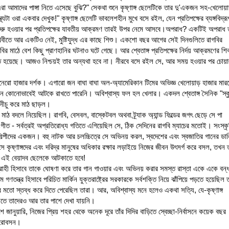
রা আমাদের পাঙ্গা নিতে এসেছে বুঝি?" সেকথা শুনে কৃষ্ণাঙ্গ ছেলেটিকে তার দু'একজন সহ-খেলোয়
থ্যটা ওরা একবার দেখুক!" কৃষ্ণাঙ্গ ছেলেটি ভাবলেশহীন মুখে বসে রইল, যেন প্রতিপক্ষের ব্যঙ্গবিদ্রূ
শুরু হওয়ার পর প্রতিপক্ষের যাবতীয় আক্রমণ তারই উপর নেমে আসবে।অপরাধ? একটিই অপরাধ 
িবীতে আর একটিও নেই, মুষ্টিযুদ্ধ এর কাছে শিশু। একশো বছর আগের সেই দিনগুলিতে রাগবির
মাঠে বেশ কিছু প্রাণহানির ঘটনাও ঘটে গেছে। আর শ্বেতাঙ্গ প্রতিপক্ষের নির্দয় আক্রমণের শি
তে হয়েছে। আজও নিশ্চয়ই তার অন্যথা হবে না। নীরবে বসে রইল সে, আর সময় হওয়ার পর চোয়
 পনেরো হাজার দর্শক। এগারো জন বাঘা বাঘা অল-অ্যামেরিকান টিমের অভিজ্ঞ খেলোয়াড় হাজার মার
দিন কোনোভাবেই আটকে রাখতে পারেনি। অবিশ্বাস্য ফল হল খেলার। একদল শ্বেতাঙ্গ সৈনিক "স্ক
 নীচু করে মাঠ ছাড়ল।
র মাঠ বদলে নিয়েছিল। রাগবি, বেসবল, বাস্কেটবল অথবা ট্র্যাক অ্যান্ড ফিল্ডের জগৎ ছেড়ে সে পা
সংগীত - সর্বত্রই অপ্রতিরোধ্য গতিতে এগিয়েছিল সে, ঠিক সেদিনের রাগবি ম্যাচের মতোই। সংস্ক
শিল্পীদের একজন। বহু নাটক আর চলচ্চিত্রে সে অভিনয় করল, স্বদেশের এবং স্বজাতির গানের ডা
সে কৃষ্ণাঙ্গদের এবং দরিদ্র মানুষের অধিকার রক্ষার লড়াইয়ে নিজের জীবন উৎসর্গ করে বসল, তখন 
োক এই বেয়াদব ছেলেকে আটকাতে হবে!
্রোহী হিসাবে তাকে ঘোষণা করে তার গান গাওয়ার এবং অভিনয় করার সমস্ত রাস্তা একে একে বন্
গণতন্ত্র হিসাবে পরিচিত মার্কিন যুক্তরাষ্ট্রের সরকারকে সর্বশক্তি নিয়ে ঝাঁপিয়ে পড়তে হয়েছিল 
লের মতো স্তব্ধ করে দিতে পেরেছিল তারা। আর, অবিশ্বাস্য মনে হলেও একথা সত্যি, যে-কৃষ্ণাঙ্গ
িতে তাদেরও আর তার পাশে দেখা যায়নি।
ুয়ারি, নিজের প্রিয় শহর থেকে অনেক দূরে তাঁর দিদির বাড়িতে স্বেচ্ছা-নির্বাসনে কয়েক বছর
ল রোবসন।