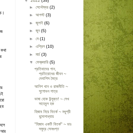
▼
2022
(35)
,
►
সেপ্টেম্বর
(2)
াচে।
►
আগস্ট
(3)
►
জুলাই
(6)
►
জুন
(5)
েজ
►
মে
(1)
►
এপ্রিল
(10)
 কথা
►
মার্চ
(3)
র
▼
ফেব্রুয়ারি
(5)
প্রতিবাদের গান,
প্রতিরোধের জীবন ~
দেবাশিস মৈত্র
আনিশ খান ও রাজনীতি ~
ার
সুশোভন পাত্র
 এই
ভাষা হোক উন্মুক্ত! ~ সেখ
আরো
সাহেবুল হক
বছর
হিজাব নিয়ে বিতর্ক ~ মধুশ্রী
বন্দোপাধ্যায়
"হিজাব একটি বিতর্ক" ~ ডাঃ
 দলে
সমুদ্র সেনগুপ্ত
ি আর