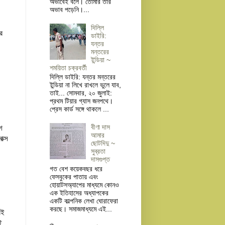
অভাবেই বলে। তোমার তার
অভাব পড়েনি।...
দিল্লি
ার
ডাইরি:
যন্তর
মন্তরের
ইন্ডিয়া ~
শময়িতা চক্রবর্তী
দিল্লি ডাইরি: যন্তর মন্তরের
ইন্ডিয়া না লিখে রাখলে ভুলে যাব,
তাই... সোমবার, ২০ জুলাই:
প্রথম টিয়ার গ্যাস জনপথে।
প্রেস কার্ড সঙ্গে থাকলে ...
বীণা দাস
শ
আমার
াক্স
ছোটদিদু ~
সুব্রতা
দাসগুপ্ত
গত বেশ কয়েকবছর ধরে
ফেসবুকের পাতায় এবং
হোয়াটসঅ্যাপের মাধ্যমে কোনও
এক ইতিহাসের অধ্যাপকের
একটি কাল্পনিক লেখা ঘোরাফেরা
করছে। সমাজমাধ্যমে এই...
রই
ই