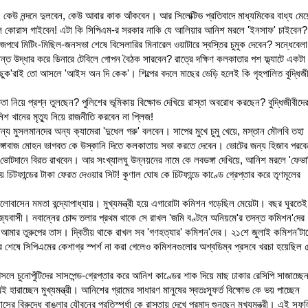
ন, কেউ নন্দনে দুলবেন, কেউ আবার কাক আঁকবেন। আর সিলেক্টিভ প্রতিবাদে মাধ্যমিকের বাধ্য মেয়
 বলে কোরাস গাইবেন! এটা কি সিপিএম-র সরকার নাকি যে আলিয়ার আনিশ মরলে 'ইনসাফ' চাইবেন?
রাজপথে মিটিং-মিছিল-জনসভা শেষে বিসেলারির মিনারেল ওয়াটারে স্বস্তির চুমুক দেবেন? সন্ধেবেলা
্ত উদ্ধার করে ডিনারে টেবিলে গোপন বৈঠক সারবেন? রাত্রে দক্ষিণ কলকাতার পশ ফ্ল্যাটে একটা
অনিচ্ছুক'রাই তো আসলে 'আইস অন দি কেক'। শিল্পের বদলে মাছের ভেড়ি হলেই কি গৃহপালিত বুদ্ধিজী
 নিয়ে প্রশ্ন তুলছেন? পুলিশের ভূমিকায় বিক্ষোভ দেখিয়ে রাস্তা অবরোধ করছেন? বুদ্ধিজীবীদে
নিশ খানের মৃত্যু নিয়ে রাজনীতি করবেন না প্লিজ!
ন্য মুসলমানদের অন্য ক্যামেরা 'দুধেল গরু' বলবেন। সাপের মুখে চুমু খেয়ে, মস্তান মৌলবি তহা
চেল দাঙ্গাবাজ মোহন ভাগবত কে উস্কানি দিতে কলকাতায় সভা করতে দেবেন। ভোটের জন্য হিজাব পরবে
 ভোটদানে বিরত রাখবেন। আর সংখ্যালঘু উন্নয়নের নামে কে লবডঙ্গা দেখিয়ে, আনিশ মরলে 'ফেভা
়ে চিটফান্ডের টাকা ফেরত দেওয়ার সিট! কুণাল ঘোষ কে চিটফান্ডে কাণ্ডে গ্রেপ্তার করে তৃণমূলের
োবাসেন মমতা বন্দ্যোপাধ্যায়। মুখ্যমন্ত্রী হয়ে এগারোটা কমিশন গড়েছিল মেয়েটা। বছর ঘুরতেই
বাসী। নবান্নের চোদ্দ তলার প্রথম থাকে সে রাখল 'জমি বণ্টনে অনিয়মে'র তদন্ত কমিশন'দের
 আমার তুরুপের তাস। দ্বিতীয় থাকে রাখল সব 'গণহত্যার' কমিশন'দের। ২১শে জুলাই কমিশন'টা
র শেষে সিপিএমের কেশাগ্র স্পর্শ না করা গেলেও কমিশনগুলোর অশ্বডিম্ব প্রসবে খরচা হয়েছিল 
 চুনোপুঁটিদের সাসপেন্ড-গ্রেপ্তার করে আনিশ কাণ্ডের শাক দিয়ে মাছ ঢাকার রেসিপি সাজাচ্ছে
েই হারাচ্ছেন মুখ্যমন্ত্রী। আনিশের গ্রামের সাধারণ মানুষের স্বতঃস্ফূর্ত বিক্ষোভ কে ভয় পাচ্ছেন
্সাসের বিরুদ্ধে বাঙলার যৌবনের প্রতিস্পর্ধা কে রাস্তায় দেখে প্রমাদ গুনছেন মুখ্যমন্ত্রী। এই স্ফুলি