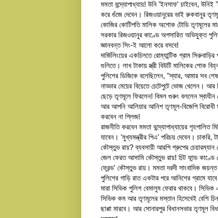
মমতা বন্দ্যোপাধ্যায়! উনি 'ইনসাফ' চাইবেন, উনিই
করে গুঁজে দেবেন। রিজওয়ানুরের ভাই রুকবানুর তৃণ
কোজির কোটিপতি মালিক অশোক টোডি তৃণমূলের মাড়োয়া
সরকার রিজওয়ানুর কাণ্ডে অপসারিত অভিযুক্ত পুল
জ্ঞানবন্ত সিং-ই আলো করে বসবে!
দার্জিলিংয়ের একচিলতে রোম্যান্টিক গ্রাম সিরুবাড়
গুলিতে। লাখ টাকায় স্ত্রী বিউটি মালিকের শোক বিহ
পুলিশের ডিজিকে বলেছিলেন, "স্যার, আমার সব শেষ!
নাড্ডার মেয়ের বিয়েতে চেটেপুটে ভোজ খেলেন। আর 
ছেড়ে তৃণমূলে ফিরলেন! বিমল গুরুং বললেন স্বাধীন 
আর আপনি আলিয়ার আনিশ তৃণমূল-বিজেপি বিরোধী ছাত
করবেন না প্লিজ!
রাজনীতি করবেন মমতা বন্দ্যোপাধ্যায়ের গৃহপালিত ম
যাবেন। 'মুখ্যমন্ত্রীর পিএ' পরিচয় দেবেন। চাকরি, 
কৌস্তুভ রায়? ব্যবসায়ী আরপি গ্রুপের চেয়ারম্যান 
জেল ফেরত আসামি কৌস্তুভ রায়! চিট ফান্ড কাণ্ডে 
ফ্রেন্ড' কৌস্তুভ রায়। মমতা দরদী সাংবাদিক জয়ন্ত ঘো
পুলিশের গাড়ি রাত একটার পরে আনিশের গ্রামে যা
মারা সিভিক পুলিশ বেমালুম ফেরার থাকবে। সিভিক
সিভিক কম আর তৃণমূলের মস্তান হিসেবেই বেশি চ
ছাপ্পা মারবে। আর সোনারপুর বিধানসভার তৃণমূল বিধ