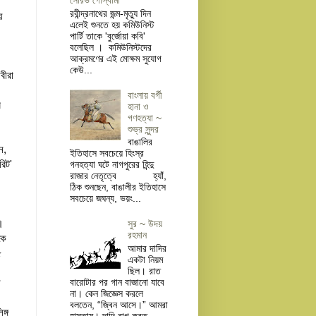
সৌরভ গোস্বামী
রবীন্দ্রনাথের জন্ম-মৃত্যু দিন
ে
এলেই শুনতে হয় কমিউনিস্ট
পার্টি তাকে 'বুর্জোয়া কবি'
বলেছিল । কমিউনিস্টদের
আক্রমণের এই মোক্ষম সুযোগ
কেউ...
বীরা
বাংলায় বর্গী
র
হানা ও
গণহত্যা ~
শুভ্র সুন্দর
বাঙালির
ন,
ইতিহাসে সবচেয়ে হিংস্র
রিট'
গনহত্যা ঘটে নাগপুরের হিন্দু
রাজার নেতৃত্বে হ্যাঁ,
ঠিক শুনছেন, বাঙালীর ইতিহাসে
সবচেয়ে জঘন্য, ভয়ং...
।
সুর ~ উদয়
রহমান
কে
আমার দাদির
৫
একটা নিয়ম
ছিল। রাত
ন
বারোটার পর গান বাজানো যাবে
না। কেন জিজ্ঞেস করলে
বলতেন, “জ্বিন আসে।” আমরা
ঙ্গ
হাসতাম। দাদি রাগ করত...