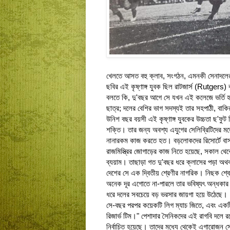
খেলতে আসত বহু ক্লাব, সংগঠন, এমনকী সেনাদলে
ছবির এই কৃষ্ণাঙ্গ যুবক ছিল রাটজার্স (Rutgers)
বলতে কি, দু'বছর আগে সে যখন এই কলেজে ভর্তি হয়
ছাত্র; দলের বেশির ভাগ সদস্যই তার সহপাঠী, বাক
উনিশ বছর বয়সী এই কৃষ্ণাঙ্গ যুবকের উচ্চতা ছ'ফ
শক্তি। তার জন্য অবশ্য এযুগের সেলিব্রিটিদের 
নানারকম কাজ করতে হত। বড়লোকদের রিসোর্টে বাস
রাজমিস্ত্রির জোগাড়ের কাজ নিতে হয়েছে, সকাল থেকে
ব্যয়াম। তাছাড়া গত দু'বছর ধরে ক্লাসের পড়া অথবা
দেশের সে এক দ্বিতীয় শ্রেণীর নাগরিক। নিছক শ্বেত
অনেক দূর এগোতে না-পারলে তার ভবিষ্যৎ অন্ধক
ধরে দলের সবচেয়ে বড় ভরসার জায়গা হয়ে উঠেছে।
সে-বছর পরপর কয়েকটি লিগ ম্যাচ জিতে, এবং একটি ম
রিজার্ভ টিম।" পেশাদার সৈনিকদের এই রাগবি দল
নির্বাচিত হয়েছে। তাদের মধ্যে থেকেই এগারোজন সে