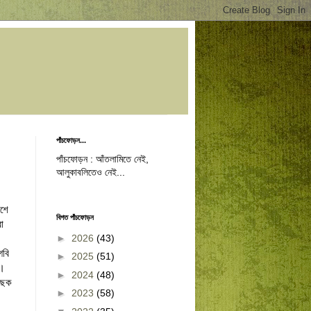
পাঁচফোড়ন...
পাঁচফোড়ন : আঁতলামিতে নেই,
আলুকাবলিতেও নেই...
াশে
বিগত পাঁচফোড়ন
রা
►
2026
(43)
গবি
►
2025
(51)
ই।
►
2024
(48)
নিছক
►
2023
(58)