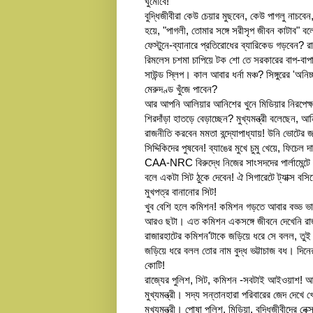
ঘুমোবে!
বুদ্ধিজীবীরা কেউ চেয়ার মুছবেন, কেউ পাগলু নাচবে
হয়ে, "পাগলী, তোমার সঙ্গে সরীসৃপ জীবন কাটাব"
ফেস্টুনে-ব্যানারে প্রতিরোধের ব্যারিকেড গড়বেন? 
রিমলেস চশমা চাপিয়ে টক শো তে সরকারের বাপ-বাপান
সাউন্ড স্লিপ। কাল আবার ধর্না মঞ্চ? সিঙ্গুরের '
মেরুদণ্ড খুঁজে পাবেন?
আর আপনি আলিয়ার আনিশের খুনে মিডিয়ার নিরপেক্ষতা
শিরদাঁড়া হাতড়ে বেড়াচ্ছেন? মুখ্যমন্ত্রী বলেছেন, আ
রাজনীতি করবেন মমতা বন্দ্যোপাধ্যায়! উনি ভোটের জ
সিদ্দিকিদের পুষবেন! ব্যাঙের মুখে চুমু খেয়ে, ফি
CAA-NRC বিরুদ্ধে নিজের সাংসদদের পার্লামেন্টে
বলে একটা সিট ঠুকে দেবেন! ঐ সিগারেটে ট্যাক্স বসিয
মুখপত্র বানানোর সিট!
খুব বেশি হলে কমিশন! কমিশন গড়তে আবার বড্ড ভাল
আরও ছটা। এত কমিশন একসঙ্গে জীবনে দেখেনি রাজ্য
রাজারহাটের কমিশন'টাকে জড়িয়ে ধরে সে বলল, তুই
জড়িয়ে ধরে বলল তোর নাম বুদ্ধ ভট্টাচাজ বধ। দিনে
কোটি!
রাজ্যের পুলিশ, সিট, কমিশন -সবটাই আইওয়াশ! আসলে
মুখ্যমন্ত্রী। সদ্য সন্তানহারা পরিবারের জেদ দেখে খ
মুখ্যমন্ত্রী। পোষা পুলিশ, মিডিয়া, বুদ্ধিজীবীদের নেক