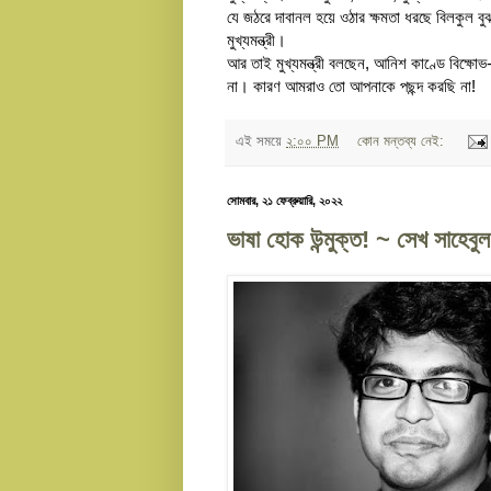
যে জঠরে দাবানল হয়ে ওঠার ক্ষমতা ধরছে বিলকুল বুঝ
মুখ্যমন্ত্রী।
আর তাই মুখ্যমন্ত্রী বলছেন, আনিশ কাণ্ডে বিক্ষোভ
না। কারণ আমরাও তো আপনাকে পছন্দ করছি না!
এই সময়ে
২:০০ PM
কোন মন্তব্য নেই:
সোমবার, ২১ ফেব্রুয়ারি, ২০২২
ভাষা হোক উন্মুক্ত! ~ সেখ সাহেবু