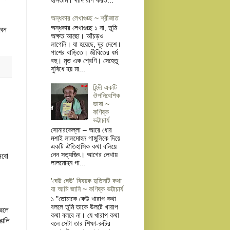
অন্ধকার লেখাগুচ্ছ ~ শ্রীজাত
অন্ধকার লেখাগুচ্ছ ১ না, তুমি
বেন
অক্ষত আছো। আঁচড়ও
লাগেনি। যা হয়েছে, দূর দেশে।
পাশের বাড়িতে। জীবিতের ধর্ম
বহু। মৃত এক শ্রেণি। সেহেতু
সুবিধে হয় মা...
হিন্দী একটি
ঔপনিবেশিক
ভাষা ~
কণিষ্ক
ভট্টাচার্য
সোনারকেল্লা – আরে ধোর
মশাই লালমোহন গাঙ্গুলিকে দিয়ে
একটি ঐতিহাসিক কথা বলিয়ে
নেন সত্যজিৎ। আগের লেখায়
েবো
লালমোহন গা...
'ঘেউ ঘেউ' বিষয়ক দুতিনটি কথা
যা আমি জানি ~ কণিষ্ক ভট্টাচার্য
১ "তোমাকে কেউ খারাপ কথা
বললে তুমি তাকে উলটে খারাপ
রলে
কথা বলবে না। যে খারাপ কথা
ঙালি
বলে সেটা তার শিক্ষা-রুচির