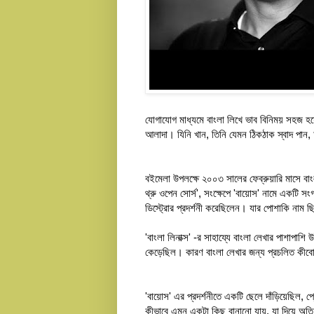
যোগাযোগ মাধ্যমে বাংলা লিখে ভাব বিনিময় সহজ হয়ে
আলাদা। যিনি খান, তিনি যেমন ঠিকঠাক স্বাদ পান
বইমেলা উপলক্ষে ২০০৩ সালের ফেব্রুয়ারি মাসে বা
থ্রু ওপেন সোর্স', সংক্ষেপে 'বায়োস' নামে একটি 
ডিস্ট্রোর প্রদর্শনী করেছিলেন। যার পোশাকি নাম ছি
'বাংলা লিনাক্স' -র সাহায্যে বাংলা লেখার পাশাপাশ
কেড়েছিল। কারণ বাংলা লেখার জন্য প্রচলিত কীবোর্
'বায়োস' এর প্রদর্শনীতে একটি ছেলে দাঁড়িয়েছিল, 
কীভাবে এমন একটা কিছু বানানো যায়, যা দিয়ে অত