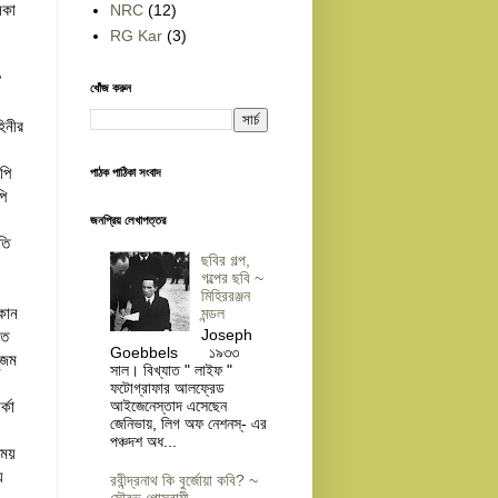
লকা
NRC
(12)
RG Kar
(3)
ঐ
খোঁজ করুন
হিনীর
পি
পাঠক পাঠিকা সংবাদ
পি
জনপ্রিয় লেখাপত্তর
তি
ছবির গল্প,
গল্পের ছবি ~
মিহিররঞ্জন
 কোন
মন্ডল
Joseph
্ত
Goebbels ১৯৩৩
ুজম
সাল। বিখ্যাত " লাইফ "
ফটোগ্রাফার আলফ্রেড
্কা
আইজেনেস্তাদ এসেছেন
জেনিভায়, লিগ অফ নেশনস্- এর
পঞ্চদশ অধ...
সময়
ে
রবীন্দ্রনাথ কি বুর্জোয়া কবি? ~