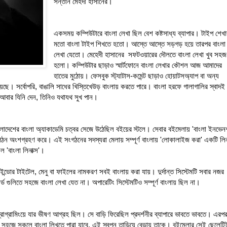
সন্তান মেহদী হাসানের।
একসময় কম্পিউটারে বাংলা লেখা ছিল বেশ কষ্টসাধ্য ব্যাপার। টাইপ শেখ
মতো বাংলা টাইপ শিখতে হতো। আস্তে আস্তে সড়গড় হয়ে তারপর বাংলা
লেখা যেতো। মেহেদী হাসানের সফটওয়ারের দৌলতে বাংলা লেখা খুব সহজ
হলো। কম্পিউটার ছাড়াও স্মার্টফোনে বাংলা লেখার কৌশল আজ আমাদের
হাতের মুঠোয়। ফেসবুক স্ট্যাটাস-কমেন্ট ছাড়াও হোয়াটসঅ্যাপ বা অন্য
ছে। সর্বোপরি, বাঙালি সাধের খিস্তিখেউড় বাংলায় করতে পারে। বাংলা হরফে গালাগালির স্বাদই
, আবার যিনি দেন, তিনিও যথাযথ সুখ পান।
ংলাদেশের বাংলা অ্যাকাডেমি চত্বর সেজে উঠেছিল বইয়ের স্টলে। সেবার বইমেলায় 'বাংলা ইনভেন
সংগঠন অংশগ্রহণ করে। এই সংগঠনের সদস্যরা মেলায় সম্পূর্ণ বাংলায় 'লোকালাইজ করা' একটি লিন
ল 'বাংলা লিনাক্স'।
ি উইন্ডোর টাইটেল, মেনু বা ফাইলের নামকরণ সবই বাংলায় করা যায়। দুর্দান্ত সিস্টেমটি সবার নজর
ড গুলিতে সহজে বাংলা লেখা যেত না। অপারেটিং সিস্টেমটিও সম্পূর্ণ বাংলায় ছিল না।
প্রোগ্রামিংয়ে যার ভীষণ আগ্রহ ছিল। সে বাড়ি ফিরেছিল প্রদর্শনীর ব্যাপারে ভাবতে ভাবতে। এরপ
ি সহজে সকলে বাংলা লিখতে পারা যাবে, এই স্বপ্ন তাড়িয়ে বেড়ায় তাকে। বইমেলার সেই ছেলেটি