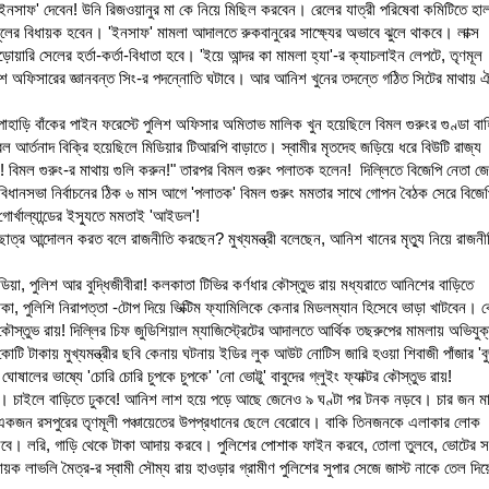
 'ইনসাফ' দেবেন! উনি রিজওয়ানুর মা কে নিয়ে মিছিল করবেন। রেলের যাত্রী পরিষেবা কমিটিতে হা
মূলের বিধায়ক হবেন। 'ইনসাফ' মামলা আদালতে রুকবানুরের সাক্ষ্যের অভাবে ঝুলে থাকবে। লাক্স
রি সেলের হর্তা-কর্তা-বিধাতা হবে। 'ইয়ে আন্দর কা মামলা হ্যা'-র ক্যাচলাইন লেপটে, তৃণমূল
িশ অফিসারের জ্ঞানবন্ত সিং-র পদন্নোতি ঘটাবে। আর আনিশ খুনের তদন্তে গঠিত সিটের মাথায় 
ির পাহাড়ি বাঁকের পাইন ফরেস্টে পুলিশ অফিসার অমিতাভ মালিক খুন হয়েছিলে বিমল গুরুংর গুণ্ডা বা
্বল আর্তনাদ বিক্রি হয়েছিলে মিডিয়ার টিআরপি বাড়াতে। স্বামীর মৃতদেহ জড়িয়ে ধরে বিউটি রাজ্য
 বিমল গুরুং-র মাথায় গুলি করুন!" তারপর বিমল গুরুং পলাতক হলেন! দিল্লিতে বিজেপি নেতা জে
বিধানসভা নির্বাচনের ঠিক ৬ মাস আগে 'পলাতক' বিমল গুরুং মমতার সাথে গোপন বৈঠক সেরে বিজে
গোর্খাল্যান্ডের ইস্যুতে মমতাই 'আইডল'!
্র আন্দোলন করত বলে রাজনীতি করছেন? মুখ্যমন্ত্রী বলেছেন, আনিশ খানের মৃত্যু নিয়ে রাজনী
িডিয়া, পুলিশ আর বুদ্ধিজীবীরা! কলকাতা টিভির কর্ণধার কৌস্তুভ রায় মধ্যরাতে আনিশের বাড়িতে
টাকা, পুলিশি নিরাপত্তা -টোপ দিয়ে ভিক্টিম ফ্যামিলিকে কেনার মিডলম্যান হিসেবে ভাড়া খাটবেন।
কৌস্তুভ রায়! দিল্লির চিফ জুডিশিয়াল ম্যাজিস্ট্রেটের আদালতে আর্থিক তছরুপের মামলায় অভিযুক
কোটি টাকায় মুখ্যমন্ত্রীর ছবি কেনায় ঘটনায় ইডির লুক আউট নোটিস জারি হওয়া শিবাজী পাঁজার 'ব
ষালের ভাষ্যে 'চোরি চোরি চুপকে চুপকে' 'নো ভোট্টু' বাবুদের গ্লুইং ফ্যাক্টর কৌস্তুভ রায়!
বে। চাইলে বাড়িতে ঢুকবে! আনিশ লাশ হয়ে পড়ে আছে জেনেও ৯ ঘণ্টা পর টনক নড়বে। চার জন মার
 একজন রসপুরের তৃণমূলী পঞ্চায়েতের উপপ্রধানের ছেলে বেরোবে। বাকি তিনজনকে এলাকার লোক
িনবে। লরি, গাড়ি থেকে টাকা আদায় করবে। পুলিশের পোশাক ফাইন করবে, তোলা তুলবে, ভোটের 
ায়ক লাভলি মৈত্র-র স্বামী সৌম্য রায় হাওড়ার গ্রামীণ পুলিশের সুপার সেজে জাস্ট নাকে তেল দিয়