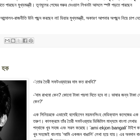
তে পারছেন মুখ্যমন্ত্রী। তৃণমূলের শেষের শুরুর দেওয়াল লিখনটা আসলে স্পষ্ট পড়তে পারছেন
-আন্দোলন-রাজনীতি উনি পছন্দ করছেন না! ডিয়ার মুখ্যমন্ত্রী, অকারণ আপনার অপছন্দ নিয়ে চাপ নে
ল হক
-'তোর তৈরী সফটওয়্যারের দাম কত রাখবি?'
-'দাম রাখবো কেন? কোনো টাকা পয়সা দিতে হবে না। ভাষার জন্য টাকা ন
কেন?'
এক সিনিয়রকে এভাবেই বলেছিলেন ময়মনসিংহ মেডিক্যাল কলেজের এক
তরুণ। কালক্রমে তাঁর তৈরী সফটওয়্যার ডিজিটাল মাধ্যমে বাংলা লেখার
পন্থাকে খুব সহজ এবং সরল করেছে। 'ami ekjon bangali' টাইপ ক
খুব সহজেই বাংলায় 'আমি একজন বাঙালি' লেখা হয়ে যায়। এর অবদান বা