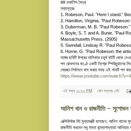
## দেবাশিস মৈত্র
তথ্যসূত্রঃ
1. Robeson, Paul. "Here I stand." Be
2. Hamilton, Virginia. "Paul Robeson: 
3. Duberman, M. B. "Paul Robeson." A
4. Boyle, S. T. and A. Bunie. "Paul 
Massachusetts Press. (2005)
5. Swindall, Lindsay R. "Paul Robeson:
6. Horne, G. "Paul Robeson: the artis
সঙ্গের ছবিটি উপরের তালিকার চতুর্থ বইটি থেকে নে
পল রোবসনের কণ্ঠে একটি নিগ্রো স্পিরিচুয়ালের লি
স্বেচ্ছা-নির্বাসনে বাস করার সময় এই গানটি পল বা
https://www.youtube.com/watch?v
এই সময়ে
১১:৫৩ PM
কোন মন্তব্য নেই:
আনিশ খান ও রাজনীতি ~ সুশোভন প
এক্সিকিউজ মি! মুখ্যমন্ত্রী বলেছেন, আনিশ খানের মৃ
রাজনীতি করবেন শুধু মমতা বন্দ্যোপাধ্যায়! আলিয়ার আ