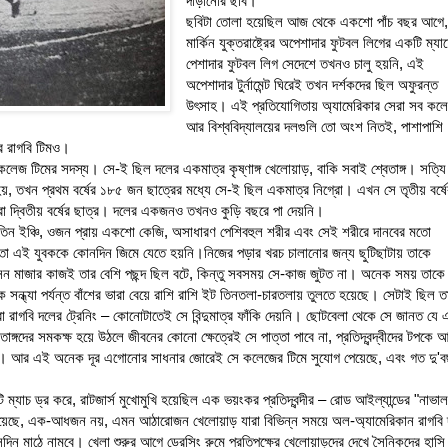
দাঁড়ানোর ছবি।
ছবিটা তোলা হয়েছিল আজ থেকে একশো পাঁচ বছর আগে
মার্কিন যুক্তরাষ্ট্রের অপেশাদার ফুটবল লিগের একটি ম্য
পেশাদার ফুটবল লিগ সেদেশে তখনও চালু হয়নি, এই
অপেশাদার টুর্নামেন্ট ঘিরেই তখন দর্শকদের ছিল অফুরন্ত
উৎসাহ। এই প্রতিযোগিতায় অ্যামেরিকার সেরা সব কল
আর বিশ্ববিদ্যালয়ের দলগুলি তো অংশ নিতই, পাশাপাশি
র রাগবি টিমও।
 কলেজ টিমের সদস্য। সে-ই ছিল দলের একমাত্র কৃষ্ণাঙ্গ খেলোয়াড়, বাকি সবাই শ্বেতাঙ্গ। সত্যি
, তখন প্রথম বর্ষের ১৮৫ জন ছাত্রের মধ্যে সে-ই ছিল একমাত্র নিগ্রো। এখন সে তৃতীয় বর্ষে
িরা দ্বিতীয় বর্ষের ছাত্র। দলের একজনও তখনও কুড়ি বছরে পা দেয়নি।
ুট তিন ইঞ্চি, ওজন প্রায় একশো কেজি, অসাধারণ পেশিবহুল শরীর এবং সেই শরীরে দানবের মতো
মতো এই যুবককে কোনদিন জিমে যেতে হয়নি।নিজের পড়ার খরচ চালানোর জন্য ছুটিছাটায় তাকে
ন মাজার কাজই তার বেশি পছন্দ ছিল বটে, কিন্তু সবসময় সে-কাজ জুটত না। অনেক সময় তাকে
 সন্ধ্যা পর্যন্ত বাঁশের ভারা বেয়ে রাশি রাশি ইট তিনতলা-চারতলায় তুলতে হয়েছে। সেটাই ছিল ত
 রাগবি দলের ট্রেনিং – কোনোটাতেই সে বিন্দুমাত্র ফাঁকি দেয়নি। ছোটবেলা থেকে সে জানত যে
াঙ্গদের সমকক্ষ হয়ে উঠলে জীবনের কোনো ক্ষেত্রেই সে পাত্তা পাবে না, প্রতিদ্বন্দ্বীদের টপকে 
ার। আর এই অনেক দূর এগোনোর সাধনার জোরেই সে কলেজের টিমে সুযোগ পেয়েছে, এবং গত দু'
্যাচ ড্র করে, রাটজার্স মুখোমুখি হয়েছিল এক ভয়ংকর প্রতিদ্বন্দীর – রোড আইল্যান্ডের "নাভাল
ে রয়েছে, এক-আধজন নয়, এমন আঠারোজন খেলোয়াড় যারা বিভিন্ন সময়ে অল-অ্যামেরিকান রাগবি
দিন মাঠে নামবে। খেলা শুরুর আগে ড্রেসিং রুমে প্রতিপক্ষের খেলোয়াড়দের দেখে সৈনিকদের হাস