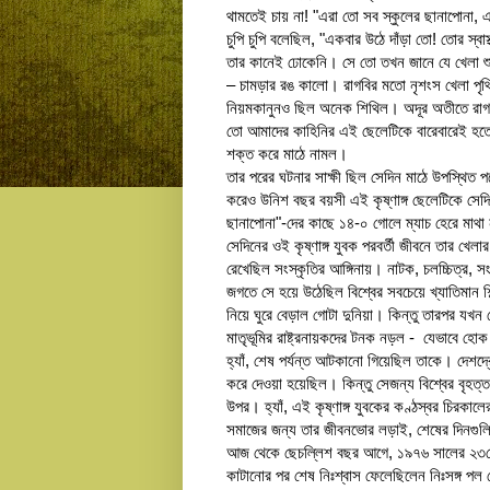
থামতেই চায় না! "এরা তো সব স্কুলের ছানাপোনা, এ
চুপি চুপি বলেছিল, "একবার উঠে দাঁড়া তো! তোর স্বাস্
তার কানেই ঢোকেনি। সে তো তখন জানে যে খেলা 
– চামড়ার রঙ কালো। রাগবির মতো নৃশংস খেলা পৃথ
নিয়মকানুনও ছিল অনেক শিথিল। অদূর অতীতে রাগবির 
তো আমাদের কাহিনির এই ছেলেটিকে বারেবারেই হ
শক্ত করে মাঠে নামল।
তার পরের ঘটনার সাক্ষী ছিল সেদিন মাঠে উপস্থিত
করেও উনিশ বছর বয়সী এই কৃষ্ণাঙ্গ ছেলেটিকে সে
ছানাপোনা"-দের কাছে ১৪-০ গোলে ম্যাচ হেরে মাথা
সেদিনের ওই কৃষ্ণাঙ্গ যুবক পরবর্তী জীবনে তার খেলা
রেখেছিল সংস্কৃতির আঙ্গিনায়। নাটক, চলচ্চিত্র, 
জগতে সে হয়ে উঠেছিল বিশ্বের সবচেয়ে খ্যাতিমান 
নিয়ে ঘুরে বেড়াল গোটা দুনিয়া। কিন্তু তারপর যখন 
মাতৃভূমির রাষ্ট্রনায়কদের টনক নড়ল - যেভাবে হ
হ্যাঁ, শেষ পর্যন্ত আটকানো গিয়েছিল তাকে। দেশদ
করে দেওয়া হয়েছিল। কিন্তু সেজন্য বিশ্বের বৃহত্তম 
উপর। হ্যাঁ, এই কৃষ্ণাঙ্গ যুবকের কণ্ঠস্বর চিরকা
সমাজের জন্য তার জীবনভোর লড়াই, শেষের দিনগুল
আজ থেকে ছেচল্লিশ বছর আগে, ১৯৭৬ সালের ২৩শে জান
কাটানোর পর শেষ নিঃশ্বাস ফেলেছিলেন নিঃসঙ্গ প