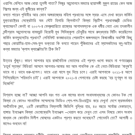
ওয়াশিং মেশিনে আজ ধোয়া তুলসী পাতা? সিঙ্গুর আন্দোলনে মমতার ছায়াসঙ্গী মুকুল রায়ের কেন আজ
শিল্পের জন্য এই কুমীরের কান্না?
বলতে পারেন পৃথিবীর আর কোন অঙ্গরাজ্যের মহিলা প্রধানের সঙ্গে স্বয়ং এসে দেখা করেন মার্কিন
যুক্তরাষ্ট্রের সেক্রেটারি অব স্টেট হিলারি ক্লিনটন? কিম্বা ব্রিটিশ প্রধানমন্ত্রী ডেভিড
ক্যামেরন? কেনই বা ২০০৭-র ফেব্রুয়ারিতে রাজ্যের আপাদমস্তক এক ধর্মীয় নেতা এবং তৎকালীন
নন্দীগ্রাম আন্দোলনের বামফ্রন্ট বিরোধী মুখ সিদিক্কুলা চৌধুরীর সাথে রুদ্ধদ্বার মিটিং করেছিলেন
মার্কিন কনস্যুলেটের প্রধান? লেনিনিস্ট কনজাংচারে পেয়দাইশ জঙ্গলমহলে কিষানজীর অবশিষ্ট কিছু
শহুরে কোয়ার্টার-হাফ-সেম-ফুল ভক্তরা কি বলতে পারেন পুঁজিবাদের এই ম্যাসকটদের ব্লু-আইড
কন্যা মমতার 'ক্লাস ক্যারেক্টার'টা ঠিক কি?
উত্তর খুঁজুন। কারণ আপনার হয়ে রাজনৈতিক নেতাদের এই প্রশ্ন গুলো করবে না গণতন্ত্রের
'চতুর্থ স্তম্ভ' মিডিয়া! আসলে আপনার-আমার মত আম পাবলিক কে এই নেতা-মিডিয়ারা 'মানুষ'ই
ভাবে না। ভাবে গুরু-ছাগল। ভাবে এরা ঘাসে মুখ দিয়ে চলে। এরাই আপনাকে ২০১১-র আগে
গিলিয়েছিলে 'পরিবর্তন চাই'। এরাই আপনাকে ২০২১-র গেলানোর চেষ্টা করছে 'হয় তৃণমূল না হয়
বিজেপি!'
বিশ্বাস হচ্ছে না? আচ্ছা আপনি বরং গত এক মাসের বাংলা সংবাদমাধ্যমের যে কোনও টক শো
কিম্বা যে কোনও সাংবাদিক সম্মেলনের ভিডিও প্লে-পস-রিওয়াইন্ড করে দেখুন! দেশে ক্রমবর্ধমান
অর্থনৈতিক মন্দা, ২৪টি কোয়ার্টারে নিম্নগামী জিডিপি বৃদ্ধির হার, ৪৫ বছরে সর্বোচ্চ বেকারত্ব,
হাঙ্গার ইনডেক্সে কিম্বা ডেমোক্রেসি ইনডেক্সে –খেয়াল করে দেখুন তো এসব বিষয়ে কোন সংবাদ
মাধ্যম কে কোনদিন দিলীপ ঘোষদের একটাও প্রশ্ন করতে শুনেছেন? শোনেননি তো? আগামী ৩
মাসেও শুনবেন না!
কিম্বা রাজ্যের আম্ফান দুর্নীতি, বেকারত্ব, তৃণমূল নেতা-নেত্রীদের দলবদলের রাজনীতি, সরকারী