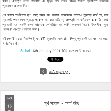
করুন। এভিডেন্স বেসড মেডিসিন এর সূত্রঃ ধরে পিয়ার রিভিউ জার্নালে প্রকাশিত বৈজ্ঞানিক
প্রবন্ধকে মান্যতা দিন।
এই বাজার অর্থনীতির যুগে সবই বিক্রি হয়, বিজ্ঞানী গবেষকদের সততাও সন্দেহের ঊর্ধে নয়, তবে
ল্যানসেট পয়সা খেয়ে প্রবন্ধ প্রকাশ করে বলে অতি বড় বামপন্থীরাও অভিযোগ করেন নি। সেই
ল্যানসেট এর একটি ঝলক ভারতের কোভিশিল্ড এর আদি সংস্করণ নিয়ে। উৎসাহীরা পুরো
প্রবন্ধটি দেখতে গুগলামো করুন।
এই লেখাটি হয়তো "আপিল টু অথরিটি" ফ্যালাসি দোষে দুষ্ট। কিন্তু ল্যানসেট এর নাম নেয়া ছাড়া
উপায় ছিল না।
Saibal
16th January 2021
মিনিট আগে পোস্ট করেছেন
0
একটি মন্তব্য জুড়ুন
JAN
মূর্খ সংবাদ ~ আর্য তীর্থ
15