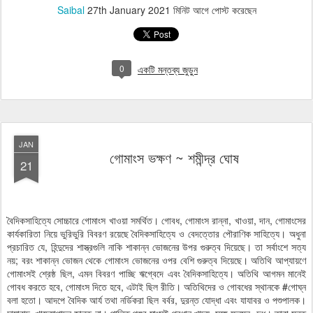
Saibal
27th January 2021
মিনিট আগে পোস্ট করেছেন
0
একটি মন্তব্য জুড়ুন
JAN
গোমাংস ভক্ষণ ~ শমীন্দ্র ঘোষ
21
বৈদিকসাহিত্যে সোচ্চারে গোমাংস খাওয়া সমর্থিত। গোবধ, গোমাংস রান্না, খাওয়া, দান, গোমাংসের
কার্যকারিতা নিয়ে ভুরিভুরি বিবরণ রয়েছে বৈদিকসাহিত্যে ও বেদত্তোর পৌরাণিক সাহিত্যে। অধুনা
প্রচারিত যে, হিন্দুদের শাস্ত্রগুলি নাকি শাকান্ন ভোজনের উপর গুরুত্ব দিয়েছে। তা সর্বাংশে সত্য
নয়; বরং শাকান্ন ভোজন থেকে গোমাংস ভোজনের ওপর বেশি গুরুত্ব দিয়েছে। অতিথি আপ্যায়ণে
গোমাংসই শ্রেষ্ঠ ছিল, এমন বিবরণ পাচ্ছি ঋগ্বেদে এবং বৈদিকসাহিত্যে। অতিথি আগমন মানেই
গোবধ করতে হবে, গোমাংস দিতে হবে, এটাই ছিল রীতি। অতিথিদের ও গোবধের স্থানকে #গোঘ্ন
বলা হতো। আদপে বৈদিক আর্য তথা নর্ডিকরা ছিল বর্বর, দুরন্ত যোদ্ধা এবং যাযাবর ও পশুপালক।