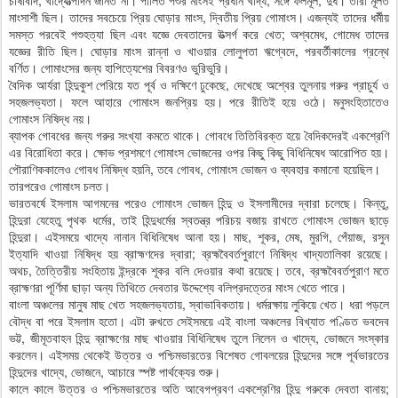
চাষাবাদ, খাদ্যোত্‍পাদন জানত না। পালিত পশুর মাংসই প্রধান খাদ্য, সঙ্গে ফলমূল, দুধ। তারা মূলত
মাংসাশী ছিল। তাদের সবচেয়ে প্রিয় ঘোড়ার মাংস, দ্বিতীয় প্রিয় গোমাংস। এজন্যই তাদের ধর্মীয়
সমস্ত পরবেই পশুহত্যা ছিল এবং যজ্ঞে দেবতাদের উত্‍সর্গ করে খেত; অশ্বমেধ, গোমেধ তাদের
যজ্ঞের রীতি ছিল। ঘোড়ার মাংস রান্না ও খাওয়ার লোলুপতা ঋগ্বেদে, পরবর্তীকালের গ্রন্থে
বর্ণিত। গোমাংসের জন্য হাপিত্যেশের বিবরণও ভুরিভুরি।
বৈদিক আর্যরা হিন্দুকুশ পেরিয়ে যত পূর্ব ও দক্ষিণে ঢুকেছে, দেখেছে অশ্বের তুলনায় গরুর প্রাচুর্য ও
সহজলভ্যতা। ফলে আহারে গোমাংস জনপ্রিয় হয়। পরে রীতিই হয়ে ওঠে। মনুসংহিতাতেও
গোমাংস নিষিদ্ধ নয়।
ব্যাপক গোবধের জন্য গরুর সংখ্যা কমতে থাকে। গোবধে তিতিবিরক্ত হয়ে বৈদিকদেরই একশ্রেণি
এর বিরোধিতা করে। ক্ষোভ প্রশমণে গোমাংস ভোজনের ওপর কিছু কিছু বিধিনিষেধ আরোপিত হয়।
পৌরাণিককালেও গোবধ নিষিদ্ধ হয়নি, তবে গোবধ, গোমাংস ভোজন ও ব্যবহার কমানো হয়েছিল।
তারপরেও গোমাংস চলত।
ভারতবর্ষে ইসলাম আগমনের পরেও গোমাংস ভোজন হিন্দু ও ইসলামীদের দ্বারা চলেছে। কিন্তু,
হিন্দুরা যেহেতু পৃথক ধর্মের, তাই হিন্দুধর্মের স্বতন্ত্র পরিচয় বজায় রাখতে গোমাংস ভোজন ছাড়ে
হিন্দুরা। এইসময়ে খাদ্যে নানান বিধিনিষেধ আনা হয়। মাছ, শূকর, মেষ, মুরগি, পেঁয়াজ, রসুন
ইত্যাদি খাওয়া নিষিদ্ধ হয় ব্রাহ্মণদের দ্বারা; ব্রহ্মবৈবর্তপুরাণে নিষিদ্ধ খাদ্যতালিকা রয়েছে।
অথচ, তৈত্তিরীয় সংহিতায় ইন্দ্রকে শূকর বলি দেওয়ার কথা রয়েছে। তবে, ব্রহ্মবৈবর্তপুরাণ মতে
ব্রাহ্মণরা পূর্ণিমা ছাড়া অন্য তিথিতে দেবতার উদ্দেশ্যে বলিপ্রদত্তের মাংস খেতে পারে।
বাংলা অঞ্চলের মানুষ মাছ খেত সহজলভ্যতায়, স্বাভাবিকতায়। ধর্মরক্ষায় লুকিয়ে খেত। ধরা পড়লে
বৌদ্ধ বা পরে ইসলাম হতো। এটা রুখতে সেইসময়ে এই বাংলা অঞ্চলের বিখ্যাত পণ্ডিত ভবদেব
ভট্ট, জীমূতবাহন হিন্দু ব্রাহ্মণের মাছ খাওয়ার বিধিনিষেধ তুলে নিলেন ও খাদ্যে, ভোজনে সংস্কার
করলেন। এইসময় থেকেই উত্তর ও পশ্চিমভারতের বিশেষত গোবলয়ের হিন্দুদের সঙ্গে পূর্বভারতের
হিন্দুদের খাদ্যে, ভোজনে, আচারে স্পষ্ট পার্থক্যের শুরু।
কালে কালে উত্তর ও পশ্চিমভারতের অতি আবেগপ্রবণ একশ্রেণির হিন্দু গরুকে দেবতা বানায়;