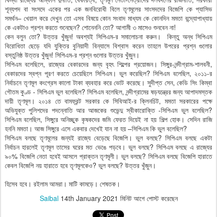
শূন্যপদ বা সংসদে একের পর এক জনবিরোধী বিলে তৃণমূলের সাংসদদের বিজেপি কে প্যাসিভ
সমর্থন– খেয়াল করে দেখুন তো এসব বিষয়ে কোন সংবাদ মাধ্যম কে কোনদিন মমতা বন্দ্যোপাধ্যায়
কে একটাও প্রশ্ন করতে শুনেছেন? শোনেননি তো? আগামী ৩ মাসেও শুনবেন না!
কেন বলুন তো? উত্তর খুঁজুন! অবশ্যই সিপিএম-র সমালোচনা করুন। কিন্তু অন্ধ সিপিএম
বিরোধিতা ছেড়ে যদি যুক্তির বুনিয়াদী বিন্যাসে বিশ্বাস করেন তাহলে উপরের প্রশ্ন গুলোর
বস্তুনিষ্ঠ উত্তর খুঁজুন! সিপিএম-র প্রশ্ন গুলোর উত্তর খুঁজুন।
সিপিএম বলেছিলে, রাজ্যের বেকারদের জন্য বৃহৎ শিল্পের প্রয়োজন। সিঙ্গুর-নন্দীগ্রাম-শালবনী,
বেকারদের স্বপ্ন পূরণ করতে চেয়েছিলে সিপিএম। ভুল করেছিল? সিপিএম বলেছিল, ২০১১-র
নির্বাচনে তৃণমূল কংগ্রেস কালো টাকা ব্যবহার করে ভোট করেছে। সুদীপ্ত সেন, কেডি সিং কিম্বা
গৌতম কুণ্ড - সিপিএম ভুল বলেছিল? সিপিএম বলেছিল, নন্দীগ্রামের ষড়যন্ত্রের জন্য আপাদমস্তক
দায়ী তৃণমূল। ২০১৪ তে বামফ্রন্ট সরকার কে সিবিআই-র ক্লিনচিট, মমতা সরকারের পক্ষে
অভিযুক্ত পুলিশদের পদন্নোতি আর আজকের শুভেন্দু স্বীকারোক্তি -সিপিএম ভুল বলেছিল?
সিপিএম বলেছিল, সিঙ্গুরে অনিচ্ছুক কৃষকদের জমি ফেরত দিয়েই না হয় শিল্প হোক। সেদিন রাজি
হননি মমতা। আজ সিঙ্গুরে এসে একবার দেখেই যান না হয় –সিপিএম কি ভুল বলেছিল?
সিপিএম বলছে তৃণমূলের জন্যই রাজ্যে বেড়েছে বিজেপি। ভুল বলছে? সিপিএম বলছে একটা
নির্বাচন হারলেই তৃণমূল তাসের ঘরের মত ভেঙে পড়বে। ভুল বলছে? সিপিএম বলছে এ রাজ্যের
৯০% বিজেপি নেতা হবেই আসলে প্রাক্তন তৃণমূলী। ভুল বলছে? সিপিএম বলছে বিজেপি হারাতে
কেবল বিজেপি নয় হারাতে হবে তৃণমূলকেও? ভুল বলছে? উত্তর খুঁজুন।
হিসেব হবে। রইলাম আমরা। মাটি কামড়ে। শেষতক।
Saibal
14th January 2021
মিনিট আগে পোস্ট করেছেন