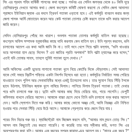
সিং এর প্রথম শহিদ বার্ষিকী পালনের কথা হচ্ছে। গর্ভনর এর সেদিন জলন্ধর থেকে ৪০ কিমি দূরে
হোসিয়ারপুর দেখতে আসার কথা। জেলা কংগ্রেস কমিটি ঘোষণা করলো যে সেদিন জেলা আদালত
প্রাঙ্গনে ইউনিয়ান জ্যাক এর বদলে ত্রিবর্ন পতাকা ওড়ানো হবে। এই কর্মসূচি বানচাল করার জন্য
জেলা শাসক আর্মি মোতায়েন করেন আর কেউ পতাকা তোলার চেষ্টা করলে তাকে গুলি করার আদেশ
জারি করেন।
সেদিন হোসিয়ারপুর পোঁছে মন খারাপ। শুনলাম পতাকা তোলার কর্মসূচি বাতিল করা হয়েছে।
কংগ্রেস অফিস সম্পাদক হনুমানজির কাছে দাবি করলাম কেন বাতিল হল। উনি প্রশ্ন করলেন, গুলি
চালানোর আদেশ এর কথা আমি জানি কি না। তাই শুনে খেপে গিয়ে পাল্টা বল্লাম, "গুলি খাওয়ার
ভয়ে আপনারা হাল ছেড়ে দিলেন ? এত জাতির প্রতি অপমান!" উনি পাল্টা চ্যালেঞ্জ করে বসেন,"
এতই যদি তোমার সাহস, তাহলে তুমিই পতাকা তুলে দেখাও।"
আমি অফিসের একটি ডান্ডায় লাগানো পতাকা খুলে নিয়ে কোর্টের দিকে দৌড়ালাম। সেই আদালত
যাকে সেই সময়ে ব্রিটিশ শক্তির একটা নিদর্শন হিসেবে ধরা হতো। কর্মসূচির নির্ধারিত সময় পেরিয়ে
যাওয়াতে তখন পুলিশ আর সেনাবাহিনীর মধ্যে একটু ঢিলেঢালা ভাব। তার সুযোগ নিয়ে সিঁড়ি টপকে
ছাদে উঠলাম, ইউনিয়ন জ্যাক খুলে নামিয়ে দিলাম। লাগিয়ে দিলাম ত্রিবর্ন পতাকা। তাই দেখার
পরে গুলি চালানো শুরু হয়। দুটো গুলি আমার কাছ দিয়ে বেরিয়ে যায়, গায়ে লাগেনি। ডেপুটি
কমিশনার বাখলে বেরিয়ে আসেন। আমাকে বাচ্চা ছেলে দেখে তিনি গুলি চালানো বন্ধ করার আদেশ
দেন। আমি স্লোগান দিতে শুরু করি। আমার কাছে কোনো অস্ত্র নেই, আমি নিরস্ত্র এটা নিশ্চিত
হওয়ার পরে সেনারা সিঁড়ি বেয়ে উঠে আসে। আমাকে গ্রেপ্তার করে জেলে নিয়ে যায়।
পরের দিন বিচার শুরু হয়। ম্যাজিস্ট্রেট নাম জিজ্ঞেস করলে বলি, "আমার নাম লন্ডন তোড় সিং।"
আসল নাম কিছুতেই বের করতে পারেনি। যা করেছি তার দায় স্বীকার করি, ভগত সিং এর
অনুপ্রেরণার কথা বলি। আমার এক বছরের সশ্রম কারাদণ্ডের আদেশ হয়। "মাত্র এক বছর ?"