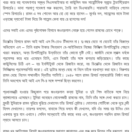
খরচ করে বহু গবেষণাগার সমৃদ্ধ সিএসআইআর বা কাউন্সিল অভ সায়েন্টিফিক অ্যান্ড ইন্ডাস্ট্রিয়াল
রিসার্চের। ভাবা পরমাণু গবেষণা শুরু করলেন, তৈরি হল বিএআরসি। সারাভাই দায়িত্ব পেলেন
স্পেস রিসার্চের। রামন এ সব শোনেন আর হো হো করে হাসেন – মূর্খের দল, সায়েন্সের নামে টাকা
ওড়াচ্ছে দ্যাখো! টাকা দিয়ে কি সায়েন্স কেনা যায় রে ছাগলের দল!
এদের সবাই এবং এদের পৃষ্ঠপোষক হিসাবে জওহরলাল নেহরু হয়ে গেলেন রামনের চোখে শত্রু।
ডিরেক্টর হিসাবে রামন আই আই এস সি-তেও টিঁকলেন না। দু-বছর যেতে না যেতেই তাঁর বিরুদ্ধে
অভিযোগ এল – তিনি বরাদ্দ টাকার সিংহভাগ বে-আইনিভাবে নিজের ফিজিক্স ডিপার্টমেন্টের পেছনে
খরচা করছেন, অন্য ডিপার্টমেন্টের উন্নতিতে তাঁর কোনো দৃষ্টি নেই। জার্মানি থেকে ম্যাক্স বর্নকে
প্রফেসর করে ধরে এনেছেন তিনি, এনে নিজেই তাঁর সঙ্গে ঝগড়ায় জড়িয়েছেন। তাঁর কাছে
কাউন্সিলের চিঠি এল – হয় ইনস্টিট্যুট থেকে রিজাইন করো, নয় ডিরেক্টর থেকে রিজাইন করে
ফিজিক্সের প্রফেসরগিরি করো। এই দুটোর মধ্যে বেছে না নিলে তাঁকে বরখাস্ত করা হবে। নিরুপায়
রামন বেছে নিলেন সম্মানহীন দ্বিতীয় শর্তটাই। ১৯৪৮ সালে রামন রিসার্চ ল্যাবরেটরি নির্মাণ করে
তিনি অবশেষে আই আই এস সি-র সঙ্গে সম্পর্ক ছিন্ন করলেন।
প্রধানমন্ত্রী হওয়ার কিছুকাল পরে জওহরলাল কন্যা ইন্দিরা ও দুই শিশু নাতিকে সঙ্গে নিয়ে
ব্যাঙ্গালোরে এসেছেন। ইন্দিরা শুনেছেন নোবেলজয়ী রামনের নাম, তিনি তাঁর সঙ্গে দেখা করতে চান।
সুন্দরী ইন্দিরাকে রামন ঘুরিয়ে ঘুরিয়ে দেখালেন তাঁর রিসার্চ সেন্টার। দোতলার পোর্টিকো থেকে দূরে নন্দী
হিলস দেখালেন। তারপর বললেন, বাবাকে গিয়ে বলবে কী দেখলেন, যদি ওঁর সময় হয় উনিও যেন
একবার ঘুরে যান এখানে। সেদিন সন্ধেতেই তাঁর কাছে খবর এল, জওহরলাল পরদিন রামন রিসার্চ
ল্যাবে আসতে চান।
রামন খুব আতিশয্য নিয়েই জওহরলালকে স্বাগত জানালেন এবং শুরু করে দিলেন তাঁর বক্তৃতা, যার