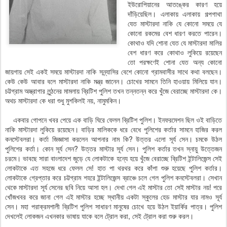
ইউরোপিয়ানের আতঙ্কের কারণ হয়ে
দাঁড়িয়েছিল। এলাকায় এলাকায় গল্পগাথা
যেত মাস্টারদা নাকি যে কোনো সময়ে যে
কোনো রকমের বেশ ধারণ করতে পারেন।
কোথাও যদি শোনা যেত যে মাস্টারদা মালির
বেশ ধারণ করে কোথাও লুকিয়ে রয়েছেন
তো পরক্ষণেই শোনা যেত অন্য কোনো
জায়গায় সেই একই সময়ে মাস্টারদা নাকি সন্ন্যাসির বেশে কোনো গ্রামবাসীর সাথে কথা বলছেন।
কেউ কেউ আবার বলে মাস্টারদা নাকি মন্ত্র জানেন। চোখের সামনে তিনি হাওয়ায় মিলিয়ে যান।
চট্টগ্রাম অস্ত্রাগার লুন্ঠনের মামলায় ব্রিটিশ পুলিশ তখন তন্নতন্ন করে খুঁজে বেরাচ্ছে মাস্টারদা কে।
অথচ মাস্টারদা কে ধরা শুধু মুশকিলই নয়, নামুমকিন।
একবার গোপনে খবর পেয়ে এক বাড়ি ঘিরে ফেলল ব্রিটিশ পুলিশ। ইনফরমেশন ছিল ওই বাড়িতে
নাকি মাস্টারদা লুকিয়ে রয়েছেন। বাড়ির মালিককে ধরে বেধে পুলিশের কর্তার সামনে হাজির করল
কনস্টেবলরা। কর্তা জিজ্ঞাসা করলেন আপনার নাম কি? উত্তর এলো সূর্য সেন। চমকে উঠল
পুলিশের কর্তা। কোন সূর্য সেন? উত্তর মাস্টার সূর্য সেন। পুলিশ কর্তার তখন স্নায়ু উত্তেজন
চরমে। ভাবছে সারা বাংলাদেশ জুড়ে যে লোকটাকে হন্যে হয়ে খুঁজে বেরাচ্ছে ব্রিটিশ ইন্টালিজেন্স সেই
লোকটাকে এত সহজে ধরে ফেলল সে! হাত পা থরথর করে কাঁপা শুরু হয়েছে পুলিশ কর্তার।
লোকটাকে গ্রেপ্তার করে চট্টগ্রাম শহরে ইন্টালিজেন্স ব্রাঞ্চে চলে গেল পুলিশ কনস্টেবলরা। সেখান
থেকে মাস্টারদা সূর্য সেনের ছবি নিয়ে আসা হল। দেখা গেল এই মাস্টার তো সেই মাস্টার নয়! পরে
খোঁজখবর করে জানা গেল এই মাস্টার হচ্ছে স্থানীয় একটা স্কুলের হেড মাস্টার যার নামও সূর্য
সেন। মহা পরাক্রমশালী ব্রিটিশ পুলিশ সাধারণ মানুষের চোখে হয়ে উঠল ইয়ার্কির পাত্র। পুলিশ
দেখলেই লোকজন এখনকার ভাষায় যাকে বলে ট্রোল করা, সেই ট্রোল করা শুরু করল।