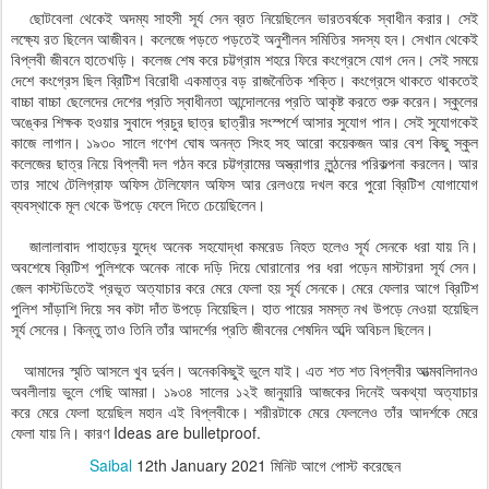
ছোটবেলা থেকেই অদম্য সাহসী সূর্য সেন ব্রত নিয়েছিলেন ভারতবর্ষকে স্বাধীন করার। সেই
লক্ষ্যে রত ছিলেন আজীবন। কলেজে পড়তে পড়তেই অনুশীলন সমিতির সদস্য হন। সেখান থেকেই
বিপ্লবী জীবনে হাতেখড়ি। কলেজ শেষ করে চট্টগ্রাম শহরে ফিরে কংগ্রেসে যোগ দেন। সেই সময়ে
দেশে কংগ্রেস ছিল ব্রিটিশ বিরোধী একমাত্র বড় রাজনৈতিক শক্তি। কংগ্রেসে থাকতে থাকতেই
বাচ্চা বাচ্চা ছেলেদের দেশের প্রতি স্বাধীনতা আন্দোলনের প্রতি আকৃষ্ট করতে শুরু করেন। স্কুলের
অঙ্কের শিক্ষক হওয়ার সুবাদে প্রচুর ছাত্র ছাত্রীর সংস্পর্শে আসার সুযোগ পান। সেই সুযোগকেই
কাজে লাগান। ১৯৩০ সালে গণেশ ঘোষ অনন্ত সিংহ সহ আরো কয়েকজন আর বেশ কিছু স্কুল
কলেজের ছাত্র নিয়ে বিপ্লবী দল গঠন করে চট্টগ্রামের অস্ত্রাগার লুন্ঠনের পরিকল্পনা করলেন। আর
তার সাথে টেলিগ্রাফ অফিস টেলিফোন অফিস আর রেলওয়ে দখল করে পুরো ব্রিটিশ যোগাযোগ
ব্যবস্থাকে মূল থেকে উপড়ে ফেলে দিতে চেয়েছিলেন।
জালালাবাদ পাহাড়ের যুদ্ধে অনেক সহযোদ্ধা কমরেড নিহত হলেও সূর্য সেনকে ধরা যায় নি।
অবশেষে ব্রিটিশ পুলিশকে অনেক নাকে দড়ি দিয়ে ঘোরানোর পর ধরা পড়েন মাস্টারদা সূর্য সেন।
জেল কাস্টডিতেই প্রভূত অত্যাচার করে মেরে ফেলা হয় সূর্য সেনকে। মেরে ফেলার আগে ব্রিটিশ
পুলিশ সাঁড়াশি দিয়ে সব কটা দাঁত উপড়ে নিয়েছিল। হাত পায়ের সমস্ত নখ উপড়ে নেওয়া হয়েছিল
সূর্য সেনের। কিন্তু তাও তিনি তাঁর আদর্শের প্রতি জীবনের শেষদিন অব্দি অবিচল ছিলেন।
আমাদের স্মৃতি আসলে খুব দুর্বল। অনেককিছুই ভুলে যাই। এত শত শত বিপ্লবীর আত্মবলিদানও
অবলীলায় ভুলে গেছি আমরা। ১৯৩৪ সালের ১২ই জানুয়ারি আজকের দিনেই অকথ্যা অত্যাচার
করে মেরে ফেলা হয়েছিল মহান এই বিপ্লবীকে। শরীরটাকে মেরে ফেললেও তাঁর আদর্শকে মেরে
ফেলা যায় নি। কারণ Ideas are bulletproof.
Saibal
12th January 2021
মিনিট আগে পোস্ট করেছেন