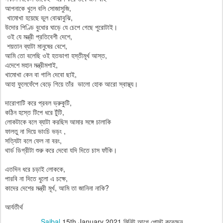
আপনাকে খুলে বলি সোজাসুজি,
খামোখা হয়েছে ভুল বোঝাবুঝি,
উদোর পিণ্ডি বুধোর ঘাড়ে যে চেপে গেছে পুরোটাই।
ওই যে মন্ত্রী প্রতিবেশী দেশে,
শয়তান ব্যাটা মানুষের বেশে,
আমি তো বলেছি ওই হতভাগা হস্তীমূর্খ আস্ত,
এদেশে মহান মন্ত্রীমশাই,
খামোখা কেন বা গালি দেবো ছাই,
আহা ফুলেফেঁপে বেড়ে গিয়ে তাঁর ভালো হোক আরো স্বাস্থ্য।
দারোগাটি করে প্রবল ভ্রুকুটি,
কঠিন হস্তে টিপে ধরে টুঁটি,
লোকটাকে বলে ব্যাটা করছিস আমার সঙ্গে চালাকি
ফালতু না দিয়ে ভাংচি ভড়ং ,
সত্যিটা বলে ফেল না বরং,
থার্ড ডিগ্রীটা শুরু করে দেবো যদি দিতে চাস ফাঁকি।
এতদিন ধরে চড়াই লোককে,
পারবি না দিতে ধুলো এ চক্ষে,
কাদের দেশের মন্ত্রী মূর্খ, আমি তা জানিনা নাকি?
আর্যতীর্থ
Saibal
15th January 2021
মিনিট আগে পোস্ট করেছেন