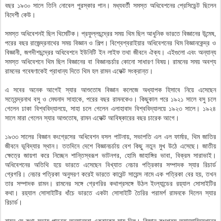
বছর ১৯৩০ সালে তিনি নোবেল পুরস্কার পান। মধ্যবর্তী সমস্ত অধিবেশনের প্রেসিডেন্ট ছিলেন
বিদেশী কেউ।
সমস্ত অধিবেশনই ছিল থিমেটিক। প্রফুল্লচন্দ্রের সময় থিম ছিল আধুনিক ভারতে বিজ্ঞানের উন্মেষ,
পরের বছর রাজেন্দ্রনাথের সময় বিজ্ঞান ও শিল্প। বিশ্বেশ্বরাইয়ার অধিবেশনের থিম বিজ্ঞানকেন্দ্র ও
বিজ্ঞানী, জগদীশচন্দ্রের অধিবেশনে ইউনিটি ইন লাইফ তথা জীবনে ঐক্য। এইগুলো এবং অন্যান্য
সমস্ত অধিবেশনে থিম ছিল বিজ্ঞানের বা বিজ্ঞানচর্চার কোনো সাধারণ বিষয়। রামনের সময় অবশ্য
রামনের গবেষণাকেই প্রাধান্য দিতে থিম হল রামন এফেক্ট সংক্রান্ত।
এ সবের অনেক আগেই স্যার আশুতোষ বিজ্ঞান কলেজে অধ্যাপক হিসাবে নিয়ে এসেছেন
সত্যেন্দ্রনাথ বসু ও মেঘনাদ সাহাকে, পরের বছর রামনকেও। কিছুকাল পরে ১৯২১ সালে বসু চলে
গেলেন ঢাকা বিশ্ববিদ্যালয়ে, সাহা চলে গেলেন এলাহাবাদ বিশ্ববিদ্যালয়ে ১৯২৩ সালে। ১৯২৪
সালে মারা গেলেন স্যার আশুতোষ, রামন এফেক্ট আবিষ্কারের বছর চারেক আগে।
১৯৩৩ সালের বিজ্ঞান কংগ্রেসের অধিবেশন বসল পাটনায়, সভাপতি এল এল ফার্মার, থিম জাতির
জীবনে ভূবিদ্যার স্থান। ততদিনে দেশে বিজ্ঞানচর্চায় বেশ কিছু নতুন মুখ উঠে এসেছে। জাতীয়
ক্ষেত্রে জায়গা করে নিচ্ছেন শান্তিস্বরূপ ভাটনগর, হোমি জাহাঙ্গির ভাবা, বিক্রম সারাভাই।
অধিবেশনের অতিথি হয়ে ভারতে এসেছেন বিখ্যাত নেচার পত্রিকার সম্পাদক স্যার রিচার্ড
গ্রেগরি। নেচার পত্রিকা অনুসরণ করেই ভারতে কারেন্ট সায়েন্স নামে এক পত্রিকা বের হয়, তখন
তার সম্পাদক রামন। রামনের সঙ্গে গ্রেগরির কথাপ্রসঙ্গে উঠল ইংল্যান্ডের রয়্যাল সোসাইটির
কথা। রয়্যাল সোসাইটির ধাঁচে ভারতে একটা সোসাইটি তৈরির পরামর্শ রামনকে দিলেন স্যার
রিচার্ড।
রামন সে কথা সভায় পাড়তে অন্যান্যরা একবাক্যে সায় দিল। বিজ্ঞান কংগ্রেস অ্যাসোসিয়েশনের