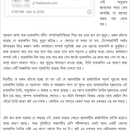
সেই অনুরোধ
জানানোর সাথে কেন
জানাচ্ছি তা ব্যাখ্যা
করার দায় থেকে
যায়।
প্রথমে আসা যাক ভ্যাকসিন ঘটিত পার্শ্বপ্রতিক্রিয়া নিয়ে যার চরম রূপ হল মৃত্যু। গুজব রটানো
হয়েছে যে ভ্যাকসিন নিয়ে মৃত্যু ঘটেছে। এ ক্ষেত্রে যা বলার তা হল, টেম্পোরালিটি অর্থাৎ
ঘটনাক্রম দিয়ে কজাল অর্থাৎ কার্যকারণ সম্পর্ক প্রতিষ্ঠা করা এক ধরণের ফ্যালাসি বা কুযুক্তি।
কাক ডাকলো আর তার পরে তাল গাছ থেকে তাল খসে পড়লো এ দুটোর মধ্যে কোনও কার্যকারণ
সম্পর্ক নেই। ভ্যাকসিন নিল আর তার পরে মরে গেল মানেই ভ্যাকসিন এর জন্য মরে গেল তা নয়।
অন্য কারণ থাকতে পারে। যার মৃত্যুর উদাহরণ দেওয়া হচ্ছে, তিনি ভ্যাকসিন এর কারণে মারা
গেছেন সেটি বৈজ্ঞানিক ভাবে প্রমাণিত হয়েছে কিনা দেখতে হবে।
দ্বিতীয় যে গুজব রটানো হচ্ছে তা হল এই যে ব্যবসায়িক বা রাজনৈতিক স্বার্থ পূরণের জন্য
ভ্যাকসিন তৈরির যে প্রথাগত পর্যায় বা সময়কাল লাগে তা ক্ষুন্ন করে অস্বাভাবিক দ্রুততায় এই
ভ্যাকসিন তৈরি, অনুমোদন ও বাজার এ আনা হয়েছে। এর আগে ভ্যাকসিন তৈরির দ্রুততার রেকর্ড
ছিল চার বছর, মাম্পস ভ্যাকসিনের ক্ষেত্রে। ডঃ মরিস হিলম্যান নিজের মেয়ের নামে জেরিল লিন
স্ট্রেন তৈরি করেন ষাট এর দশকে। কোভিভ এর ক্ষেত্রে রেকর্ড ভাঙা হল একবছর এর কম সময়ে।
এটা মনে রাখা দরকার যে সময়ের ওই রেকর্ড ভাঙার পেছনে ব্যবসায়ীক রাজনৈতিক তাগিদ ছাড়াও
অন্য কারণ আছে। সারা পৃথিবীতে পঞ্চাশটির বেশি পরীক্ষাগারে একই সাথে একটি রোগের
ভ্যাকসিন তৈরির চেষ্টা এর আগে কোনো দিন হয় নি। ষাট এর দশকের পরে মেডিক্যাল সায়েন্স,