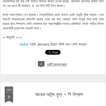
সেক্রেটারির সই করা সেই চিঠিতে সবিনয়ে জানতে চাওয়া হয়েছে, ন্যাশনাল প্রফেসর হিসাবে তিনি
গত এক বছরে কী করেছেন, তা যেন তিনি চিঠি লিখে জানান।
মাথায় আগুন জ্বলে গেল রামনের। সেক্রেটারিকে ডেকে বললেন একটা হাতুড়ি খুঁজে আনতে। তার
সামনেই ভারতরত্নের মেডেলটা ড্রয়ার থেকে বের করে মেঝেতে ফেলে হাতুড়ি দিয়ে বাড়ি মেরে
চারখন্ড করে পিসগুলো একটা লেফাফায় ভরে প্রধানমন্ত্রীর দপ্তরে রেজিস্টার্ড পোস্টে পাঠিয়ে দিলেন
নোবেলজয়ী চন্দ্রশেখর ভেঙ্কট রামন।
১০ জানুয়ারি ২০২১
Saibal
10th January 2021
মিনিট আগে পোস্ট করেছেন
0
একটি মন্তব্য জুড়ুন
JAN
আরেক অলিন্দ যুদ্ধ ~ পি বিশ্বাস
9