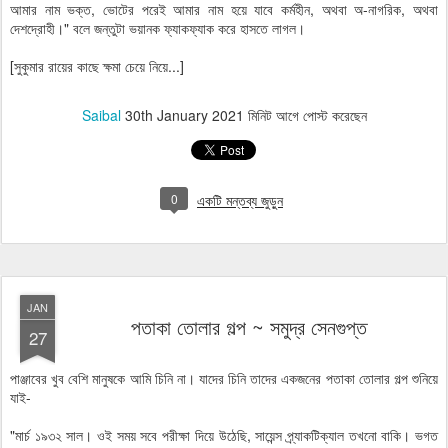
আমার নাম ভক্ত, ভোটের পরেই আমার নাম হয়ে যাবে কর্মহীন, অথবা অ-নাগরিক, অথবা
দেশদ্রোহী।" বলে জন্তুটা ভয়ানক ফ্যাকফ্যাক করে হাসতে লাগল।
[সুকুমার রায়ের কাছে ক্ষমা চেয়ে নিয়ে...]
Saibal
30th January 2021
মিনিট আগে পোস্ট করেছেন
0
একটি মন্তব্য জুড়ুন
JAN
পতাকা তোলার গল্প ~ সমুদ্র সেনগুপ্ত
27
পাঞ্জাবের খুব বেশি মানুষকে আমি চিনি না। যাদের চিনি তাদের একজনের পতাকা তোলার গল্প শুনিয়ে
যাই-
"মার্চ ১৯৩২ সাল। ওই সময় সবে পরীক্ষা দিয়ে উঠেছি, সায়েন্স প্র্যাকটিক্যাল তখনো বাকি। ভগত