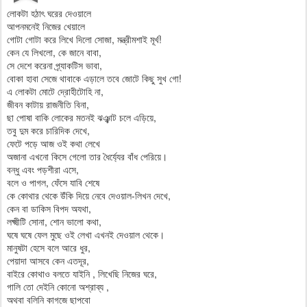
লোকটা হঠাৎ ঘরের দেওয়ালে
আপনমনেই নিজের খেয়ালে
গোটা গোটা করে লিখে দিলো সোজা, মন্ত্রীমশাই মূর্খ!
কেন যে লিখলো, কে জানে বাবা,
সে দেশে করেনা প্র্যাকটিস ভাবা,
বোকা হাবা সেজে থাবাকে এড়ালে তবে জোটে কিছু সুখ গো!
এ লোকটা মোটে দ্রোহীটোহি না,
জীবন কাটায় রাজনীতি বিনা,
ছা পোষা বাকি লোকের মতনই ঝঞ্ঝাট চলে এড়িয়ে,
তবু দুম করে চারিদিক দেখে,
ফেটে পড়ে আজ ওই কথা লেখে
অজানা এখনো কিসে গেলো তার ধৈর্য্যের বাঁধ পেরিয়ে।
বন্ধু এবং পড়শীরা এসে,
বলে ও পাগল, ফেঁসে যাবি শেষে
কে কোথার থেকে উঁকি দিয়ে নেবে দেওয়াল-লিখন দেখে,
কেন বা ডাকিস বিপদ অযথা,
লক্ষ্মীটি সোনা, শোন ভালো কথা,
ঘষে ঘষে ফেল মুছে ওই লেখা এখনই দেওয়াল থেকে।
মানুষটা হেসে বলে আরে ধুর,
পেয়াদা আসবে কেন এতদূর,
বাইরে কোথাও বলতে যাইনি , লিখেছি নিজের ঘরে,
গালি তো দেইনি কোনো অশ্রাব্য ,
অথবা বলিনি কাগজে ছাপবো