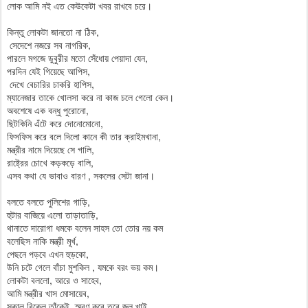
লোক আমি নই এত কেউকেটা খবর রাখবে চরে।
কিন্তু লোকটা জানতো না ঠিক,
সেদেশে নজরে সব নাগরিক,
পারলে মগজে ডুবুরীর মতো সেঁধোয় পেয়াদা যেন,
পরদিন যেই গিয়েছে আপিস,
দেখে বেচারির চাকরি হাপিস,
ম্যানেজার তাকে খোলসা করে না কাজ চলে গেলো কেন।
অবশেষে এক বন্ধু পুরোনো,
ছিটকিনি এঁটে করে দোনোমোনো,
ফিসফিস করে বলে দিলো কানে কী তার ক্রাইমখানা,
মন্ত্রীর নামে দিয়েছে সে গালি,
রাষ্ট্রের চোখে কড়কড়ে বালি,
এসব কথা যে ভাবাও বারণ , সকলের সেটা জানা।
বলতে বলতে পুলিশের গাড়ি,
হুটার বাজিয়ে এলো তাড়াতাড়ি,
থানাতে দারোগা ধমকে বলেন সাহস তো তোর নয় কম
বলেছিস নাকি মন্ত্রী মূর্খ,
পেছনে পড়বে এখন হুড়কো,
উনি চটে গেলে বাঁচা মুশকিল , যমকে বরং ভয় কম।
লোকটা বললো, আরে ও সাহেব,
আমি মন্ত্রীর খাস মোসায়েব,
সকাল বিকেল তাঁকেই স্মরণ করে তবে জল খাই