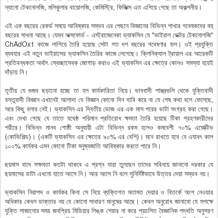
ন্যানো টেকনোলজি, মলিকুলার বায়োলজি, কেমিস্ট্রি, ফিজিক্স এত এগিয়ে গেছে তা অকল্পনীয়।
এই এক বছরের রেকর্ড সময়ে আবিষ্কার সম্ভব এর পেছনে বিজ্ঞানের বিভিন্ন শাখার গবেষকদের বহু
বছরের সাধনা আছে। যেমন অক্সফোর্ড - এস্ট্রাজেনেকা ভ্যাকসিন যে "ভাইরাল ভেক্টর টেকনোলজি"
ChAdOx1 কাজে লাগিয়ে তৈরি হয়েছে সেটা গত দশ বছরের গবেষণার ফল। ওই প্রযুক্তি
ব্যবহার এই নতুন ভাইরাসের ভ্যাকসিন তৈরির কাজে লেগেছে। ক্লিনিক্যাল ট্রায়াল এর আরেকটি
প্রতিবন্ধকতা অর্থাৎ স্বেচ্ছাসেবক জোগাড় করাও এই ভ্যাকসিন এর ক্ষেত্রে কোনও সমস্যা হয়েই
দাঁড়ায় নি।
তৃতীয় যে গুজব ছড়ানো হচ্ছে তা হল কার্যকারিতা নিয়ে। ভাববাদী শাস্ত্রগুলি থেকে যুক্তিবাদী
বস্তুবাদী বিজ্ঞান এখানেই আলাদা যে বিজ্ঞান কোনো দিন দাবি করে না যে শেষ কথা বলে ফেলেছে,
আর কিছু বলার নেই। ভ্যাকসিন এর দ্বিতীয় ডোজ এর এক মাস পরের ডাটা সংগ্রহ করা গেছে।
এবং দেখা গেছে যে তাতে যথেষ্ঠ পরিমান প্রতিরোধ ক্ষমতা তৈরি হয়েছে টিকা গ্রহণকারীদের
শরীরে। বিভিন্ন মানব গোষ্ঠী অনুযায়ী এটা বিভিন্ন রকম হলেও কমবেশী ৭০% এফেক্টিভ
(কোভিশিল্ড)। (একটি ভ্যাকসিন এর ক্ষেত্রে ৯০% এর বেশি)। মনে রাখতে হবে যে এযাবৎ কাল
১০০% কার্যকর এমন কোনো টিকা মনুষ্যজাতি আবিষ্কার করতে পারে নি।
ছয়মাস বাদে সক্ষমতা কতটা থাকবে এ প্রশ্ন যারা তুলছেন তাদের সবিনয়ে জানানো দরকার যে
ছয়মাসের ডাটা এখনো হাতে আসে নি। আর আসে নি বলে সুনির্দিষ্টভাবে উত্তর দেয়া সম্ভব নয়।
ভ্যাকসিন নিরাপদ ও কার্যকর কিনা সে নিয়ে ব্যক্তিগত মতামত দেয়ার ও বিতর্কে অংশ নেওয়ার
অধিকার কেবল ডাক্তার নয় যে কোনো সাধারণ মানুষের আছে। কেবল অনুরোধ জানাবো যে সপক্ষে
যুক্তি সাজানোর সময় জনপ্রিয় মিডিয়ার লিঙ্ক শেয়ার না করে প্রচলিত বৈজ্ঞানিক পদ্ধতি অনুসরণ