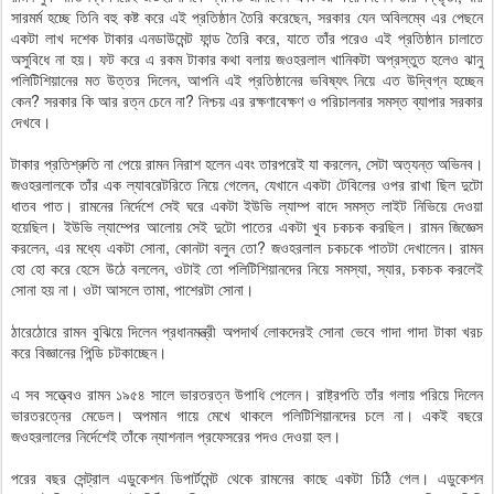
সারমর্ম হচ্ছে তিনি বহু কষ্ট করে এই প্রতিষ্ঠান তৈরি করেছেন, সরকার যেন অবিলম্বে এর পেছনে
একটা লাখ দশেক টাকার এনডাউমেন্ট ফান্ড তৈরি করে, যাতে তাঁর পরেও এই প্রতিষ্ঠান চালাতে
অসুবিধে না হয়। ফট করে এ রকম টাকার কথা বলায় জওহরলাল খানিকটা অপ্রস্তুত হলেও ঝানু
পলিটিশিয়ানের মত উত্তর দিলেন, আপনি এই প্রতিষ্ঠানের ভবিষ্যৎ নিয়ে এত উদ্বিগ্ন হচ্ছেন
কেন? সরকার কি আর রত্ন চেনে না? নিশ্চয় এর রক্ষণাবেক্ষণ ও পরিচালনার সমস্ত ব্যাপার সরকার
দেখবে।
টাকার প্রতিশ্রুতি না পেয়ে রামন নিরাশ হলেন এবং তারপরেই যা করলেন, সেটা অত্যন্ত অভিনব।
জওহরলালকে তাঁর এক ল্যাবরেটরিতে নিয়ে গেলেন, যেখানে একটা টেবিলের ওপর রাখা ছিল দুটো
ধাতব পাত। রামনের নির্দেশে সেই ঘরে একটা ইউভি ল্যাম্প বাদে সমস্ত লাইট নিভিয়ে দেওয়া
হয়েছিল। ইউভি ল্যাম্পের আলোয় সেই দুটো পাতের একটা খুব চকচক করছিল। রামন জিজ্ঞেস
করলেন, এর মধ্যে একটা সোনা, কোনটা বলুন তো? জওহরলাল চকচকে পাতটা দেখালেন। রামন
হো হো করে হেসে উঠে বললেন, ওটাই তো পলিটিশিয়ানদের নিয়ে সমস্যা, স্যার, চকচক করলেই
সোনা হয় না। ওটা আসলে তামা, পাশেরটা সোনা।
ঠারেঠোরে রামন বুঝিয়ে দিলেন প্রধানমন্ত্রী অপদার্থ লোকদেরই সোনা ভেবে গাদা গাদা টাকা খরচ
করে বিজ্ঞানের পিন্ডি চটকাচ্ছেন।
এ সব সত্ত্বেও রামন ১৯৫৪ সালে ভারতরত্ন উপাধি পেলেন। রাষ্ট্রপতি তাঁর গলায় পরিয়ে দিলেন
ভারতরত্নের মেডেল। অপমান গায়ে মেখে থাকলে পলিটিশিয়ানদের চলে না। একই বছরে
জওহরলালের নির্দেশেই তাঁকে ন্যাশনাল প্রফেসরের পদও দেওয়া হল।
পরের বছর সেন্ট্রাল এডুকেশন ডিপার্টমেন্ট থেকে রামনের কাছে একটা চিঠি গেল। এডুকেশন