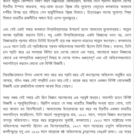
মার্টিন অ্যান্ড কোম্পানি নির্মাণ করল ভিক্টোরিয়া মেমোরিয়াল, বাংলায় তিনি স্থাপন করলেন দেশের
দ্বিতীয় ইস্পাত কারখানা, পড়ে-থাকা হাওড়া ব্রিজ তাঁর সুযোগ্য নেতৃত্বে কলকাতার অন্যতম
দর্শনীয় বিস্ময় হয়ে দাঁড়িয়ে গেল ক্যান্টিলিভার ব্রিজ হিসাবে। চিত্তরঞ্জন দাশের সুযোগ্য শিষ্য
হিসাবে ভারতীয় রাজনীতির অঙ্গনে উঠে এলেন সুভাষচন্দ্র।
এবং সেই একই সময়ে কলকাতা বিশ্ববিদ্যালয়ের উপাচার্য হলেন আশুতোষ মুখোপাধ্যায়। সায়েন্স
কলেজ প্রতিষ্ঠা করলেন তিনি। শুধু একটা বিশ্ববিদ্যালয়ের একটা বিজ্ঞানের ভবন নয়, দেশে
বিজ্ঞানচর্চার প্রসার ঘটাতে তিনিই উদ্যোগী হয়ে শুরু করলেন ভারতের সায়েন্স কংগ্রেস। কলকাতায়
১৯১৪ সালে তৈরি এই প্রতিষ্ঠানের প্রথম অধিবেশনের সভাপতি ছিলেন তিনি নিজে। বললেন, তিনি
চান প্রতি বছর এর সদস্যরা মিলিত হবে দেশের কোনো এক শহরে, আলোচনা করবে বিজ্ঞানের
কোনো এক সাম্প্রতিক গুরুত্বপূর্ণ বিষয়ে যা দেশের পক্ষেও গুরুত্বপূর্ণ এবং এই অধিবেশনগুলোতে
সভাপতিত্ব করবেন কোনো এক বিশিষ্ট বিজ্ঞানী।
নিরবচ্ছিন্নভাবে বিগত একশো সাত বছর ধরে প্রতি বছর এই কংগ্রেসের অধিবেশন অনুষ্ঠিত হয়ে
আসছে, যদিও শুরুর সেই গাম্ভীর্য এখন আর নেই। কয়েক বছর আগে একজন বিশিষ্ট নোবেলজয়ী
বিজ্ঞানী একে রাজনৈতিক তামাশা আখ্যা দিয়ে গেছেন।
অথচ শুরুর সেই সময়ে এটা ছিল বিজ্ঞান আলোচনার এক প্রকৃষ্ট মাধ্যম। সভাপতি হতেন বিশিষ্ট
বিজ্ঞানী ও প্রযুক্তিবিদরা। ব্রিটিশ ভারতে সে সময় ভারতীয় বিজ্ঞানীর সংখ্যা হাতে গোনা, তাই
ধরে আনতে হত বিদেশীদেরই। আশুতোষের উদ্বোধনের ছয় বছর পর দ্বিতীয় একজন ভারতীয়
সভাপতিত্ব করেছিলেন, তিনি আচার্য প্রফুল্লচন্দ্র রায়, ১৯২০ সালে, সপ্তম বিজ্ঞান কংগ্রেসের
নাগপুর অধিবেশনে। পরের বছর রাজেন্দ্রনাথ মুখার্জি, কলকাতায়। ১৯২৩ সালে লক্ষ্ণৌয়ের দশম
অধিবেশনের সভাপতি ছিলেন এম বিশ্বেশ্বরাইয়া, ১৯২৭ সালে লাহোরের চতুর্দশ অধিবেশনের
জগদীশচন্দ্র বসু এবং ১৯২৯ সালে মাদ্রাজে ষষ্ঠ অধিবেশনের চন্দ্রশেখর ভেঙ্কট রামন। এর পরের