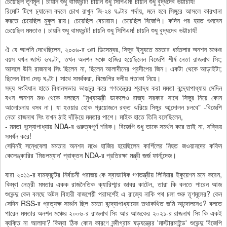
চেয়েছিল তৃণমূল। চায়নি শুধু বামফ্রন্ট! চায়নি শুধু সিপিএম! চায়নি শুধু বুদ্ধদেব ভট্টাচার্য!
রিমোট টিপে চ্যানেল বদলে চোখ রাখুন জি-২৪ ঘণ্টার পর্দায়, মনে হবে সিঙ্গুরে আসলে কারখানা
করতে চেয়েছিল মুকুল রায়। চেয়েছিল বেচারাম। চেয়েছিল বিজেপি। কদিন পর হয়ত শুনবেন
চেয়েছিল মমতাও। চায়নি শুধু বামফ্রন্ট! চায়নি শুধু সিপিএম! চায়নি শুধু বুদ্ধদেব ভট্টাচার্য!
ঐ যে আপনি দেখেছিলেন, ২০০৬-র ৩রা ডিসেম্বর, সিঙ্গুর ইস্যুতে মমতার ধর্মতলার অনশন মঞ্চের
বয়স যখন জাস্ট ৬ঘণ্টা, তখন অনশন মঞ্চে হাজির হয়েছিলেন বিজেপি শীর্ষ নেতা রাজনাথ সিং;
আসলে উনি রাজনাথ সিং ছিলেন না, ছিলেন আলাদীনের প্রদীপের জিন। একটা থেকে আড়াইটা;
ছিলেন টানা দেড় ঘণ্টা। সাথে সমর্থকরা, বিজেপির দলীয় পতাকা নিয়ে।
সদ্য সংবিধান হাতে বিধানসভার ভাঙচুর করে গণতন্ত্রের শ্রাদ্ধ করা মমতা বন্দ্যোপাধ্যায় সেদিন
যখন অনশন মঞ্চ থেকে বলছেন "মুখ্যমন্ত্রী ডাকলেও রাজ্য সরকার সাথে সিঙ্গুর নিয়ে কোন
আলোচনায় বসব না। যা হওয়ার হোক প্রয়োজনে রক্ত ঝরিয়ে সিঙ্গুর আন্দোলন চলবে" -বিজেপি
নেতা রাজনাথ সিং তখন ঠাই দাঁড়িয়ে মমতার পাশে। মাইক হাতে তিনি বলেছিলেন,
- মমতা বন্দ্যোপাধ্যায় NDA-র গুরুত্বপূর্ণ শরিক। বিজেপি শুধু তাকে সমর্থন করে তাই না, সক্রিয়
সমর্থন করে!
সেদিনই সন্ধেবেলা মমতার অনশন মঞ্চে হাজির হয়েছিলেন কার্গিলের নিহত জওয়ানদের কফিন
কেলেঙ্কারির 'মিডলম্যান' প্রাক্তন NDA-র প্রতিরক্ষা মন্ত্রী জর্জ ফার্নান্দেজ।
যারা ২০১১-র বামফ্রন্টের নির্বাচনী পরাজয় কে স্বাভাবিক গণতন্ত্রীয় লিনিয়ার ইকুয়েশন মনে করেন,
কিম্বা নেত্রী মমতার একক রাজনৈতিক ক্যারিশ্মার জাবর কাটেন, তারা কি বলতে পারেন আজ
শুভেন্দু কেন বলছে অটল বিহারী বাজপেয়ী পরামর্শেই এ রাজ্যে নাকি পথ চলা শুরু তৃণমূলের? কেন
সেদিন RSS-র প্রত্যক্ষ সমর্থন ছিল মমতা বন্দ্যোপাধ্যায়ের তথাকথিত জমি আন্দোলনেও? বলতে
পারেন মমতার অনশন মঞ্চের ২০০৬-র রাজনাথ সিং আর আজকের ২০২১-র রাজনাথ সিং কি একই
ব্যক্তি না আলাদা? কিম্বা ঠিক কোন কারণে নন্দীগ্রাম ষড়যন্ত্রের 'মাস্টারমাইন্ড' শুভেন্দু বিজেপি