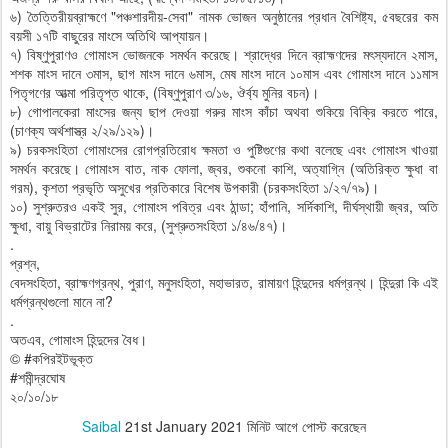
৬) তৈত্তিরীয়ব্রাহ্মণে "পঞ্চশারদীয়-সেবা" নামক ভোজন অনুষ্ঠানের প্রধান বৈশিষ্ট্য, ৫বছরের কম
বয়সী ১৭টি বাছুরের মাংসে অতিথি আপ্যায়ন।
৭) বিষ্ণুপুরাণও গোমাংস ভোজনকে সমর্থন করেছে। শ্রাদ্ধের দিনে ব্রাহ্মণদের মৎস্যদানে ২মাস,
শশক মাংস দানে ৩মাস, ছাগ মাংস দানে ৬মাস, মেষ মাংস দানে ১০মাস এবং গোমাংস দানে ১১মাস
পিতৃগণের আত্মা পরিতৃপ্ত থাকে, (বিষ্ণুপুরাণ ৩/১৬, ঔর্ব্য মুনির বচন)।
৮) গোপালকেরা মাংসের জন্য ছাপ দেওয়া গরুর মাংস কাঁচা অথবা শুকিয়ে বিক্রি করতে পারে,
(চাণক্য অর্থশাস্ত্র ২/২৯/১২৯)।
৯) চরকসংহিতা গোমাংসের রোগপ্রতিরোধ ক্ষমতা ও পুষ্টিগুণের কথা বলেছে এবং গোমাংস খাওয়া
সমর্থন করেছে। গোমাংস বাত, নাক ফোলা, জ্বর, শুকনো কাশি, অত্যাগ্নি (অতিরিক্ত ক্ষুধা বা
গরম), কৃশতা প্রভৃতি অসুখের প্রতিকারে বিশেষ উপকারী (চরকসংহিতা ১/২৭/৭৯)।
১০) সুশ্রুতরও একই সুর, গোমাংস পবিত্র এবং ঠান্ডা; হাঁপানি, সর্দিকাশি, দীর্ঘস্থায়ী জ্বর, অতি
ক্ষুধা, বায়ু বিভ্রাটের নিরাময় করে, (সুশ্রুতসংহিতা ১/৪৬/৪৭)।
.
প্রশ্ন,
বেদসংহিতা, ব্রাহ্মণগ্রন্থ, পুরাণ, মনুসংহিতা, মহাভারত, রামায়ণ হিন্দুদের ধর্মগ্রন্থ। হিন্দুরা কি এই
ধর্মগ্রন্থগুলো মানে না?
.
অতএব, গোমাংস হিন্দুদের বৈধ।
© #কপিরইটভূক্ত
#শমীন্দ্রঘোষ
২০/১০/১৮
Saibal
21st January 2021
মিনিট আগে পোস্ট করেছেন