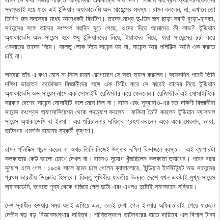
সদস্যরাই হয়ে যাবে এই ইন্ডিয়ান অ্যাকাডেমি অভ সায়েন্সের সদস্য। রামন বললেন, না, এখানে তো
তিরিশ জন সদস্যের মধ্যে আদ্ধেকই ব্রিটিশ। তাদের মধ্যে দু-তিন জন ছাড়া সবাই বুড়ো-হাবড়া,
সায়েন্সের সঙ্গে তাদের সংস্পর্শ বহুদিন ঘুচে গেছে, ওদের দিয়ে আমাদের কী লাভ? ইন্ডিয়ান
অ্যাকাডেমি অভ সায়েন্স হবে শুধু ইন্ডিয়ানদের নিয়ে, ইয়াংদের নিয়ে, যারা সায়েন্সের চর্চা করে
একমাত্র তাদের নিয়ে। ফালতু লোক দিয়ে সায়েন্স হয় না, সায়েন্স আর পলিটিক্স আমি এক করতে
চাই না।
অন্যরা তাঁর এ কথা মেনে না নিলে রামন রেগেমেগে সে সভা ত্যাগ করলেন। কয়েকদিন পরেই তিনি
দক্ষিণ ভারতের কয়েকজন বিজ্ঞানীদের সঙ্গে এক মিটিং করে সে বছরই তাদের নিয়ে ইন্ডিয়ান
অ্যাকাডেমি অভ সায়েন্স নামে এক সোসাইটি রেজিস্টার করে ফেললেন। রেজিস্টার্ড এই সোসাইটিকে
সরকার দেশের সায়েন্স সোসাইটি বলে মেনে নিল না। রামন এবং সুব্বারাও-এর মত দক্ষিণী বিজ্ঞানীরা
সায়েন্স কংগ্রেস অ্যাসোসিয়েশন থেকে পদত্যাগ করলেন। বাকিরা তৈরি করলেন ইন্ডিয়ান ন্যাশনাল
সায়েন্স অ্যাকাডেমি বা ইনসা। এর পরিচালনার দায়িত্ব গ্রহণ করলেন একে একে মেঘনাদ, ভাবা,
ভাটনগর এমনকি রামনের সহকর্মী কৃষ্ণাণ।
রামন পলিটিক্স পছন্দ করেন না অথচ তিনি নিজেই উত্তর-দক্ষিণ বিভাজনে ব্যস্ত – এই ব্যাপারটা
কলকাতার কেউ ভালো চোখে দেখল না। রামনও সুযোগ খুঁজছিলেন কলকাতা ত্যাগের। পরের বছর
সুযোগ এসে গেল। ১৯৩৪ সালে রামন চলে গেলেন ব্যাঙ্গালোরে, ইন্ডিয়ান ইনস্টিট্যুট অভ সায়েন্সের
প্রথম ভারতীয় ডিরেক্টর হিসাবে। কিন্তু পৃথিবীর যাবতীয় উন্নত দেশে যখন একটাই মুখ্য সায়েন্স
অ্যাকাডেমি, ভারতে শূন্য থেকে গজিয়ে গেল দুটো এবং এখনও দুটোই সমানভাবে সক্রিয়।
দেশ স্বাধীন হওয়ার সময় যতই এগিয়ে এল, ততই দেখা গেল ইনসার অধিকর্তারাই পেয়ে যাচ্ছেন
দেশীয় বড় বড় বিজ্ঞানসংস্থার দায়িত্ব। শান্তিস্বরূপ ভাটনগরের হাতে দায়িত্ব এল বিশাল টাকা