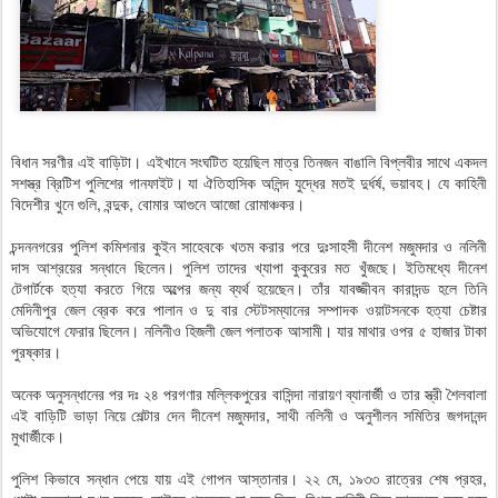
বিধান সরণীর এই বাড়িটা। এইখানে সংঘটিত হয়েছিল মাত্র তিনজন বাঙালি বিপ্লবীর সাথে একদল
সশস্ত্র ব্রিটিশ পুলিশের গানফাইট। যা ঐতিহাসিক অলিন্দ যুদ্ধের মতই দুর্ধর্ষ, ভয়াবহ। যে কাহিনী
বিদেশীর খুনে গুলি, বন্দুক, বোমার আগুনে আজো রোমাঞ্চকর।
চন্দননগরের পুলিশ কমিশনার কুইন সাহেবকে খতম করার পরে দুঃসাহসী দীনেশ মজুমদার ও নলিনী
দাস আশ্রয়ের সন্ধানে ছিলেন। পুলিশ তাদের খ্যাপা কুকুরের মত খুঁজছে। ইতিমধ্যে দীনেশ
টেগার্টকে হত্যা করতে গিয়ে অল্পের জন্য ব্যর্থ হয়েছেন। তাঁর যাবজ্জীবন কারাদন্ড হলে তিনি
মেদিনীপুর জেল ব্রেক করে পালান ও দু বার স্টেটসম্যানের সম্পাদক ওয়াটসনকে হত্যা চেষ্টার
অভিযোগে ফেরার ছিলেন। নলিনীও হিজলী জেল পলাতক আসামী। যার মাথার ওপর ৫ হাজার টাকা
পুরষ্কার।
অনেক অনুসন্ধানের পর দঃ ২৪ পরগণার মল্লিকপুরের বাসিন্দা নারায়ণ ব্যানার্জী ও তার স্ত্রী শৈলবালা
এই বাড়িটি ভাড়া নিয়ে শেল্টার দেন দীনেশ মজুমদার, সাথী নলিনী ও অনুশীলন সমিতির জগদানন্দ
মুখার্জীকে।
পুলিশ কিভাবে সন্ধান পেয়ে যায় এই গোপন আস্তানার। ২২ মে, ১৯৩৩ রাত্রের শেষ প্রহর,