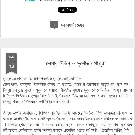
1
মন্তব্যগুলি দেখুন
JAN
লেসার ইভিল ~ সুশোভন পাত্র
14
তৃণমূল কে হারাতে, বিজেপির প্রতীকে তৃণমূল কেই ভোট দিন।
যেমন ধরুন, তৃণমূলের তোলাবাজ শুভেন্দু কে হারাতে, বিজেপির তোলাবাজ শুভেন্দু কে ভোট দিন।
কিম্বা তৃণমূলের ঘুষখোর মুকুল কে হারাতে, বিজেপির ঘুষখোর মুকুল কে ভোট দিন। আসুন, বাংলার
চিটিংবাজ মিডিয়া কে তৃণমূল-বিজেপির বাইনারি ন্যারেটিভে আপনার মাথা খাওয়ার সুযোগ করে দিন।
কিন্তু, খবরদার সিপিএম'র কথা বিশ্বাস করবেন না।
ঐ যে আপনি শুনেছিলেন, সিপিএম বলেছিল 'কৃষি আমাদের ভিত্তি, শিল্প আমাদের ভবিষ্যৎ' –
আসলে আপনি ওটা ষোল আনাই ভুল শুনেছিলেন। মকর-সংক্রান্তির বাজারে ড্রইংরুমের সোফা তে
গা এলিয়ে চুপটি করে এবিপি আনন্দ চালিয়ে বসুন। দেখবেন কিছুক্ষণ পর আপনার মনে হবে
নন্দীগ্রামের কেমিক্যাল হাবটা আসলে বানাতে চেয়েছিল শুভেন্দু অধিকারী। চেয়েছিল অখিল গিরি।