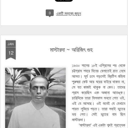
0
একটি মন্তব্য জুড়ুন
JAN
মাস্টারদা ~ অরিজিৎ গুহ
12
১৯৩০ সালের ১৮ই এপ্রিলের পর থেকে
চট্টগ্রাম শহরে দিনের বেলাতেই রাত নেমে
আসত। সূর্য ঢলে পড়লেই ব্রিটিশ মহিলা
পুরুষরা কেউ আর ঘরের বাইরে থাকত না,
সে যত কাজই থাকুক না কেন। তাদের
গ্রাস করেছিল এক অজানা আতঙ্ক।
চারিদিকে তারা ফিসফাস শুনতে পেত ওই,
ওই যে আসছে। ওই শুনেই যে যেখানে
পারত লুকিয়ে পড়ত। তারা সবাই ভুতের
ভয় পেত। সেই ভুতের নাম ছিল
মাস্টারদা।
'মাস্টারদা' এই একটা শব্দই প্রত্যেক