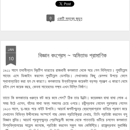
0
একটি মন্তব্য জুড়ুন
JAN
বিজ্ঞান কংগ্রেস ~ অমিতাভ প্রামাণিক
10
১৯১১ সালে তদানীন্তন ব্রিটিশ ভারতের রাজধানী কলকাতা থেকে সরে গেল দিল্লিতে। ল্যুটিয়েন্স
সাহেব এসে ডিজাইন করলেন ল্যুটিয়েন্স ডেলহির। সেখানকার কিছু রেলপথ উপড়ে ফেলে
স্থানান্তরিত করা হল সে কারণে। কলকাতার উন্নতিমূলক কয়েকটা বড়সড় প্রকল্প এ কারণে থেমে
রইল বেশ কয়েক বছর, কেননা সাহেবদের লক্ষ্য এখন দিল্লি নির্মাণ।
তাতে কি কলকাতার গুরুত্ব ফট করে কমে গেল? ঠিক তার উল্টো। কয়েকজন বাঘা বাঘা লোক এ
সময় উঠে এলেন, যাঁদের মাথা অন্য সকলের চেয়ে ওপরে। রবীন্দ্রনাথ নোবেল পুরস্কার পেলেন
১৯১৩ সালে, দু-বছর পরে নাইট উপাধি। আচার্য জগদীশচন্দ্র ক্রেস্কোগ্রাফ বানিয়ে প্রমাণ করে
দেখালেন বিভিন্ন উদ্দীপকের সংস্পর্শে গাছ কেমন প্রতিক্রিয়া দেখায়, তিনি প্রতিষ্ঠা করলেন বসু
বিজ্ঞান মন্দির। আচার্য প্রফুল্লচন্দ্র প্রেসিডেন্সী কলেজ থেকে পাততাড়ি গুটিয়ে চললেন কলকাতা
বিশ্ববিদ্যালয়ের সায়েন্স কলেজে, প্রতিষ্ঠা করলেন স্কুল অভ কেমিস্ট্রি। রাজেন্দ্রনাথ মুখার্জির