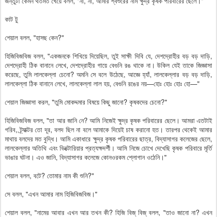
জন্তুটা কেমন থতমত খেয়ে বলল, "না, না, আমার শ্বশুরের নাম ক্ষুদ্র কৃষক পরিবারের ছেলে।"
কাট টু
শেয়াল বলল, "হাসছ কেন?"
হিজিবিজবিজ বলল, "একজনকে শিখিয়ে দিয়েছিল, তুই সাক্ষী দিবি যে, দেশদ্রোহীর বড় বড় দাড়ি,
দেশদ্রোহী ঠিক বানানে লেখে, দেশদ্রোহীর গায়ে বেগুনি রঙ থাকে না। উকিল যেই তাকে জিজ্ঞাসা
করেছে, তুমি লালকেল্লা চেনো? অমনি সে বলে উঠেছে, আজ্ঞে হ্যাঁ, লালকেল্লার বড় বড় দাড়ি,
লালকেল্লা ঠিক বানানে লেখে, লালকেল্লা লাল হয়, বেগুনি রঙের নয়—হোঃ হোঃ হোঃ হো—"
শেয়াল জিজ্ঞাসা করল, "তুমি মোকদ্দমার বিষয়ে কিছু জানো? কৃষকদের চেনো?"
হিজিবিজবিজ বলল, "তা আর জানি নে? আমি নিজেই ক্ষুদ্র কৃষক পরিবারের ছেলে। আমরা এতটাই
গরিব, ট্র্যাক্টর তো দূর, বলদ ছিল না বলে আমাকে দিয়েই চাষ করানো হত। তারপর থেকেই আমার
মাথায় বলদের মত বুদ্ধি। আমি একাধারে ক্ষুদ্র কৃষক পরিবারের ছাত্র, বিদ্যাসাগর কলেজের ছেলে,
লালকেল্লার অতিথি এবং ভিক্টোরিয়ার প্রত্যক্ষদর্শী। আমি নিজে চোখে দেখেছি কৃষক পরিবারে মূর্তি
ভাঙার ঘটনা। এও জানি, বিদ্যাসাগর কলেজে কোনওরকম শ্লোগান ওঠেনি।"
শেয়াল বলল, বটে? তোমার নাম কী শুনি?"
সে বলল, "এখন আমার নাম হিজিবিজ‌বিজ‌।"
শেয়াল বলল, "নামের আবার এখন আর তখন কী? হিজি বিজ্‌ বিজ্‌ বলল, "তাও জানো না? এখন