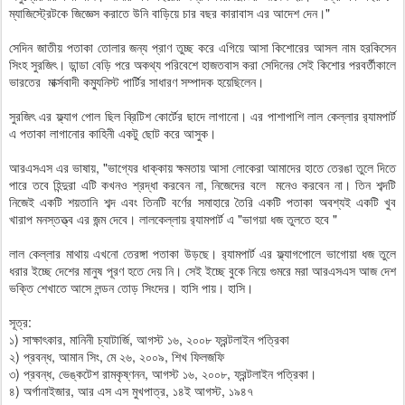
ম্যাজিস্ট্রেটকে জিজ্ঞেস করাতে উনি বাড়িয়ে চার বছর কারাবাস এর আদেশ দেন।"
সেদিন জাতীয় পতাকা তোলার জন্য প্রাণ তুচ্ছ করে এগিয়ে আসা কিশোরের আসল নাম হরকিসেন
সিংহ সুরজিৎ। ডান্ডা বেড়ি পরে অকথ্য পরিবেশে হাজতবাস করা সেদিনের সেই কিশোর পরবর্তীকালে
ভারতের মার্ক্সবাদী কম্যুনিস্ট পার্টির সাধারণ সম্পাদক হয়েছিলেন।
সুরজিৎ এর ফ্ল্যাগ পোল ছিল ব্রিটিশ কোর্টের ছাদে লাগানো। এর পাশাপাশি লাল কেল্লার র‍্যামপার্ট
এ পতাকা লাগানোর কাহিনী একটু ছোট করে আসুক।
আরএসএস এর ভাষায়, "ভাগ্যের ধাক্কায় ক্ষমতায় আসা লোকেরা আমাদের হাতে তেরঙা তুলে দিতে
পারে তবে হিন্দুরা এটি কখনও শ্রদ্ধা করবেন না, নিজেদের বলে মনেও করবেন না। তিন শব্দটি
নিজেই একটি শয়তানি শব্দ এবং তিনটি বর্ণের সমাহারে তৈরি একটি পতাকা অবশ্যই একটি খুব
খারাপ মনস্তত্ত্ব এর জন্ম দেবে। লালকেল্লায় র‍্যামপার্ট এ "ভাগয়া ধজ তুলতে হবে "
লাল কেল্লার মাথায় এখনো তেরঙ্গা পতাকা উড়ছে। র‍্যামপার্ট এর ফ্ল্যাগপোলে ভাগোয়া ধজ তুলে
ধরার ইচ্ছে দেশের মানুষ পূরণ হতে দেয় নি। সেই ইচ্ছে বুকে নিয়ে গুমরে মরা আরএসএস আজ দেশ
ভক্তি শেখাতে আসে লন্ডন তোড় সিংদের। হাসি পায়। হাসি।
সূত্র:
১) সাক্ষাৎকার, মানিনী চ্যাটার্জি, আগস্ট ১৬, ২০০৮ ফ্রন্টলাইন পত্রিকা
২) প্রবন্ধ, আমান সিং, মে ২৬, ২০০৯, শিখ ফিলজফি
৩) প্রবন্ধ, ভেঙ্কটেশ রামকৃষ্ণনন, আগস্ট ১৬, ২০০৮, ফ্রন্টলাইন পত্রিকা।
৪) অর্গানাইজার, আর এস এস মুখপাত্র, ১৪ই আগস্ট, ১৯৪৭