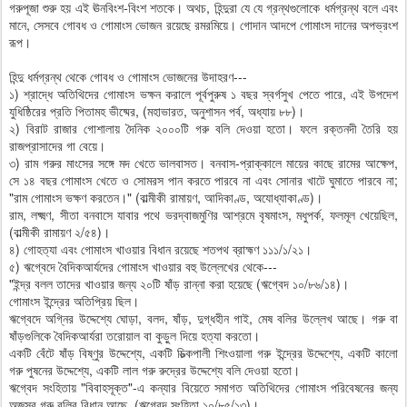
গরুপূজা শুরু হয় এই ঊনবিংশ-বিংশ শতকে। অথচ, হিন্দুরা যে যে গ্রন্থগুলোকে ধর্মগ্রন্থ বলে এবং
মানে, সেসবে গোবধ ও গোমাংস ভোজন রয়েছে রমরমিয়ে। গোদান আদপে গোমাংস দানের অপভ্রংশ
রূপ।
হিন্দু ধর্মগ্রন্থ থেকে গোবধ ও গোমাংস ভোজনের উদাহরণ---
১) শ্রাদ্ধে অতিথিদের গোমাংস ভক্ষন করালে পূর্বপুরুষ ১ বছর স্বর্গসুখ পেতে পারে, এই উপদেশ
যুধিষ্ঠিরের প্রতি পিতামহ ভীষ্মের, (মহাভারত, অনুশাসন পর্ব, অধ্যায় ৮৮)।
২) বিরাট রাজার গোশালায় দৈনিক ২০০০টি গরু বলি দেওয়া হতো। ফলে রক্তনদী তৈরি হয়
রাজপ্রাসাদের গা বেয়ে।
৩) রাম গরুর মাংসের সঙ্গে মদ খেতে ভালবাসত। বনবাস-প্রাক্কালে মায়ের কাছে রামের আক্ষেপ,
সে ১৪ বছর গোমাংস খেতে ও সোমরস পান করতে পারবে না এবং সোনার খাটে ঘুমাতে পারবে না;
"রাম গোমাংস ভক্ষণ করতেন।" (বাল্মীকী রামায়ণ, আদিকাণ্ড, অযোধ্যাকাণ্ড)।
রাম, লক্ষ্মণ, সীতা বনবাসে যাবার পথে ভরদ্বাজমুণির আশ্রমে বৃষমাংস, মধুপর্ক, ফলমূল খেয়েছিল,
(বাল্মীকী রামায়ণ ২/৫৪)।
৪) গোহত্যা এবং গোমাংস খাওয়ার বিধান রয়েছে শতপথ ব্রাহ্মণ ১১১/১/২১।
৫) ঋগ্বেদে বৈদিকআর্যদের গোমাংস খাওয়ার বহু উল্লেখের থেকে---
"ইন্দ্র বলল তাদের খাওয়ার জন্য ২০টি ষাঁড় রান্না করা হয়েছে (ঋগ্বেদ ১০/৮৬/১৪)।
গোমাংস ইন্দ্রের অতিপ্রিয় ছিল।
ঋগ্বেদে অগ্নির উদ্দেশ্যে ঘোড়া, বলদ, ষাঁড়, দুগ্ধহীন গাই, মেষ বলির উল্লেখ আছে। গরু বা
ষাঁড়গুলিকে বৈদিকআর্যরা তরোয়াল বা কুড়ুল দিয়ে হত্যা করতো।
একটি বেঁটে ষাঁড় বিষ্ণুর উদ্দেশ্যে, একটি চিত্‍কপালী শিংওয়ালা গরু ইন্দ্রের উদ্দেশ্যে, একটি কালো
গরু পুষনের উদ্দেশ্যে, একটি লাল গরু রুদ্রের উদ্দেশ্যে বলি দেওয়া হতো।
ঋগ্বেদ সংহিতায় "বিবাহসূক্ত"-এ কন্যার বিয়েতে সমাগত অতিথিদের গোমাংস পরিবেষনের জন্য
অজস্র গরু বলির বিধান আছে, (ঋগ্বেদ সংহিতা ১০/৮৫/১৩)।