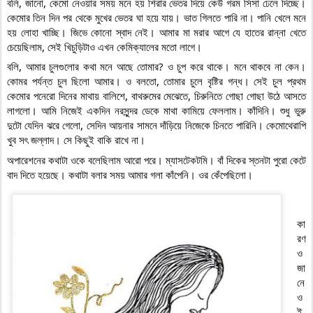
বলি, জানো, কেমো নেওয়ার সময় মনে হয় শিরার ভেতর দিয়ে কেউ গরম সিসা ঢেলে দিচ্ছে। 
কেমোর তিন দিন পর থেকে মুখের ভেতর ঘা হয়ে যায়। ভাত গিলতে পারি না। পানি খেলে মনে 
হয় লোহা খাচ্ছি। জিভে কোনো স্বাদ নেই। আমার মা মরার আগে যে হাতের রান্না খেতে 
চেয়েছিলাম, সেই খিচুড়িটাও এখন কেমিক্যালের মতো লাগে।
বলি, আমার চুলগুলোর কথা মনে আছে তোমার? ও চুপ করে থাকে। মনে থাকবে না কেন। 
কোমর পর্যন্ত চুল ছিলো আমার। ও বলতো, তোমার চুলে বৃষ্টির গন্ধ। সেই চুল প্রথম 
কেমোর পনেরো দিনের মাথায় বালিশে, বাথরুমের মেঝেতে, চিরুনিতে গোছা গোছা উঠে আসতে 
লাগলো। আমি নিজেই একদিন নরসুন্দর ডেকে মাথা কামিয়ে ফেললাম। কাঁদিনি। শুধু ভুরু 
দুটো যেদিন ঝরে গেলো, সেদিন আয়নার সামনে দাঁড়িয়ে নিজেকে চিনতে পারিনি। কেমোথেরাপি 
খুব সৎ জল্লাদ। সে কিছুই বাকি রাখে না।
অপারেশনের কথাটা ওকে বলেছিলাম আরো পরে। ম্যাসটেকটমি। বাঁ দিকের স্তনটা পুরো কেটে 
বাদ দিতে হয়েছে। কথাটা বলার সময় আমার গলা কাঁপেনি। ওর কেঁপেছিলো।
কা
রণ 
ও 
জা
নে 
ও
ই 