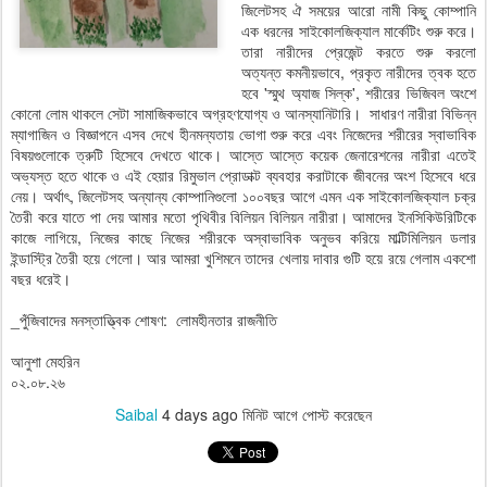
জিলেটসহ ঐ সময়ের আরো নামী কিছু কোম্পানি
এক ধরনের সাইকোলজিক্যাল মার্কেটিং শুরু করে।
তারা নারীদের প্রেজেন্ট করতে শুরু করলো
অত্যন্ত কমনীয়ভাবে, প্রকৃত নারীদের ত্বক হতে
হবে 'স্মুথ অ্যাজ সিল্ক', শরীরের ভিজিবল অংশে
কোনো লোম থাকলে সেটা সামাজিকভাবে অগ্রহণযোগ্য ও আনস্যানিটারি। সাধারণ নারীরা বিভিন্ন
ম্যাগাজিন ও বিজ্ঞাপনে এসব দেখে হীনমন্যতায় ভোগা শুরু করে এবং নিজেদের শরীরের স্বাভাবিক
বিষয়গুলোকে ত্রুটি হিসেবে দেখতে থাকে। আস্তে আস্তে কয়েক জেনারেশনের নারীরা এতেই
অভ্যস্ত হতে থাকে ও এই হেয়ার রিমুভাল প্রোডাক্ট ব্যবহার করাটাকে জীবনের অংশ হিসেবে ধরে
নেয়। অর্থাৎ, জিলেটসহ অন্যান্য কোম্পানিগুলো ১০০বছর আগে এমন এক সাইকোলজিক্যাল চক্র
তৈরী করে যাতে পা দেয় আমার মতো পৃথিবীর বিলিয়ন বিলিয়ন নারীরা। আমাদের ইনসিকিউরিটিকে
কাজে লাগিয়ে, নিজের কাছে নিজের শরীরকে অস্বাভাবিক অনুভব করিয়ে মাল্টিমিলিয়ন ডলার
ইন্ডাস্ট্রি তৈরী হয়ে গেলো। আর আমরা খুশিমনে তাদের খেলায় দাবার গুটি হয়ে রয়ে গেলাম একশো
বছর ধরেই।
_পুঁজিবাদের মনস্তাত্ত্বিক শোষণ: লোমহীনতার রাজনীতি
আনুশা মেহরিন
০২.০৮.২৬
Saibal
4 days ago
মিনিট আগে পোস্ট করেছেন