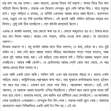
চার মাস পর বের হলাম। ওজন বাড়লো, চোখের নিচের গর্ত ভরলো। বাসায় ফিরে তিন মাস 
সত্যিই ক্লিন ছিলাম। তারপর এক বিকেলে ফেসবুক খুলে দেখি অথৈর বিয়ে। গায়ে হলুদের 
ছবি। হলুদ শাড়িতে ও হাসছে, যে হাসিটা একসময় আমার জন্য বরাদ্দ ছিলো। ক্যাপশনে 
লেখা, অ্যান্ড সো দ্য নিউ চ্যাপ্টার বিগিনস। ওই রাতেই আমি শাকিল ভাইয়ের নম্বরে কল 
দিলাম। সেন্টু ভাই ঠিক বলেছিলো। প্লে বাটনটা রাস্তায়ই ছিলো।
এরপর যে কাজটা করলাম, তার কোনো ক্ষমা হয় না। কোনো অজুহাতও হয় না। টাকার জন্য 
ঘরে হাত দিলাম আবার। মায়ের শেষ সম্বল, নানির দেওয়া বালা জোড়া। মা হাতেনাতে 
ধরলেন।
চিৎকার করলেন না। শুধু বালাটা আমার হাতে দিয়ে বললেন, নে বাবা, বেইচা খা। তাও চুরি 
করিস না। বাবা সেই রাতে আমার সামনে দাঁড়িয়ে আশ্চর্যরকম শান্ত গলায় বললেন, আজ 
থেকে তুই আমার কাছে মরা। এই বাড়িতে তোর জায়গা নাই। তিন্নি দরজার আড়াল থেকে 
দেখছিলো। আমার লক্ষ্মী বোনটা। যে ছোটবেলায় আমার প্লেট থেকে ভাত খেতো, সে আর 
আমার চোখের দিকে তাকায় না।
এখন আমি একটা মেসে থাকি। শাকিল ভাই এখন আর মহল্লায় দাঁড়ায় না। কালো একটা 
গাড়িতে ঘোরে। কাউন্সিলরের প্রোগ্রামে মালা পরে। তার পুরোনো কাস্টমারদের মধ্যে দুইজন 
গত বছর মরে গেছে। একজন ছাদ থেকে লাফ দিয়ে। আরেকজন আদনান। হ্যাঁ, সেই 
আদনান, যে আমাকে প্রথম ফয়েলটা এগিয়ে দিয়েছিলো। চব্বিশ বছর বয়সে ঘুমের মধ্যে হার্ট 
বন্ধ হয়ে গেলো। ডাক্তার বললো, মেথ বহুদিন ধরে হার্টটাকে খেয়ে ফেলছিলো। ওর জানাজায় 
লোক হয়েছিলো এগারোজন। ফেসবুকে তিন দিন শোক। তারপর সবাই ভুলে গেছে। আমাদের 
জেনারেশন মরলে নিউজফিডে একটা রেস্ট ইন পিস হয়। এই যা! 