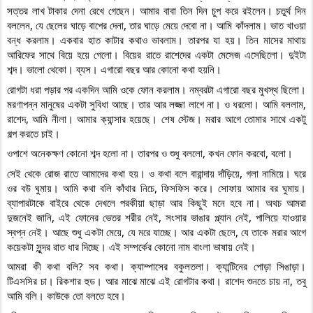
সত্তর লাখ টাকার দেনা রেখে গেছেন। আমার বাবা তিন দিন চুপ করে রইলেন। চতুর্থ দিন 
বললেন, যে ছেলের ঘাড়ে বাপের দেনা, তার ঘাড়ে মেয়ে দেবো না। আমি কাঁদলাম। ভাত খাওয়া 
বন্ধ করলাম। একবার হাত কাটার কথাও ভাবলাম। তারপর যা হয়। তিন মাসের মাথায় 
আরিফের সাথে বিয়ে হয়ে গেলো। বিয়ের রাতে রাশেদের একটা মেসেজ এসেছিলো। দুইটা 
শব্দ। ভালো থেকো। ব্যস। এগারো বছর আর কোনো কথা হয়নি।
রোগটা ধরা পড়ার পর একদিন আমি ওকে ফোন করলাম। নম্বরটা এগারো বছর মুখস্থ ছিলো। 
মরণাপন্ন মানুষের একটা সুবিধা আছে। তার আর লজ্জা লাগে না। ও ধরলো। আমি বললাম, 
রাশেদ, আমি নীলা। আমার ক্যান্সার হয়েছে। শেষ স্টেজ। মরার আগে তোমার সাথে একটু 
গল্প করতে চাই।
ওপাশে অনেকক্ষণ কোনো শব্দ হলো না। তারপর ও শুধু বললো, কখন ফোন করবো, বলো।
সেই থেকে রোজ রাতে আমাদের কথা হয়। ও কথা বলে বারান্দায় দাঁড়িয়ে, গলা নামিয়ে। ঘরে 
ওর বউ ঘুমায়। আমি কথা বলি কাঁথার নিচে, ফিসফিস করে। সোফায় আমার বর ঘুমায়। 
ব্যাপারটাকে বাইরে থেকে দেখলে পরকীয়া ছাড়া আর কিছুই মনে হবে না। অথচ আমরা 
দুজনেই জানি, এই ফোনের ভেতর শরীর নেই, সংসার ভাঙার প্ল্যান নেই, পালিয়ে যাওয়ার 
স্বপ্ন নেই। আছে শুধু একটা মেয়ে, যে মরে যাচ্ছে। আর একটা ছেলে, যে তাকে মরার আগে 
কয়েকটা সুন্দর রাত ধার দিচ্ছে। এই সম্পর্কের কোনো নাম বাংলা ভাষায় নেই।
আমরা কী কথা বলি? সব কথা। ক্যাম্পাসের বকুলতলা। ক্যান্টিনের পোড়া সিঙাড়া। 
টিএসসির চা। রিকশার হুড। আর মাঝে মাঝে এই রোগটার কথা। রাশেদ শুনতে চায় না, তবু 
আমি বলি। কাউকে তো বলতে হবে।