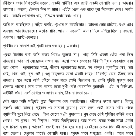
টেবিলের ওপর সিগারেটের ফয়েল, একটা লাইটার আর ছোট্ট একটা গোলাপি দানা। আদনান 
হাসলো। বললো, টেনশন নিস না মামা। এইটা খেলে এক রাতে পুরা সিলেবাস শেষ। সবাই 
খায়। আর্মির পোলাপান খায়, বিসিএস ক্যাডাররাও খায়।
আমি না করেছিলাম। সত্যি বলছি, প্রথমে না করেছিলাম। তারপর ভোর চারটায়, যখন চোখ 
জ্বলছে আর সিলেবাসের অর্ধেক বাকি, আদনান ফয়েলটা আমার দিকে এগিয়ে দিলো। বললো, 
একবার। জাস্ট একবার।
পৃথিবীর সব সর্বনাশ এই শব্দটা দিয়ে শুরু হয়। একবার।
প্রথম টানটার কথা আমি কবরে গিয়েও ভুলবো না। পোড়া মিষ্টি একটা ধোঁয়া গলা দিয়ে 
নামলো। আর দশ সেকেন্ডের মাথায় মনে হলো মাথার ভেতরের উনিশটা ট্যাব একসাথে বন্ধ 
হয়ে গেলো। প্রথমবারের মতো, জীবনে প্রথমবারের মতো, সব শান্ত। ক্লান্তি নেই, ভয় 
নেই, খিদা নেই, ঘুম নেই। শুধু বিদ্যুতের মতো একটা শিহরণ শিরদাঁড়া বেয়ে উঠছে আর 
নামছে। মনে হলো আমি চাইলে আজ রাতে গোটা সিলেবাস না, গোটা পৃথিবী মুখস্থ করে 
ফেলতে পারবো। মনে হলো আমার মতো সুখী কেউ কোনোদিন জন্মায়নি। এই যে ফিলিংটা, 
এইটাই ফাঁদ। স্বর্গ দেখিয়ে ও আপনার নাম, ঠিকানা লিখে নেয়।
সেই রাতে আমি সত্যিই পুরো সিলেবাস শেষ করেছিলাম। পরীক্ষাও ভালো হলো। কিন্তু 
স্বর্গের ভাড়া আছে। দুইদিন পর নামলো ক্র্যাশ। মনে হলো কেউ আমার শরীর থেকে 
ব্যাটারিটা খুলে নিয়ে গেছে। টানা ষোলো ঘণ্টা ঘুমালাম। ঘুম ভেঙে দেখি পৃথিবীর রংটাই বদলে 
গেছে। সব ধূসর। সব বিস্বাদ। সবাই বিরক্তিকর। আর মাথার ভেতর মশার মতো একটা 
সূক্ষ্ম চিন্তা ঘুরছে। আরেকটা হলেই সব ঠিক হয়ে যায়। ব্রেইনের ভেতর হিসাবটা এভাবেই 
বসে গেলো। প্রেশার মানেই গোলাপি দানা। প্রথম মাসে সপ্তাহে একটা। পরের মাসে 