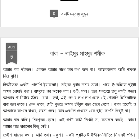
0
একটি মন্তব্য জুড়ুন
AUG
বাবা ~ তাইমুর মাহমুদ শমীক
5
আমার বাবা দুইজন। একজন আমার সাথে আর কথা বলে না। আরেকজনকে আমি পকেটে 
নিয়ে ঘুরি।  
দ্বিতীয়জন একটা গোলাপি ট্যাবলেট। সাইজে বুটের দানার মতো। গায়ে ইংরেজিতে দুইটা 
অক্ষর খোদাই করা। রাস্তায় ওর অনেক নাম। গুটি, মাল। তবে সবচেয়ে চালু নামটা শুনলে 
আপনার গা শিউরে উঠবে। বাবা। হ্যাঁ, এই দেশের লাখ লাখ ছেলে ওই গোলাপি জিনিসটাকে 
বাবা বলে ডাকে। কেন ডাকে, সেটা বুঝতে আমার চব্বিশ বছর লেগে গেলো। বাবার মতোই ও 
আপনাকে আগলে রাখবে, ভরসা দেবে। আর একদিন দেখবেন ওকে ছাড়া আপনি কিছুই না।
আমার নাম রাফি। মিরপুরের ছেলে। এই গল্পটা আমি লিখছি না, কনফেস করছি। কারণ 
আমার আর হারানোর কিছু নেই।
তেইশ সালের কথা। আমি তখন একুশ। একটা প্রাইভেট ইউনিভার্সিটিতে সিএসই পড়ি। 