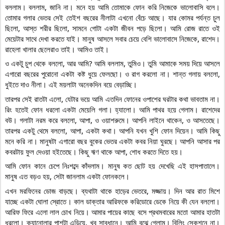
বললাম। বললাম, জানি না। মনে হয় আমি তোমাকে ফোন করি নিজেকে ভালোবাসি বলে। 
তোমার গলার ভেতর সেই তেইশ বছরের নীলাটা এখনো বেঁচে আছে। যার কোমর পর্যন্ত চুল 
ছিলো, আস্ত শরীর ছিলো, সামনে গোটা একটা জীবন পড়ে ছিলো। আমি রোজ রাতে ওই 
মেয়েটার সাথে দেখা করতে যাই। মানুষ আসলে সবার চেয়ে বেশি ভালোবাসে নিজেকে, রাশেদ। 
রাহেলা খালার ছেলেরাও তাই। আমিও তাই।
ও একটু চুপ থেকে বললো, আর আমি? আমি বললাম, তুমিও। তুমি আমাকে সময় দিয়ে আসলে 
এগারো বছরের পুরোনো একটা কষ্ট ধুয়ে ফেলছো। ও রাগ করলো না। শান্ত গলায় বললো, 
ধুইতে দাও নীলা। এই ময়লাটা অনেকদিন বয়ে বেড়াচ্ছি।
তারপর সেই রাতটা এলো, যেটার ভয়ে আমি এতদিন ফোনের ওপাশের ঘরটার কথা ভাবতাম না। 
রিং হতেই ফোন ধরলো একটা মেয়েলি গলা। হ্যালো। আমি পাথর হয়ে গেলাম। রাশেদের 
বউ। গলাটা নরম করে বললো, আপা, ও ওয়াশরুমে। আপনি লাইনে থাকেন, ও আসতেছে। 
তারপর একটু থেমে বললো, আপা, একটা কথা। আপনি যখন খুশি ফোন দিয়েন। আমি কিছু 
মনে করি না। মানুষটা এগারো বছর বুকের ভেতর একটা কবর নিয়া ঘুরছে। আপনি আসার পর 
কবরটায় ফুল দেওয়া হইতেছে। কিছু ঋণ থাকে আপা, শোধ করতে দিতে হয়।
আমি ফোন কানে চেপে নিঃশব্দে কাঁদলাম। মানুষ কত ছোট হয় দেখেছি এই হাসপাতালে। 
মানুষ এত বড়ও হয়, সেটা জানলাম একটা ফোনকলে।
এখন মরফিনের ডোজ বাড়ছে। ব্যথাটা থাকে হাড়ের ভেতরে, মজ্জায়। দিন আর রাত মিশে 
যাচ্ছে একটা ঘোলা স্রোতে। কাল ডাক্তার আরিফকে করিডোরে ডেকে নিয়ে কী যেন বললো। 
আরিফ ফিরে এলো লাল চোখ নিয়ে। আমার পায়ের কাছে বসে প্রথমবারের মতো আমার হাতটা 
ধরলো। ক্যানোলার পাশটা এড়িয়ে, খুব সাবধানে। আমি বুঝে গেলাম। বিলিং সেকশনে না। 