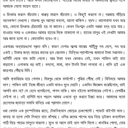
এক মাস টাইম। আমি কসম কেটেছিলাম। সতেরো দিনের মাথায় ও আদনানের ফ্ল্যাটে এসে 
আমাকে পেলো ফয়েল হাতে।
ও চিৎকার করলে বাঁচতাম। থাপ্পড় মারলে বাঁচতাম। ও কিছুই করলো না। দরজায় দাঁড়িয়ে 
অনেকক্ষণ দেখলো। তারপর খুব আস্তে বললো, ভালো থাকিস। ব্যস। ভালোবাসা যখন মরে 
যায়, কোনো চিৎকার চেঁচামেচি হয় না জানেন। কেবল নিঃশব্দে একটা দরজা বন্ধ হয়ে যায়। 
যাওয়ার সময় ও একবারও আমার হাতের দিকে তাকালো না। হাতের তালুর ওই লেখাটা আমার 
আর জানা হলো না। কোনোদিন হবেও না।
এরপরের অধ্যায়গুলো দ্রুত বলি। কারণ নেশার গল্পের মাঝের পার্টটুকু সব দেশে, সব ঘরে 
একই। টাকার জন্য মায়ের কানের দুল বেচলাম। তিন্নির ল্যাপটপের জমানো টাকা সরালাম। 
ভার্সিটি থেকে নাম কাটা গেলো। আর টাকা যখন কোথাও নেই, তখন শাকিল ভাই হাত 
বাড়ালো। এলাকার বড় ভাই। বললো, মামা, মাল টানবি টাকা লাগবো না। খালি দুই এক 
জায়গায় পৌঁছায় দিবি।
আমি ক্যারিয়ার হয়ে গেলাম। মিরপুর থেকে ফার্মগেট। পুরিয়া পৌঁছে দেই। বিনিময়ে আমার 
ভাগ। শাকিল ভাই নিজে জীবনে একটা দানাও মুখে দেয়নি। একদিন জিজ্ঞেস করেছিলাম, ভাই 
আপনি খান না? সে হেসে বলেছিলো, পাগল নাকি। মাল হইলো কাস্টমারের লেইগা। বেপারীর 
লেইগা না। ওই হাসিটা মনে পড়লে আমার এখনো খুন করতে ইচ্ছা করে। আমাদের মতো 
ছেলেদের জ্যান্ত সমাধি বানিয়ে ওরা প্রাসাদ তোলে।
ধরা খেলাম এক বৃহস্পতিবার রাতে, টেকনিক্যাল মোড়ের চেকপোস্টে। পকেটে বাইশটা দানা। 
থানায় যা হলো সেটা লিখতে হাত কাঁপছে। ওসির রুমের পাশের ঘরে নিয়ে দুইজন কনস্টেবল 
লাঠি দিয়ে পায়ের তালুতে মারলো। মুখে যা আসে তাই বলে গালি দিলো। খানকির পোলা, তোর 