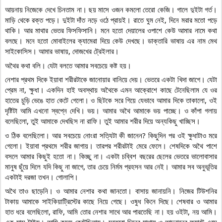
আয়নায় নিজেকে দেখে চিনতাম না। ছয় মাসে ওজন কমলো তেরো কেজি। গালে দুইটা গর্ত। 
মাড়ি থেকে রক্ত পড়ে। দুইটা দাঁত নড়ে ওঠে প্রায়ই। রাতে ঘুম নেই, দিনে মরার মতো পড়ে 
থাকি। আর মাথার ভেতর ফিসফিসানি। মনে হতো দেয়ালের ওপাশে কেউ আমার নামে কথা 
বলছে। মনে হতো মোবাইলের ক্যামেরা দিয়ে কেউ দেখছে। ডাক্তারি ভাষায় এর নাম মেথ 
সাইকোসিস। আমার ভাষায়, দোজখের ট্রেইলার।
অথৈর কথা বলি। যেটা বলতে আমার সবচেয়ে কষ্ট হয়।
নেশার প্রথম দিকে ইয়াবা শরীরটাকে জানোয়ার বানিয়ে দেয়। ভেতরে একটা খিদা জাগে। যেটা 
প্রেম না, ক্ষুধা। একদিন হাই অবস্থায় অথৈকে এমন আক্রোশে কাছে টেনেছিলাম যে ওর 
হাতের চুড়ি ভেঙে হাত কেটে গেলো। ও ছিটকে সরে গিয়ে যেভাবে আমার দিকে তাকালো, ওই 
দৃষ্টিটা আমি এখনো স্বপ্নে দেখি। ভয়। আমার অথৈ আমাকে ভয় পাচ্ছে। ও কাঁপা গলায় 
বলেছিলো, তুই আমাকে দেখছিস না রাফি। তুই আমার শরীর দিয়ে অন্যকিছু খাচ্ছিস।
ও ঠিক বলেছিলো। আর সবচেয়ে নোংরা সত্যিটা কী জানেন? কিছুদিন পর ওই ক্ষুধাটাও মরে 
গেলো। ইয়াবা প্রথমে শরীর জাগায়। তারপর শরীরটাই মেরে ফেলে। শেষদিকে অথৈ পাশে 
বসলে আমার কিছুই হতো না। কিচ্ছু না। একটা চব্বিশ বছরের ছেলের ভেতরে ভালোবাসার 
মানুষ ছুঁয়ে দিলে যদি কিছু না জাগে, তার চেয়ে নির্মম প্রহসন আর নেই। আমার সব অনুভূতির 
একটাই দরজা তখন। গোলাপি। 
অথৈ তাও ছাড়েনি। ও আমার নেশার কথা জানতো। বাসায় জানায়নি। নিজের টিউশনির 
টাকায় আমাকে সাইকিয়াট্রিস্টের কাছে নিয়ে গেছে। ওষুধ কিনে দিছে। শেষবার ও আমার 
হাত ধরে বলেছিলো, রাফি, আমি তোর নেশার সাথে আর পারতেছি না। হয় ওইটা, নয় আমি। 