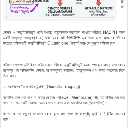
টি
ভ
স্ট্রেস ও অ্যান্টিঅক্সিডেন্ট খালি হওয়া: গ্লুকোজকে সরবিটলে ভাঙতে শরীরের NADPH নামক
একটি অত্যন্ত গুরুত্বপূর্ণ অণু খরচ হয়। এই NADPH-এর কাজ হলো আমাদের শরীরের
সবচেয়ে শক্তিশালী অ্যান্টিঅক্সিডেন্ট Glutathione (গ্লুটাথিয়ন)-কে পুনরায় সক্রিয় রাখা।
পলিয়ল পাথওয়ে অতিরিক্ত সক্রিয় হলে শরীরের অ্যান্টিঅক্সিডেন্ট কভার শেষ হয়ে যায়। ফলে কোষে
প্রাবল্য পায় অক্সিডেটিভ স্ট্রেস, যা ভাস্কুলার ড্যামেজ, ইনফ্ল্যামেশন এবং দ্রুত বার্ধক্যের দিকে
নিয়ে যায়।
২. সরবিটলের "অসমোটিক ট্র্যাপ" (Osmotic Trapping)
সরবিটল এমন এক যৌগ যা সহজে কোষের পর্দা (Cell Membrane) পার হয়ে বাইরে বের হতে
পারে না। ফলে এটি কোষের ভেতরে জমতে থাকে এবং জল টেনে নেয় (অসমোসিস)।
চোখে: চোখের লেন্সের ভেতরের কোষ ফুলে যায়, ফলে প্রাক-প্রৌঢ়ত্বেই ছানি (Cataract)
পড়ে।