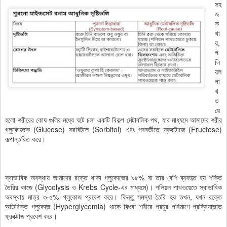
সহ
জ
ক
থা
য়,
প
লি
য়ল
পা
থ
ও
য়ে
হলো শরীরের কোষ গুলির মধ্যে ঘটে চলা একটি বিকল্প মেটাবলিক পথ, যার মাধ্যমে আমাদের শরীর
গ্লুকোজকে (Glucose) সরবিটলে (Sorbitol) এবং পরবর্তীতে ফ্রুক্টোজে (Fructose)
রূপান্তরিত করে।
স্বাভাবিক অবস্থায় আমাদের রক্তে থাকা গ্লুকোজের ৯৫% বা তার বেশি ব্যবহৃত হয় শক্তি
তৈরির কাজে (Glycolysis ও Krebs Cycle-এর মাধ্যমে)। পলিয়ল পাথওয়েতে স্বাভাবিক
অবস্থায় মাত্র ৩-৫% গ্লুকোজ প্রবেশ করে। কিন্তু সমস্যা তৈরি হয় তখন, যখন রক্তে
অতিরিক্ত গ্লুকোজ (Hyperglycemia) থাকে কিংবা শরীরে প্রচুর পরিমাণে প্রক্রিয়াজাত
ফ্রুক্টোজ প্রবেশ করে।