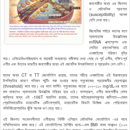
জনগোষ্ঠীর মধ্যে এর জিনগত
ও মেটাবলিক প্রবণতা
(susceptibility) অনেক
বেশি দেখা যায়।
জিনোমিক পর্যায়ে বদলের ফলে
অ্যালডোজ রিডাক্টেজের
mRNA এক্সপ্রেশন এবং
লোহিত রক্তকণিকায় এই
এনজাইমের পরিমাণ বৃদ্ধি
পায়। এপিডেমিওলজিক্যাল বা মহামারী সংক্রান্ত সমীক্ষায় দেখা গেছে যে পূর্ব এশীয়, দক্ষিণ-পূর্ব
এশীয় এবং উত্তর ভারতীয় জনগোষ্ঠীর মধ্যে এই জেনেটিক উস্কানিদাতা র প্রাদুর্ভাব বেশ বেশি।
যাদের মধ্যে CT বা TT জেনোটাইপ রয়েছে, তাদের শরীরে এনজাইমের এই উচ্চমাত্রার
উপস্থিতির কারণে পলিয়ল শান্টিং শুরু হওয়ার জন্য গ্লুকোজের প্রয়োজনীয় থ্রেশহোল্ড
(threshold) কমে যায়। এর ফলে ফাস্টিং গ্লুকোজের মাত্রা ১০০–১১০ mg/dL-এর মতো
কম থাকলেও অ্যালডোজ রিডাক্টেজ সক্রিয় হয়ে ওঠে। ফলস্বরূপ, এশীয় জনগোষ্ঠীর যেসব
ব্যক্তির মধ্যে এই -106T অ্যালিল রয়েছে, তাদের মাইক্রোভাস্কুলার জটিলতা—যেমন
প্রোলিফারেটিভ ডায়াবেটিক রেটিনোপ্যাথি, ডায়াবেটিক কিডনি ডিজিজ এবং পেরিফেরাল
পলিনিউরোপ্যাথির ঝুঁকি অনেক গুণ বেড়ে যায়।
এই জিনগত সংবেদনশীলতা এশীয়দের নির্দিষ্ট এশিয়ান মেটাবলিক ফেনোটাইপ -এর সাথে
সম্মিলিতভাবে কাজ করে। এই ফেনোটাইপের বৈশিষ্ট্য হলো—কম BMI থাকা সত্ত্বেও (>২৩
kg/m²) শরীরে ভিসেরাল ফ্যাটের (পেটের মেদ) উচ্চ শতাংশ, প্রাথমিক ধাপে ইনসুলিন নিঃসরণের