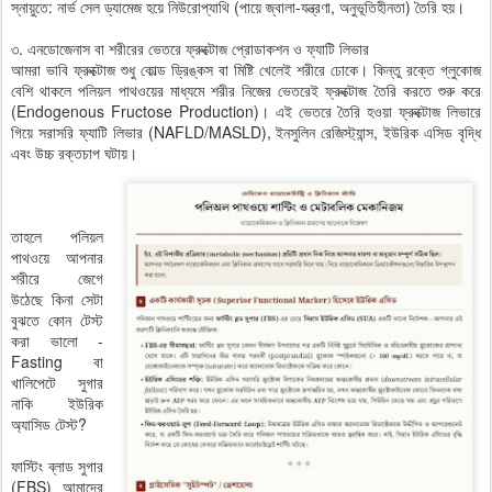
স্নায়ুতে: নার্ভ সেল ড্যামেজ হয়ে নিউরোপ্যাথি (পায়ে জ্বালা-যন্ত্রণা, অনুভূতিহীনতা) তৈরি হয়।
৩. এনডোজেনাস বা শরীরের ভেতরে ফ্রুক্টোজ প্রোডাকশন ও ফ্যাটি লিভার
আমরা ভাবি ফ্রুক্টোজ শুধু কোল্ড ড্রিঙ্কস বা মিষ্টি খেলেই শরীরে ঢোকে। কিন্তু রক্তে গ্লুকোজ
বেশি থাকলে পলিয়ল পাথওয়ের মাধ্যমে শরীর নিজের ভেতরেই ফ্রুক্টোজ তৈরি করতে শুরু করে
(Endogenous Fructose Production)। এই ভেতরে তৈরি হওয়া ফ্রুক্টোজ লিভারে
গিয়ে সরাসরি ফ্যাটি লিভার (NAFLD/MASLD), ইনসুলিন রেজিস্ট্যান্স, ইউরিক এসিড বৃদ্ধি
এবং উচ্চ রক্তচাপ ঘটায়।
তাহলে পলিয়ল
পাথওয়ে আপনার
শরীরে জেগে
উঠেছে কিনা সেটা
বুঝতে কোন টেস্ট
করা ভালো -
Fasting বা
খালিপেটে সুগার
নাকি ইউরিক
অ্যাসিড টেস্ট?
ফাস্টিং ব্লাড সুগার
(FBS) আমাদের