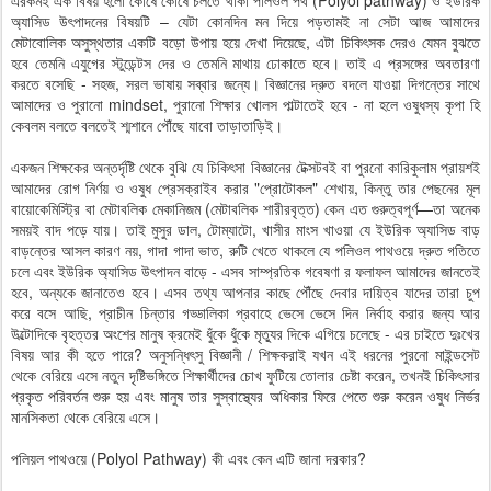
অ্যাসিড উৎপাদনের বিষয়টি – যেটা কোনদিন মন দিয়ে পড়তামই না সেটা আজ আমাদের
মেটাবোলিক অসুস্থতার একটি বড়ো উপায় হয়ে দেখা দিয়েছে, এটা চিকিৎসক দেরও যেমন বুঝতে
হবে তেমনি এযুগের স্টুডেন্টস দের ও তেমনি মাথায় ঢোকাতে হবে। তাই এ প্রসঙ্গের অবতারণা
করতে বসেছি - সহজ, সরল ভাষায় সব্বার জন্যে। বিজ্ঞানের দ্রুত বদলে যাওয়া দিগন্তের সাথে
আমাদের ও পুরানো mindset, পুরানো শিক্ষার খোলস পাল্টাতেই হবে - না হলে ওষুধস্য কৃপা হি
কেবলম বলতে বলতেই শ্মশানে পৌঁছে যাবো তাড়াতাড়িই।
একজন শিক্ষকের অন্তর্দৃষ্টি থেকে বুঝি যে চিকিৎসা বিজ্ঞানের টেক্সটবই বা পুরনো কারিকুলাম প্রায়শই
আমাদের রোগ নির্ণয় ও ওষুধ প্রেসক্রাইব করার "প্রোটোকল" শেখায়, কিন্তু তার পেছনের মূল
বায়োকেমিস্ট্রি বা মেটাবলিক মেকানিজম (মেটাবলিক শারীরবৃত্ত) কেন এত গুরুত্বপূর্ণ—তা অনেক
সময়ই বাদ পড়ে যায়। তাই মুসুর ডাল, টোম্যাটো, খাসীর মাংস খাওয়া যে ইউরিক অ্যাসিড বাড়
বাড়ন্তের আসল কারণ নয়, গাদা গাদা ভাত, রুটি খেতে থাকলে যে পলিওল পাথওয়ে দ্রুত গতিতে
চলে এবং ইউরিক অ্যাসিড উৎপাদন বাড়ে - এসব সাম্প্রতিক গবেষণা র ফলাফল আমাদের জানতেই
হবে, অন্যকে জানাতেও হবে। এসব তথ্য আপনার কাছে পৌঁছে দেবার দায়িত্ব যাদের তারা চুপ
করে বসে আছি, প্রাচীন চিন্তার গড্ডালিকা প্রবাহে ভেসে ভেসে দিন নির্বাহ করার জন্য আর
উল্টোদিকে বৃহত্তর অংশের মানুষ ক্রমেই ধুঁকে ধুঁকে মৃত্যুর দিকে এগিয়ে চলেছে - এর চাইতে দুঃখের
বিষয় আর কী হতে পারে? অনুসন্ধিৎসু বিজ্ঞানী / শিক্ষকরাই যখন এই ধরনের পুরনো মাইন্ডসেট
থেকে বেরিয়ে এসে নতুন দৃষ্টিভঙ্গিতে শিক্ষার্থীদের চোখ ফুটিয়ে তোলার চেষ্টা করেন, তখনই চিকিৎসার
প্রকৃত পরিবর্তন শুরু হয় এবং মানুষ তার সুস্বাস্থ্যের অধিকার ফিরে পেতে শুরু করেন ওষুধ নির্ভর
মানসিকতা থেকে বেরিয়ে এসে।
পলিয়ল পাথওয়ে (Polyol Pathway) কী এবং কেন এটি জানা দরকার?