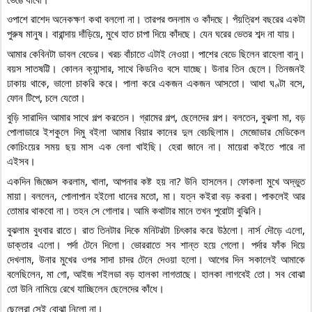
ওপাশে রাশেদ অনেকক্ষণ কথা বললো না। তারপর শুনলাম ও কাঁদছে। পঁয়ত্রিশ বছরের একটা 
পুরুষ মানুষ। বারান্দায় দাঁড়িয়ে, মুখে হাত চাপা দিয়ে কাঁদছে। যেন ঘরের ভেতর শব্দ না যায়।
আমার কেবিনটা ডাবল বেডের। খরচ বাঁচাতে এটাই নেওয়া। পাশের বেডে ছিলেন রাহেলা বানু। 
বয়স সাতষট্টি। কোলন ক্যান্সার, সাথে কিডনিও বসে যাচ্ছে। উনার তিন ছেলে। তিনজনই 
ঢাকায় থাকে, ভালো চাকরি করে। পালা করে একজন একজন আসতো। আধা ঘণ্টা বসে, 
ফোন টিপে, চলে যেতো।
বুড়ি সারাদিন আমার সাথে গল্প করতেন। গ্রামের গল্প, ছেলেদের গল্প। বলতেন, বুঝলা মা, বড় 
পোলাডারে ইশকুলে দিমু বইলা আমার বিয়ার কানের দুল বেচছিলাম। মেজোডার মেডিকেল 
কোচিংয়ের সময় ছয় মাস এক বেলা খাইছি। হেরা জানে না। মায়েরা কইতে পারে না 
এইসব।
একদিন জিজ্ঞেস করলাম, খালা, আপনার কষ্ট হয় না? উনি হাসলেন। ফোকলা মুখে অদ্ভুত 
মায়া। বললেন, পোলাপান হইলো ধানের মতো, মা। যত্ন কইরা বড় করবা। পাকলেই আর 
তোমার থাকবো না। তহন সে গোলার। আমি কথাটার মানে তখন পুরোটা বুঝিনি।
বুঝলাম বুধবার রাতে। রাত তিনটার দিকে মনিটরটা চিৎকার করে উঠলো। নার্স দৌড়ে এলো, 
ডাক্তার এলো। পর্দা টেনে দিলো। ভোররাতে সব শান্ত হয়ে গেলো। পর্দার ফাঁক দিয়ে 
দেখলাম, উনার মুখের ওপর সাদা চাদর টেনে দেওয়া হলো। আগের দিন সকালেই আমাকে 
বলেছিলেন, মা গো, আইজ শইলডা বড় হালকা লাগতাছে। হালকা লাগবেই তো। সব বোঝা 
তো উনি নামিয়ে রেখে যাচ্ছিলেন ছেলেদের কাঁধে।
ছেলেরা সেই বোঝা নিলো না।