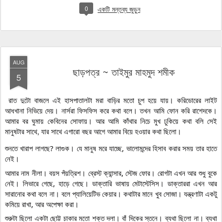
0
একটি মন্তব্য জুড়ুন
AUG
ছাড়পত্র ~ তাইমুর মাহমুদ শমীক
5
রাত দুটো বাজলে এই হাসপাতালটা মরা বাড়ির মতো চুপ হয়ে যায়। করিডোরের লাইট 
আধখানা নিভিয়ে দেয়। নার্সরা ফিসফিস করে কথা বলে। তখন আমি ফোন করি রাশেদকে। 
আমার বর ঘুমায় কেবিনের সোফায়। আর আমি কাঁথার নিচে মুখ ঢুকিয়ে কথা বলি সেই 
মানুষটার সাথে, যার সাথে এগারো বছর আগে আমার বিয়ে হওয়ার কথা ছিলো।
শুনতে খারাপ লাগছে? লাগুক। যে মানুষ মরে যাচ্ছে, ভালোমন্দের হিসাব করার সময় তার হাতে 
নেই।
আমার নাম নীলা। বয়স পঁয়ত্রিশ। ব্রেস্ট ক্যান্সার, স্টেজ ফোর। রোগটা এখন আর শুধু বুকে 
নেই। লিভারে গেছে, হাড়ে গেছে। ডাক্তারি ভাষায় মেটাস্টেসিস। ডাক্তাররা এখন আর 
সারানোর কথা বলে না। বলে প্যালিয়েটিভ কেয়ার। কথাটার মানে খুব সোজা। যন্ত্রণাটা একটু 
কমিয়ে রাখা, আর অপেক্ষা করা।
শুরুটা ছিলো একটা ছোট্ট চাকার মতো শক্ত দলা। বাঁ দিকের স্তনে। ব্যথা ছিলো না। ব্যথা 