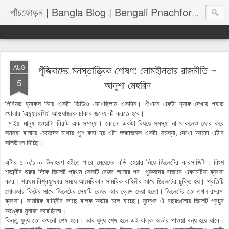
পাঁচফোড়
পাঁচফোড়ন | Bangla Blog | Bengali Pnachforon
পুঁজিবাদের মনস্তাত্ত্বিক শোষণ: লোমহীনতার রাজনীতি ~
AUG
5
আনুশা মেহরিন
পিরিয়ড হ্যাকস নিয়ে একটা ভিডিও দেখেছিলাম একদিন। ঐখানে একটা হ্যাক দেখায় প্যাড
খোলার 'এম্ব্যারেসিং' আওয়াজকে ঢাকার জন্যে কী করতে হবে।
মাইয়া মানুষ হওয়াটা বিরাট এক সমস্যা। কোনো একটা বিষয়ে সমস্যা না থাকলেও জোর করে
সমস্যা বানায়ে মেয়েদের মাথায় পুশ করা হয় এটা লজ্জাজনক একটা সমস্যা, দেখো আমরা এটার
সলিউশন দিচ্ছি।
এটার ১০০/১০০ উদাহরণ হইতে পারে মেয়েদের বডি হেয়ার নিয়ে জিলেটের কারসাজিটা। বিংশ
শতাব্দীর শুরুর দিকে জিলেট প্রথম সেফটি রেজর আনার পর পুরুষদের বাজারে একচেটিয়া ব্যবসা
করে। প্রথম বিশ্বযুদ্ধের সময়ে আমেরিকান সামরিক বাহিনীর সাথে জিলেটের চুক্তি হয়। প্রতিটি
সোলজার কিটের সাথে জিলেটের সেফটি রেজর আর ব্লেড দেয়া হতো। জিলেটের তো তখন রমরমা
ব্যবসা। সামরিক বাহিনীর কাছে বাল্ক অর্ডার চলে যাচ্ছে। যুদ্ধের ঐ বছরগুলোয় জিলেট প্রচুর
অঙ্কের মুনাফা করেছিলো।
কিন্তু যুদ্ধ তো কখনো শেষ হবে। আর যুদ্ধ শেষ হলে এই বাল্ক অর্ডার পাওয়া বন্ধ হয়ে যাবে।