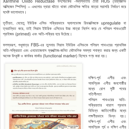
Xanthine Oxido Reductase উৎসেচকের -মধ্যস্থতায় তৈরী ROS (রিয়্যাক্টিভ
অক্সিজেন স্পিসিস) – এগুলোর দ্বারা ঘটতে থাকা মেটাবলিক ক্ষতির মাত্রা সরাসরি নির্ধারণ করে
যথেষ্ট ভালোভাবে।
তৃতীয়ত, যেহেতু ইউরিক এসিড সক্রিয়ভাবে অ্যালডোজ রিডাক্টেজকে upregulate বা
ত্বরান্বিত করে, তাই সিরাম ইউরিক এসিডের উচ্চ মাত্রা নির্দেশ করে যে পলিয়ল পাথওয়েটি
প্রাইজড (primed) এবং অতি-সক্রিয় হয়ে উঠেছে।
ফলস্বরূপ, শুধুমাত্র FBS-এর তুলনায় সিরাম ইউরিক এসিডকে পলিয়ল পাথওয়ের প্রাথমিক
অতি-সক্রিয়তা এবং এনডোজেনাস ফ্রুক্টোজ-জনিত মেটাবলিক সমস্যা শনাক্ত করার জন্য একটি
অনেক উৎকৃষ্ট ও কার্যকর মার্কার (functional marker) হিসেবে গণ্য করা হয়।
দক্ষিণ-পূর্ব এশীয় এবং
সামগ্রিক এশীয় জনগোষ্ঠীর
মধ্যে রোগ সৃষ্টি পথের
গতিশীলতা
পলিয়ল পাথওয়ের অতি-
সক্রিয়তার খারাপ প্রভাব
বিভিন্ন জাতিগোষ্ঠীর মধ্যে
লক্ষণীয়ভাবে ভিন্ন হয়।
দক্ষিণ-পূর্ব এশীয় এবং
সামগ্রিক পূর্ব ও দক্ষিণ এশীয়