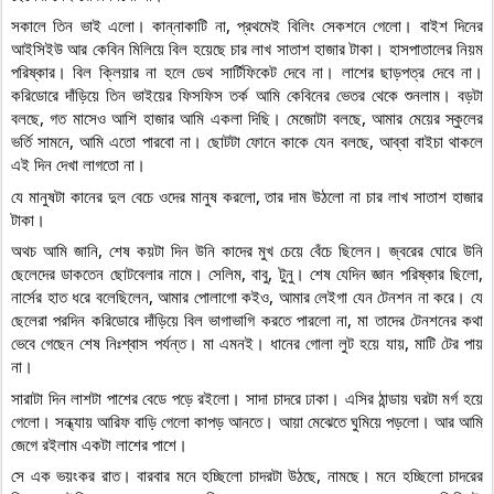
সকালে তিন ভাই এলো। কান্নাকাটি না, প্রথমেই বিলিং সেকশনে গেলো। বাইশ দিনের 
আইসিইউ আর কেবিন মিলিয়ে বিল হয়েছে চার লাখ সাতাশ হাজার টাকা। হাসপাতালের নিয়ম 
পরিষ্কার। বিল ক্লিয়ার না হলে ডেথ সার্টিফিকেট দেবে না। লাশের ছাড়পত্র দেবে না। 
করিডোরে দাঁড়িয়ে তিন ভাইয়ের ফিসফিস তর্ক আমি কেবিনের ভেতর থেকে শুনলাম। বড়টা 
বলছে, গত মাসেও আশি হাজার আমি একলা দিছি। মেজোটা বলছে, আমার মেয়ের স্কুলের 
ভর্তি সামনে, আমি এতো পারবো না। ছোটটা ফোনে কাকে যেন বলছে, আব্বা বাইচা থাকলে 
এই দিন দেখা লাগতো না।
যে মানুষটা কানের দুল বেচে ওদের মানুষ করলো, তার দাম উঠলো না চার লাখ সাতাশ হাজার 
টাকা।
অথচ আমি জানি, শেষ কয়টা দিন উনি কাদের মুখ চেয়ে বেঁচে ছিলেন। জ্বরের ঘোরে উনি 
ছেলেদের ডাকতেন ছোটবেলার নামে। সেলিম, বাবু, টুনু। শেষ যেদিন জ্ঞান পরিষ্কার ছিলো, 
নার্সের হাত ধরে বলেছিলেন, আমার পোলাগো কইও, আমার লেইগা যেন টেনশন না করে। যে 
ছেলেরা পরদিন করিডোরে দাঁড়িয়ে বিল ভাগাভাগি করতে পারলো না, মা তাদের টেনশনের কথা 
ভেবে গেছেন শেষ নিঃশ্বাস পর্যন্ত। মা এমনই। ধানের গোলা লুট হয়ে যায়, মাটি টের পায় 
না।
সারাটা দিন লাশটা পাশের বেডে পড়ে রইলো। সাদা চাদরে ঢাকা। এসির ঠান্ডায় ঘরটা মর্গ হয়ে 
গেলো। সন্ধ্যায় আরিফ বাড়ি গেলো কাপড় আনতে। আয়া মেঝেতে ঘুমিয়ে পড়লো। আর আমি 
জেগে রইলাম একটা লাশের পাশে।
সে এক ভয়ংকর রাত। বারবার মনে হচ্ছিলো চাদরটা উঠছে, নামছে। মনে হচ্ছিলো চাদরের 