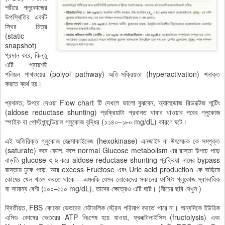
শরীরে গ্লুকোজের
উপস্থিতির একটি
স্থির চিত্র
(static
snapshot)
প্রদান করে, কিন্তু
এটি প্রায়শই
পলিয়ল পাথওয়ের (polyol pathway) অতি-সক্রিয়তা (hyperactivation) শনাক্ত
করতে ব্যর্থ হয়।
প্রথমত, উপরে দেওয়া Flow chart টি দেখলে ভালো বুঝবেন, অ্যালডোজ রিডাক্টেজ শান্টিং
(aldose reductase shunting) প্রক্রিয়াটা প্রধানত খাবার খাওয়ার পরের গ্লুকোজ
স্পাইক বা পোস্টপ্র্যান্ডিয়াল গ্লুকোজ বৃদ্ধির (>১৪০–১৮০ mg/dL) কারণে ঘটে।
এই অতিরিক্ত গ্লুকোজ হেক্সোকাইনেজ (hexokinase) এনজাইম বা উৎসেচক কে সমপৃক্ত
(saturate) করে ফেলে, ফলে normal Glucose metabolism এর রাস্তা উপচে পড়ে
বাড়তি glucose হু হু করে aldose reductase shunting প্রক্রিয়া নামের bypass
রাস্তায় ঢুকে পড়ে, আর excess Fructose এবং Uric acid production কে বাড়িয়ে
কোষের খেল খতম করতে থাকে —এমনকি যেসব লোকেদের সকালের ফাস্টিং গ্লুকোজ স্বাভাবিক
বা সামান্য বেশী (১০০–১১০ mg/dL), তাদের ক্ষেত্রেও এটি ঘটে। (নীচের ছবি দেখুন )
দ্বিতীয়ত, FBS কোষের ভেতরের মেটাবলিক স্ট্রেস পরিমাপ করতে পারে না। অন্যদিকে ইউরিক
এসিড কোষের ভেতরের ATP নিঃশেষ হয়ে যাওয়া, ফ্রুক্টোলাইসিস (fructolysis) এবং