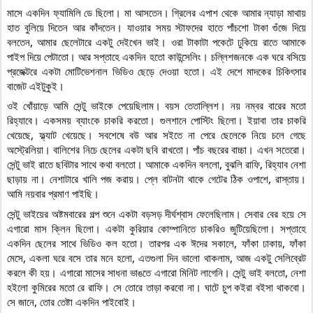
মাসে একদিন ফ্যামিলি ডে ছিলো। মা আসতেন। গ্রিলের এপাশ থেকে আমার ন্যাড়া মাথায় 
হাত বুলিয়ে দিতেন আর কাঁদতেন। যাওয়ার সময় স্টাফদের হাতে পাঁচশো টাকা গুঁজে দিয়ে 
বলতেন, আমার ছেলেটারে একটু দেইখেন ভাই। ওরা টাকাটা পকেটে ঢুকিয়ে রাতে আমাকে 
পাইপ দিয়ে পেটাতো। আর সপ্তাহে একদিন হতো কাউন্সেলিং। চল্লিশজনকে এক ঘরে বসিয়ে 
প্রজেক্টরে একটা মোটিভেশনাল ভিডিও ছেড়ে দেওয়া হতো। এই দেশে মাদকের চিকিৎসার 
বাজেট এইটুকুই।
ওই খোঁয়াড়ে আমি সেন্টু ভাইকে পেয়েছিলাম। বয়স তেতাল্লিশ। নয় নম্বর বারের মতো 
রিহ্যাবে। একসময় ব্যাংকে চাকরি করতো। গুলশানে পোস্টিং ছিলো। ইয়াবা তার চাকরি 
খেয়েছে, ফ্ল্যাট খেয়েছে। সবশেষে বউ আর সইতে না পেরে ছেলেকে নিয়ে চলে গেছে 
অস্ট্রেলিয়া। বালিশের নিচে ছেলের একটা ছবি রাখতো। পাঁচ বছরের বাচ্চা। এখন সতেরো। 
সেন্টু ভাই রাতে ছবিটার সাথে কথা বলতো। আমাকে একদিন বললো, বুঝলি রাফি, রিহ্যাব নেশা 
ছাড়ায় না। নেশাটারে খালি পজ করায়। প্লে বাটনটা থাকে গেটের ঠিক ওপাশে, রাস্তায়। 
আমি নয়বার প্রমাণ পাইছি।
সেন্টু ভাইয়ের অষ্টমবারের গল্প শুনে একটা বড়সড় দীর্ঘশ্বাস ফেলেছিলাম। সেবার বের হয়ে সে 
এগারো মাস ক্লিন ছিলো। একটা কুরিয়ার কোম্পানিতে চাকরিও জুটিয়েছিলো। সপ্তাহে 
একদিন ছেলের সাথে ভিডিও কল হতো। তারপর এক ঈদের সকালে, ফাঁকা ঢাকায়, ফাঁকা 
মেসে, একলা ঘরে বসে তার মনে হলো, এতগুলা দিন ভালো থাকলাম, আজ একটু সেলিব্রেট 
করলে কী হয়। এগারো মাসের সাধনা ভাঙতে এগারো মিনিট লাগেনি। সেন্টু ভাই বলতো, নেশা 
হইলো কুমিরের মতো রে রাফি। সে তোরে তাড়া করবো না। ঘাটে চুপ কইরা বইসা থাকবো। 
সে জানে, তোর তেষ্টা একদিন পাইবোই।