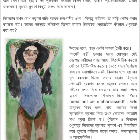
আর সেনাবাহিনী ছাড়ার পর পুরুষদের সবসময় ক্লিন শেভড থাকার প্রয়োজনীয়তাও এতটা
থাকবেনা। সুতরাং মুনাফা কিছুটা হলেও কমে আসবে।
জিলেটের তখন চোখ পড়লো বাকি অর্ধেক জনগোষ্ঠীর ওপর। কিন্তু নারীদের তো দাড়ি শেইভ করার
ঝামেলা নাই। তাদের সমস্যার সলিউশন হিসেবে তাহলে জিলেটের প্রোডাক্টকে কীভাবে প্রেজেন্ট
করা যায়?
উত্তর হলো, নতুন একটা সমস্যা তৈরী করে।
'পার্ফেক্ট নারী' হওয়ার জন্যে সোশ্যাল যেই
প্রেশার নারীদের ওপর আছে, জিলেট ঠিক করলো
সেটাকে ইউটিলাইজ করবে। ১৯১৫ সালে 'হার্পারস
বাজারস' ম্যাগাজিনে একটা বিজ্ঞাপন ছাপা হয় যার
মূল বক্তব্য ছিলো তাদের হেয়ার রিমুভাল
প্রোডাক্ট ব্যবহার করলে সমুদ্রে যাওয়ার সময়
শরীরের লোম নিয়ে মেয়েদের আর লজ্জা পেতে
হবেনা। বিজ্ঞাপনের শিরোনাম ছিলো 'You
need not be embarrassed!'। অথচ
হাস্যকর বিষয় হলো, বডি হেয়ারের মতো
স্বাভাবিক ব্যাপার নিয়ে তখন মেয়েদের অতোটা
মাথা ব্যথা ছিলো না। পুঁজিবাদ ও বিজ্ঞাপন
শুধুমাত্র নিজেদের ব্যবসার স্বার্থে এই বিষয়টিকে
করে তুললো নারীদের জন্যে লজ্জার, অস্বাস্থ্যকর
ও আনফেমিনিন।