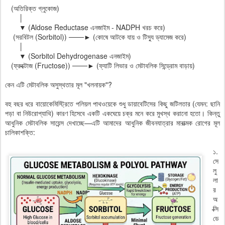
(অতিরিক্ত গ্লুকোজ)
│
▼ (Aldose Reductase এনজাইম - NADPH খরচ করে)
(সরবিটল (Sorbitol)) ───► (কোষে আটকে যায় ও টিস্যু ড্যামেজ করে)
│
▼ (Sorbitol Dehydrogenase এনজাইম)
(ফ্রুক্টোজ (Fructose)) ───► (ফ্যাটি লিভার ও মেটাবলিক সিন্ড্রোম বাড়ায়)
কেন এটি মেটাবলিক অসুস্থতার মূল "খলনায়ক"?
বহু বছর ধরে বায়োকেমিস্ট্রিতে পলিয়ল পাথওয়েকে শুধু ডায়াবেটিসের কিছু জটিলতার (যেমন: ছানি
পড়া বা নিউরোপ্যাথি) কারণ হিসেবে একটি একঘেয়ে চক্র মনে করে মুখস্থ করানো হতো। কিন্তু
আধুনিক মেটাবলিক সায়েন্স দেখাচ্ছে—এটি আমাদের আধুনিক জীবনযাত্রার মারাত্মক রোগের মূল
চালিকাশক্তি:
১.
সে
লু
লা
র
অ
ক্সি
ডে