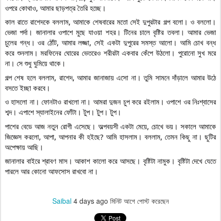
ওপরে কোথাও, আমার ছাড়পত্র তৈরি হচ্ছে।
কাল রাতে রাশেদকে বললাম, আমাকে শেষবারের মতো সেই দুপুরটার গল্প বলো। ও বললো। 
ভেজা পর্দা। জানালার ওপাশে মুছে যাওয়া শহর। টিনের চালে বৃষ্টির তবলা। আমার ভেজা 
চুলের গন্ধ। ওর ঠোঁট, আমার লজ্জা, সেই একটা দুপুরের সমস্ত আলো। আমি চোখ বন্ধ 
করে শুনলাম। মরফিনের ঘোরের ভেতরেও শরীরটা একবার কেঁপে উঠলো। পুরোনো সুখ মরে 
না। সে শুধু ঘুমিয়ে থাকে।
গল্প শেষ হলে বললাম, রাশেদ, আমার জানাজায় এসো না। তুমি সামনে দাঁড়ালে আমার উঠে 
বসতে ইচ্ছা করবে।
ও হাসলো না। ফোনটাও রাখলো না। আমরা দুজন চুপ করে রইলাম। ওপাশে ওর নিঃশ্বাসের 
শব্দ। এপাশে স্যালাইনের ফোঁটা। টুপ। টুপ। টুপ।
পাশের বেডে আজ নতুন রোগী এসেছে। অল্পবয়সী একটা মেয়ে, চোখে ভয়। সকালে আমাকে 
জিজ্ঞেস করলো, আপা, আপনার কী হইছে? আমি হাসলাম। বললাম, তেমন কিছু না। ছুটির 
অপেক্ষায় আছি।
জানালার বাইরে শ্রাবণ মাস। আকাশ কালো করে আসছে। বৃষ্টিটা নামুক। বৃষ্টিটা দেখে যেতে 
পারলে আর কোনো আফসোস রাখবো না।     
Saibal
4 days ago
মিনিট আগে পোস্ট করেছেন