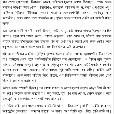
রাত জেগে ভ্যালোরেন্ট, ডিসকর্ডে আড্ডা, ফাইভারে টুকটাক লোগো ডিজাইন। মাথার ভেতর 
সারাক্ষণ উনিশটা ট্যাব খোলা। সিজিপিএ, ক্লায়েন্ট, কানাডার স্বপ্ন, বাবার প্রেশারের ওষুধ, 
ছোটবোন তিন্নির টিউশনের বেতন। আমাদের জেনারেশনটাই এমন। সবকিছুর সাথে 
কানেক্টেড। অথচ কারো সাথে কানেক্টেড না। বুকের ভেতর সারাক্ষণ একটা লো ব্যাটারি সাইন 
জ্বলে।
আর আমরা সবাই পালাই। কেউ রিলসে, কেউ গেমে, কেউ হাসতে হাসতে ডিপ্রেশনের মিম 
বানায়। বড়রা বলে আমরা অলস। আমরা অকৃতজ্ঞ। তারা বোঝে না, চল্লিশ লাখ বেকারের 
লাইনে দাঁড়িয়ে ভবিষ্যতের দিকে তাকালে ঠিক কী দেখা যায়। আমরা কেউ ভালো নেই। আমি 
শুধু পালানোর সবচেয়ে খারাপ দরজাটা বেছে নিয়েছিলাম, এই যা তফাত।
ওই ঝাপসা জীবনে একটাই স্বস্তির ব্যাপার ছিলো। অথৈ। আমার ক্লাসমেট। টিএসসিতে 
না। আমাদের প্রেম হতো ইউনিভার্সিটির সিঁড়িতে আর মেট্রোরেলে। ও টিফিন বক্সে নুডলস 
আনতো দুইজনের জন্য। প্ল্যান ছিলো, গ্র্যাজুয়েশনের পর দুজনে আইইএলটিএস দেবো। 
কানাডা যাবো। স্নো দেখবো। অথৈ বলতো, তুই খালি পাশটা কর রাফি। বাকিটা আমি 
সামলাবো। কেউ আমার দায়িত্ব নিতে চাইছে, এই ফিলিংসটাই আমার জীবনের সেরা নেশা 
ছিলো। তখনো জানতাম না।
অথৈর একটা পাগলামি ছিলো। মন ভালো থাকলে ও আমার হাতের তালুতে আঙুল দিয়ে কী যেন 
লিখতো। জিজ্ঞেস করলে বলতো না। শুধু বলতো, তুই পাশ করে বের হ, সেদিন বলবো। আমি 
হাত মুঠো করে রাখতাম, যেন লেখাটা পড়ে না যায়।
সেমিস্টার ফাইনালের আগের সপ্তাহে ঘটনাটা ঘটলো। তিন রাত ঘুমাইনি। দুইটা ব্যাকলগ, 
ক্লায়েন্টের ডেডলাইন। আদনান বললো, ওর বাসায় গ্রুপ স্টাডি হবে। গিয়ে দেখি স্টাডি না। 