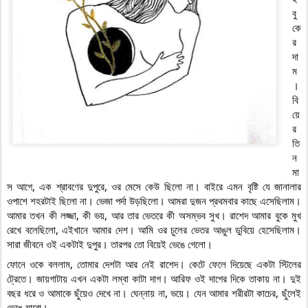
বু
কে
র 
দা
ম
। 
বি
য়ে
র 
তি
ন 
মা
স আগে, এক শ্রাবণের দুপুরে, ওর মেসে কেউ ছিলো না। বাইরে এমন বৃষ্টি যে জানালার 
ওপাশে শহরটাই ছিলো না। ভেজা পর্দা উড়ছিলো। আমরা দুজন প্রথমবার কাছে এসেছিলাম। 
আমার তখন কী লজ্জা, কী ভয়, আর তার ভেতরে কী অসম্ভব সুখ। রাশেদ আমার বুকে মুখ 
রেখে বলেছিলো, এইখানে আমার দেশ। আমি ওর চুলের ভেতর আঙুল ডুবিয়ে হেসেছিলাম। 
সারা জীবনে ওই একটাই দুপুর। তারপর তো বিয়েই ভেঙে গেলো।
ফোনে ওকে বললাম, তোমার দেশটা আর নেই রাশেদ। কেটে ফেলে দিয়েছে একটা স্টিলের 
ট্রেতে। জায়গাটায় এখন একটা লম্বা কাটা দাগ। আরিফ ওই দাগের দিকে তাকায় না। দুই 
বছর ধরে ও আমাকে ছুঁয়েও দেখে না। ঘেন্নায় না, ভয়ে। যেন আমার শরীরটা কাচের, ছুঁলেই 
ভেঙে যাবো।