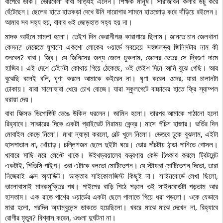
বাপেরে ডাক। ভোরবেলা বাবা সত্যিই এলেন। শিক্ষক মানুষ। সারাজীবন কলার উঁচু করে 
হেঁটেছেন। ছেলের হাতে হাতকড়া দেখে উনি দারোগার সামনে হাতজোড় করে দাঁড়িয়ে রইলেন। 
আমার সব সহ্য হয়, বাবার ওই জোড়হাত সহ্য হয় না।
মাদক আইনে মামলা হলো। তেইশ দিন কেরানীগঞ্জ কারাগারে ছিলাম। জানতে চান জেলখানা 
কেমন? মেঝেতে ঘুমানো একশো লোকের ওয়ার্ডে সবচেয়ে সহজলভ্য জিনিসটার নাম কী 
শুনবেন? বাবা। জ্বি। যে জিনিসের জন্য জেলে ঢুকলাম, জেলের ভেতর সে দ্বিগুণ দামে 
হাজির। এই দেশে চেইনটা কোথায় গিয়ে ঠেকেছে, ওই তেইশ দিনে আমি বুঝে গেছি। আর 
বুঝেছি বলেই বলি, ঘৃণা করলে আমাকে কইরেন না। ঘৃণা করেন ওদের, যারা চালানটা 
ঢোকায়। যারা মাসোহারা খেয়ে চোখ বোজে। যারা স্কুলগেটে বাচ্চাদের হাতে ফ্রি স্যাম্পল 
ধরায়া দেয়।
বাবা ফিক্সড ডিপোজিট ভেঙে উকিল ধরলেন। জামিন হলো। তারপর আমাকে পাঠানো হলো 
রিহ্যাবে। সাভারের দিকে একটা প্রাইভেট নিরাময় কেন্দ্র। মাসে পঁচিশ হাজার। ভর্তির দিন 
মোবাইল কেড়ে নিলো। মাথা ন্যাড়া করলো, বেল্ট খুলে নিলো। ভেতরে ঢুকে বুঝলাম, এইটা 
হাসপাতাল না, খোঁয়াড়। চল্লিশজন ছেলে দুইটা ঘরে। ভোর পাঁচটায় ঠান্ডা পানিতে গোসল। 
খাবারে মাছি মরে লেপ্টে থাকে। উইথড্রয়ালের যন্ত্রণায় কেউ চিৎকার করলে ট্রিটমেন্ট 
একটাই, পিভিসি পাইপ। ওরা এটাকে বলতো মোটিভেশন। যে স্টাফরা মোটিভেশন দিতো, তারা 
নিজেরাই এক্স অ্যাডিক্ট। ডাক্তার সাইকোলজিস্ট কিছুই না। সাইনবোর্ডে লেখা ছিলো, 
ভালোবাসাই মাদকমুক্তির পথ। পাইপের বাড়ি পিঠে পড়লে ওই সাইনবোর্ডটা পড়তাম আর 
হাসতাম। এক রাতে পাশের ওয়ার্ডের একটা ছেলে পালাতে গিয়ে ধরা পড়লো। ওকে যেভাবে 
মারা হলো, পরদিন অ্যাম্বুলেন্স ডাকতে হয়েছিলো। খবরে মাঝে মাঝে দেখেন না, রিহ্যাবে 
রোগীর মৃত্যু? বিশ্বাস করেন, ওগুলা দুর্ঘটনা না।