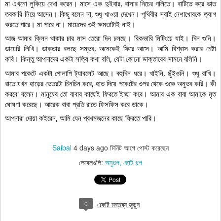
মা এখনো লুকিয়ে দেখা করেন। মাসে এক দুইবার, বাসার নিচের গলিতে। বাটিতে করে ভাত 
তরকারি নিয়ে আসেন। কিছু বলেন না, শুধু খাওয়া দেখেন। পৃথিবীর সবাই নেশাখোরকে ত্যাগ 
করতে পারে। মা পারে না। মায়েদের ওই ক্ষমতাটাই নাই।
আজ আমার ক্লিন থাকার চার মাস তেরো দিন চলছে। রিকভারি মিটিংয়ে যাই। দিন গুনি। 
ডায়েরি লিখি। ডাক্তার বলছে সম্ভব, অনেকেই ফিরে আসে। আমি বিশ্বাস করার চেষ্টা 
করি। কিন্তু আপনাদের একটা সত্যি কথা বলি, যেটা কোনো ডাক্তারের সামনে বলিনি।
আমার পকেটে একটা গোলাপি ট্যাবলেট আছে। বহুদিন ধরে। খাইনি, ছুঁইওনি। শুধু রাখি। 
রাতে যখন হাড়ের ভেতরটা চিনচিন করে, হাত দিয়ে পকেটের ওপর থেকে ওকে অনুভব করি। কী 
করবো বলেন। মানুষের তো বাবার কাছেই ফিরতে ইচ্ছা করে। আমার এক বাবা আমাকে মৃত 
ঘোষণা করেছে। আরেক বাবা প্রতি রাতে ফিসফিস করে ডাকে।
আপনারা দোয়া কইরেন, আমি যেন প্রথমজনের কাছে ফিরতে পারি।     
Saibal
4 days ago
মিনিট আগে পোস্ট করেছেন
লেবেলগুলি:
অনুগল্প
ছোট গল্প
0
একটি মন্তব্য জুড়ুন