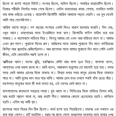
ছিলো না বলেই পাত্তা দিইনি। সংসার ছিলো, অফিস ছিলো। শাশুড়ির ডায়াবেটিস ছিলো। 
নিজের শরীরটা লিস্টের সবার শেষে ছিলো। যেদিন ডাক্তারের কাছে গেলাম, ততদিনে দলাটা 
তার কাজ গুছিয়ে এনেছে। বায়োপসি রিপোর্টটা আরিফ আমাকে পড়তে দেয়নি। ওর মুখ দেখেই 
আমি পড়ে ফেলেছিলাম।
আরিফ ভালো মানুষ। দশ বছরের সংসারে একটা দিনও খারাপ ব্যবহার করেনি। বিল দেয়, 
ওষুধ আনে। ডাক্তারের সাথে ইংরেজিতে কথা বলে। রিপোর্টের ফাইল তারিখ ধরে ধরে 
সাজায়। ও ভালোবাসে দায়িত্ব দিয়ে। কিন্তু আমার তো এখন আর দায়িত্ব লাগে না। আমার 
এখন গল্প লাগে। পুরোনো দিনের গল্প। আরিফের সাথে আমার পুরোনো দিন মানে ফার্নিচারের 
কিস্তি আর ফ্ল্যাটের রেজিস্ট্রেশন। আর রাশেদের সাথে আমার পুরোনো দিন মানে গোটা একটা 
জীবন, যেটা কোনোদিন শুরুই হলো না।
আত্মীয়রা আসে। ফলের ঝুড়ি, হরলিক্সের কৌটা আর মাপা দুঃখ নিয়ে। খালাম্মা বলেন, 
আল্লাহর ওপর ভরসা রাখো মা। ভাবি বলেন, আজকাল ক্যান্সার তো ভালোই হয়ে যায়। বলার 
সময় কেউ আমার চোখের দিকে তাকায় না। মিথ্যা বলার সময় মানুষ চোখের দিকে তাকাতে 
পারে না। আমি ঘুমের ভান করে পড়ে থাকি। আমার চোখ বন্ধ দেখলে সবাই হাঁফ ছেড়ে বাঁচে। 
মরণাপন্ন মানুষের সাথে কী কথা বলতে হয়, এই দেশের কেউ জানে না।
হাসপাতালের রাতগুলো সবচেয়ে লম্বা। ঘুম আসে না। সিলিংয়ের দিকে তাকিয়ে হিসাব করি, 
আর কয়টা শ্রাবণ পাবো না, আর কয়টা শীত। আমাদের কোনো ছেলেমেয়ে হয়নি। ভাগ্যিস 
হয়নি। এতিম বড় ভারী শব্দ।
রাশেদের সাথে বিয়ের দিন ঠিক ছিলো। কার্ড ছাপা হয়ে গিয়েছিলো। তারপর এক সকালে ওর 
বাবা মারা গেলেন। হার্ট অ্যাটাক। মরার পর জানা গেলো ভদ্রলোক ব্যবসার নামে মাথার ওপর 