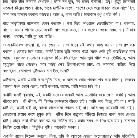
নিচ থেকে উনি আমাকে দেখছেন। জানি সব ভুল, সব মনের বানানো। তবু। মৃত্যু জিনিসটা 
যতক্ষণ বইয়ের পাতায় থাকে, তাকে দার্শনিক লাগে। পাশের বেডে শুয়ে থাকলে তাকে লাগে হিম, 
সাদা আর অসহ্য রকমের কাছের। আজ ও, কাল আমি। মাঝখানে শুধু একটা পর্দা।
রাত আড়াইটায় রাশেদকে ফোন করলাম। গলা দিয়ে আওয়াজ বেরোচ্ছিলো না। বললাম, 
রাশেদ, আমার পাশের বেডে একটা লাশ শুয়ে আছে। ওর ছেলেরা ওকে নিচ্ছে না। টাকার 
জন্য। রাশেদ, আমি খুব ভয় পাচ্ছি।
ও একটাবারও বললো না, ভয় পেয়ো না। ও জানে ওই কথায় কাজ হয় না। ও গল্প শুরু 
করলো। তোমার মনে আছে, ফার্স্ট ইয়ারে তুমি আমার খাতা থেকে নোট চুরি করেছিলে? মনে 
আছে, বকুলতলায় তোমার স্যান্ডেল ছিঁড়ে গিয়েছিলো আর তুমি খালি পায়ে হেঁটেছিলে, আমি 
স্যান্ডেল হাতে পেছনে? মনে আছে সেই রিকশাওয়ালা চাচা, যে আমাদের নামিয়ে দিয়ে 
বলেছিলো, তোমাগো দুইজনরে মানাইছে ভালা?
এইভাবে, একটা একটা করে স্মৃতি দিয়ে, ও আমাকে ভোর পর্যন্ত পার করে দিলো। ফজরের 
আজান যখন ভেসে এলো, আমি বললাম, রাশেদ, আমি মরতে চাই না।
কথাটা বলেই বুঝলাম, এই একটা বাক্যের জন্যই আমি এতোদিন ওকে ফোন করছি। আমি 
বাঁচতে চাই। কী ভীষণ, কী নির্লজ্জ রকমভাবে বাঁচতে চাই। আমি আর কিচ্ছু চাই না। শাড়ি 
চাই না, ফ্ল্যাট চাই না, কারো ভালোবাসা পর্যন্ত চাই না। আমি শুধু আরেকটা বর্ষা চাই। 
ভোরবেলা চায়ের কাপে চুমুক চাই। বৃষ্টির দিনে বারান্দায় দাঁড়িয়ে ভিজতে থাকা শহর দেখতে 
চাই। মানুষ সারা জীবন কত বড় বড় জিনিস চায়। মরার সময় সে শিশু হয়ে যায়। সামান্য 
জিনিস চেয়ে কাঁদে। খিচুড়ি। বৃষ্টি। আরেকটা সকাল।
একদিন রাশেদ জিজ্ঞেস করলো, নীলা, তুমি কি আমাকে এখনো ভালোবাসো? আমি সত্যিটাই 