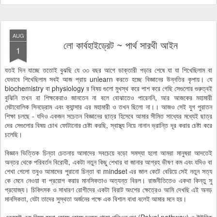
AUG
লো কার্বহাইড্রেট ~ পার্থ সারথী আইন
1
যতই দিন যাচ্ছে ততোই বুঝছি যে ৩৩ বছর আগে ডাক্তারী পড়ার শেষে যা যা শিখেছিলাম বা
যেভাবে শিখেছিলাম সবই আজ প্রায় unlearn করতে হচ্ছে বিজ্ঞানের উন্নতির কৃপায়। যে
biochemistry বা physiology র বিষয় গুলো মুখস্থ করে পাশ করে গেছি সেগুলোর গুরুত্বই
বুঝিনি তখন বা শিক্ষকেরাও জানতেন না বলে বোঝাতেও পারেননি, আর আজকের মহামারী
মেটাবোলিক সিনড্রোম এবং ক্যান্সার এর মহামারী ও তখন ছিলো না।। আজও সেই যুগ পুরাতন
শিক্ষা চলছে - যদিও একজন সচেতন বিজ্ঞানের ছাত্র হিসেবে আমার সীমিত সাধ্যের মধ্যেই ছাত্র
দের সেগুলোর বিষয় চোখ ফোটানোর চেষ্টা করছি, স্বাস্থ্য নিয়ে নানান ভ্রান্তি দূর করার চেষ্টা করে
চলেছি।
বিজ্ঞান ভিত্তিক চিন্তা চেতনায় আমাদের সবচেয়ে বড়ো সমস্যা হলো আমরা মানুষরা আদতেই
অন্তর থেকে পরিবর্তন বিরোধী, একটা নতুন কিছু শেখার বা জানার আগ্রহ ভীষণ কম এবং যদিও বা
শেখা গেলো তবুও আমাদের পুরানো চিন্তা বা mindset এর জাল কেটে বেরিয়ে সেই নতুন সত্য
কে মেনে নেওয়া বা প্রয়োগ করার মানসিকতাও অত্যন্ত বিরল। রাজনীতিতেও একথা কিন্তু সু
প্রযোজ্য। চিকিৎসক ও সাধারণ রোগীদের একটা বিরাট অংশের ক্ষেত্রেও আমি দেখছি এই অনড়
মানসিকতা, যেটা তাদের সুস্থতা অর্জনের পক্ষে এক বিশাল বাধা বলেই আমার মনে হয়।
এরকমই এক বিষয় হলো কোষে কোষে চলতে থাকা পলিওল পথ (Polyol pathway) ও ইউরিক