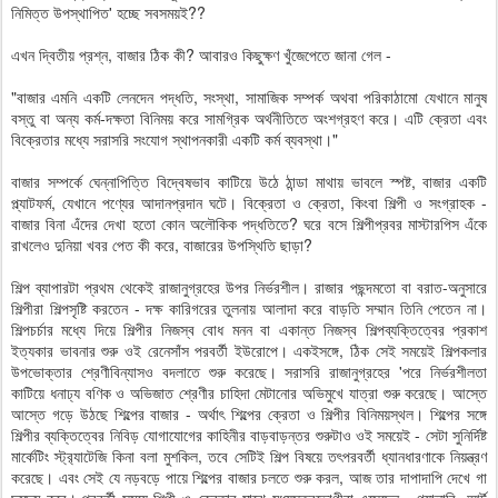
নিমিত্ত উপস্থাপিত' হচ্ছে সবসময়ই??
এখন দ্বিতীয় প্রশ্ন, বাজার ঠিক কী? আবারও কিছুক্ষণ খুঁজেপেতে জানা গেল -
"বাজার এমনি একটি লেনদেন পদ্ধতি, সংস্থা, সামাজিক সম্পর্ক অথবা পরিকাঠামো যেখানে মানুষ
বস্তু বা অন্য কর্ম-দক্ষতা বিনিময় করে সামগ্রিক অর্থনীতিতে অংশগ্রহণ করে। এটি ক্রেতা এবং
বিক্রেতার মধ্যে সরাসরি সংযোগ স্থাপনকারী একটি কর্ম ব্যবস্থা।"
বাজার সম্পর্কে ঘেন্নাপিত্তি বিদ্বেষভাব কাটিয়ে উঠে ঠান্ডা মাথায় ভাবলে স্পষ্ট, বাজার একটি
প্ল্যাটফর্ম, যেখানে পণ্যের আদানপ্রদান ঘটে। বিক্রেতা ও ক্রেতা, কিংবা শিল্পী ও সংগ্রাহক -
বাজার বিনা এঁদের দেখা হতো কোন অলৌকিক পদ্ধতিতে? ঘরে বসে শিল্পীপ্রবর মাস্টারপিস এঁকে
রাখলেও দুনিয়া খবর পেত কী করে, বাজারের উপস্থিতি ছাড়া?
শিল্প ব্যাপারটা প্রথম থেকেই রাজানুগ্রহের উপর নির্ভরশীল। রাজার পছন্দমতো বা বরাত-অনুসারে
শিল্পীরা শিল্পসৃষ্টি করতেন - দক্ষ কারিগরের তুলনায় আলাদা করে বাড়তি সম্মান তিনি পেতেন না।
শিল্পচর্চার মধ্যে দিয়ে শিল্পীর নিজস্ব বোধ মনন বা একান্ত নিজস্ব শিল্পব্যক্তিত্বের প্রকাশ
ইত্যকার ভাবনার শুরু ওই রেনেসাঁস পরবর্তী ইউরোপে। একইসঙ্গে, ঠিক সেই সময়েই শিল্পকলার
উপভোক্তার শ্রেণীবিন্যাসও বদলাতে শুরু করেছে। সরাসরি রাজানুগ্রহের 'পরে নির্ভরশীলতা
কাটিয়ে ধনাঢ্য বণিক ও অভিজাত শ্রেণীর চাহিদা মেটানোর অভিমুখে যাত্রা শুরু করেছে। আস্তে
আস্তে গড়ে উঠছে শিল্পের বাজার - অর্থাৎ শিল্পের ক্রেতা ও শিল্পীর বিনিময়স্থল। শিল্পের সঙ্গে
শিল্পীর ব্যক্তিত্বের নিবিড় যোগাযোগের কাহিনীর বাড়বাড়ন্তর শুরুটাও ওই সময়েই - সেটা সুনির্দিষ্ট
মার্কেটিং স্ট্র‍্যাটেজি কিনা বলা মুশকিল, তবে সেটিই শিল্প বিষয়ে তৎপরবর্তী ধ্যানধারণাকে নিয়ন্ত্রণ
করেছে। এবং সেই যে নড়বড়ে পায়ে শিল্পের বাজার চলতে শুরু করল, আজ তার দাপাদাপি দেখে গা