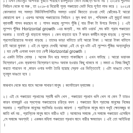
১। এখন মোটামুটি আপনারা বুঝতে পারছেন রামপুরহাট কোন বিচ্ছিন্ন ঘটনা নয় । ২০১৫র পুরসভা
নির্বাচন থেকে যা শুরু , তা ২০১৮-র বিরোধী শূন্য পঞ্চায়েত ভোট দিয়ে পূর্ণতা লাভ করে । ২০২১র
কোলকাতা সহ সমস্ত মিউনিসিপালিটির সমস্ত ওয়ার্ড জিততে চাওয়া সেই ঝোঁকের-ই আরো
জোরালো রূপ । এরপর আসছে পঞ্চায়েতের নির্বাচন । মূল কথা হল , পশ্চিমবঙ্গ এই মুহূর্তে মমতা
ব্যানার্জী শাসন করছেন না । শাসন করছে লুম্পেন পুঁজি ( যার টিকা টা উপরে দিলাম ) । এই
লুম্পেন পুঁজির Horizontal growth -এর জন্যই , সব কটা ওয়ার্ড ,সব কটা গ্রাম পঞ্চায়েত
দরকার । তবেই লুঠ বাড়ানো সম্ভব । কেন বাড়াতে হবে ? কারন কর্মহীন মানুষ বাড়ছে । লুম্পেন
প্রলেতরিয়েতের সংখ্যা বাড়ছে । তাদের ভাড়া খাটাতে চাই আরো টাকা । আরো টাকা খাটালে
চাই আরো মুনাফা । এই যে দ্বন্দ্ব দেখছি আমরা ,এই যে খুন ওটা এই লুম্পেন পুঁজির অন্তর্দ্বন্দ্ব
। যত বেশী এলাকা দখল তত বেশী Horizontal growth ।
এ একটা টাইম বোম্ব । অনেক দিন ধরে সলতে পাকাচ্ছিল । এখন ফাটছে । আরো ভয়ানক
বিস্ফোরণ ,এবং ক্রমাগত বিস্ফোরণ হলেও অবাক হওয়ার কিছু থাকবে না । মমতা এ বিষয় কিছুই
করতে পারবেন না ,কারন ওনার দলটা তৈরি হয়েছে স্রেফ এর ভিত্তিতেই । এটা ভাঙতে গেলে
তৃনমুল ভাঙতে হবে ।
মাঝখান থেকে মরে যাবে অনেক সাধারণ মানুষ । কলেটারেল ড্যামেজ ।
২। এই যে পঞ্চায়েত প্রধানের স্বামী গুলি খেল , পঞ্চায়েত প্রধান গুলি খেল না কেন ? তারও
কারন বামফ্রন্ট এর স্বপ্নের পঞ্চায়েতের চরিত্র বদল । পঞ্চায়েত ছিল গ্রামের মানুষের নিজের
সরকার । প্রান্তিক মানুষের স্বনির্ভর হওয়ার জায়গা । প্রান্তিক মানুষ মানে শুধুই ক্ষেতমজুর বা
জাতি ধর্ম নয় , প্রান্তিক মানুষ মানে নারীও বটে । আমাদের সমাজে ,যে সমাজে পঞ্চায়েত এসেছিল
,সে সমাজে অবশ্যই । একজন মহিলা পঞ্চায়েত প্রধান মানে নারীর ক্ষমতায়ন । এই তো আইডিয়া
।