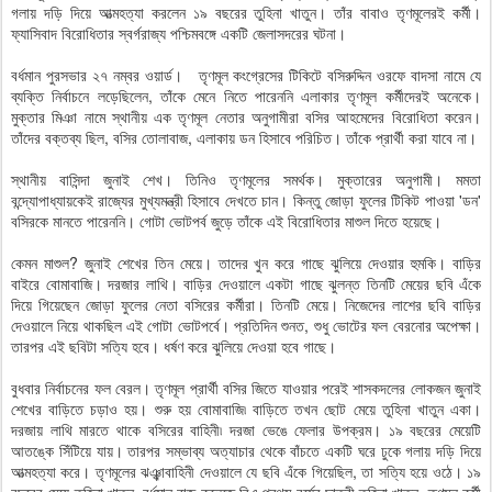
গলায় দড়ি দিয়ে আত্মহত্যা করলেন ১৯ বছরের তুহিনা খাতুন। তাঁর বাবাও তৃণমূলেরই কর্মী।
ফ্যাসিবাদ বিরোধিতার স্বর্গরাজ্য পশ্চিমবঙ্গে একটি জেলাসদরের ঘটনা।
বর্ধমান পুরসভার ২৭ নম্বর ওয়ার্ড। তৃণমূল কংগ্রেসের টিকিটে বসিরুদ্দিন ওরফে বাদসা নামে যে
ব্যক্তি নির্বাচনে লড়েছিলেন, তাঁকে মেনে নিতে পারেননি এলাকার তৃণমূল কর্মীদেরই অনেকে।
মুক্তার মিঞা নামে স্থানীয় এক তৃণমূল নেতার অনুগামীরা বসির আহমেদের বিরোধিতা করেন।
তাঁদের বক্তব্য ছিল, বসির তোলাবাজ, এলাকায় ডন হিসাবে পরিচিত। তাঁকে প্রার্থী করা যাবে না।
স্থানীয় বাসিন্দা জুনাই শেখ। তিনিও তৃণমূলের সমর্থক। মুক্তারের অনুগামী। মমতা
বন্দ্যোপাধ্যায়কেই রাজ্যের মুখ্যমন্ত্রী হিসাবে দেখতে চান। কিন্তু জোড়া ফুলের টিকিট পাওয়া 'ডন'
বসিরকে মানতে পারেননি। গোটা ভোটপর্ব জুড়ে তাঁকে এই বিরোধিতার মাশুল দিতে হয়েছে।
কেমন মাশুল? জুনাই শেখের তিন মেয়ে। তাদের খুন করে গাছে ঝুলিয়ে দেওয়ার হুমকি। বাড়ির
বাইরে বোমাবাজি। দরজার লাথি। বাড়ির দেওয়ালে একটা গাছে ঝুলন্ত তিনটি মেয়ের ছবি এঁকে
দিয়ে গিয়েছেন জোড়া ফুলের নেতা বসিরের কর্মীরা। তিনটি মেয়ে। নিজেদের লাশের ছবি বাড়ির
দেওয়ালে নিয়ে থাকছিল এই গোটা ভোটপর্বে। প্রতিদিন শুনত, শুধু ভোটের ফল বেরনোর অপেক্ষা।
তারপর এই ছবিটা সত্যি হবে। ধর্ষণ করে ঝুলিয়ে দেওয়া হবে গাছে।
বুধবার নির্বাচনের ফল বেরল। তৃণমূল প্রার্থী বসির জিতে যাওয়ার পরেই শাসকদলের লোকজন জুনাই
শেখের বাড়িতে চড়াও হয়। শুরু হয় বোমাবাজি৷ বাড়িতে তখন ছোট মেয়ে তুহিনা খাতুন একা।
দরজায় লাথি মারতে থাকে বসিরের বাহিনী৷ দরজা ভেঙে ফেলার উপক্রম। ১৯ বছরের মেয়েটি
আতঙ্কে সিঁটিয়ে যায়। তারপর সম্ভাব্য অত্যাচার থেকে বাঁচতে একটি ঘরে ঢুকে গলায় দড়ি দিয়ে
আত্মহত্যা করে। তৃণমূলের ঝঞ্ঝাবাহিনী দেওয়ালে যে ছবি এঁকে গিয়েছিল, তা সত্যি হয়ে ওঠে। ১৯