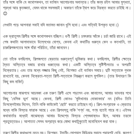
তাঁর সঙ্গে বাকি যে কথোপকথন, তা বর্তমান আলোচনায় অবান্তর। তাঁর জন্য রইল আমার মুগ্ধতা,
শ্রদ্ধা আর কৃতজ্ঞতা, যেমন থাকে সবসময়ই। অকারণ তাঁকে ট্যাগ করে বিরক্ত করতে চাইছি না।
😊
লেখাটা পড়ে আপনারা সবাই যদি মতামত জানান খুশি হবো। এবং সত্যিই উপকৃত হবো।)
এক ভ্রাতৃসম শিল্পীর সঙ্গে কথোপকথন হচ্ছিল। গুণী শিল্পী। চমৎকার আঁকে। চর্চা জারি রাখে। এই
শেষ কথাটা আলাদাভাবে উল্লেখের যোগ্য, কেননা এই কথাটির গুরুত্ব কেন ও কতখানি, তা
চারুশিল্পজগতের সঙ্গে যাঁরা পরিচিত, তাঁরা জানবেন।
তো তাঁকে বলছিলাম, শিল্পজগতে ক্রেতার গুরুত্বপূর্ণ ভূমিকার কথা। বলছিলাম, শিল্পীর ক্ষেত্রে
দ্বৈত অস্তিত্ব বজায় রাখার গুরুত্বের কথা। একটি অস্তিত্ব সৃষ্টিশীলতার ও অপরটি
বিক্রেতার। এবং তার মধ্যে লজ্জার কিছু নেই, বিশেষত এই বর্তমান সময়ে। দুটি সত্তাকে পৃথক
রাখতেই হয়, কেননা বিক্রেতা-সত্তা শিল্পী-সত্তাকে নিয়ন্ত্রণ করলে মুশকিল। (তার উদাহরণ কি
কিছু কম নাকি!)
আলোচনার মাঝপথে আচমকা এক তরুণ শিল্পী এসে পড়লেন এবং জানালেন, আমার ভাবনার পথে
কিছু 'বেসিক ভুল' আছে। কেননা, শিল্পী কোনও 'মুদিখানার দোকানদার' নন (যদিও তিনি
ডিসক্লেইমার দিলেন, তিনি নাকি কাউকেই 'ছোট' করতে চাইছেন না)। শিল্প-সংগ্রাহক ও ক্রেতার
মধ্যে নাকি বিস্তর ফারাক আছে। এবং শিল্পবস্তু নাকি 'পণ্য' নয়, পণ্য হতেই পারে না। এইসব
কথাবার্তার মধ্যেই মাঝেমধ্যে আমার উদ্দেশ্যে বিস্তর শ্লেষবাক্যও ছিল, আমার তরফে
প্রত্যুত্তরও। আপাতত সেসব অগ্রাহ্য করে মোদ্দা কথাটুকুতেই মনোনিবেশ করা যাক।
তরুণ শিল্পীর কথাগুলো নতুন নয়। বিশেষত, ইদানীং সোশ্যাল মিডিয়ার সুবাদে প্রায়শই দেখি, জনগণ