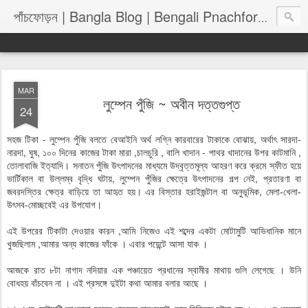
পাঁচফোড়
পাঁচফোড়ন | Bangla Blog | Bengali Pnachforon
MAR
লুম্পেন পুঁজি ~ অবীন দত্তগুপ্ত
24
সহজ টিকা - লুম্পেন পুঁজি বলতে বেআইনি অর্থ লগ্নি কারবারের টাকাকে বোঝায়, অর্থাৎ সারদা-
নারদা, ঘুষ, ১০০ দিনের কাজের টাকা মারা ,চালচুরি , বালি খাদান - পাথর খাদানের উপর কাটমানি ,
তোলাবাজি ইত্যাদি। সনাতন পুঁজি উৎপাদনের মাধ্যমে উদ্বৃত্তমূল্য আহরণ করে ক্রমে স্ফীত হয়ে
ভার্টিকাল বা উল্লম্ব বৃদ্ধি ঘটায়, লুম্পেন পুঁজির ক্ষেত্রে উৎপাদনের গল্প নেই, প্রতারণা বা
জবরদস্তির ক্ষেত্র বাড়িয়ে তা আহৃত হয়। এর বিস্তার হরাইজন্টাল বা অনুভূমিক, মেলা-খেলা-
উৎসব-মোচ্ছবেই এর উপযোগ।
এই উপরের টিকাটা দেওয়ার কারন ,আমি নিজেও এই শব্দের একটা মোটামুটি আভিধানিক মানে
খুজছিলাম ,আমার অন্য কাজের ফাঁকে । এবার পয়েন্টে আসা যাক ।
আজকে রাত ৮টা নাগাদ নদিয়ার এক পঞ্চায়েত প্রধানের স্বামীর মাথায় গুলি লেগেছে । উনি
বোধহয় বাঁচবেন না । এই প্রসঙ্গে দুইটা কথা আমার বলার আছে ।