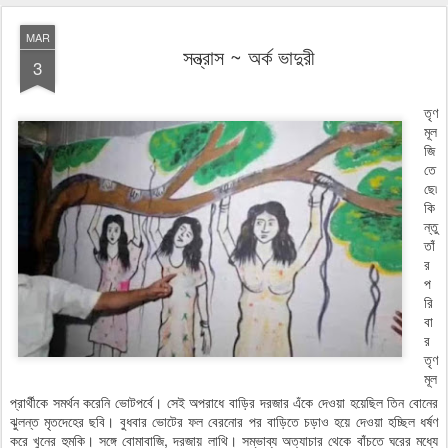
MAR
সন্ত্রাস ~ অর্ক ভাদুরী
3
তৃণ
মূল
জি
তে
ছে৷
কি
ন্তু
তাঁ
র
প
রি
বা
র
তৃণ
মূল
প্রার্থীকে সমর্থন করেনি ভোটপর্বে। সেই অপরাধে বাড়ির দরজার এঁকে দেওয়া হয়েছিল তিন বোনের
ঝুলন্ত মৃতদেহের ছবি। বুধবার ভোটের ফল বেরনোর পর বাড়িতে চড়াও হয়ে দেওয়া হচ্ছিল ধর্ষণ
করে খুনের হুমকি। সঙ্গে বোমাবাজি, দরজায় লাথি। সম্ভাব্য অত্যাচার থেকে বাঁচতে ঘরের মধ্যে