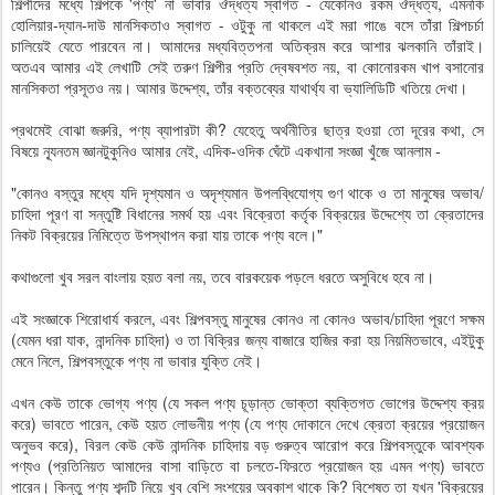
শিল্পীদের মধ্যে শিল্পকে 'পণ্য' না ভাবার ঔদ্ধত্য স্বাগত - যেকোনও রকম ঔদ্ধত্য, এমনকি
হোলিয়ার-দ্যান-দাউ মানসিকতাও স্বাগত - ওটুকু না থাকলে এই মরা গাঙে বসে তাঁরা শিল্পচর্চা
চালিয়েই যেতে পারবেন না। আমাদের মধ্যবিত্তপনা অতিক্রম করে আশার ঝলকানি তাঁরাই।
অতএব আমার এই লেখাটি সেই তরুণ শিল্পীর প্রতি দ্বেষবশত নয়, বা কোনোরকম খাপ বসানোর
মানসিকতা প্রসূতও নয়। আমার উদ্দেশ্য, তাঁর বক্তব্যের যাথার্থ্য বা ভ্যালিডিটি খতিয়ে দেখা।
প্রথমেই বোঝা জরুরি, পণ্য ব্যাপারটা কী? যেহেতু অর্থনীতির ছাত্র হওয়া তো দূরের কথা, সে
বিষয়ে ন্যূনতম জ্ঞানটুকুনিও আমার নেই, এদিক-ওদিক ঘেঁটে একখানা সংজ্ঞা খুঁজে আনলাম -
"কোনও বস্তুর মধ্যে যদি দৃশ্যমান ও অদৃশ্যমান উপলব্ধিযোগ্য গুণ থাকে ও তা মানুষের অভাব/
চাহিদা পূরণ বা সন্তুষ্টি বিধানের সমর্থ হয় এবং বিক্রেতা কর্তৃক বিক্রয়ের উদ্দেশ্যে তা ক্রেতাদের
নিকট বিক্রয়ের নিমিত্তে উপস্থাপন করা যায় তাকে পণ্য বলে।"
কথাগুলো খুব সরল বাংলায় হয়ত বলা নয়, তবে বারকয়েক পড়লে ধরতে অসুবিধে হবে না।
এই সংজ্ঞাকে শিরোধার্য করলে, এবং শিল্পবস্তু মানুষের কোনও না কোনও অভাব/চাহিদা পূরণে সক্ষম
(যেমন ধরা যাক, নান্দনিক চাহিদা) ও তা বিক্রির জন্য বাজারে হাজির করা হয় নিয়মিতভাবে, এইটুকু
মেনে নিলে, শিল্পবস্তুকে পণ্য না ভাবার যুক্তি নেই।
এখন কেউ তাকে ভোগ্য পণ্য (যে সকল পণ্য চূড়ান্ত ভোক্তা ব্যক্তিগত ভোগের উদ্দেশ্য ক্রয়
করে) ভাবতে পারেন, কেউ হয়ত লোভনীয় পণ্য (যে পণ্য দোকানে দেখে ক্রেতা ক্রয়ের প্রয়োজন
অনুভব করে), বিরল কেউ কেউ নান্দনিক চাহিদায় বড় গুরুত্ব আরোপ করে শিল্পবস্তুকে আবশ্যক
পণ্যও (প্রতিনিয়ত আমাদের বাসা বাড়িতে বা চলতে-ফিরতে প্রয়োজন হয় এমন পণ্য) ভাবতে
পারেন। কিন্তু পণ্য শব্দটি নিয়ে খুব বেশি সংশয়ের অবকাশ থাকে কি? বিশেষত তা যখন 'বিক্রয়ের