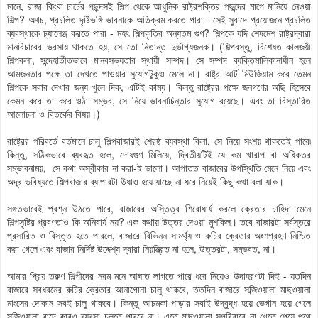
মানে, রাজা কিংবা চার্চের পছন্দসই শিল্প থেকে আধুনিক রাষ্ট্রশক্তির পছন্দের মাপে মানিয়ে নেওয়া
শিল্প? অথচ, প্রচলিত দৃষ্টিভঙ্গি ভাবনাকে অতিক্রম করতে পারা - সেই সুবাদে প্রয়োজনে প্রচলিত
ব্যবস্থাকে চ্যালেঞ্জ করতে পারা - মহৎ শিল্পকৃতির অন্যতম গুণ? শিল্পকে যদি শেষমেশ রাষ্ট্রদ্বারা
মানবিচারের ভরসায় থাকতে হয়, সে তো নিতান্ত দুর্ভাগ্যজনক। (শিল্পবস্তু, বিশেষত কালজয়ী
শিল্পকলা, সন্দেহাতীতভাবে মানবসভ্যতার স্থায়ী সম্পদ। সে সম্পদ ব্যক্তিমালিকানাধীন হলে
আমজনতার পক্ষে তা দেখতে পাওয়ার সুযোগটুকুও মেলে না। রাষ্ট্র আর্ট মিউজিয়াম করে তেমন
শিল্পকে সবার দেখার জন্য খুলে দিক, এটিই কাম্য। কিন্তু রাষ্ট্রের পক্ষে জনগণের অছি হিসেবে
কেমন করে তা করে ওঠা সম্ভব, সে নিয়ে ভাবনাচিন্তার সুযোগ রয়েছে। এবং তা বিস্তারিত
আলোচনা ও বিতর্কের বিষয়।)
রাষ্ট্রের পরিবর্তে বর্তমানে চালু শিল্পবাজারই শ্রেষ্ঠ ব্যবস্থা কিনা, সে নিয়ে সংশয় থাকতেই পারে৷
কিন্তু, সঠিকভাবে ব্যবহৃত হলে, দোষগুণ মিলিয়ে, দ্বিতীয়টিই যে কম খারাপ বা অধিকতর
সম্ভাবনাময়, সে কথা অস্বীকার না করা-ই ভালো। আপাতত বাজারের উপস্থিতি মেনে নিয়ে এবং
অদূর ভবিষ্যতে শিল্পবাজার ব্যাপারটা উধাও হয়ে যাচ্ছে না ধরে নিয়েই কিছু কথা বলা যাক।
সঙ্গতভাবেই প্রশ্ন উঠতে পারে, বাজারের অস্তিত্ব শিরোধার্য করলে ক্রেতার চাহিদা মেনে
শিল্পসৃষ্টির প্রবণতাও কি অনিবার্য নয়? এক কথায় উত্তর দেওয়া মুশকিল। তবে বাজারটা সর্বস্তরে
প্রসারিত ও বিস্তৃত হতে পারলে, বাজারে বিভিন্ন সামর্থ্য ও রুচির ক্রেতার অংশগ্রহণ নিশ্চিত
করা গেলে এবং বাজার নির্দিষ্ট উদ্দেশ্য দ্বারা নিয়ন্ত্রিত না হলে, উত্তরটা, সম্ভবত, না।
আমার প্রিয় তরুণ শিল্পীদের নরম মনে আঘাত লাগতে পারে ধরে নিয়েও উদাহরণটা দিই - যতদিন
বাজারে সবধরনের রুচির ক্রেতার আনাগোনা চালু থাকবে, ততদিন বাজারে সব্জিওয়ালা মাছওয়ালা
মাংসের দোকান সবই চালু থাকবে। কিন্তু আচমকা পাড়ার সবাই উদ্বুদ্ধ হয়ে ভেগান হয়ে গেলে
সব্জিওয়ালা বাদে কারও ব্যবসা চলতে পারবে না। এতে মাছওয়ালা সপরিবারে না খেতে পেয়ে পথে