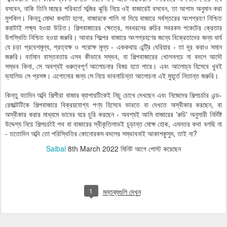
বসবেন, নাকি তিনি মাছের পরিবর্তে সব্জির ঝুড়ি নিয়ে ওই বাজারেই বসবেন, তা আগাম অনুমান করা
মুশকিল। কিন্তু মোদ্দা কথাটা হলো, বাজারকে গালি না দিয়ে বাজারে সর্বস্তরের অংশগ্রহণ নিশ্চিত
করাটাই লক্ষ্য হওয়া উচিত। শিল্পবাজারের ক্ষেত্রে, সবধরনের রুচির সবরকম পকেটের ক্রেতার
উপস্থিতি নিশ্চিত হওয়া জরুরি। আবার শিল্পের বাজারে অংশগ্রহণের জন্যে বিক্রেতাদের জন্য ধার্য
যে চড়া প্রবেশমূল্য, প্রত্যক্ষ ও পরোক্ষ মূল্য - এককথায় এন্ট্রি বেরিয়ার - তা দূর করাও সমান
জরুরি। বর্তমান বাস্তবতায় এসব কীভাবে সম্ভব, বা শিল্পবাজারের খোলনলচে না বদলে আদৌ
সম্ভব কিনা, সে অবশ্যই গুরুত্বপূর্ণ আলোচনার বিষয় হতে পারে। এবং আলোচ্য হিসেবে খুবই
ভ্যালিড সে প্রসঙ্গ। এগোনোর জন্য সে নিয়ে ভাবনাচিন্তা আলোচনা এই মুহূর্তে নিতান্ত জরুরি।
কিন্তু যতদিন অব্দি শিল্পীরা বাজার ব্যাপারটিকেই নিচু চোখে দেখছেন এবং নিজেদের শিল্পচর্চার এন্ড-
রেজাল্টটিকে শিল্পবাজারে বিক্রয়যোগ্য পণ্য হিসেবে ভাবতে বা দেখতে অস্বীকার করছেন, বা
অস্বীকার করার মাধ্যমে ভাবের ঘরে চুরি করছেন - অবশ্যই আমি বাজারের 'রুচি' অনুসারী নির্দিষ্ট
উদ্দেশ্য নিয়ে শিল্পচর্চাই পথ বা বাজারের স্বীকৃতিলাভই চূড়ান্ত মোক্ষ হোক, এমনতর কথা বলছি না
- ততোদিন অব্দি তো পরিস্থিতির কোনোরকম বদলের সম্ভাবনাই আকাশকুসুম, তাই না?
Saibal
8th March 2022
মিনিট আগে পোস্ট করেছেন
1
মন্তব্যগুলি দেখুন