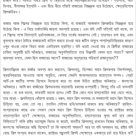
ছমছম করে। পরবর্তী সময়ে শিল্পী ও ক্রেতার মাঝে মধ্যসত্ত্বভোগীরা এসেছেন - গ্যালারি, আর্ট
ডিলার, নীলামঘর ইত্যাদি - এবং ধীরে ধীরে তাঁরাই বাজারের নিয়ন্ত্রক হয়ে উঠেছেন, ক্ষেত্রবিশেষে
শিল্পরুচিরও।
বাজার আজ শিল্পের নিয়ন্ত্রক হয়ে উঠেছে কিনা, বা বাজারই আজকাল শিল্পরুচির নিয়ন্ত্রক হয়ে
উঠেছে কিনা - এ নিয়ে তর্কাতর্কির জায়গা অবশ্যই রয়েছে। এবং যদি সেটি সত্যিই ঘটে থাকে, তা
যে শিল্পের পক্ষে নিতান্তই দুর্ভাগ্যজনক, সে নিয়ে তর্কের অবকাশও নেই। তারপরও বলা যায়, এমন
কুফলকে কারণ ঠাউরে বাজারকেই বাতিল করতে চাওয়া আর জটিল অসুখে পার্শ্বপ্রতিক্রিয়ার কারণে
ওষুধ খাওয়া থেকে বিরত থাকা একইরকম ভ্রান্তি। যদি ধরেই নেওয়া যায় যে শিল্পীরা বাজারের
চাহিদা অনুযায়ী ছবি আঁকছেন, বাজারের অনুপস্থিতিতে তার বিকল্পটি কেমন হতে পারত? আদর্শ
ব্যবস্থা বলতে, যেমন ছিল বাজারের আগে? বাজারের অনুগ্রহের পরিবর্তে রাজানুগ্রহ??
শিল্পতাত্ত্বিক জন বার্জার অবশ্য মনে করতেন, শিল্পবস্তু, বিশেষত মহান শিল্পকলার নিদর্শনসমূহ,
ক্রয়বিক্রয়ের আওতায় আসা অনুচিত, কেননা সেগুলি মানবসভ্যতার মহোত্তম সম্পদ। গ্রেট
আর্ট-কে জাতীয় সম্পদ হিসেবে বিবেচনা করে তা থাকা উচিত রাষ্ট্রের অধিকারে - জনগণের
অধিকারে। আমি জন বার্জারের শিল্পভাবনার বাড়াবাড়ি রকমের গুণগ্রাহী। কিন্তু তাঁর এই ভাবনাটি
মধ্যে - বা বলা ভালো, ভাবনাটি ভালো হলেও সেটি ঠিক কোন পথে বাস্তবায়িত করা যেতে পারে,
তার মধ্যে - অল্পবিস্তর ধোঁয়াশা রয়েছে। ধরুন, মহান শিল্প সবসময় যে সমকালেই মহান শিল্প হিসেবে
চিহ্নিত হয়, এমন তো নয়। ততদিন সেইসব ছবি/ভাস্কর্য থাকবে কার অধিকারে? ব্যক্তি-
সংগ্রাহকের কাছে এবং সেখান থেকে মহান শিল্প হিসেবে চিহ্নিত হওয়ার পর রাষ্ট্রের কাছে
হস্তান্তরিত হবে? সেক্ষেত্রে, বাজারের অনুপস্থিতিতে, হস্তান্তরের মূল্য ধার্য হবে কোন
নিক্তিতে? নাকি রাষ্ট্র ভালোমন্দ বিচার না করেই, যাবতীয় শিল্পবস্তু রাখবেন নিজের অধিকারে, বা
জনগণের অধিকারের অছি হিসেবে? তা কি আদপেই সম্ভব? আর তা যদি অসম্ভব হয়, রাষ্ট্র যদি
বেছে শিল্প সংগ্রহ করতে থাকেন, রাষ্ট্রের পছন্দসই শিল্পই সেক্ষেত্রে একমাত্র চর্চা হয়ে উঠবে না?