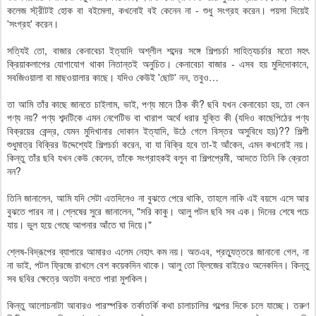
কলেজ স্ট্রীটই হোক বা বইমেলা, কখনোই বই কেনেন না - শুধু সংগ্রহ করেন। পয়সা দিয়েই
'সংগ্রহ' করেন।
সত্যিই তো, বাজার কেনাবেচা ইত্যাদি অশ্লীল শব্দের সঙ্গে শিল্পচর্চা সাহিত্যচর্চার মতো মহৎ
ক্রিয়াকলাপের যোগাযোগ থাকা নিতান্তই অনুচিত। কেনাবেচা বাজার - এসব হয় মুদিদোকানে,
সবজিওয়ালা বা মাছওয়ালার কাছে। যদিও কেউই 'ছোট' নন, তবুও…
তা আমি তাঁর কাছে জানতে চাইলাম, ভাই, পণ্য মানে ঠিক কী? ছবি যখন কেনাবেচা হয়, তা কেন
পণ্য নয়? পণ্য শব্দটিকে এমন নেগেটিভ বা খারাপ অর্থে ধরার যুক্তি কী (যদিও কাছেপিঠের পণ্য
বিক্রয়ের কেন্দ্র, যেমন মুদিখানার দোকান ইত্যাদি, উঠে গেলে বিস্তর অসুবিধে হয়)?? শিল্পী
শুধুমাত্র বিক্রির উদ্দেশ্যেই শিল্পচর্চা করেন, বা যা বিক্রি হবে তা-ই আঁকেন, এমন কখনোই নয়।
কিন্তু তাঁর ছবি যখন কেউ কেনেন, তাঁকে সংগ্রাহকই বলুন বা শিল্পপ্রেমী, আদতে তিনি কি ক্রেতা
নন?
তিনি জানালেন, আমি যদি সেটা এতদিনেও না বুঝতে পেরে থাকি, তাহলে নাকি এই বয়সে এসে আর
বুঝতে পারব না। শ্লেষের সুরে জানালেন, "সরি কাকু। আলু পটল ছবি সব এক। দিনের শেষে পচে
যায়। ভুল হয়ে গেছে আপনার আঁতে ঘা দিয়ে।"
শ্লেষ-বিদ্রূপের ব্যাপারে আমারও এলেম নেহাৎ কম নয়। অতএব, প্রত্যুত্তরে জানানো গেল, না
না ভাই, পটল ফ্রিজে রাখলে বেশ কয়েকদিন থাকে। আলু তো ফ্লিজের বাইরেও অনেকদিন। কিন্তু
সব ছবির ক্ষেত্রে অতটা বলতে পারা মুশকিল।
কিন্তু আলোচনাটা আবারও পারস্পরিক তর্কাতর্কি কথা চালাচালির গল্পের দিকে চলে যাচ্ছে। তরুণ