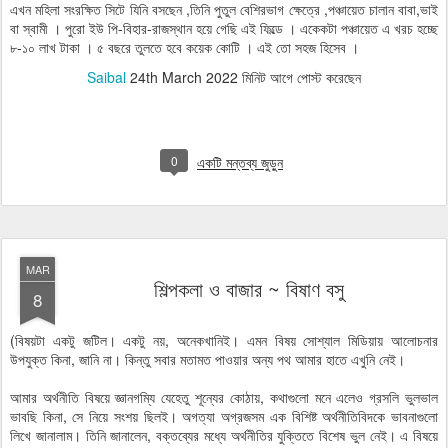
এখন মহিলা সংরক্ষিত সিটে যিনি বসছেন ,তিনি পুতুল বেশিরভাগ ক্ষেত্রে ,পঞ্চায়েত চালান বাবা,ভাই
বা স্বামী । পুরো ইউ পি-বিহার-রাজস্থান হয়ে গেছি এই ফিল্ডে । একেকটা পঞ্চায়েত এ খরচ হচ্ছে
৮-১০ লাখ টাকা । ৫ বছরে তুলতে হবে কয়েক কোটি । এই তো সহজ হিসেব ।
Saibal
24th March 2022
মিনিট আগে পোস্ট করেছেন
0
একটি মন্তব্য জুড়ুন
MAR
শিল্পকলা ও বাজার ~ বিষাণ বসু
8
(বিষয়টা একটু জটিল। একটু নয়, অনেকখানিই। এমন বিষয় সোশ্যাল মিডিয়ায় আলোচনার
উপযুক্ত কিনা, জানি না। কিন্তু সবার মতামত পাওয়ার অন্য পথ আমার হাতে এখুনি নেই।
আমার অর্থনীতি বিষয়ে জ্ঞানগম্যি যেহেতু শূন্যের কোঠায়, কথাগুলো মনে এলেও গ্রসলি ভুলভাল
ভাবছি কিনা, সে নিয়ে সংশয় ছিলই। অগত্যা অগ্রজসম এক বিশিষ্ট অর্থনীতিবিদকে ভাবনাগুলো
লিখে জানালাম। তিনি জানালেন, বক্তব্যের মধ্যে অর্থনীতির যুক্তিতে বিশেষ ভুল নেই। এ বিষয়ে