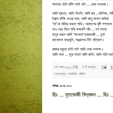
ক্ষমতার এঁটো কাঁটা সবই খাই ... ভেজ ননভেজ।
আমি ব্রাত্য, আমি শাঁওলি, আমি জয় , কৌশিক, স
ট্যাক্স ফাঁকি দেওয়া শুভা, আমি ঝানু দালাল জমির!
"মা"কে বিক্রি করতে পারি। আকাশের বৃষ্টি পশলাকে 
তাও বেচে দিতে পারি কমবেশি পাঁচ ... দশ লাখে!
মানুষ মরলে আমি "মানবতা"ধ্বজাধারী ... চুপ!
রক্তমাখা ভদ্রখুনি, সন্ত্রাসের দিই নাট্যরূপ।
রাজার হুকুমে চলি! তাই আমি সেরা সভাসদ।
আমি গাধা ... সুরে সাধা! আমি জানি, আমি অতি বদ!
এই সময়ে
৬:৫০ PM
1 টি মন্তব্য:
লেবেলসমূহ:
অনামিকা
,
কবিতা
শনিবার, ২৯ মে, ২০১০
ছিঃ ... মৃতভোজী বিদ্বজন ... ছিঃ 