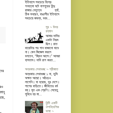
ইতিহাসে সবচেয়ে হিংস্র
গনহত্যা ঘটে নাগপুরের হিন্দু
রাজার নেতৃত্বে হ্যাঁ,
ঠিক শুনছেন, বাঙালীর ইতিহাসে
সবচেয়ে জঘন্য, ভয়ং...
সুর ~ উদয়
রহমান
আমার দাদির
একটা নিয়ম
ছিল। রাত
বারোটার পর গান বাজানো যাবে
না। কেন জিজ্ঞেস করলে
বলতেন, “জ্বিন আসে।” আমরা
হাসতাম। দাদি রাগ করত...
অন্ধকার লেখাগুচ্ছ ~ শ্রীজাত
নের
অন্ধকার লেখাগুচ্ছ ১ না, তুমি
অক্ষত আছো। আঁচড়ও
লাগেনি। যা হয়েছে, দূর দেশে।
পাশের বাড়িতে। জীবিতের ধর্ম
আরও
বহু। মৃত এক শ্রেণি। সেহেতু
মানু
সুবিধে হয় মা...
য়েছে,
হিন্দী একটি
ঔপনিবেশিক
ভাষা ~