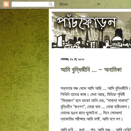
সোমবার, ৩১ মে, ২০১০
আমি বুদ্ধিজীবি ... ~ অনামিকা
সভ্যতার শুরু থেকে আমি আছি ... আমি বুদ্ধিজীবি।
শিখিনি হাতের কাজ। মেধা আছে, মিডিয়া পৃথিবী
"বিদ্বজন" বলে ডাকে! তালি দেয়, "সাবাস! সাবাস!"
বুদ্ধিহীন "জনগণ", তোরা ঘাম ... তোরা ক্রীতদাস।
তোদের দুঃখে রাতে ঘুমোইনা ... দিনে সোমরস!
ন্যাকামির পরীক্ষায় আমি ফার্ষ্ট, আমি দশে দশ।
আমি ছবি ... কথা ... গান, আমি মঞ্চ ... আমি হেরি