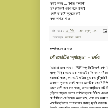
সবাই বলছে ... "প্রিয় মমতাজী
তুমি চাইলেই প্রাণ দিতে রাজি"!
একটা বা দুটো মৃত্যুতে তাই
লজ্জা লাগছে না রে!
এই সময়ে
৮:১০ PM
কোন মন্তব্য নেই:
লেবেলসমূহ:
অনামিকা
,
কবিতা
বৃহস্পতিবার, ১৩ মে, ২০১০
পৌরভোটের অ্যাজেন্ডা ~ দুর্জয়
'আবারো এসে গেছে। মিউনিসিপ্যালিটি/কর্পোরেশন নি
স্বপ্ন বিক্রি করছে এক মহাজোট। কি বললেন? জো
মহাজোট আছে, যে জোটে সামিল ধান্দাবাজ বুদ্ধিজী
ভাবছেন, পুরসভা ভোটে আবার আমেরিকা কেন? সিপ
আরও বেশী করে যারা আছে, তাদের অস্বীকার করি কি 
চুক্তির মাধ্যমে দেশের সার্বভৌমত্বকে বিকিয়ে দেওয়া
যে সিপিএম কে উচ্ছেদ করতে হবে, এবং তার জন্য স
ওয়েস্টিংহাউসের মত সংস্থার পরমানু চুল্লী বানানোর