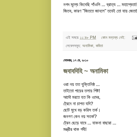
নগদ মূল্যে কিনেছি শাঁওলি ... ব্রাত্য ... মহাশ্বেতা!
জিতব, কারণ "জিততে জানলে" তবেই তো যায় জেতা
এই সময়ে
১১:৪৮ PM
কোন মন্তব্য নেই:
লেবেলসমূহ:
অনামিকা
,
কবিতা
সোমবার, ১৭ মে, ২০১০
জবাবদিহি ~ অনামিকা
ওরা নয় তত যুক্তিনিষ্ঠ ...
তাইতো পায়ের তলায় পিষ্ট!
আদৌ মরতে হত কি ওদের,
ট্রেনে না চাপত যদি?
ছোট মুখে বড় করিস তর্ক।
জনগণ কেন নয় সতর্ক?
ট্রেন ছেড়ে যাবে ... যাকনা বাছারা ...
মন্ত্রীর থাক গদী!