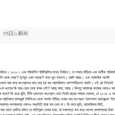
র্বাচন। ২০১০। এক পরিবর্তিত পরিস্থিতির মধ্যে নির্বাচন। যে সময়ে দাঁড়িয়ে এক অলীক পরিবর্ত
ট ভেঙ্গে গেছে? তৃণমূল একা লড়ছে? নাহ! ভুল বললেন। জোট আছে। এবং আক্ষরিক অর্থেই
বি থেকে শুরু করে কংগ্রেসের হাত ধরে বড় বড় আমেরিকান কোম্পানীগুলো অবধি। এই রে! নিশ্চয়ই
িএম গুলোর কি আর খেয়ে দেয়ে কাজ নেই? আছে দাদা, আছে। কিন্তু আমাদের কাজের থেকেও 
করে? কি করে ভুলি, টিভি চ্যানেলে কংগ্রেস নেতা নির্বেদ রায়ের সদম্ভ ঘোষনা, যে ২০০৮ এ পর
র প্রতিবাদে বামফ্রন্ট ইউপিএর থেকে সমর্থন উঠিয়ে নেবার পরে কংগ্রেস 'ন্যাশনাল অ্যাজেন্ডা' নি
ম্ভাব্য-অসম্ভাব্য কোনও পদ্ধতিই তারা বাদ দেবে না। কি করে ভুলি, আমেরিকার জিই,
 পরে তাতে দুর্ঘটনা ঘটলে যে ক্ষতিপুরন দেবার কথা, তা যথাসাধ্য কম করে দেশের কোষাগারের টাকা