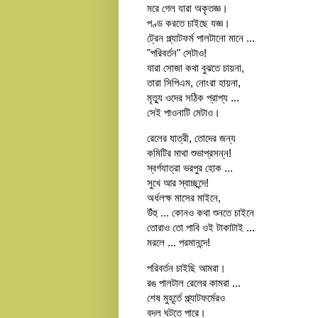
মরে গেল যারা অকৃতজ্ঞ।
পণ্ড করতে চাইছে যজ্ঞ।
ট্রেন প্ল্যাটফর্ম পালটানো মানে ...
"পরিবর্তন" সেটাও!
যারা সোজা কথা বুঝতে চায়না,
তারা সিপিএম, নোংরা হায়না,
মৃত্যু ওদের সঠিক প্রাপ্য ...
সেই পাওনাটি মেটাও।
রেলের যাত্রী, তোদের জন্য
কমিটির মাথা শুভাপ্রসন্ন!
স্বর্গযাত্রা ভরপুর হোক ...
সুখে আর স্বাচ্ছন্দে!
অর্ধলক্ষ মাসের মাইনে,
উঁহু ... কোনও কথা শুনতে চাইনে
তোরাও তো পাবি ওই টাকাটাই ...
মরলে ... পরমানন্দে!
পরিবর্তন চাইছি আমরা।
রঙ পালটাল রেলের কামরা ...
শেষ মুহূর্তে প্ল্যাটফর্মেরও
বদল ঘটতে পারে।