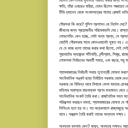
বিদেশী কোম্পানীর মুনাফায় পরিনত করার জন্য সংসদে
ক্ষতি, তাঁরা এবারেও মরিয়া, যেমন ছিলেন পঞ্চা
টিভি চ্যানেল থেকে সংবাদপত্রের পাতায় রোজই গুলি
পৌরসভা কি করে? পুলিশ প্রশাসন কে নির্দেশ দেয়
জীবনের জন্য প্রয়োজনীয় পরিষেবাগুলি দেয়। রাস্ত
লোডশেডিং কেন হচ্ছে, সেটা অন্য প্রশ্ন, সে প্রস
মোটেই পৌরসভার সাথে কোনওভাবেই যুক্ত নয়। এর এক
যে যে কাজ গুলো তাদের করার কথা ছিলো, সেই সে
পুরভোটের অ্যজেন্ডা সাঁইবাড়ি, নন্দীগ্রাম, সিঙ্গুর,
লোকসভা নির্বাচনের পরবর্তী সময়ে, এক বছরে, শুধু 
শ্যামবাজারের নির্বাচনী সভায় তৃণনেত্রী ঘোষনা কর
সাংবিধানিক সঙ্কট ছাড়া নির্বাচিত সরকার ভেঙ্গে দে
সরকার কে বিভিন্ন ভাবে বিপাকে ফেলা মমতার চোখরাঙ
মহিলার অবাস্তব বায়নাক্কা প্রণব মনমোহন মেনে 
সাংবিধানিক সংকট তৈরি করা। রাজনৈতিক মহল মনে করছ
পরিকল্পনা করছেন মমতা, শ্যামবাজারের ঘোষনা যে পর
সিপিএম হতে হয় না। গত কয়েকমাসে রাজ্যজুড়ে সন্ত্
যাবে। সন্ত্রাস তৈরি করাই তাদের অন্যতম লক্ষ্য।
অন্যতম বললাম কেন? কারন, অন্যতর লক্ষ্যও আছে