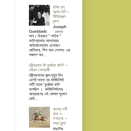
ছবির গল্প,
গল্পের ছবি ~
মিহিররঞ্জন
মন্ডল
Joseph
Goebbels ১৯৩৩
সাল। বিখ্যাত " লাইফ "
ফটোগ্রাফার আলফ্রেড
আইজেনেস্তাদ এসেছেন
জেনিভায়, লিগ অফ নেশনস্- এর
পঞ্চদশ অধ...
রবীন্দ্রনাথ কি বুর্জোয়া কবি? ~
সৌরভ গোস্বামী
রবীন্দ্রনাথের জন্ম-মৃত্যু দিন
এলেই শুনতে হয় কমিউনিস্ট
পার্টি তাকে 'বুর্জোয়া কবি'
বলেছিল । কমিউনিস্টদের
আক্রমণের এই মোক্ষম সুযোগ
কেউ...
বাংলায় বর্গী
হানা ও
গণহত্যা ~
শুভ্র সুন্দর
বাঙালির