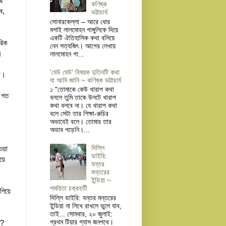
র
কণিষ্ক
ে,
ভট্টাচার্য
সোনারকেল্লা – আরে ধোর
মশাই লালমোহন গাঙ্গুলিকে দিয়ে
একটি ঐতিহাসিক কথা বলিয়ে
রিক
নেন সত্যজিৎ। আগের লেখায়
।
লালমোহন গা...
'ঘেউ ঘেউ' বিষয়ক দুতিনটি কথা
ছে।
যা আমি জানি ~ কণিষ্ক ভট্টাচার্য
১ "তোমাকে কেউ খারাপ কথা
ে গত
বললে তুমি তাকে উলটে খারাপ
কথা বলবে না। যে খারাপ কথা
বলে সেটা তার শিক্ষা-রুচির
অভাবেই বলে। তোমার তার
অভাব পড়েনি।...
দিল্লি
ওয়া
ডাইরি:
য়ে
যন্তর
মন্তরের
ইন্ডিয়া ~
শময়িতা চক্রবর্তী
পিয়ে
দিল্লি ডাইরি: যন্তর মন্তরের
ইন্ডিয়া না লিখে রাখলে ভুলে যাব,
তাই... সোমবার, ২০ জুলাই:
প্রথম টিয়ার গ্যাস জনপথে।
ন?