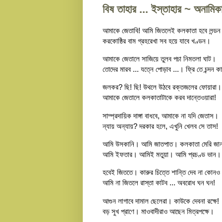
বিষ তাহার ... ইস্তাহার ~ অনামিক
আমাকে জেতাবি! আমি জিতলেই কলকাতা হবে লন্ড
করকোষ্ঠির বাম গ্রহরেখা সব হয়ে যাবে খণ্ডন।
আমাকে জেতালে সাজিয়ে তুলব পচা নিমতলা ঘাট।
তোদের মারব ... যত্নে পোড়াব ...। ফ্রি তে চন্দন 
জলকর? ছি! ছি! উথলে উঠবে রক্তজলের ফোয়ারা।
আমাকে জেতালে কলকাতাটাকে করব দান্তেওয়ারা!
সাম্প্রদায়িক দাঙ্গা বাধবে, আমাকে না যদি জেতাস।
ন্যায় অন্যায়? দরকার হলে, এখুনি খেলব সে তাস!
আমি উসকানি। আমি জাতপাত। কলকাতা মেরি জান
আমি ইফতার। আমিই মতুয়া। আমি প্রচণ্ড ভান।
হবেই জিততে। কারুর চিত্তে শান্তি দেব না কোন
আমি না জিতলে রাস্তা কাটব ... অবরোধ ঘন ঘন!
আগুন লাগাবে দামাল ছেলেরা। কাউকে দেবনা রক্ষে!
বড় সুখ প্রাণে। মাওবাদীরাও আছেন মিত্রপক্ষে।