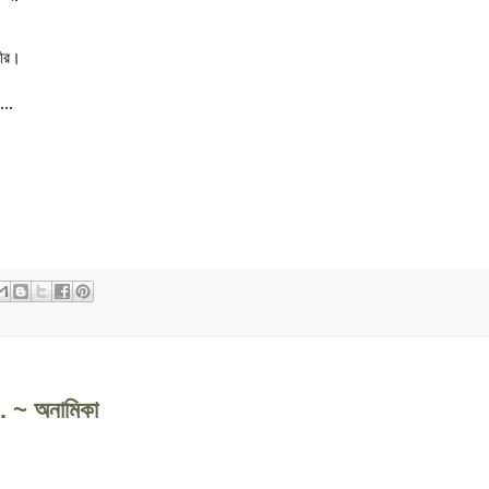
মীর।
...
... ~ অনামিকা