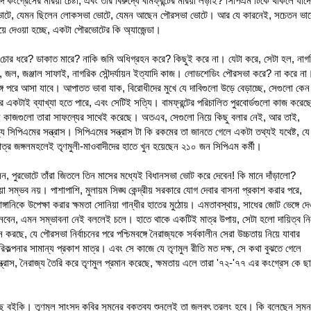
 কংগ্রেসের মরিয়া চেষ্টা, এবং তার বিরুদ্ধে বামফ্রন্টের মরিয়া লড়াই? সিপিএম টিকে থাকলে যাদে
য়েত ভোটে, যেমন ছিলেন লোকসভা ভোটে, যেমন আছেন পৌরসভা ভোটে। আর যে কারনেই, সচেতন ভাব
য়ে দেওয়া হচ্ছে, একটা পৌরভোটের কি অ্যাজেন্ডা।
? চোর ধরে? ডাকাত মারে? নাকি জমি অধিগ্রহন করে? কিছুই করে না। যেটা করে, সেটা হল, নাগ
া, জল, জঞ্জাল সাফাই, নাগরিক সৌন্দর্যায়ন ইত্যাদি কাজ। লোডশেডিং পৌরসভা করে? না করে না
ঙ্গে পরে আসা যাবে। আপাতত ভাবা যাক, বিরোধীদের মুখে যে দাবিগুলো উড়ে বেড়াচ্ছে, সেগুলো কেন
টাই ব্যাখ্যা হতে পারে, এবং সেটিই সত্যি। বামফ্রন্টের পরিচালিত পুরবোর্ডগুলো কাজ করে
ই কাজগুলো তারা সাফল্যের সাথেই করেছে। অতএব, সেগুলো নিয়ে কিছু বলার নেই, আর তাই,
 রাজ্যে সিপিএমের সন্ত্রাস। সিপিএমের সন্ত্রাস টা কি রকমের তা জানতে গেলে একটা তথ্যই যথেষ্ট, য
মাত্র জঙ্গলমহলেই তৃণমুলী-মাওবাদীদের হাতে খুন হয়েছেন ২১০ জন সিপিএম কর্মী।
লেন, পুরভোটে তাঁরা জিতলে তিন মাসের মধ্যেই বিধানসভা ভোট করে দেবেন! কি মানে দাঁড়ালো?
ওয়া সম্ভব নয়। পাশাপাশি, মুলায়ম সিঙ্ঘ কেন্দ্রীয় সরকারে যোগ দেবার বাসনা প্রকাশ করার পরে,
্গানিকে উপেক্ষা করার ক্ষমতা সোনিয়া গান্ধীর হাতের মুঠোয়। এমতাবস্থায়, সাধের জোট ভেঙ্গে দে
নেবেন, এমন সম্ভাবনা নেই বললেই চলে। হাতে থাকে একটিই মাত্র উপায়, সেটা হলো দায়িত্ব নি
ে, যে পৌরসভা নির্বাচনের পরে পশ্চিমবঙ্গে নৈরাজ্যকে সর্বকালীন সেরা উচ্চতায় নিয়ে যাবার
িকল্পনার সামান্য প্রকাশ মাত্র। এবং সে কাজে যে তৃণমুল রীতি মত দক্ষ, সে কথা বুঝতে গেলে
রাস, নৈরাজ্য তৈরি করে তৃণমুল প্রমান করেছে, ক্ষমতায় এলে তারা '৭২-'৭৭ এর কংগ্রেস কে ছা
 বইকি। তৃণমুল সাংসদ কবির সুমনের বক্তব্য শুনলেই তা জলবৎ তরলং হবে। কি বলেছেন সুম