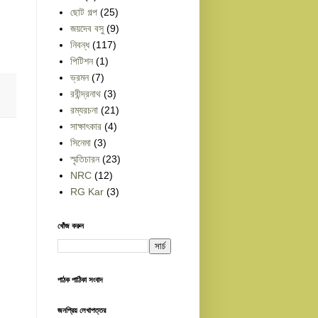
ছোট গল্প
(25)
জয়দেব বসু
(9)
নিবন্ধ
(117)
পিটিশন
(1)
ভ্রমন
(7)
রবীন্দ্রনাথ
(3)
রম্যরচনা
(21)
সাক্ষাৎকার
(4)
সিনেমা
(3)
স্মৃতিচারন
(23)
NRC
(12)
RG Kar
(3)
খোঁজ করুন
পাঠক পাঠিকা সংবাদ
জনপ্রিয় লেখাপত্তর