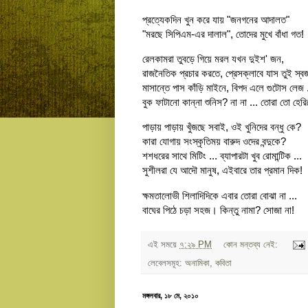
প্রত্যেকদিন খুন করে যায় "জনগনের আদালত"
"মরছে সিপিএম-এর দালাল", তোদের মুখে বাঁধা গত!
রেলকামরা তুবড়ে গিয়ে মরল যখন দুইশ' জন,
রাজনৈতিক প্রচার করতে, প্রেসক্লাবে যাস তুই স্ব
মাসান্তে পাস কাঁড়ি মাইনে, বিপদ এলে গুটোস লেজ .
বুক ফাটানো কান্না শুনিস? না না ... তোরা তো হের
পাড়ায় পাড়ায় খুঁজছে সবাই, ওই খুনিদের বন্ধু কে?
কারা যোগায় সংস্কৃতিময় বারুদ ওদের বন্দুকে?
শশধরের সাথে মিটিং ... ব্যাপারটা খুব রোমান্টিক ...
সুশীলরা যে আদৌ মানুষ, এইবারে তার প্রমান দিক!
ক্ষমতালোভী শিলাদিদিকে এবার তোরা বোঝা না ...
বাঘের পিঠে চড়া সহজ। কিন্তু নামা? সোজা না!
এই সময়ে
৭:২৯ PM
কোন মন্তব্য নেই:
লেবেলসমূহ:
অনামিকা
,
কবিতা
মঙ্গলবার, ১৮ মে, ২০১০