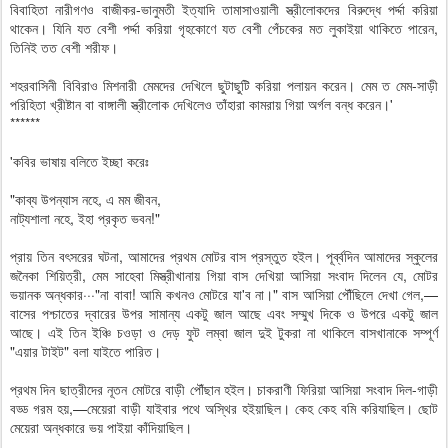
বিবাহিতা নারীগণও বাজীকর-ভানুমতী ইত্যাদি তামাসাওয়ালী স্ত্রীলোকদের বিরুদ্ধে পর্দ্দা করিয়া
থাকেন। যিনি যত বেশী পর্দ্দা করিয়া গৃহকোণে যত বেশী পেঁচকের মত লুকাইয়া থাকিতে পারেন,
তিনিই তত বেশী শরীফ।
শহরবাসিনী বিবিরাও মিশনারী মেমদের দেখিলে ছুটাছুটি করিয়া পলায়ন করেন। মেম ত মেম-সাড়ী
পরিহিতা খ্রীষ্টান বা বাঙ্গালী স্ত্রীলোক দেখিলেও তাঁহারা কামরায় গিয়া অর্গল বন্ধ করেন।'
******
'কবির ভাষায় বলিতে ইচ্ছা করেঃ
"কাব্য উপন্যাস নহে, এ মম জীবন,
নাট্যশালা নহে, ইহা প্রকৃত ভবন!"
প্রায় তিন বৎসরের ঘটনা, আমাদের প্রথম মোটর বাস প্রস্তুত হইল। পূর্ব্বদিন আমাদের স্কুলের
জনৈকা শিয়িত্রী, মেম সাহেবা মিস্ত্রীখানায় গিয়া বাস দেখিয়া আসিয়া সংবাদ দিলেন যে, মোটর
ভয়ানক অন্ধকার···"না বাবা! আমি কখনও মোটরে যা'ব না।" বাস আসিয়া পৌঁছিলে দেখা গেল,—
বাসের পশ্চাতের দ্বারের উপর সামান্য একটু জাল আছে এবং সম্মুখ দিকে ও উপরে একটু জাল
আছে। এই তিন ইঞ্চি চওড়া ও দেড় ফুট লম্বা জাল দুই টুকরা না থাকিলে বাসখানাকে সম্পূর্ণ
"এয়ার টাইট" বলা যাইতে পারিত।
প্রথম দিন ছাত্রীদের নূতন মোটরে বাড়ী পৌঁছান হইল। চাকরাণী ফিরিয়া আসিয়া সংবাদ দিল-গাড়ী
বড্ড গরম হয়,—মেয়েরা বাড়ী যাইবার পথে অস্থির হইয়াছিল। কেহ কেহ বমি করিযাছিল। ছোট
মেয়েরা অন্ধকারে ভয় পাইয়া কাঁদিয়াছিল।