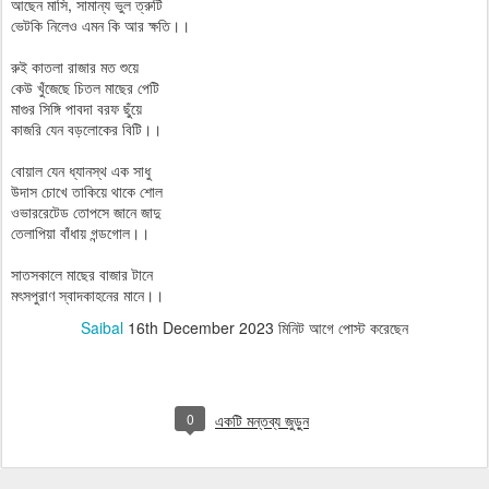
আছেন মাসি, সামান্য ভুল ত্রুটি
ভেটকি নিলেও এমন কি আর ক্ষতি।।
রুই কাতলা রাজার মত শুয়ে
কেউ খুঁজেছে চিতল মাছের পেটি
মাগুর সিঙ্গি পাবদা বরফ ছুঁয়ে
কাজরি যেন বড়লোকের বিটি।।
বোয়াল যেন ধ্যানস্থ এক সাধু
উদাস চোখে তাকিয়ে থাকে শোল
ওভাররেটেড তোপসে জানে জাদু
তেলাপিয়া বাঁধায় গন্ডগোল।।
সাতসকালে মাছের বাজার টানে
মৎসপুরাণ স্বাদকাহনের মানে।।
Saibal
16th December 2023
মিনিট আগে পোস্ট করেছেন
0
একটি মন্তব্য জুড়ুন