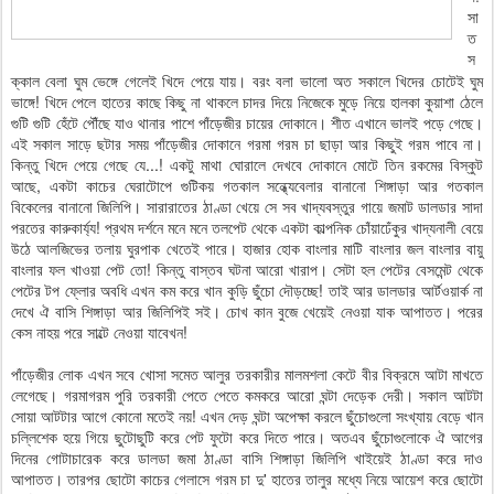
সা
ত
স
ক্কাল বেলা ঘুম ভেঙ্গে গেলেই খিদে পেয়ে যায়। বরং বলা ভালো অত সকালে খিদের চোটেই ঘুম
ভাঙ্গে! খিদে পেলে হাতের কাছে কিছু না থাকলে চাদর দিয়ে নিজেকে মুড়ে নিয়ে হালকা কুয়াশা ঠেলে
গুটি গুটি হেঁটে পৌঁছে যাও থানার পাশে পাঁড়েজীর চায়ের দোকানে। শীত এখানে ভালই পড়ে গেছে।
এই সকাল সাড়ে ছটার সময় পাঁড়েজীর দোকানে গরমা গরম চা ছাড়া আর কিছুই গরম পাবে না।
কিন্তু খিদে পেয়ে গেছে যে...! একটু মাথা ঘোরালে দেখবে দোকানে মোটে তিন রকমের বিস্কুট
আছে, একটা কাচের ঘেরাটোপে গুটিকয় গতকাল সন্ধ্যেবেলার বানানো শিঙ্গাড়া আর গতকাল
বিকেলের বানানো জিলিপি। সারারাতের ঠাণ্ডা খেয়ে সে সব খাদ্যবস্তুর গায়ে জমাট ডালডার সাদা
পরতের কারুকার্য্য! প্রথম দর্শনে মনে মনে তলপেট থেকে একটা কাল্পনিক চোঁয়াঢেঁকুর খাদ্যনালী বেয়ে
উঠে আলজিভের তলায় ঘুরপাক খেতেই পারে। হাজার হোক বাংলার মাটি বাংলার জল বাংলার বায়ু
বাংলার ফল খাওয়া পেট তো! কিন্তু বাস্তব ঘটনা আরো খারাপ। সেটা হল পেটের বেসমেন্ট থেকে
পেটের টপ ফ্লোর অবধি এখন কম করে খান কুড়ি ছুঁচো দৌড়চ্ছে! তাই আর ডালডার আর্টওয়ার্ক না
দেখে ঐ বাসি শিঙ্গাড়া আর জিলিপিই সই। চোখ কান বুজে খেয়েই নেওয়া যাক আপাতত। পরের
কেস নাহয় পরে সাল্টে নেওয়া যাবেখন!
পাঁড়েজীর লোক এখন সবে খোসা সমেত আলুর তরকারীর মালমশলা কেটে বীর বিক্রমে আটা মাখতে
লেগেছে। গরমাগরম পুরি তরকারী পেতে পেতে কমকরে আরো ঘন্টা দেড়েক দেরী। সকাল আটটা
সোয়া আটটার আগে কোনো মতেই নয়! এখন দেড় ঘন্টা অপেক্ষা করলে ছুঁচোগুলো সংখ্যায় বেড়ে খান
চল্লিশেক হয়ে গিয়ে ছুটোছুটি করে পেট ফুটো করে দিতে পারে। অতএব ছুঁচোগুলোকে ঐ আগের
দিনের গোটাচারেক করে ডালডা জমা ঠাণ্ডা বাসি শিঙ্গাড়া জিলিপি খাইয়েই ঠাণ্ডা করে দাও
আপাতত। তারপর ছোটো কাচের গেলাসে গরম চা দু' হাতের তালুর মধ্যে নিয়ে আয়েশ করে ছোটো