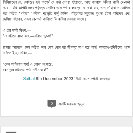
লিখিয়াছেন যে, মোটরের দুই পার্শ্বে যে পর্দ্দা দেওয়া হইয়াছে, তাহা বাতাসে উড়িয়া গাড়ী বে-পর্দ্দা
করে। যদি আগামীকল্য পর্য্যন্ত মোটরে ভাল পর্দ্দার ব্যবস্থা না করা যায়, তবে তাঁহারা তাতোধিক
দয়া করিয়া "খবিছ" "পলীদ" প্রভৃতি উর্দ্দু দৈনিক পত্রিকায় স্কুলের কুৎসা রটনা করিবেন এবং
দেখিয়া লইবেন, এরূপ বে-পর্দ্দা গাড়ীতে কি করিয়া মেয়েরা আসে।
এ তো ভারী বিপদ,—
"না ধরিলে রাজা বধে,—ধরিলে ভুজঙ্গ!"
রাজার আদেশে এমন করিয়া আর কেহ বোধ হয় জীবন্ত সাপ ধরে নাই! অবরোধ-বন্দিনীদের পক্ষে
বলিতে ইচ্ছা করিল,—
"কেন আসিলাম হায়! এ পোড়া সংসারে,
কেন জন্ম লভিলাম পর্দ্দা-নশীন ঘরে!"
Saibal
9th December 2023
মিনিট আগে পোস্ট করেছেন
0
একটি মন্তব্য জুড়ুন