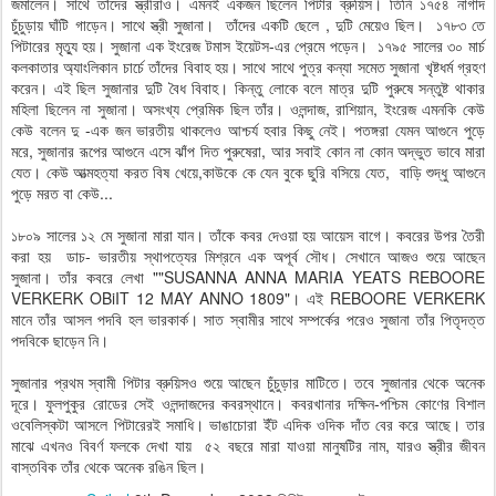
জমালেন। সাথে তাঁদের স্ত্রীরাও। এমনই একজন ছিলেন পিটার ব্রুয়িস। তিনি ১৭৫৪ নাগাদ
চুঁচুড়ায় ঘাঁটি গাড়েন। সাথে স্ত্রী সুজানা। তাঁদের একটি ছেলে , দুটি মেয়েও ছিল। ১৭৮৩ তে
পিটারের মৃত্যু হয়। সুজানা এক ইংরেজ টমাস ইয়েটস-এর প্রেমে পড়েন। ১৭৯৫ সালের ৩০ মার্চ
কলকাতার অ্যাংলিকান চার্চে তাঁদের বিবাহ হয়। সাথে সাথে পুত্র কন্যা সমেত সুজানা খৃষ্টধর্ম গ্রহণ
করেন। এই ছিল সুজানার দুটি বৈধ বিবাহ। কিন্তু লোকে বলে মাত্র দুটি পুরুষে সন্তুষ্ট থাকার
মহিলা ছিলেন না সুজানা। অসংখ্য প্রেমিক ছিল তাঁর। ওলন্দাজ, রাশিয়ান, ইংরেজ এমনকি কেউ
কেউ বলেন দু -এক জন ভারতীয় থাকলেও আশ্চর্য হবার কিছু নেই। পতঙ্গরা যেমন আগুনে পুড়ে
মরে, সুজানার রূপের আগুনে এসে ঝাঁপ দিত পুরুষেরা, আর সবাই কোন না কোন অদ্ভুত ভাবে মারা
যেত। কেউ আত্মহত্যা করত বিষ খেয়ে,কাউকে কে যেন বুকে ছুরি বসিয়ে যেত, বাড়ি শুদ্ধু আগুনে
পুড়ে মরত বা কেউ...
১৮০৯ সালের ১২ মে সুজানা মারা যান। তাঁকে কবর দেওয়া হয় আয়েস বাগে। কবরের উপর তৈরী
করা হয় ডাচ- ভারতীয় স্থাপত্যের মিশ্রনে এক অপূর্ব সৌধ। সেখানে আজও শুয়ে আছেন
সুজানা। তাঁর কবরে লেখা ""SUSANNA ANNA MARIA YEATS REBOORE
VERKERK OBiIT 12 MAY ANNO 1809"। এই REBOORE VERKERK
মানে তাঁর আসল পদবি হল ভারকার্ক। সাত স্বামীর সাথে সম্পর্কের পরেও সুজানা তাঁর পিতৃদত্ত
পদবিকে ছাড়েন নি।
সুজানার প্রথম স্বামী পিটার ব্রুয়িসও শুয়ে আছেন চুঁচুড়ার মাটিতে। তবে সুজানার থেকে অনেক
দূরে। ফুলপুকুর রোডের সেই ওলন্দাজদের কবরস্থানে। কবরখানার দক্ষিন-পশ্চিম কোণের বিশাল
ওবেলিস্কটা আসলে পিটারেরই সমাধি। ভাঙাচোরা ইঁট এদিক ওদিক দাঁত বের করে আছে। তার
মাঝে এখনও বিবর্ণ ফলকে দেখা যায় ৫২ বছরে মারা যাওয়া মানুষটির নাম, যারও স্ত্রীর জীবন
বাস্তবিক তাঁর থেকে অনেক রঙিন ছিল।