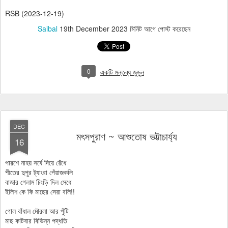
RSB (2023-12-19)
Saibal
19th December 2023
মিনিট আগে পোস্ট করেছেন
0
একটি মন্তব্য জুড়ুন
DEC
মৎসপুরাণ ~ আশুতোষ ভট্টাচার্য্য
16
পারশে নাহয় সর্ষে দিয়ে রেঁধে
শীতের দুপুর ট্যাংরা পেঁয়াজকলি
বাজার গেলাম চিংড়ি দিল সেধে
ইলিশ কে কি মাছের সেরা বলি!!
গোল বাঁধাল মৌরলা আর পুঁটি
মাছ কাটবার বিভিন্ন পদ্ধতি