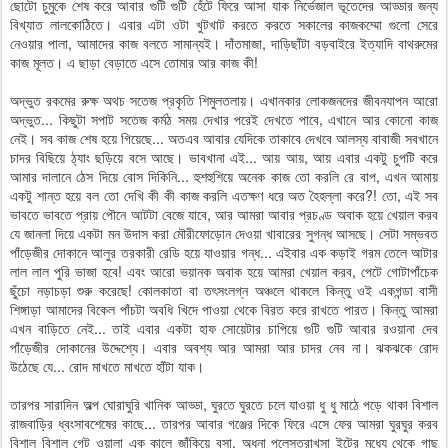
ছোটো চুমুকে শেষ করে আবার গুটি গুটি হেঁটে ফিরে আসা যাক নির্ভেজাল ভূতেদের আড্ডার জন্য
বিখ্যাত লালকোঠিতে। এবার এটা ওটা খুটখাট করতে করতে সকালের কাজকম্মো গুলো সেরে
নেওয়ার পালা, আমাদের কাজ বলতে সামান্যই। দাঁতমাজা, দাড়িছাঁটা বড়বাইরে ইত্যাদি বাথরুমের
কাজ মূলত। এ ছাড়া বেড়াতে এসে তোমার আর কাজ কী!
অদ্ভুত রকমের রুক্ষ অথচ সতেজ প্রকৃতি শিমুলতলায়। এখানকার লোকজনদের জীবনযাপন আরো
অদ্ভুত... কিছুটা সপাট সতেজ কর্মঠ সময় দেখার পরেই দেখতে পাবে, এখানে আর কোনো কাজ
নেই। সব কাজ শেষ হয়ে গিয়েছে... অতএব আবার যেদিকে তাকাবে দেখবে আলস্য বাবাজী সবখানে
চাদর বিছিয়ে ঠ্যাং ছড়িয়ে বসে আছে। ভাবখানা এই... আয় আয়, আয় এবার একটু চুপটি করে
আমার দালানে ঠেস দিয়ে বোস দিকিনি... হুশহুশিয়ে অনেক কাজ তো করলি রে বাপ, এখন আমায়
একটু শান্ত হয়ে বল তো দেখি কী কী কাজ করলি এতক্ষণ ধরে অত হৈহল্লা করে?! তো, এই সব
ভাবতে ভাবতে প্রায় পৌনে আটটা বেজে যাবে, আর আমরা আবার প্রচণ্ড অবাক হয়ে খেয়াল করব
যে জানলা দিয়ে একটা মন উদাস করা মৌরীফোড়োন দেওয়া খাবারের সুগন্ধ আসছে। সেটা সম্ভবত
পাঁড়েজীর দোকানে আলুর তরকারী রেডি হয়ে যাওয়ার গন্ধ... এইবার এক কড়াই গরম তেলে আটার
লাল লাল পুরি ভাজা হবে! এবং আরো ভয়ানক অবাক হয়ে আমরা খেয়াল করব, পেটে গোটাপাঁচেক
ছুঁচো নড়াচড়া শুরু করেছে! কোলকাতা বা তৎসংলগ্ন অঞ্চলে থাকলে কিন্তু ওই একগন্ডা বাসী
শিঙ্গাড়া আমাদের বিকেল পাঁচটা অবধি খিদে পাওয়া থেকে বিরত করে রাখতে পারত। কিন্তু আমরা
এখন বাড়িতে নেই... তাই এবার একটা হাফ সোয়েটার চাপিয়ে গুটি গুটি আবার রওয়ানা দেব
পাঁড়েজীর দোকানের উদ্দেশ্যে। এবার অবশ্য আর আমরা আর চাদর নেব না। ঝকঝকে রোদ
উঠেছে যে... রোদ মাখতে মাখতে হাঁটা যাক।
তারপর সারাদিন অল্প ঘোরাঘুরি খানিক আড্ডা, ঘুরতে ঘুরতে চলে যাওয়া ধু ধু মাঠে পড়ে থাকা বিশাল
রাজবাড়ির ধ্বংসাবশেষের কাছে... তারপর আবার গঞ্জের দিকে ফিরে এসে ফের আমরা ঘুরঘুর করব
বিশাল বিশাল গেট ওয়ালা এক কালে জাঁকিয়ে বসা, অধুনা পলেস্তরাখসা ইটের মধ্যে থেকে গাছ