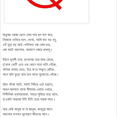
মানুষের মেজো ছেলে লোম পরে হুপ হাপ করে,
নিজেকে দেখিয়ে বলে, দেখো, আমি কত বড় হনু,
ওই দূরে বড় মাঠে গোটাকত গরু মোষ চরে,
মেঘ কাটে অবশেষে, আকাশে গজায় রামধনু।
উঠনে তুলসী তলা, ছাগলেরা তায় মাথা ঠোকে,
দু'খানা নেংটি এসে এক কোণে দানা পানি গোঁজে,
পাখিরা বাসায় ফেরে, ইয়ে ক'রে সম্মুখে ঝোঁকে,
পাশে কটা বুড়ো ভাম বসে থাকে সুযোগের খোঁজে।
হঠাৎ পটকা ফাটে, সবাই শিউরে ওঠে ত্রাসে,
আগুন জ্বলতে থাকে সীমানার এধারে ওধারে,
পিপীলিকা ভ্যাবাচ্যাকা, সভয়ে লুকিয়ে পড়ে ঘাসে,
দু'একটা সারমেয় ইতি উতি চেয়ে ল্যাজ নাড়ে।
আর কেউ জানুক বা না জানুক, জন্তুরা জানে
অবশেষে ভগবান ভুলেছেন জীবনের মানে।