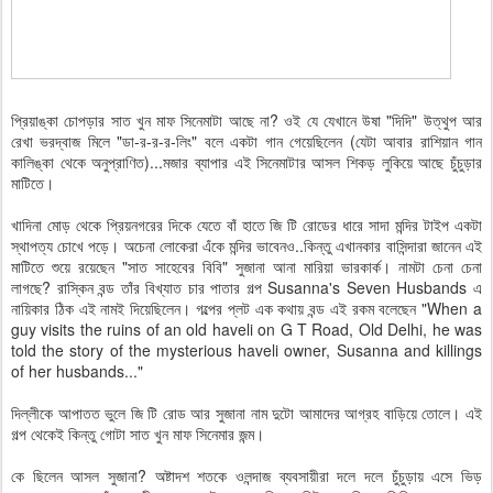
প্রিয়াঙ্কা চোপড়ার সাত খুন মাফ সিনেমাটা আছে না? ওই যে যেখানে উষা "দিদি" উত্থুপ আর
রেখা ভরদ্বাজ মিলে "ডা-র-র-র-লিং" বলে একটা গান গেয়েছিলেন (যেটা আবার রাশিয়ান গান
কালিঙ্কা থেকে অনুপ্রাণিত)...মজার ব্যাপার এই সিনেমাটার আসল শিকড় লুকিয়ে আছে চুঁচুড়ার
মাটিতে।
খাদিনা মোড় থেকে প্রিয়নগরের দিকে যেতে বাঁ হাতে জি টি রোডের ধারে সাদা মন্দির টাইপ একটা
স্থাপত্য চোখে পড়ে। অচেনা লোকেরা এঁকে মন্দির ভাবেনও..কিন্তু এখানকার বাসিন্দারা জানেন এই
মাটিতে শুয়ে রয়েছেন "সাত সাহেবের বিবি" সুজানা আনা মারিয়া ভারকার্ক। নামটা চেনা চেনা
লাগছে? রাস্কিন বন্ড তাঁর বিখ্যাত চার পাতার গল্প Susanna's Seven Husbands এ
নায়িকার ঠিক এই নামই দিয়েছিলেন। গল্পের প্লট এক কথায় বন্ড এই রকম বলেছেন "When a
guy visits the ruins of an old haveli on G T Road, Old Delhi, he was
told the story of the mysterious haveli owner, Susanna and killings
of her husbands..."
দিল্লীকে আপাতত ভুলে জি টি রোড আর সুজানা নাম দুটো আমাদের আগ্রহ বাড়িয়ে তোলে। এই
গল্প থেকেই কিন্তু গোটা সাত খুন মাফ সিনেমার জন্ম।
কে ছিলেন আসল সুজানা? অষ্টাদশ শতকে ওলন্দাজ ব্যবসায়ীরা দলে দলে চুঁচুড়ায় এসে ভিড়