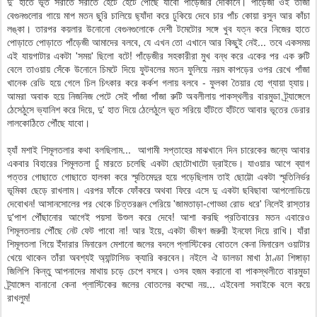
দু' হাতে ভূত সরাতে সরাতে হেঁটে হেঁটে পৌঁছে যাবো পাঁড়েজীর দোকানে। পাঁড়েজী ওই তাজা
বেগুনগুলোর গায়ে মাপ মতন ছুরি চালিয়ে ছ্যাঁদা করে ঢুকিয়ে দেবে চার পাঁচ কোয়া রসুন আর কাঁচা
লঙ্কা। তারপর কয়লার উনোনো বেগুনগুলোকে দেশী টমেটোর সঙ্গে খুব যত্ন করে নিজের হাতে
পোড়াতে পোড়াতে পাঁড়েজী আমাদের বলবে, যে এখন তো এখানে আর কিছুই নেই... তবে একসময়
এই যায়গাটার একটা 'সময়' ছিলো বটে! পাঁড়েজীর সহকারীরা মুখ বন্ধ করে একের পর এক রুটি
বেলে তাওয়ায় সেঁকে উনোনে চিমটে দিয়ে ফুটবলের মতন ফুলিয়ে নরম কাপড়ের ওপর রেখে পাঁজা
খানেক রেডি হয়ে গেলে চিল চিৎকার করে কর্কশ গলায় বলবে - ফুলকা তৈয়ার হো গ্যায়া হ্যায়।
আমরা অবাক হয়ে নিজনিজ পেটে সেই পাঁজা পাঁজা রুটি অবলীলায় পাকস্থলীর বারমুডা ট্র্যাঙ্গেলে
ঠেসেঠুসে ভ্যানিশ করে দিয়ে, দু' হাত দিয়ে ঠেলেঠুলে ভূত সরিয়ে হাঁটতে হাঁটতে আবার ভূতের ডেরার
লালকোঠিতে পৌঁছে যাবো।
হ্যাঁ মশাই শিমূলতলার কথা বলছিলাম... আগামী সপ্তাহের মাঝখানে দিন চারেকের জন্যে আবার
একবার বিহারের শিমূলতলা ঢুঁ মারতে চলেছি একটা ছোটোখাটো ড্রাইভে। যাওয়ার আগে ব্যাগ
পত্তর গোছাতে গোছাতে হালকা করে স্মৃতিমেদুর হয়ে পড়েছিলাম তাই ছোট্টো একটা স্মৃতিনির্ভর
ভূমিকা ছেড়ে রাখলাম। এরপর ফাঁকে ফোঁকরে অথবা ফিরে এসে দু একটা ছবিছাবা আপলোডিয়ে
দেবোখন! আসানসোলের পর থেকে চিত্তরঞ্জন পেরিয়ে 'জামতাড়া-গোড্ডা রোড ধরে' নিলেই রাস্তার
দু'পাশ পৌঁছানোর আগেই পয়সা উশুল করে দেবে! আশা করছি প্রতিবারের মতন এবারেও
শিমূলতলায় পৌঁছে নেট ফেট পাবো না! আর ইয়ে, একটা ভীষণ জরুরী ইনফো দিয়ে রাখি। যাঁরা
শিমূলতলা গিয়ে ইঁদারার মিনারেল মেশানো জলের বদলে প্লাস্টিকের বোতলে কেনা মিনারেল ওয়াটার
খেয়ে থাকেন তাঁরা অবশ্যই অ্যান্টাসিড ক্যারি করবেন। নইলে ঐ ডালডা মাখা ঠাণ্ডা শিঙ্গাড়া
জিলিপি কিন্তু আপনাদের মাথায় চড়ে চেপে বসবে। ওসব হজম করানো বা পাকস্থলীতে বারমুডা
ট্র্যাঙ্গেল বানানো কেনা প্লাস্টিকের জলের বোতলের কম্মো নয়... এইবেলা সবাইকে বলে কয়ে
রাখলুম!