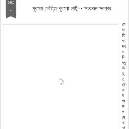
DEC
পুরনো লেত্তি পুরনো লাট্টু ~ সংকলন সরকার
1
সে
অ
তি
অ
দ্ভু
ত
বি
দঘু
টে
ভূ
তু
ড়ে
জা
য়
গা
বা
প
রে
বা
প!