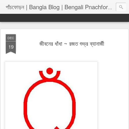
পাঁচফোড়
পাঁচফোড়ন | Bangla Blog | Bengali Pnachforon
DEC
জীবনের ধাঁধা ~ রজত শুভ্র ব্যানার্জী
19