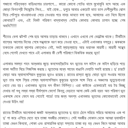
গজানো পরিত্যক্ত বাড়িগুলোর চারপাশে... কারো কোনো গেটের থামে মুখোমুখি বসে আছে এক
জোড়া বিগতশ্রী সিমেন্টের সিংহ... যাই হোক... দুপুরে আবার একচোট ভাত ডাল দেশীমুরগীর ঝোল
দিয়ে পেটপুরে খাওয়াদাওয়া সেরে নেওয়ার পরে নাহয় ভাবতে বসা হবে, আমাদের এত খিদে ছিলো
কোথায়!? এবং, এই বিকট পরিমাণ খাদ্যাখাদ্য পেটের কোথায় কোথায় চালান হচ্ছে শেষ
অবধি?!!!!
শীতের বেলা ঝটপট শেষ হয়ে আসার তাড়ায় থাকবে। এখানে এখনো লো ভোল্টেজ থাকে। টিমটিমে
বাল্বের আলোয় দিনের শেষে সন্ধ্যাকে বরণ করে নেওয়া হবে... এটাই এখানকার দস্তুর। ঝকঝকে
তকতকে কোনো ব্যাপার কোত্থাও নেই, সবই ম্যাড়ম্যাড়ে আর ভয়ানক মায়াবী। মায়াবী সন্ধ্যে
নেমে গেলেই দেখতে পাবে এই এলাকায় কী বেশী পরিমাণে থিকথিক করছে ভূত!
এলাকার সমস্ত গহন অন্ধকার জুড়ে কনসেনট্রেটেড ঘন ভূতের দল মাইল কে মাইল ছড়িয়ে পড়ে
থাকা অতীত ঘিরে গিজগিজ করছে। ভূতেদের মধ্যে সাহেব বাঙালি দেহাতি সবাই রয়েছে। দু' চারটে
ঘোড়া আর অ্যালসেশিয়ান কুকুরের ভূতও রয়েছে। রাতের রাস্তা জুড়ে ঘোড়া ভূতে সওয়ার সাহেব
ভূত তার সঙ্গে প্রিয় পোষ্য অ্যালসেশিয়ান কুকুরের ভূতকে সঙ্গে নিয়ে এ অঞ্চলের ভুতুড়েহাওয়া
খেতে বের হয়। এখানকার ভূতের দল ভীষণ নির্লিপ্ত। এরা কাউকে একেবারেই ভয় টয় কিচ্ছু
দেখায় না! শুধু লম্বা লম্বা দীর্ঘশ্বাস ফেলে! কিন্তু বেড়াতে আসা কেউ কেউ হয়ত অত পরিমাণ ভূত
একসঙ্গে দেখে ফেলে ভয় পেতেই পারে! তার জন্য অবশ্য এখানকার ভূতদের কোনোভাবেই দোষ
দেওয়া উচিৎ নয়!
রাতের টিমটিমে আলোমাখা জমাট অন্ধকারে ভূতেদের দু হাতে ঠেলে সরিয়ে সরিয়ে আমাদের এক পা
দু' পা করে এগিয়ে যেতে হবে তাজা সবজীর দোকানে। সেই সবজীর দোকান থেকে আমরা ড্যামচিপ
তাজা বেগুন কিনবো, পোকা এবং রাসায়নিক ছাড়া সস্তায় তাজা বড় বড় বেগুন কিনে আমরা আবার