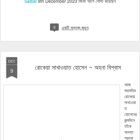
Saibal
9th December 2023
মিনিট আগে পোস্ট করেছেন
0
একটি মন্তব্য জুড়ুন
DEC
রোকেয়া সাখাওয়াত হোসেন ~ অহনা বিশ্বাস
9
আজ
মহামহিম
রোকেয়া
সাখাওয়া
ত
হোসেনের
জন্মদিনে
তাঁকে
অনন্ত
শ্রদ্ধা