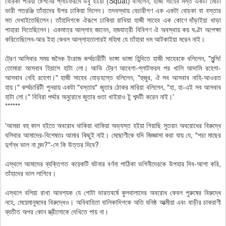
বোরকা পরিয়া ষ্টেশনের প্লাটফরমে উবু হইয়া (Squat) বসিলেন; হাজী সাহেব মস্ত একটা মোটা
ভারী শতরঞ্জি তাঁহাদের উপর ঢাকিয়া দিলেন। তদবস্থায় বেচারীগণ এক একটা বোচকা বা বস্তার
মত দেখাইতেছিলেন। তাঁহাদিগকে ঐরূপে ঢাকিয়া রাখিয়া হাজী সাহেব এক কোণে দাঁড়াইয়া খাড়া
পাহারা দিতেছিলেন। একমাত্র আল্লাহ জানেন, হজযাত্রী বিবিগণ ঐ অবস্থায় কয় ঘণ্টা অপেক্ষা
করিতেছিলেন-আর ইহা কেবল আল্লাহতালারই মহিমা যে তাঁহারা দম আটকাইয়া মরেন নাই।
ট্রেণ আসিবার সময় জনৈক ইংরাজ কর্ম্মচারীটী ভাঙ্গা ভাঙ্গা হিন্দিতে হাজী সাহেবকে বলিলেন, "মুন্সি!
তোমারা আসবাব হিয়াসে হাটা লো। আভি ট্রেণ আবেগা-প্লাটফরম পর খালি আদামি রহেগা-
আসবাব নেহি রহেগা।" হাজী সাহেব যোড়হস্তে বলিলেন, "হুজুর, ঐ সব আসবাব নাহি-আওরত
হায়।" কর্ম্মচারিটী পুনরায় একটা "বস্তায়" জুতার ঠোকর মারিয়া বলিলেন, "হা, হা-এই সব আসবাব
হাটা লো।" বিবিরা পর্দ্দার অনুরোধে জুতার গুতা খাইয়াও টু শব্দটী করেন নাই।'
******
'আমরা বহু কাল হইতে অবরোধ থাকিয়া থাকিয়া অভ্যস্ত হইয়া গিয়াছি সুতরাং অবরোধের বিরুদ্ধে
বলিবার আমাদের-বিশেষতঃ আমার কিছুই নাই। মেছোণীকে যদি জিজ্ঞাসা করা যায় যে, "পচা মাছের
দুর্গন্ধ ভাল না মন্দ?"-সে কি উত্তর দিবে?
এস্থলে আমাদের ব্যক্তিগত কয়েকটি ঘটনার বর্ণনা পাঠিকা ভগিনীদেরকে উপহার দিব-আশা করি,
তাঁহাদের ভাল লাগিবে।
এস্থলে বলিয়া রাখা আবশ্যক যে গোটা ভারতবর্ষে কুলবালাদের অবরোধ কেবল পুরুষের বিরুদ্ধে
নহে, মেয়েমানুষদের বিরুদ্ধেও। অবিবাহিতা বালিকাদিগকে অতি ঘনিষ্ঠ আত্মীয়া এবং বাড়ীর চাকরাণী
ব্যতীত অপর কোন স্ত্রীলোকে দেখিতে পায় না।