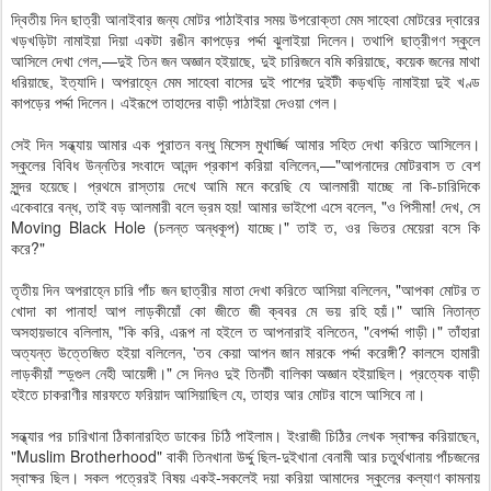
দ্বিতীয় দিন ছাত্রী আনাইবার জন্য মোটর পাঠাইবার সময় উপরোক্তা মেম সাহেবা মোটরের দ্বারের
খড়খড়িটা নামাইয়া দিয়া একটা রঙীন কাপড়ের পর্দ্দা ঝুলাইয়া দিলেন। তথাপি ছাত্রীগণ স্কুলে
আসিলে দেখা গেল,—দুই তিন জন অজ্ঞান হইয়াছে, দুই চারিজনে বমি করিয়াছে, কয়েক জনের মাথা
ধরিয়াছে, ইত্যাদি। অপরাহ্নে মেম সাহেবা বাসের দুই পাশের দুইটী কড়খড়ি নামাইয়া দুই খণ্ড
কাপড়ের পর্দ্দা দিলেন। এইরূপে তাহাদের বাড়ী পাঠাইয়া দেওয়া গেল।
সেই দিন সন্ধ্যায় আমার এক পুরাতন বন্ধু মিসেস মুখার্জ্জি আমার সহিত দেখা করিতে আসিলেন।
স্কুলের বিবিধ উন্নতির সংবাদে আনন্দ প্রকাশ করিয়া বলিলেন,—"আপনাদের মোটরবাস ত বেশ
সুন্দর হয়েছে। প্রথমে রাস্তায় দেখে আমি মনে করেছি যে আলমারী যাচ্ছে না কি-চারিদিকে
একেবারে বন্ধ, তাই বড় আলমারী বলে ভ্রম হয়! আমার ভাইপো এসে বলেল, "ও পিসীমা! দেখ, সে
Moving Black Hole (চলন্ত অন্ধকূপ) যাচ্ছে।" তাই ত, ওর ভিতর মেয়েরা বসে কি
করে?"
তৃতীয় দিন অপরাহ্নে চারি পাঁচ জন ছাত্রীর মাতা দেখা করিতে আসিয়া বলিলেন, "আপকা মোটর ত
খোদা কা পানাহ! আপ লাড়কীয়োঁ কো জীতে জী ক্ববর মে ভয় রহি হয়ঁ।" আমি নিতান্ত
অসহায়ভাবে বলিলাম, "কি করি, এরূপ না হইলে ত আপনারাই বলিতেন, "বেপর্দ্দা গাড়ী।" তাঁহারা
অত্যন্ত উত্তেজিত হইয়া বলিলেন, 'তব কেয়া আপন জান মারকে পর্দ্দা করেঙ্গী? কালসে হামারী
লাড়কীয়াঁ স্ড়্গুল নেহী আয়েঙ্গী।" সে দিনও দুই তিনটী বালিকা অজ্ঞান হইয়াছিল। প্রত্যেক বাড়ী
হইতে চাকরাণীর মারফতে ফরিয়াদ আসিয়াছিল যে, তাহার আর মোটর বাসে আসিবে না।
সন্ধ্যার পর চারিখানা ঠিকানারহিত ডাকের চিঠি পাইলাম। ইংরাজী চিঠির লেখক স্বাক্ষর করিয়াছেন,
"Muslim Brotherhood" বাকী তিনখানা উর্দ্দু ছিল-দুইখানা বেনামী আর চতুর্থখানায় পাঁচজনের
স্বাক্ষর ছিল। সকল পত্রেরই বিষয় একই-সকলেই দয়া করিয়া আমাদের স্কুলের কল্যাণ কামনায়