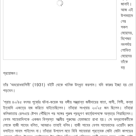
জানাই।
আজ এই
উপমহাদে
শের
সকল
মেয়েদের,
বিশেষত
নবপর্দায়
শোভিত
মেয়েদের
তাঁকে
বড়
প্রয়োজন।
তাঁর 'অবরোধবাসিনী' (1931) বইটি থেকে খানিক উদ্ধৃত করলাম। যদি কারুর ইচ্ছা হয় তো
পড়বেন।
'প্রায় ৪০/৪৫ বৎসর পূর্ব্বের ঘটনা-কয়েক ঘর বঙ্গীয় সম্ভ্রান্ত জমীদারের মাতা, মাসী, পিসী, কন্যা
ইত্যাদি একত্রে হজ করিতে যাইতেছিলেন। তাঁহারা সংখ্যায় ২০/২৫ জন ছিলেন। তাঁহারা
কলিকাতায় রেলওয়ে ষ্টেশন পৌঁছিলে পর সঙ্গের পুরুষ প্রভুগণ কার্য্যোপলক্ষে অন্যত্র গিয়াছিলেন।
বেগম সাহেবাদিগকে একজন বিশ্বস্ত আত্মীয় পুরুষের হেফাজতে রাখা হয়। সে ভদ্রলোকটীকে
লোকে হাজী সাহেব বলিত, আমরাও তাহাই বলিব। হাজী সাহেব বেগম সাহেবাদের ওয়েটিং রুমে
বসাইতে সাহস পাইলেন না। তাঁহারা উপদেশ মতে বিবি সাহেবারা প্রত্যেক মোটা মোটা কাপড়ের