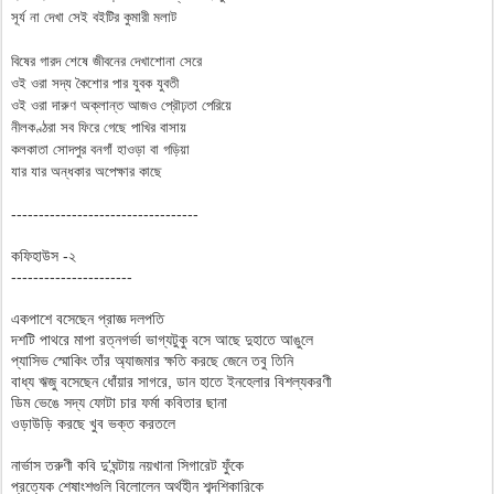
সূর্য না দেখা সেই বইটির কুমারী মলাট
বিষের গারদ শেষে জীবনের দেখাশোনা সেরে
ওই ওরা সদ্য কৈশোর পার যুবক যুবতী
ওই ওরা দারুণ অক্লান্ত আজও প্রৌঢ়তা পেরিয়ে
নীলকণ্ঠরা সব ফিরে গেছে পাখির বাসায়
কলকাতা সোদপুর বনগাঁ হাওড়া বা গড়িয়া
যার যার অন্ধকার অপেক্ষার কাছে
----------------------------------
কফিহাউস -২
----------------------
একপাশে বসেছেন প্রাজ্ঞ দলপতি
দশটি পাথরে মাপা রত্নগর্ভা ভাগ্যটুকু বসে আছে দুহাতে আঙুলে
প্যাসিভ স্মোকিং তাঁর অ্যাজমার ক্ষতি করছে জেনে তবু তিনি
বাধ্য ঋজু বসেছেন ধোঁয়ার সাগরে, ডান হাতে ইনহেলার বিশল্যকরণী
ডিম ভেঙে সদ্য ফোটা চার ফর্মা কবিতার ছানা
ওড়াউড়ি করছে খুব ভক্ত করতলে
নার্ভাস তরুণী কবি দু'ঘন্টায় নয়খানা সিগারেট ফুঁকে
প্রত্যেক শেষাংশগুলি বিলোলেন অর্থহীন শব্দশিকারিকে