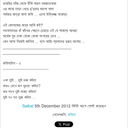
ডায়রির ভাঁজ থেকে উঁকি মারল নবজাতকেরা
এর মাঝে তাড়া খেয়ে দু'দুবার কালো সাদা
শর্করার মাত্রা মাপা কফি ... এলো উদ্ভিজ্জ পকোড়া
এই কোলাজের মধ্যে আমি কই?
গডফাদারের বাঁ কাঁধের পেছনে চেয়ারে ওই যে সামান্য আবছা
অর্ধেক মুখ ঢাকা বোকা বোকা সংশয়ের চোখ ...
কেন আসা নিজেই জানিনা ... বসে আছি প্রসাদের দুরূহ আশায় ...
______________________________
_________________________
কফিহাউস - ৩
--------------------------------
একা তুমি... তুমি গুচ্ছ কবিতা
কারও চোখে জল মুচছো কবিতা?
কার সাথে তুমি শুচ্ছো কবিতা!
তুমি নও তত তুচ্ছ কবিতা ...
Saibal
5th December 2012
মিনিট আগে পোস্ট করেছেন
লেবেলগুলি:
কবিতা