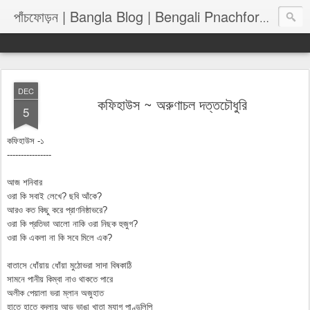
পাঁচফোড়
পাঁচফোড়ন | Bangla Blog | Bengali Pnachforon
DEC
কফিহাউস ~ অরুণাচল দত্তচৌধুরি
5
কফিহাউস -১
----------------
আজ শনিবার
ওরা কি সবাই লেখে? ছবি আঁকে?
আরও কত কিছু করে প্রাণনিষ্ঠাভরে?
ওরা কি প্রতিভা আলো নাকি ওরা নিছক হুজুগ?
ওরা কি একলা না কি সবে মিলে এক?
বাতাসে ধোঁয়ায় ধোঁয়া মুঠোভরা সাদা বিষকাঠি
সামনে পানীয় কিম্বা নাও থাকতে পারে
অলীক পেয়ালা ভরা ম্লান অজুহাত
হাতে হাতে বদলায় আড় ভাঙা খাতা ম্যাগ পাণ্ডুলিপি