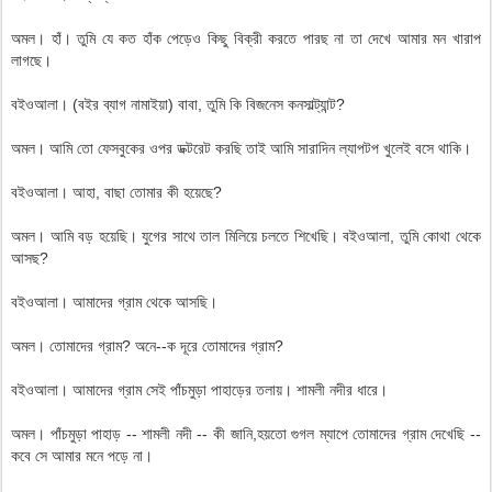
অমল। হাঁ। তুমি যে কত হাঁক পেড়েও কিছু বিক্রী করতে পারছ না তা দেখে আমার মন খারাপ
লাগছে।
বইওআলা। (বইর ব্যাগ নামাইয়া) বাবা, তুমি কি বিজনেস কনসাল্ট্যান্ট?
অমল। আমি তো ফেসবুকের ওপর ডক্টরেট করছি তাই আমি সারাদিন ল্যাপটপ খুলেই বসে থাকি।
বইওআলা। আহা, বাছা তোমার কী হয়েছে?
অমল। আমি বড় হয়েছি। যুগের সাথে তাল মিলিয়ে চলতে শিখেছি। বইওআলা, তুমি কোথা থেকে
আসছ?
বইওআলা। আমাদের গ্রাম থেকে আসছি।
অমল। তোমাদের গ্রাম? অনে--ক দূরে তোমাদের গ্রাম?
বইওআলা। আমাদের গ্রাম সেই পাঁচমুড়া পাহাড়ের তলায়। শামলী নদীর ধারে।
অমল। পাঁচমুড়া পাহাড় -- শামলী নদী -- কী জানি,হয়তো গুগল ম্যাপে তোমাদের গ্রাম দেখেছি --
কবে সে আমার মনে পড়ে না।