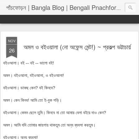
পাঁচফোড়
পাঁচফোড়ন | Bangla Blog | Bengali Pnachforon
NOV
অমল ও বইওয়ালা (নো অফেন্স মেন্ট!) ~ প্রকল্প ভট্টাচার্য়
26
বইওআলা। বই -- বই -- ভালো বই!
অমল। বইওআলা, বইওআলা, ও বইওআলা!
বইওআলা। ডাকছ কেন? বই কিনবে?
অমল। কেন কিনব! আমি তো ই-বুক পড়ি।
বইওআলা। কেমন ছেলে তুমি। কিনবে না তো আমার বেলা বইয়ে দাও কেন?
অমল। আমি যদি তোমার জায়গায় থাকতুম তো অন্য ব্যবসা করতুম।
বইওআলা। অন্য ব্যবসা!