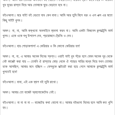
খুব দূরের রাস্তা দিয়ে আর তোমাকে ঘুরে বেড়াতে হবে না।
বইওআলা। মরে যাই! বই বেচতে যাব কেন বাবা। আমি আর তুমি মিলে বরং ও এল এক্স এর মতো
কিছু সাইট খুলব।
অমল। না, না, আমি কক্‌খনো অনলাইনে ব্যবসা করব না। আমি একটা বিজনেস কন্সাল্টেন্সি ফার্ম
খুলব। একে ওকে শুধু উপদেশ দেব, প্রয়োজনে ট্রেনিং ও দেব।
বইওআলা। হায় পোড়াকপাল! এ কেরিয়ার ও কি কোনো কেরিয়ার হল!
অমল। না, না, এ আমার অনেক দিনের স্বপ্ন। ওয়াই ফাই খুব স্ট্রং হলে যেমন অনেক দূর থেকে
নেট কানেক্ট করা যায় -- তেমনি ঐ রাস্তার মোড় থেকে ঐ গাছের সারির মধ্যে দিয়ে যখন তোমার
ডাক আসছিল, আমার মনে হচ্ছিল – ফেসবুকে ডক্টরেট করা হয়ে গেলে আমাকে কন্সাল্টেন্সি ফার্ম
খুলতেই হবে!
বইওআলা। বাবা, এই এক ব্যাগ বই তুমি রাখো।
অমল। আমার তো বাজেট অ্যালোকেটেড নেই।
বইওআলা। না না না না -- বাজেটের কথা বোলো না। আমার বইগুলো বিদেয় হলে আমি কত খুশি
হব।