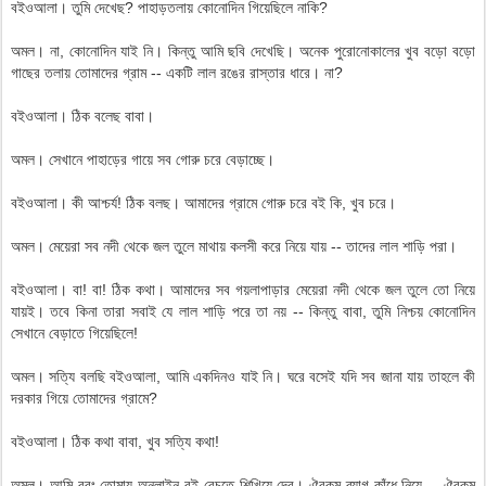
বইওআলা। তুমি দেখেছ? পাহাড়তলায় কোনোদিন গিয়েছিলে নাকি?
অমল। না, কোনোদিন যাই নি। কিন্তু আমি ছবি দেখেছি। অনেক পুরোনোকালের খুব বড়ো বড়ো
গাছের তলায় তোমাদের গ্রাম -- একটি লাল রঙের রাস্তার ধারে। না?
বইওআলা। ঠিক বলেছ বাবা।
অমল। সেখানে পাহাড়ের গায়ে সব গোরু চরে বেড়াচ্ছে।
বইওআলা। কী আশ্চর্য! ঠিক বলছ। আমাদের গ্রামে গোরু চরে বই কি, খুব চরে।
অমল। মেয়েরা সব নদী থেকে জল তুলে মাথায় কলসী করে নিয়ে যায় -- তাদের লাল শাড়ি পরা।
বইওআলা। বা! বা! ঠিক কথা। আমাদের সব গয়লাপাড়ার মেয়েরা নদী থেকে জল তুলে তো নিয়ে
যায়ই। তবে কিনা তারা সবাই যে লাল শাড়ি পরে তা নয় -- কিন্তু বাবা, তুমি নিশ্চয় কোনোদিন
সেখানে বেড়াতে গিয়েছিলে!
অমল। সত্যি বলছি বইওআলা, আমি একদিনও যাই নি। ঘরে বসেই যদি সব জানা যায় তাহলে কী
দরকার গিয়ে তোমাদের গ্রামে?
বইওআলা। ঠিক কথা বাবা, খুব সত্যি কথা!
অমল। আমি বরং তোমায় অনলাইন বই বেচতে শিখিয়ে দেব। ঐরকম ব্যাগ কাঁধে নিয়ে -- ঐরকম