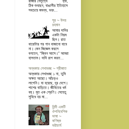
রাজার নেতৃত্বে হ্যাঁ,
ঠিক শুনছেন, বাঙালীর ইতিহাসে
সবচেয়ে জঘন্য, ভয়ং...
সুর ~ উদয়
রহমান
আমার দাদির
একটা নিয়ম
ছিল। রাত
বারোটার পর গান বাজানো যাবে
না। কেন জিজ্ঞেস করলে
বলতেন, “জ্বিন আসে।” আমরা
হাসতাম। দাদি রাগ করত...
অন্ধকার লেখাগুচ্ছ ~ শ্রীজাত
অন্ধকার লেখাগুচ্ছ ১ না, তুমি
অক্ষত আছো। আঁচড়ও
লাগেনি। যা হয়েছে, দূর দেশে।
পাশের বাড়িতে। জীবিতের ধর্ম
বহু। মৃত এক শ্রেণি। সেহেতু
সুবিধে হয় মা...
হিন্দী একটি
ঔপনিবেশিক
ভাষা ~
কণিষ্ক
ভট্টাচার্য