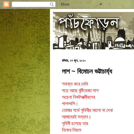
রবিবার, ২৭ জুন, ২০১০
লাশ ~ বিমোচন ভট্টাচার্য্য
শনাক্ত করে দেখি
পড়ে আছে বৃষ্টিভেজা লাশ
অচেনা নিকটআত্মীয়দের
পাশাপাশি।
তোমার গর্ভে পৃথিবীর আলো না দেখা
আমাদেরই সন্তান।
পৃথিবী চলেছে তার
নিজের নিয়মে