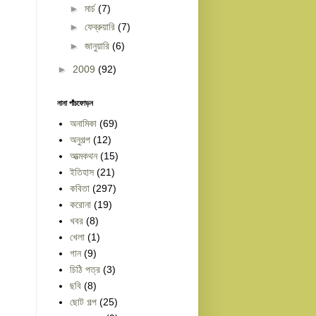
►
মার্চ
(7)
►
ফেব্রুয়ারি
(7)
►
জানুয়ারি
(6)
►
2009
(92)
নানা পাঁচফোড়ন
অনামিকা
(69)
অনুগল্প
(12)
আত্মকথন
(15)
ইতিহাস
(21)
কবিতা
(297)
করোনা
(19)
খবর
(8)
খেলা
(1)
গান
(9)
চিঠি পত্র
(3)
ছবি
(8)
ছোট গল্প
(25)