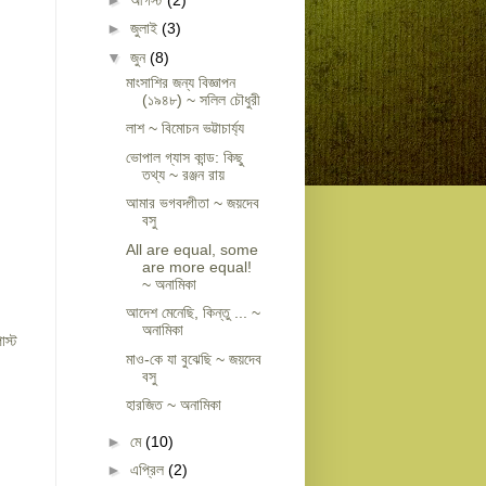
►
জুলাই
(3)
▼
জুন
(8)
মাংসাশির জন্য বিজ্ঞাপন
(১৯৪৮) ~ সলিল চৌধুরী
লাশ ~ বিমোচন ভট্টাচার্য্য
ভোপাল গ্যাস কান্ড: কিছু
তথ্য ~ রঞ্জন রায়
আমার ভগবদ্গীতা ~ জয়দেব
বসু
All are equal, some
are more equal!
~ অনামিকা
আদেশ মেনেছি, কিন্তু ... ~
অনামিকা
োস্ট
মাও-কে যা বুঝেছি ~ জয়দেব
বসু
হারজিত ~ অনামিকা
►
মে
(10)
►
এপ্রিল
(2)