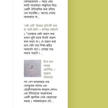
সোনারকেল্লা – আরে ধোর
মশাই লালমোহন গাঙ্গুলিকে দিয়ে
একটি ঐতিহাসিক কথা বলিয়ে
নেন সত্যজিৎ। আগের লেখায়
লালমোহন গা...
'ঘেউ ঘেউ' বিষয়ক দুতিনটি কথা
যা আমি জানি ~ কণিষ্ক ভট্টাচার্য
১ "তোমাকে কেউ খারাপ কথা
বললে তুমি তাকে উলটে খারাপ
কথা বলবে না। যে খারাপ কথা
বলে সেটা তার শিক্ষা-রুচির
অভাবেই বলে। তোমার তার
অভাব পড়েনি।...
বীণা দাস
আমার
ছোটদিদু ~
সুব্রতা
দাসগুপ্ত
গত বেশ কয়েকবছর ধরে
ফেসবুকের পাতায় এবং
হোয়াটসঅ্যাপের মাধ্যমে কোনও
এক ইতিহাসের অধ্যাপকের
একটি কাল্পনিক লেখা ঘোরাফেরা
করছে। সমাজমাধ্যমে এই...