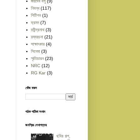
জয়দেব বসু
(9)
নিবন্ধ
(117)
পিটিশন
(1)
ভ্রমন
(7)
রবীন্দ্রনাথ
(3)
রম্যরচনা
(21)
সাক্ষাৎকার
(4)
সিনেমা
(3)
স্মৃতিচারন
(23)
NRC
(12)
RG Kar
(3)
খোঁজ করুন
পাঠক পাঠিকা সংবাদ
জনপ্রিয় লেখাপত্তর
ছবির গল্প,