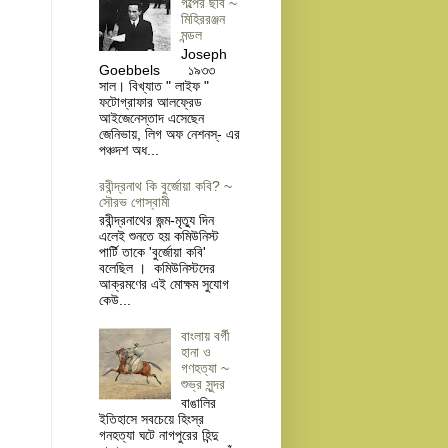
গল্পের ছবি ~
মিহিররঞ্জন
মন্ডল
Joseph
Goebbels ১৯৩৩
সাল। বিখ্যাত " লাইফ "
ফটোগ্রাফার আলফ্রেড
আইজেনেস্তাদ এসেছেন
জেনিভায়, লিগ অফ নেশনস্- এর
পঞ্চদশ অধ...
রবীন্দ্রনাথ কি বুর্জোয়া কবি? ~
সৌরভ গোস্বামী
রবীন্দ্রনাথের জন্ম-মৃত্যু দিন
এলেই শুনতে হয় কমিউনিস্ট
পার্টি তাকে 'বুর্জোয়া কবি'
বলেছিল । কমিউনিস্টদের
আক্রমণের এই মোক্ষম সুযোগ
কেউ...
বাংলায় বর্গী
হানা ও
গণহত্যা ~
শুভ্র সুন্দর
বাঙালির
ইতিহাসে সবচেয়ে হিংস্র
গনহত্যা ঘটে নাগপুরের হিন্দু