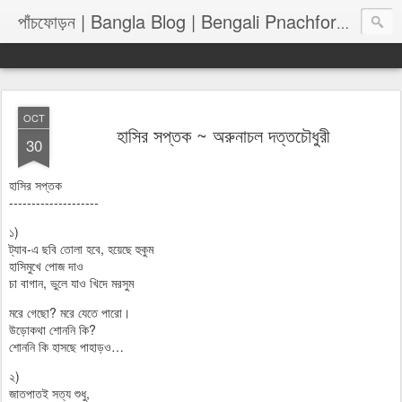
পাঁচফোড়
পাঁচফোড়ন | Bangla Blog | Bengali Pnachforon
OCT
হাসির সপ্তক ~ অরুনাচল দত্তচৌধুরী
30
হাসির সপ্তক
--------------------
১)
ট্যাব-এ ছবি তোলা হবে, হয়েছে হুকুম
হাসিমুখে পোজ দাও
চা বাগান, ভুলে যাও খিদে মরসুম
মরে গেছো? মরে যেতে পারো।
উড়োকথা শোননি কি?
শোননি কি হাসছে পাহাড়ও…
২)
জাতপাতই সত্য শুধু,