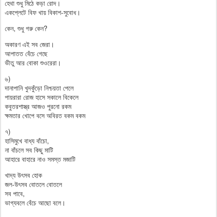
হেথা শুধু মিঠে কড়া রোদ।
একপ্লেটে বিফ খায় বিকাশ-সুবোধ।
কেন, শুধু গরু কেন?
অকারণ এই সব জেরা।
আপাতত বেঁচে গেছে
ভীতু আর বোকা শুওরেরা।
৬)
দানাপানি খুদকুঁড়ো নিশ্চয়তা পেলে
পায়রারা রোজ হাসে সকালে বিকেলে
কবুতরশাস্ত্র আজও পুরনো রকম
ক্ষমতার খোপে বসে অবিরত বকম বকম
৭)
হাসিমুখে বাধ্য বাঁচো,
না বাঁচলে সব কিছু মাটি
আহারে বাহারে নাও সমস্ত মজাটি
খাদ্য উৎসব হোক
জল-উৎসব বোতলে বোতলে
সব পাবে,
ভাগ্যবলে বেঁচে আছো বলে।