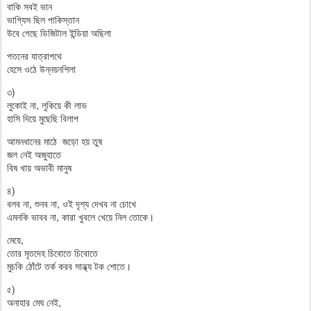
বাকি সবই ভান
ভাগ্যিস ছিল পাকিস্তান
উবে গেছে ডিজিটাল ইন্ডিয়া অছিলা
পতনের যাত্রাপথে
হেসে ওঠে উন্নয়নশিলা
৩)
লুকোই না, লুকিয়ে কী লাভ
হাসি দিয়ে মুছেছি বিলাপ
আমনধানের মাঠে জড়ো হয় তুষ
জল নেই অজুহাতে
বিষ খায় অভাবী মানুষ
৪)
বলব না, শুনব না, ওই দৃশ্য দেখব না চোখে
এমনকি ভাবব না, কারা খুবলে খেয়ে নিল তোকে।
মেয়ে,
তোর মৃতদেহ চিবোতে চিবোতে
মুচকি ঠোঁটে তর্ক করব সান্ধ্য টক শোতে।
৫)
অনাহার মেঘ নেই,