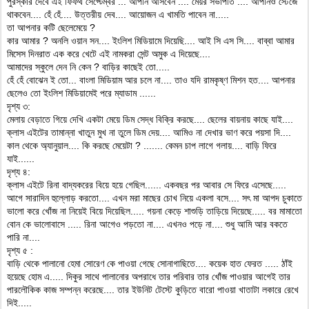
পুরস্কার দেবে এই ফিফথ সেপ্টেম্বর ... আপনি আসবেন .... মেয়র সভাপতি .... আপনিও স্টেজে
থাকবেন.... হেঁ হেঁ.... উত্তরীয় দেব.... আয়োজন এ খামতি পাবেন না.....
তা আপনার কটি ছেলেমেয়ে ?
কার আমার ? অনলি ওয়ান সন.... ইংলিশ মিডিয়ামে দিয়েছি.... আই সি এস সি.... বাব্বা আমার
মিসেস দিনরাত এক করে খেটে এই নামকরা সেন্ট অমুক এ দিয়েছে....
আমাদের স্কুলে দেন নি কেন ? বাড়ির কাছেই তো.....
হেঁ হেঁ বোঝেন ই তো... বাংলা মিডিয়াম আর চলে না.... তাও যদি রামকৃষ্ণ মিশন হত.... আপনার
ছেলেও তো ইংলিশ মিডিয়ামেই পরে ম্যাডাম ......
দৃশ্য ৩:
মেলায় বেড়াতে গিয়ে দেখি একটা মেয়ে ডিম সেদ্ধ বিক্রি করছে.... ছেলের বায়নায় কাছে যাই....
ক্লাস এইটের তামান্না খাতুন মুখ না তুলে ডিম দেয়.... আমিও না দেখার ভাণ করে পয়সা দি....
কাল থেকে অ্যানুয়াল.... কি করছে মেয়েটা ? ....... কেমন চাপ লাগে গলায়.... বাড়ি ফিরে
যাই......
দৃশ্য ৪:
ক্লাস এইটে রিনা বাদ্যকরের বিয়ে হয়ে গেছিল...... একবছর পর আবার সে ফিরে এসেছে.....
আগে সারাদিন হুল্লোড় করতো.... এখন মরা মাছের চোখ নিয়ে একলা বসে.... সৎ মা আপদ চুকাতে
ভালো করে খোঁজ না নিয়েই বিয়ে দিয়েছিল..... গয়না কেড়ে শাশুড়ি তাড়িয়ে দিয়েছে..... বর মামাতো
বোন কে ভালোবাসে ..... রিনা আগেও পড়তো না.... এখনও পড়ে না.... শুধু আমি আর বকতে
পারি না....
দৃশ্য ৫ :
বাড়ি থেকে পালানো হেমা সোরেণ কে পাওয়া গেছে সোনাগাছিতে.... কয়েক হাত ফেরত ..... ঠাঁই
হয়েছে হোম এ..... দিকুর সাথে পালানোর অপরাধে তার পরিবার তার খোঁজ পাওয়ার আগেই তার
পারলৌকিক কাজ সম্পন্ন করেছে.... তার ইউনিট টেস্টে কুড়িতে বারো পাওয়া খাতাটা লকারে রেখে
দিই.....