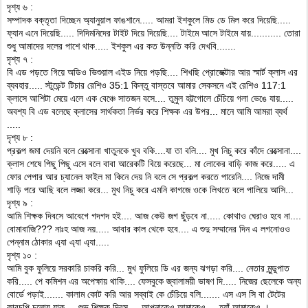
দৃশ্য ৬ :
সম্পাদক বক্তৃতা দিচ্ছেন অ্যানুয়াল ফাঙশানে..... আমরা ইশকুলে মিড ডে মিল করে দিয়েছি.....
ফ্যান এনে দিয়েছি..... দিদিমনিদের টাইট দিয়ে দিয়েছি.... টাইমে আসে টাইমে যায়........... তোরা
শুধু আমাদের দলের পাশে থাক..... ইশকুল এর কত উন্নতি করি দেখবি.......
দৃশ্য ৭ :
বি এড পড়তে গিয়ে অডিও ভিশুয়াল এইড নিয়ে পড়ছি.... শিখছি প্রোজেক্টার আর স্মার্ট ক্লাস এর
ব্যবহার..... স্টুডেন্ট টিচার রেশিও 35:1 কিন্তু বাস্তবে আমার সেকসনে এই রেশিও 117:1
ক্লাসে আশিটা মেয়ে এলে এক বেঞ্চে সাতজন বসে.... তুমুল হট্টগোলে চেঁচিয়ে গলা ভেঙে যায়.....
অবশ্য বি এড বলেছে ক্লাসের সার্থকতা নির্ভর করে শিক্ষক এর উপর... মানে আমি আমরা ব্যর্থ
.....
দৃশ্য ৮ :
প্রকল্প জমা দেয়নি বলে রেক্সোনা খাতুনকে খুব বকি....যা তা বলি.... মুখ নিচু করে কাঁদে রেক্সোনা....
ক্লাস শেষে পিছু পিছু এসে বলে বাবা আরেকটি বিয়ে করেছে... মা লোকের বাড়ি কাজ করে..... এ
ফোর পেপার আর চ্যানেল ফাইল মা কিনে দেয় নি বলে সে প্রকল্প করতে পারেনি.... নিজে দামী
শাড়ি পরে আছি বলে লজ্জা করে... মুখ নিচু করে এমনি কাগজে ওকে লিখতে বলে পালিয়ে আসি...
দৃশ্য ৯ :
আমি শিক্ষক দিবসে আবেগে গদগদ হই.... আজ কেউ জগ ছুঁড়বে না..... কোথাও ঘেরাও হবে না....
বোমাবাজি??? নাঃহ আজ নয়..... আবার কাল থেকে হবে.... এ শুদু সম্মানের দিন এ লগনোওও
পেন্নাম ঠোকার এ্যা এ্যা এ্যা.....
দৃশ্য ১০ :
আমি বুক ফুলিয়ে সরকারি চাকরি করি... মুখ ফুলিয়ে ডি এর জন্য ঝগড়া করি.... নেতার মুন্ডুপাত
করি..... পে কমিশন এর অপেক্ষায় থাকি.... ফেসবুকে জ্বালাময়ী ভাষণ দি..... নিজের ছেলেকে অন্য
বোর্ডে পড়াই....... কালাম কোট করি আর সব্বাই কে চেঁচিয়ে বলি....... এস এস সি বা টেটের
কারচুপি চুলোয় যাক.... শুভ শিক্ষক দিবস.... আপনাকেও আমাকেও.... হ্যাঁ আমাকেও ।