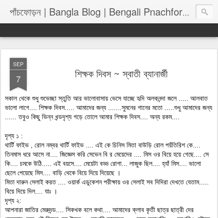
পাঁচফোড়
পাঁচফোড়ন | Bangla Blog | Bengali Pnachforon
SEP
শিক্ষক দিবস ~ স্বাতী ব্যানার্জী
7
সকাল থেকে শুধু শুভেচ্ছা স্তুতি আর ভালোবাসায় ভেসে যাচ্ছে হৃদি অলকনন্দা জলে ..... আলবাত
ভালো লাগে.... শিক্ষক দিবস..... আমাদের জন্য .......সুমনের গানের মতো .....শু
ধু আমাদের জন্য
...... তবুও কিছু ভিন্ন খন্ডদৃশ্য গড়ে তোলে আমার শিক্ষক দিবস.... অন্য রকম....
দৃশ্য ১ :
থার্টি ফাইভ , রোল নম্বর থার্টি ফাইভ .... এই কে চিনিস মিতা বাউড়ি রোল পয়ঁতিরিশ কে....
তিনমাস ধরে আসে না.... জিজ্ঞেস করি সেভেন বি র মেয়েদের .... মিস ওর বিয়ে হয়ে গেছে.... সে
কি.... চমকে উঠি..... এই বয়সে.... মেয়েটা বড্ড রোগা... লাজুক ছিল.... হ্যাঁ মিস.... ভালো
ছেলে পেয়েছে মিস.... বাড়ি থেকে বিয়ে দিয়ে দিয়েছে ।
মিতা দারুন সেলাই করত .... ওয়ার্ক এডুকেশন পরীক্ষায় ওর সেলাই সব দিদিরা দেখতে যেতাম.....
বিয়ে দিয়ে দিল.... যাঃ ।
দৃশ্য ২:
আপনারা জাতির মেরুদন্ড.... সিকখক বলে কথা.... আমাদের ক্লাব কৃতী ছাত্র ছাত্রী দের