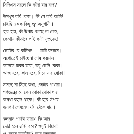
সিপিএম মরলে কি কাঁদা যায় বাপ?
উসখুস করি রোজ। কী যে করি আমি!
চাইছি মরুক কিছু তৃণঅনুগামী।
হায় হায়, কী উপায় বলছে না কেহ,
কোথায় কীভাবে পাই ক'টা মৃতদেহ!
ভোটের যে কমিশন ... ভারি বদমাস।
এগোতেই চাইছেনা শেষ কয়মাস।
আসলে চাকর তারা, তবু জেদি বোকা।
আজ হবে, কাল হবে, দিয়ে যায় ধোঁকা।
মানছে না মিছে কথা, ভোটার গাধারা।
গণতন্ত্রে যে কেন বোকা বোকা ধারা
অযথা বহাল থাকে। কী হবে উপায়
জনগণ শেষমেস যদি বেঁকে যায়।
কল্যান পার্থরা তারাও কি আর
দেরি হলে রাজি হবে? শুধুই বিয়ার!
এ কেমন ককটেল? আর কতকাল