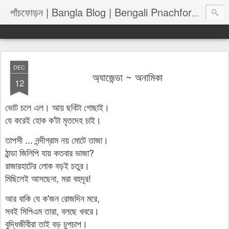
পাঁচফোড়
পাঁচফোড়ন | Bangla Blog | Bengali Pnachforon
DEC
অ্যাজেন্ডা ~ অনামিকা
12
ভোট চলে এল। আয় ছবিটা গোছাই।
যে করেই হোক ক'টা মৃতদেহ চাই।
তাপসী ... নন্দীগ্রাম নয় মোটে তাজা।
ঠান্ডা জিলিপি যায় কতবার ভাজা?
রাজারহাটের লোক বড়ই চতুর।
মিছিলেই আসছেনা, মরা বহুদূর!
আর বাকি যে ক'জন রোজদিন মরে,
সবই সিপিএম তারা, বলছে খবরে।
বুদ্ধিজীবীরা তাই বড় চুপচাপ।