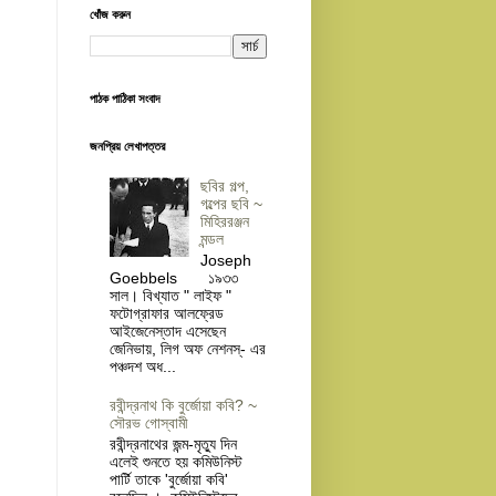
খোঁজ করুন
পাঠক পাঠিকা সংবাদ
জনপ্রিয় লেখাপত্তর
ছবির গল্প,
গল্পের ছবি ~
মিহিররঞ্জন
মন্ডল
Joseph
Goebbels ১৯৩৩
সাল। বিখ্যাত " লাইফ "
ফটোগ্রাফার আলফ্রেড
আইজেনেস্তাদ এসেছেন
জেনিভায়, লিগ অফ নেশনস্- এর
পঞ্চদশ অধ...
রবীন্দ্রনাথ কি বুর্জোয়া কবি? ~
সৌরভ গোস্বামী
রবীন্দ্রনাথের জন্ম-মৃত্যু দিন
এলেই শুনতে হয় কমিউনিস্ট
পার্টি তাকে 'বুর্জোয়া কবি'