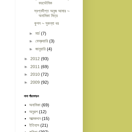
করভৌমিক
স্বপ্নদীপ্ত অনুজ আমার ~
অনামিকা মিত্র
কুশল ~ সুকন্যা ধর
►
মার্চ
(7)
►
ফেব্রুয়ারি
(3)
►
জানুয়ারি
(4)
►
2012
(93)
►
2011
(69)
►
2010
(72)
►
2009
(92)
নানা পাঁচফোড়ন
অনামিকা
(69)
অনুগল্প
(12)
আত্মকথন
(15)
ইতিহাস
(21)
কবিতা
(297)