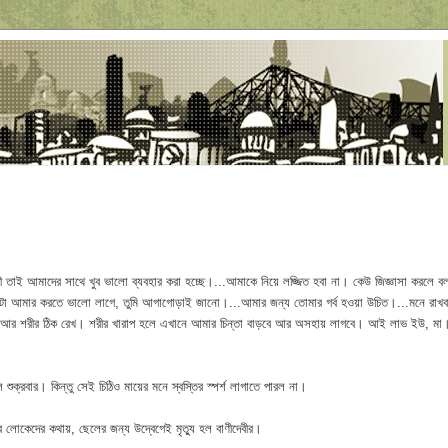
 তাই আমাদের সাথে খুব ভালো ব্যবহার করা হচ্ছে।...আমাকে নিয়ে লজ্জিত হবা না। কেউ জিজ্ঞাসা করলে ব
া আমার করতে ভালো লাগে, তুমি আগাগোড়াই জানো।...আমার জন্য তোমার গর্ব হওয়া উচিত।...মনে রাখব
রে আর শরীর ঠিক রেখ। শরীর খারাপ হলে এখানে আমার চিন্তা বাড়বে আর অসহায় লাগবে। আই লাভ ইউ, মা
শুক্রবার। কিন্তু সেই চিঠিও মায়ের মনে স্বস্তির স্পর্শ লাগাতে পারল না।
র লোকেদের কথায়, ছেলের জন্য উদ্বেগেই মৃত্যু হল বাণীদেবীর।