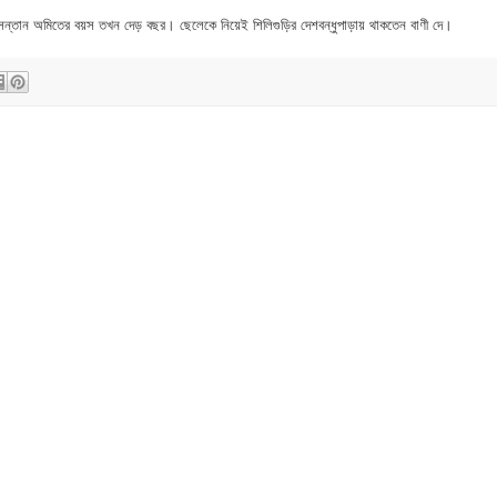
্তান অমিতের বয়স তখন দেড় বছর। ছেলেকে নিয়েই শিলিগুড়ির দেশবন্ধুপাড়ায় থাকতেন বাণী দে।