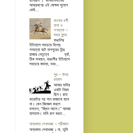
বলেছিল । কমিউনিস্টদের
আক্রমণের এই মোক্ষম সুযোগ
কেউ...
বাংলায় বর্গী
হানা ও
গণহত্যা ~
শুভ্র সুন্দর
বাঙালির
ইতিহাসে সবচেয়ে হিংস্র
গনহত্যা ঘটে নাগপুরের হিন্দু
রাজার নেতৃত্বে হ্যাঁ,
ঠিক শুনছেন, বাঙালীর ইতিহাসে
সবচেয়ে জঘন্য, ভয়ং...
সুর ~ উদয়
রহমান
আমার দাদির
একটা নিয়ম
ছিল। রাত
বারোটার পর গান বাজানো যাবে
না। কেন জিজ্ঞেস করলে
বলতেন, “জ্বিন আসে।” আমরা
হাসতাম। দাদি রাগ করত...
অন্ধকার লেখাগুচ্ছ ~ শ্রীজাত
অন্ধকার লেখাগুচ্ছ ১ না, তুমি