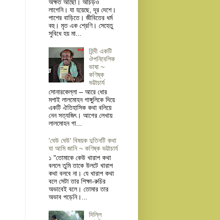
অক্ষত আছো। আঁচড়ও
লাগেনি। যা হয়েছে, দূর দেশে।
পাশের বাড়িতে। জীবিতের ধর্ম
বহু। মৃত এক শ্রেণি। সেহেতু
সুবিধে হয় মা...
হিন্দী একটি
ঔপনিবেশিক
ভাষা ~
কণিষ্ক
ভট্টাচার্য
সোনারকেল্লা – আরে ধোর
মশাই লালমোহন গাঙ্গুলিকে দিয়ে
একটি ঐতিহাসিক কথা বলিয়ে
নেন সত্যজিৎ। আগের লেখায়
লালমোহন গা...
'ঘেউ ঘেউ' বিষয়ক দুতিনটি কথা
যা আমি জানি ~ কণিষ্ক ভট্টাচার্য
১ "তোমাকে কেউ খারাপ কথা
বললে তুমি তাকে উলটে খারাপ
কথা বলবে না। যে খারাপ কথা
বলে সেটা তার শিক্ষা-রুচির
অভাবেই বলে। তোমার তার
অভাব পড়েনি।...
দিল্লি