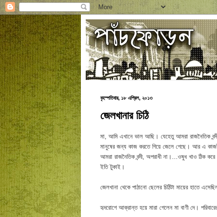
বৃহস্পতিবার, ১৮ এপ্রিল, ২০১৩
জেলখানার চিঠি
মা, আমি এখানে ভাল আছি। যেহেতু আমরা রাজনৈতিক বন্দী
মানুষের জন্য কাজ করতে গিয়ে জেলে গেছে। আর এ কাজট
আমরা রাজনৈতিক বন্দী, অপরাধী না।...ওষুধ খাও ঠিক ক
ইতি টুকাই।
জেলখানা থেকে পাঠানো ছেলের চিঠিটা মায়ের হাতে এসেছিল 
হৃদরোগে আক্রান্ত হয়ে মারা গেলেন মা বাণী দে। পরিবারে