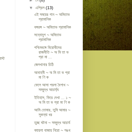
▼
এপ্রিল
(13)
এই সময়ের গান ~ অমিতাভ
প্রামানিক
বঙ্গরঙ্গ ~ অমিতাভ প্রামানিক
সন্নোযুগ ~ অমিতাভ
প্রামানিক
পশ্চিমবঙ্গে বিরোধীদের
রাজনীতি ~ অ মি তা ভ
প্রা মা ...
োস্ট
জেলখানার চিঠি
আবাহনী ~ অ মি তা ভ প্রা
মা ণি ক
ফেলে আসা পয়লা বৈশাখ ~
সম্বুদ্ধ আচার্য্য
ইতিহাস, ফিরে দেখা ... ১ ~
অ মি তা ভ প্রা মা ণি ক
আমি তোমার, তুমি আমার ~
সুকন্যা ধর
তুচ্ছ ঘটনা ~ সম্বুদ্ধ আচার্য
ব্যায়লা বাজায় নিরো ~ শঙ্খ