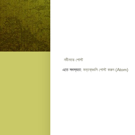
নবীনতর পোস্ট
এতে সদস্যতা:
মন্তব্যগুলি পোস্ট করুন (Atom)