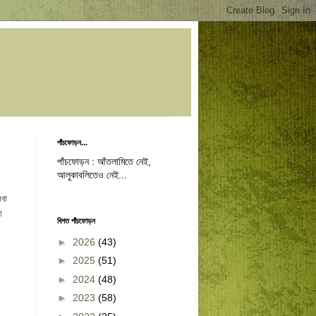
পাঁচফোড়ন...
পাঁচফোড়ন : আঁতলামিতে নেই,
আলুকাবলিতেও নেই...
লবা
া
বিগত পাঁচফোড়ন
।
►
2026
(43)
►
2025
(51)
►
2024
(48)
►
2023
(58)