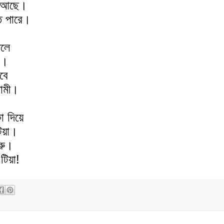
থা আছে।
ে পারে।
শলে
ি।
বে
লামী।
া দিয়ে
িয়া।
ুরু।
টিয়া!