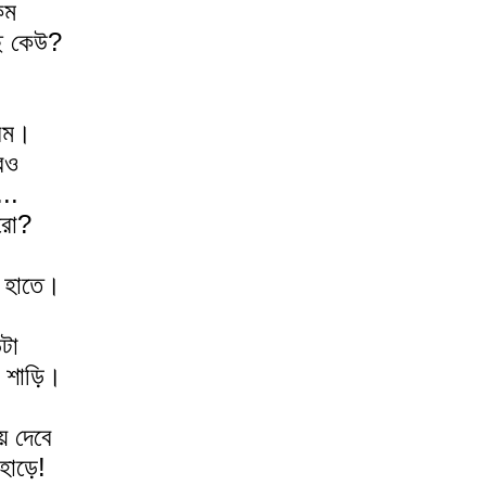
কম
ে কেউ?
।
গরম।
রও
...
ধরো?
ে হাতে।
,
টা
া শাড়ি।
ে দেবে
হাড়ে!