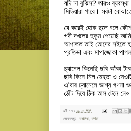
যদি না বুঝিস? তারও ব্যবস্
মিডিয়ারা পারে। সবটা বোঝাত
যে করেই হোক ছলে বলে কৌ
গদী দখলের হুকুম পেয়েছি আম
আপাতত তাই তোদের সইতে হ
প্রতিভা এবং মাপাজোকা পাগ
চ্যানেল কিনেছি ছবি আঁকা টাক
ছবি কিনে নিল মেহতা ও নেওট
এ'বার চ্যানেলে ভাগ্য গণনা শ
ঠোঁট দিয়ে ঠিক তাস টেনে নেও 
এই সময়ে
১১:২৪ AM
লেবেলসমূহ:
অনামিকা
,
কবিতা