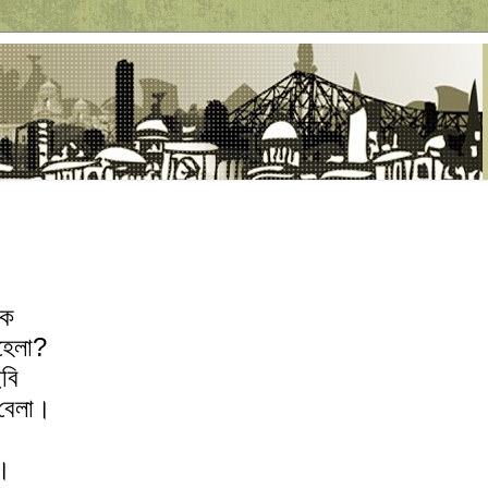
কে
হেলা?
ছবি
বেলা।
ই।