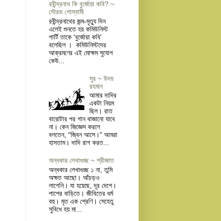
রবীন্দ্রনাথ কি বুর্জোয়া কবি? ~
সৌরভ গোস্বামী
রবীন্দ্রনাথের জন্ম-মৃত্যু দিন
এলেই শুনতে হয় কমিউনিস্ট
পার্টি তাকে 'বুর্জোয়া কবি'
বলেছিল । কমিউনিস্টদের
আক্রমণের এই মোক্ষম সুযোগ
কেউ...
সুর ~ উদয়
রহমান
আমার দাদির
একটা নিয়ম
ছিল। রাত
বারোটার পর গান বাজানো যাবে
না। কেন জিজ্ঞেস করলে
বলতেন, “জ্বিন আসে।” আমরা
হাসতাম। দাদি রাগ করত...
অন্ধকার লেখাগুচ্ছ ~ শ্রীজাত
অন্ধকার লেখাগুচ্ছ ১ না, তুমি
অক্ষত আছো। আঁচড়ও
লাগেনি। যা হয়েছে, দূর দেশে।
পাশের বাড়িতে। জীবিতের ধর্ম
বহু। মৃত এক শ্রেণি। সেহেতু
সুবিধে হয় মা...