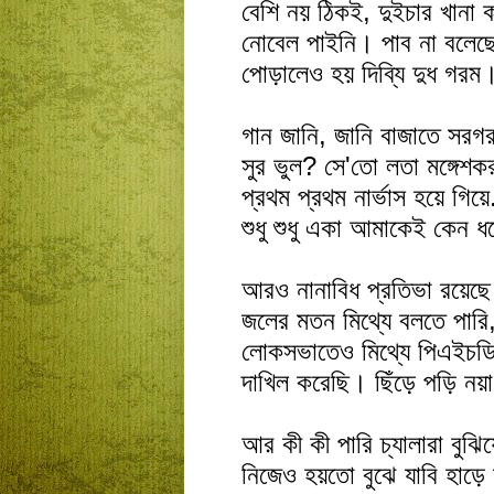
বেশি নয় ঠিকই, দুইচার খানা 
নোবেল পাইনি। পাব না বলেছ
পোড়ালেও হয় দিব্যি দুধ গরম
গান জানি, জানি বাজাতে সর
সুর ভুল? সে'তো লতা মঙ্গেশক
প্রথম প্রথম নার্ভাস হয়ে গিয়ে
শুধু শুধু একা আমাকেই কেন 
আরও নানাবিধ প্রতিভা রয়েছ
জলের মতন মিথ্যে বলতে পারি
লোকসভাতেও মিথ্যে পিএইচডি
দাখিল করেছি। ছিঁড়ে পড়ি নয়
আর কী কী পারি চ্যালারা বুঝিয়
নিজেও হয়তো বুঝে যাবি হাড়ে 