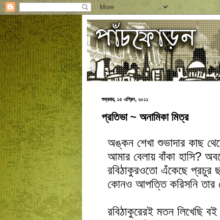
শুক্রবার, ১৫ এপ্রিল, ২০১১
প্রতিভা ~ অনামিকা মিত্র
অঙ্কন শেখা শুভাদার কাছ থে
আমার বেলায় বাঁকা হাসি? অব
রবিঠাকুরওতো এঁকেছে প্রচুর 
কোনও আপত্তি করিসনি তার 
রবিঠাকুরেরই মতন লিখেছি ব