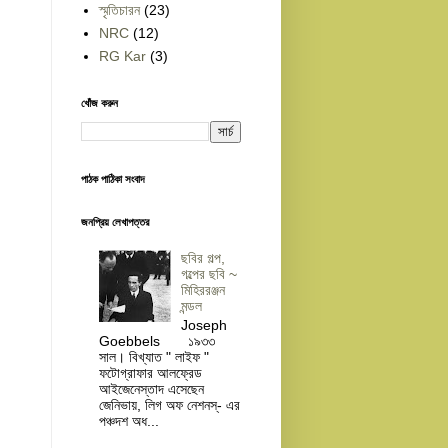
স্মৃতিচারন
(23)
NRC
(12)
RG Kar
(3)
খোঁজ করুন
পাঠক পাঠিকা সংবাদ
জনপ্রিয় লেখাপত্তর
ছবির গল্প,
গল্পের ছবি ~
মিহিররঞ্জন
মন্ডল
Joseph
Goebbels ১৯৩৩
সাল। বিখ্যাত " লাইফ "
ফটোগ্রাফার আলফ্রেড
আইজেনেস্তাদ এসেছেন
জেনিভায়, লিগ অফ নেশনস্- এর
পঞ্চদশ অধ...