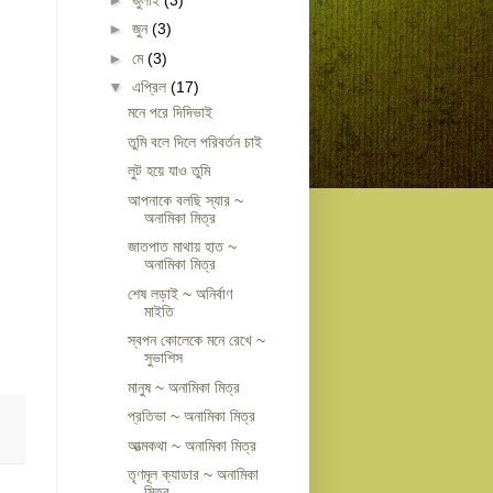
►
জুন
(3)
►
মে
(3)
▼
এপ্রিল
(17)
মনে পরে দিদিভাই
তুমি বলে দিলে পরিবর্তন চাই
লুট হয়ে যাও তুমি
আপনাকে বলছি স্যার ~
অনামিকা মিত্র
জাতপাত মাথায় হাত ~
অনামিকা মিত্র
শেষ লড়াই ~ অনির্বাণ
মাইতি
স্বপন কোলেকে মনে রেখে ~
সুভাশিস
মানুষ ~ অনামিকা মিত্র
প্রতিভা ~ অনামিকা মিত্র
আত্মকথা ~ অনামিকা মিত্র
তৃণমূল ক্যাডার ~ অনামিকা
মিত্র