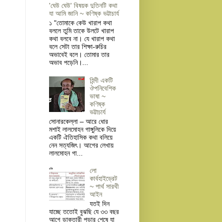
'ঘেউ ঘেউ' বিষয়ক দুতিনটি কথা
যা আমি জানি ~ কণিষ্ক ভট্টাচার্য
১ "তোমাকে কেউ খারাপ কথা
বললে তুমি তাকে উলটে খারাপ
কথা বলবে না। যে খারাপ কথা
বলে সেটা তার শিক্ষা-রুচির
অভাবেই বলে। তোমার তার
অভাব পড়েনি।...
হিন্দী একটি
ঔপনিবেশিক
ভাষা ~
কণিষ্ক
ভট্টাচার্য
সোনারকেল্লা – আরে ধোর
মশাই লালমোহন গাঙ্গুলিকে দিয়ে
একটি ঐতিহাসিক কথা বলিয়ে
নেন সত্যজিৎ। আগের লেখায়
লালমোহন গা...
লো
কার্বহাইড্রেট
~ পার্থ সারথী
আইন
যতই দিন
যাচ্ছে ততোই বুঝছি যে ৩৩ বছর
আগে ডাক্তারী পড়ার শেষে যা