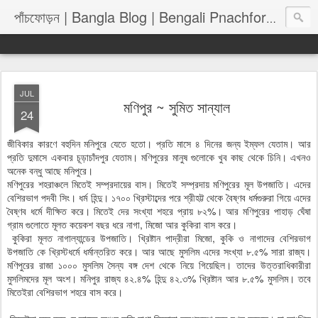
পাঁচফোড়
পাঁচফোড়ন | Bangla Blog | Bengali Pnachforon
JUL
মণিপুর ~ সুমিত সান্যাল
24
জীবিকার কারণে বহুদিন মনিপুরে যেতে হতো। প্রতি মাসে ৪ দিনের জন্য ইম্ফল যেতাম। আর
প্রতি দুমাসে একবার চূড়াচাঁদপুর যেতাম। মণিপুরের মানুষ গুলোকে খুব কাছ থেকে চিনি। এখনও
অনেক বন্ধু আছে মনিপুরে।
মণিপুরের শহরাঞ্চলে মিতেই সম্প্রদায়ের বাস। মিতেই সম্প্রদায় মণিপুরের মূল উপজাতি। এদের
বেশিরভাগ পদবী সিং। ধর্ম হিন্দু। ১৭০০ খ্রিস্টাব্দের পরে শ্রীহট্ট থেকে বৈষ্ণব ধর্মগুরুরা গিয়ে এদের
বৈষ্ণব ধর্মে দীক্ষিত করে। মিতেই দের সংখ্যা শহরে প্রায় ৮২%। আর মণিপুরের পাহাড় ঘেঁষা
গ্রাম গুলোতে মূলত কয়েকশ বছর ধরে নাগা, মিজো আর কুকিরা বাস করে।
কুকিরা মূলত নাগাল্যান্ডের উপজাতি। খ্রিষ্টান পাদ্রীরা মিজো, কুকি ও নাগাদের বেশিরভাগ
উপজাতি কে খ্রিস্টধর্মে ধর্মান্তরিত করে। আর আছে মুসলিম এদের সংখ্যা ৮.৫% সারা রাজ্য।
মণিপুরের রাজা ১০০০ মুসলিম সৈন্য বঙ্গ দেশ থেকে নিয়ে গিয়েছিল। তাদের উত্তরাধিকারীরা
মুসলিমদের মূল অংশ। মনিপুর রাজ্য ৪২.৪% হিন্দু ৪২.৩% খ্রিষ্টান আর ৮.৫% মুসলিম। তবে
মিতেইরা বেশিরভাগ শহরে বাস করে।