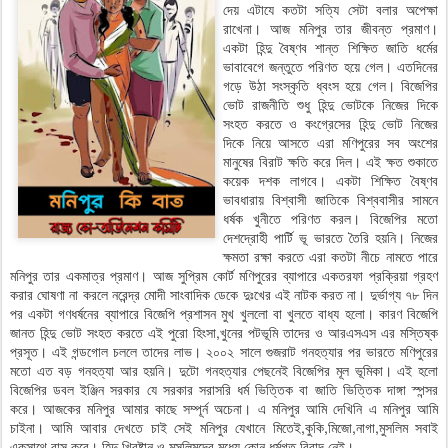
দেয় এটাযে কতটা সত্যি সেটা বলার অপেক্ষা
রাখেনা। আজ মনিপুর তার জীবন্ত প্রমাণ।
একটা হিন্দু বৈষ্ণব শান্ত শিক্ষিত জাতি ধর্মের
ভাবাবেগে জন্তুতে পরিণত হয়ে গেল। এতদিনের
গড়ে উঠা সংস্কৃতি ধ্বংস হয়ে গেল। বিজেপির
ভোট রাজনীতি শুধু হিন্দু ভোটকে নিজের দিকে
সংহত করতে ও কংগ্রেসের হিন্দু ভোট নিজের
দিকে নিয়ে আসতে এরা মণিপুরের সব অংশের
মানুষের বিরাট ক্ষতি করে দিল। এই ক্ষত শুকাতে
কয়েক দশক লাগবে। একটা শিক্ষিত বৈষ্ণব
ভাবধারায় বিশ্বাসী জাতিকে বিশ্ববাসীর সামনে
ধর্ষক খুনীতে পরিণত করল। বিজেপির মতো
দেশদ্রোহী পার্টি ভূ ভারতে তৈরি হয়নি। নিজের
ক্ষমতা রক্ষা করতে এরা কতটা নীচে নামতে পারে
মনিপুর তার একমাত্র প্রমাণ। আজ সুপ্রিম কোর্ট মণিপুরের ব্যাপারে একতরফা প্রক্রিয়া গ্রহণ
করার ঘোষণা না করলে নরেন্দ্র মোদী সাংবাদিক ডেকে দুঃখের এই নাটক করত না। দুর্ভাগ্য ৭৮ দিন
পর একটা গণধর্ষনের ব্যাপারে বিজেপি প্রশাসন মুখ খুললো বা খুলতে বাধ্য হলো। কারণ বিজেপি
জানত হিন্দু ভোট সংহত করতে এই পুরো হিংসা,খুনের পটভূমি তাদের ও আরএসএস এর মস্তিষ্ক
প্রসূত। এই গন্ডগোল চললে তাদের লাভ। ২০০২ সালে গুজরাট গনহত্যার পর ভারতে মণিপুরের
মতো এত বড় গনহত্যা আর হয়নি। দুটো গনহত্যার পেছনেই বিজেপির মূল ভূমিকা। এই হলো
বিজেপির ডবল ইঞ্জিন সরকার যে সরকার সরাসরি ধর্ম ভিত্তিক বা জাতি ভিত্তিক দাঙ্গা স্পন্সর
করে। আজকের মনিপুর আমার কাছে সম্পূর্ন অচেনা। এ মনিপুর আমি দেখিনি এ মনিপুর আমি
চাইনা। আমি আবার দেখতে চাই সেই মনিপুর যেখানে মিতেই,কুকি,মিজো,নাগা,মুসলিম সবাই
একসাথে বাস করে। হিন্দু,খ্রিষ্টান ও মুসলিমদের মধ্যে কোন ধর্মগত বিবাদ নেই।