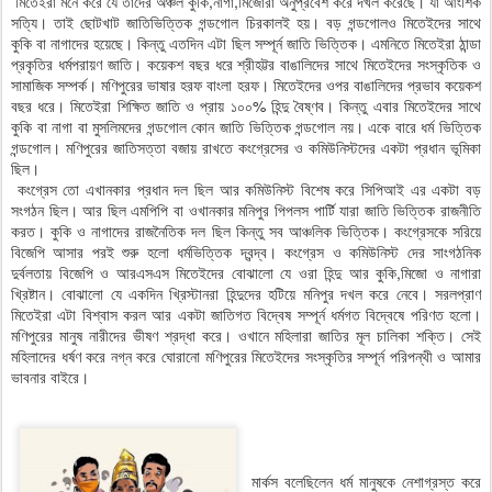
মিতেইরা মনে করে যে তাদের অঞ্চল কুকি,নাগা,মিজোরা অনুপ্রবেশ করে দখল করেছে। যা আংশিক
সত্যি। তাই ছোটখাট জাতিভিত্তিক গন্ডগোল চিরকালই হয়। বড় গন্ডগোলও মিতেইদের সাথে
কুকি বা নাগাদের হয়েছে। কিন্তু এতদিন এটা ছিল সম্পূর্ন জাতি ভিত্তিক। এমনিতে মিতেইরা ঠান্ডা
প্রকৃতির ধর্মপরায়ণ জাতি। কয়েকশ বছর ধরে শ্রীহট্টর বাঙালিদের সাথে মিতেইদের সংস্কৃতিক ও
সামাজিক সম্পর্ক। মণিপুরের ভাষার হরফ বাংলা হরফ। মিতেইদের ওপর বাঙালিদের প্রভাব কয়েকশ
বছর ধরে। মিতেইরা শিক্ষিত জাতি ও প্রায় ১০০% হিন্দু বৈষ্ণব। কিন্তু এবার মিতেইদের সাথে
কুকি বা নাগা বা মুসলিমদের গন্ডগোল কোন জাতি ভিত্তিক গন্ডগোল নয়। একে বারে ধর্ম ভিত্তিক
গন্ডগোল। মণিপুরের জাতিসত্তা বজায় রাখতে কংগ্রেসের ও কমিউনিস্টদের একটা প্রধান ভূমিকা
ছিল।
কংগ্রেস তো এখানকার প্রধান দল ছিল আর কমিউনিস্ট বিশেষ করে সিপিআই এর একটা বড়
সংগঠন ছিল। আর ছিল এমপিপি বা ওখানকার মনিপুর পিপলস পার্টি যারা জাতি ভিত্তিক রাজনীতি
করত। কুকি ও নাগাদের রাজনৈতিক দল ছিল কিন্তু সব আঞ্চলিক ভিত্তিক। কংগ্রেসকে সরিয়ে
বিজেপি আসার পরই শুরু হলো ধর্মভিত্তিক দ্বন্দ্ব। কংগ্রেস ও কমিউনিস্ট দের সাংগঠনিক
দুর্বলতায় বিজেপি ও আরএসএস মিতেইদের বোঝালো যে ওরা হিন্দু আর কুকি,মিজো ও নাগারা
খ্রিষ্টান। বোঝালো যে একদিন খ্রিস্টানরা হিন্দুদের হটিয়ে মনিপুর দখল করে নেবে। সরলপ্রাণ
মিতেইরা এটা বিশ্বাস করল আর একটা জাতিগত বিদ্বেষ সম্পূর্ন ধর্মগত বিদ্বেষে পরিণত হলো।
মণিপুরের মানুষ নারীদের ভীষণ শ্রদ্ধা করে। ওখানে মহিলারা জাতির মূল চালিকা শক্তি। সেই
মহিলাদের ধর্ষণ করে নগ্ন করে ঘোরানো মণিপুরের মিতেইদের সংস্কৃতির সম্পূর্ন পরিপন্থী ও আমার
ভাবনার বাইরে।
মার্কস বলেছিলেন ধর্ম মানুষকে নেশাগ্রস্ত করে